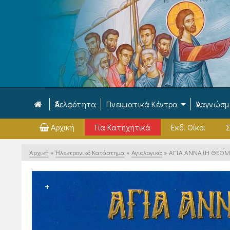
Ἀδελφότητα
Πνευματικά Κέντρα
Ἀναγνώσ
Αρχική
Για Κατηχητικά
Εκδ. Οίκοι
Σ
Αρχική
»
Ἠλεκτρονικό Κατάστημα
»
Αγιολογικά
»
ΑΓΙΑ ΑΝΝΑ (Η ΘΕΟΜ