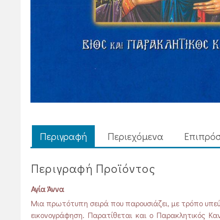
Περιγραφή
Περιεχόμενα
Επιπρόσ
Περιγραφή Προϊόντος
Αγία Άννα
Μια πρωτότυπη σειρά που παρουσιάζει, με τρόπο υπεύθ
εικονογράφηση. Παρατίθεται και ο Παρακλητικός Καν