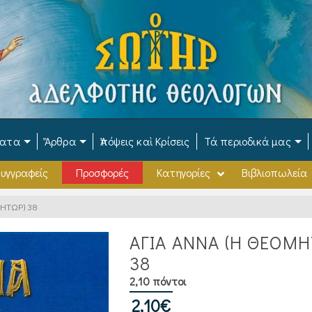
ματα
Ἄρθρα
Ἀπόψεις καὶ Κρίσεις
Τά περιοδικά μας
υγγραφείς
Προσφορές
Κατηγορίες
Βιβλιοπωλεία
ΗΤΩΡ) 38
ΑΓΙΑ ΑΝΝΑ (Η ΘΕΟΜΗ
38
2,10 πόντοι
2,10
€