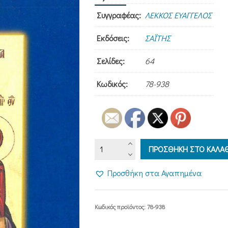
Συγγραφέας:
ΛΕΚΚΟΣ ΕΥΑΓΓΕΛΟΣ
Εκδόσεις:
ΣΑΪΤΗΣ
Σελίδες:
64
Κωδικός:
78-938
ΑΓΙΑ
ΠΡΟΣΘΗΚΗ ΣΤΟ ΚΑΛΑΘ
ΑΝΝΑ
(Η
Προσθήκη στα Αγαπημένα
ΘΕΟΜΗΤΩΡ)
38
ποσότητα
Κωδικός προϊόντος:
78-938