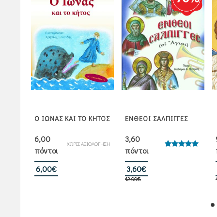
Η
 ΑΓΙΑ
Ο ΙΩΝΑΣ ΚΑΙ ΤΟ ΚΗΤΟΣ
ΕΝΘΕΟΙ ΣΑΛΠΙΓΓΕΣ
)
6,00
3,60
ΙΟΛΟΓΗΣΗ
ΧΩΡΙΣ ΑΞΙΟΛΟΓΗΣΗ
πόντοι
πόντοι
Βαθμολογήθηκε
με
5.00
από 5
Original
Η
6,00
€
3,60
€
12,00
€
price
τρέχουσα
was:
τιμή
12,00€.
είναι:
3,60€.