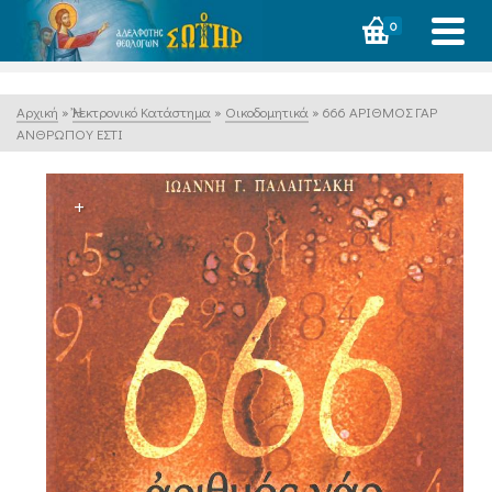
0
Αρχική
»
Ἠλεκτρονικό Κατάστημα
»
Οικοδομητικά
»
666 ΑΡΙΘΜΟΣ ΓΑΡ
ΑΝΘΡΩΠΟΥ ΕΣΤΙ