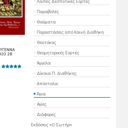
Λοιπές Δεσποτικές Εορτές
Παραβολές
Θαύματα
Παραστάσεις από Καινή Διαθήκη
Θεοτόκος
ΟΥΓΕΝΝΑ
ΤΟ ΠΟΤΗΡΙΟ ΤΗΣ ΖΩΗ
ΧΡΙΣΤΟΣ ΘΕΡΑΠΕΥΕΙ 12
Θεομητορικές Εορτές
ΑΙΟ 28
19
Άγγελοι
ΧΩΡΙΣ ΑΞΙΟΛΟΓΗΣΗ
ΧΩΡΙΣ ΑΞΙΟΛΟΓΗ
0,02
0,02
μολογήθηκε
Δίκαιοι Π. Διαθήκης
πόντοι
πόντοι
με
5.00
από 5
0,02
€
0,02
€
Απόστολοι
Άγιοι
Αγίες
Διάφορες
Εκδόσεις «Ο Σωτήρ»