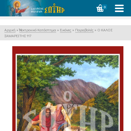
0
Αρχική
»
Ἠλεκτρονικό Κατάστημα
»
Εικόνες
»
Παραβολές
»
Ο ΚΑΛΟΣ
ΣΑΜΑΡΕΙΤΗΣ 117