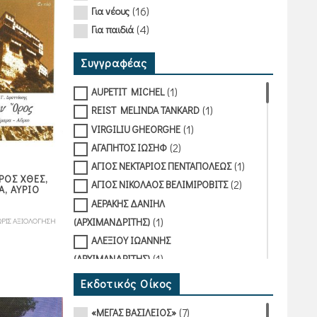
(16)
Για νέους
(4)
Για παιδιά
Συγγραφέας
(1)
AUPETIT MICHEL
(1)
REIST MELINDA TANKARD
(1)
VIRGILIU GHEORGHE
(2)
ΑΓΑΠΗΤΟΣ ΙΩΣΗΦ
(1)
ΑΓΙΟΣ ΝΕΚΤΑΡΙΟΣ ΠΕΝΤΑΠΟΛΕΩΣ
ΡΟΣ ΧΘΕΣ,
(2)
ΑΓΙΟΣ ΝΙΚΟΛΑΟΣ ΒΕΛΙΜΙΡΟΒΙΤΣ
Α, ΑΥΡΙΟ
ΑΕΡΑΚΗΣ ΔΑΝΙΗΛ
(1)
(ΑΡΧΙΜΑΝΔΡΙΤΗΣ)
ΡΙΣ ΑΞΙΟΛΟΓΗΣΗ
ΑΛΕΞΙΟΥ ΙΩΑΝΝΗΣ
(1)
(ΑΡΧΙΜΑΝΔΡΙΤΗΣ)
(1)
ΑΝΔΡΟΥΤΣΟΣ ΧΡΗΣΤΟΣ
Εκδοτικός Οίκος
(1)
ΑΝΤΑΡΑΚΗ ΔΕΣΠΟΙΝΑ
(7)
«ΜΕΓΑΣ ΒΑΣΙΛΕΙΟΣ»
(1)
ΑΠΟΣΤΟΛΙΔΗΣ ΧΡΗΣΤΟΣ