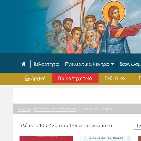
Ἀδελφότητα
Πνευματικά Κέντρα
Ἀναγνώσ
Αρχική
Για Κατηχητικά
Εκδ. Οίκοι
Σ
Αρχική
»
Ἠλεκτρονικό Κατάστημα
»
Κοινωνικά
- Page 8
Sorted
Βλέπετε 106–120 από 149 αποτελέσματα
Τα
by
latest