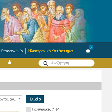
0
Ἐπικοινωνία
Ἠλεκτρονικό Κατάστημα
Products
search
Ηλικία
15 προϊόντα ανά σελίδα
(144)
Για ενήλικες