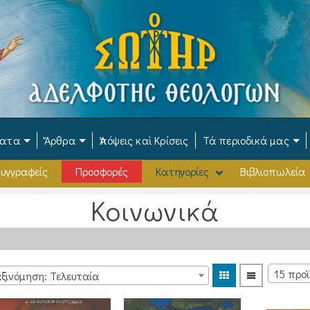
ματα
Ἄρθρα
Ἀπόψεις καὶ Κρίσεις
Τά περιοδικά μας
υγγραφείς
Προσφορές
Κατηγορίες
Βιβλιοπωλεία
Κοινωνικά
ξινόμηση: Τελευταία