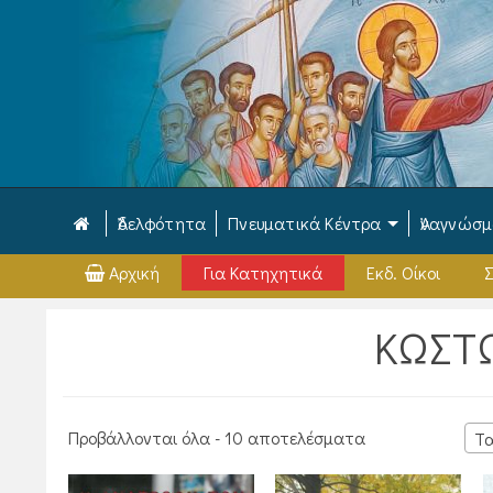
Ἀδελφότητα
Πνευματικά Κέντρα
Ἀναγνώσ
Αρχική
Για Κατηχητικά
Εκδ. Οίκοι
Σ
ΚΩΣΤ
Sorted
Προβάλλονται όλα - 10 αποτελέσματα
Τα
by
latest