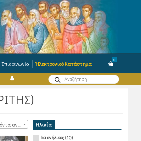
0
Ἐπικοινωνία
Ἠλεκτρονικό Κατάστημα
Products
search
ΙΤΗΣ)
Ηλικία
15 προϊόντα ανά σελίδα
(10)
Για ενήλικες