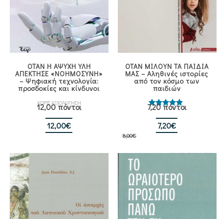
ΟΤΑΝ Η ΑΨΥΧΗ ΥΛΗ
ΟΤΑΝ ΜΙΛΟΥΝ ΤΑ ΠΑΙΔΙΑ
ΑΠΕΚΤΗΣΕ «ΝΟΗΜΟΣΥΝΗ»
ΜΑΣ – Αληθινές ιστορίες
– Ψηφιακή τεχνολογία:
από τον κόσμο των
προσδοκίες και κίνδυνοι
παιδιών
ΧΩΡΙΣ ΑΞΙΟΛΟΓΗΣΗ
12,00 πόντοι
7,20 πόντοι
Βαθμολογήθηκε
με
5.00
από 5
Original
Η
12,00
€
7,20
€
8,00
€
price
τρέχουσα
was:
τιμή
8,00€.
είναι:
7,20€.