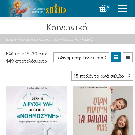
0
Κοινωνικά
Αρχική
»
Ἠλεκτρονικό Κατάστημα
»
Κοινωνικά
- Page 2
Βλέπετε 16–30 από
Sorted
149 αποτελέσματα
by
latest