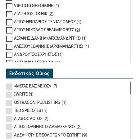
(1)
VIRGILIU GHEORGHE
(2)
ΑΓΑΠΗΤΟΣ ΙΩΣΗΦ
(1)
ΑΓΙΟΣ ΝΕΚΤΑΡΙΟΣ ΠΕΝΤΑΠΟΛΕΩΣ
(2)
ΑΓΙΟΣ ΝΙΚΟΛΑΟΣ ΒΕΛΙΜΙΡΟΒΙΤΣ
(1)
ΑΕΡΑΚΗΣ ΔΑΝΙΗΛ (ΑΡΧΙΜΑΝΔΡΙΤΗΣ)
(1)
ΑΛΕΞΙΟΥ ΙΩΑΝΝΗΣ (ΑΡΧΙΜΑΝΔΡΙΤΗΣ)
(1)
ΑΝΔΡΟΥΤΣΟΣ ΧΡΗΣΤΟΣ
(1)
ΑΝΤΑΡΑΚΗ ΔΕΣΠΟΙΝΑ
(1)
ΑΠΟΣΤΟΛΙΔΗΣ ΧΡΗΣΤΟΣ
Εκδοτικός Οίκος
ΑΡΧΙΕΠΙΣΚΟΠΟΣ ΑΘΗΝΩΝ ΚΑΙ ΠΑΣΗΣ ΕΛΛΑΔΟΣ
(7)
«ΜΕΓΑΣ ΒΑΣΙΛΕΙΟΣ»
(1)
ΧΡΙΣΤΟΔΟΥΛΟΣ
(1)
IWRITE
ΑΡΧΙΕΠΙΣΚΟΠΟΣ ΤΙΡΑΝΩΝ ΚΑΙ ΠΑΣΗΣ ΑΛΒΑΝΙΑΣ
(1)
OSTRACON PUBLISHING
(2)
ΑΝΑΣΤΑΣΙΟΣ ΓΙΑΝΝΟΥΛΑΤΟΣ
(5)
TED SPILIOTIS
(1)
ΒΑΝΤΣΟΣ ΜΙΛΤΙΑΔΗΣ
(2)
ΑΓΑΘΟΣ ΛΟΓΟΣ
(3)
ΒΑΣΙΛΕΙΑΔΗΣ ΝΙΚΟΛΑΟΣ
(2)
ΑΓΙΟΣ ΙΩΑΝΝΗΣ Ο ΔΑΜΑΣΚΗΝΟΣ
(1)
ΒΙΤΑΛΗΣ ΜΙΛΤΙΑΔΗΣ
(9)
ΑΔΕΛΦΟΤΗΣ ΘΕΟΛΟΓΩΝ "Ο ΣΩΤΗΡ"
(1)
ΒΟΛΟΥΔΑΚΗΣ ΒΑΣΙΛΕΙΟΣ (ΠΡΩΤΟΠΡΕΣΒΥΤΕΡΟΣ)