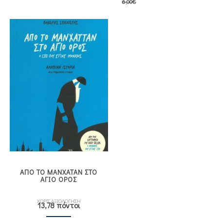
6,00
€
price
τρέχουσα
was:
τιμή
6,00€.
είναι:
5,40€.
ΑΠΟ ΤΟ ΜΑΝΧΑΤΑΝ ΣΤΟ
ΑΓΙΟ ΟΡΟΣ
ΧΩΡΙΣ ΑΞΙΟΛΟΓΗΣΗ
13,78 πόντοι