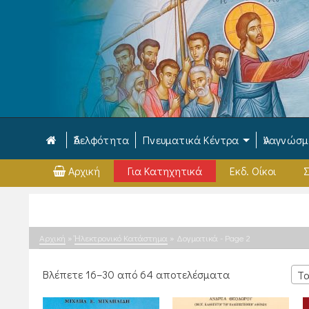
Ἀδελφότητα
Πνευματικά Κέντρα
Ἀναγνώσ
Αρχική
Για Κατηχητικά
Εκδ. Οίκοι
Σ
Αρχική
»
Ἠλεκτρονικό Κατάστημα
»
Δογματικά
- Page 2
Sorted
Βλέπετε 16–30 από 64 αποτελέσματα
Τα
by
latest