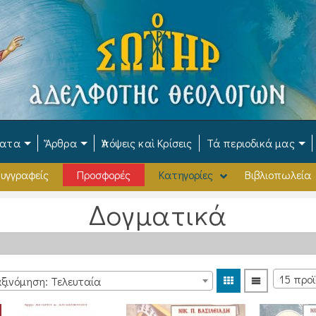
ματα
Ἄρθρα
Ἀπόψεις καὶ Κρίσεις
Τά περιοδικά μας
υγγραφείς
Προσφορές
Κατηγορίες
Βιβλιοπωλεία
Δογματικά
ξινόμηση: Τελευταία