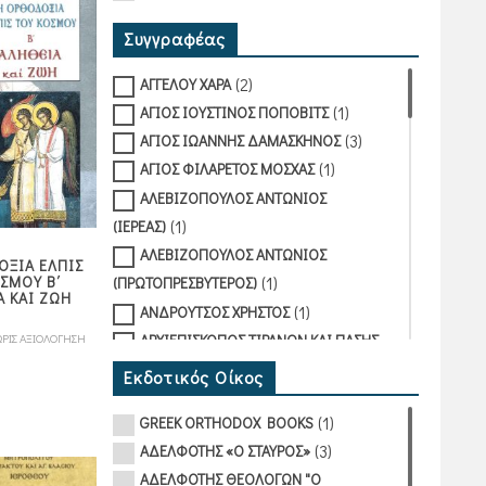
Συγγραφέας
(2)
ΑΓΓΕΛΟΥ ΧΑΡΑ
(1)
ΑΓΙΟΣ ΙΟΥΣΤΙΝΟΣ ΠΟΠΟΒΙΤΣ
(3)
ΑΓΙΟΣ ΙΩΑΝΝΗΣ ΔΑΜΑΣΚΗΝΟΣ
(1)
ΑΓΙΟΣ ΦΙΛΑΡΕΤΟΣ ΜΟΣΧΑΣ
ΑΛΕΒΙΖΟΠΟΥΛΟΣ ΑΝΤΩΝΙΟΣ
(1)
(ΙΕΡΕΑΣ)
ΑΛΕΒΙΖΟΠΟΥΛΟΣ ΑΝΤΩΝΙΟΣ
ΞΙΑ ΕΛΠΙΣ
(1)
ΣΜΟΥ Β΄
(ΠΡΩΤΟΠΡΕΣΒΥΤΕΡΟΣ)
 ΚΑΙ ΖΩΗ
(1)
ΑΝΔΡΟΥΤΣΟΣ ΧΡΗΣΤΟΣ
ΑΡΧΙΕΠΙΣΚΟΠΟΣ ΤΙΡΑΝΩΝ ΚΑΙ ΠΑΣΗΣ
ΡΙΣ ΑΞΙΟΛΟΓΗΣΗ
(1)
ΑΛΒΑΝΙΑΣ ΑΝΑΣΤΑΣΙΟΣ ΓΙΑΝΝΟΥΛΑΤΟΣ
Εκδοτικός Οίκος
iginal
(6)
ΒΑΣΙΛΕΙΑΔΗΣ ΝΙΚΟΛΑΟΣ
ice
ρέχουσα
(1)
GREEK ORTHODOX BOOKS
ΔΗΜΟΠΟΥΛΟΣ ΓΕΩΡΓΙΟΣ
as:
μή
(3)
ΑΔΕΛΦΟΤΗΣ «Ο ΣΤΑΥΡΟΣ»
(1)
(ΑΡΧΙΜΑΝΔΡΙΤΗΣ)
,00€.
ναι:
ΑΔΕΛΦΟΤΗΣ ΘΕΟΛΟΓΩΝ "Ο
ΔΙΑΜΑΝΤΟΠΟΥΛΟΣ ΛΕΩΝΙΔΑΣ