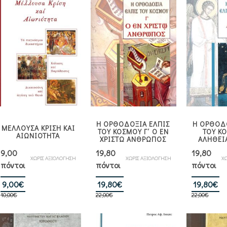
Η ΟΡΘΟΔΟΞΙΑ ΕΛΠΙΣ
Η ΟΡΘΟΔΟ
ΜΕΛΛΟΥΣΑ ΚΡΙΣΗ ΚΑΙ
ΤΟΥ ΚΟΣΜΟΥ Γ΄ Ο ΕΝ
ΤΟΥ ΚΟ
ΑΙΩΝΙΟΤΗΤΑ
ΧΡΙΣΤΩ ΑΝΘΡΩΠΟΣ
ΑΛΗΘΕΙΑ
9,00
19,80
19,80
ΧΩΡΙΣ ΑΞΙΟΛΟΓΗΣΗ
ΧΩΡΙΣ ΑΞΙΟΛΟΓΗΣΗ
ΧΩ
πόντοι
πόντοι
πόντοι
Original
Η
Original
Η
Or
Η
9,00
€
19,80
€
19,80
€
10,00
€
price
τρέχουσα
22,00
€
price
τρέχουσα
22,00
€
pr
τ
was:
τιμή
was:
τιμή
w
τι
10,00€.
είναι:
22,00€.
είναι:
22
εί