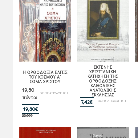
ΕΚΤΕΝΗΣ
ΧΡΙΣΤΙΑΝΙΚΗ
Η ΟΡΘΟΔΟΞΙΑ ΕΛΠΙΣ
ΚΑΤΗΧΗΣΗ ΤΗΣ
ΤΟΥ ΚΟΣΜΟΥ Α΄
ΟΡΘΟΔΟΞΗΣ
ΣΩΜΑ ΧΡΙΣΤΟΥ
ΚΑΘΟΛΙΚΗΣ
19,80
ΑΝΑΤΟΛΙΚΗΣ
ΧΩΡΙΣ ΑΞΙΟΛΟΓΗΣΗ
ΕΚΚΛΗΣΙΑΣ
πόντοι
ΧΩΡΙΣ ΑΞΙΟΛΟΓΗΣΗ
7,42
€
Original
Η
19,80
€
22,00
€
price
τρέχουσα
was:
τιμή
22,00€.
είναι: