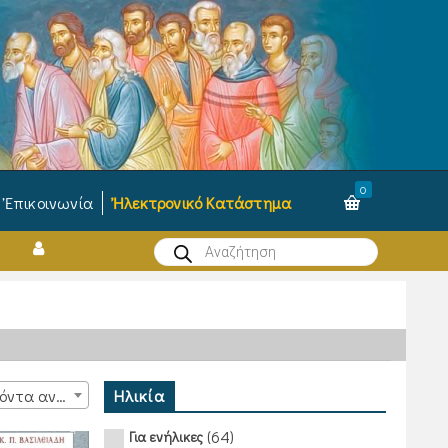
0
Ἐπικοινωνία
Ἠλεκτρονικό Κατάστημα
Products
search
Ηλικία
15 προϊόντα ανά σελίδα
(64)
Για ενήλικες