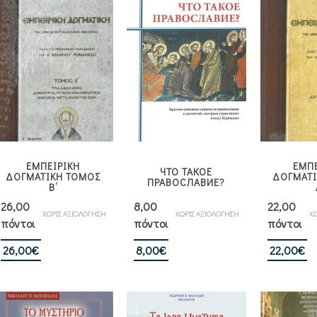
9,00€.
19,80€.
19
ΕΜΠΕΙΡΙΚΗ
ΕΜΠΕ
ЧТО ТАКОЕ
ΔΟΓΜΑΤΙΚΗ ΤΟΜΟΣ
ΔΟΓΜΑΤΙ
ПРАВОСЛАВИЕ?
Β’
26,00
8,00
22,00
ΧΩΡΙΣ ΑΞΙΟΛΟΓΗΣΗ
ΧΩΡΙΣ ΑΞΙΟΛΟΓΗΣΗ
ΧΩ
πόντοι
πόντοι
πόντοι
26,00
€
8,00
€
22,00
€