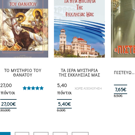
ΤΟ ΜΥΣΤΗΡΙΟ ΤΟΥ
ΤΑ ΙΕΡΑ ΜΥΣΤΗΡΙΑ
ΠΙΣΤΕΥΩ…
ΘΑΝΑΤΟΥ
ΤΗΣ ΕΚΚΛΗΣΙΑΣ ΜΑΣ
27,00
5,40
ΧΩΡΙΣ ΑΞΙΟΛΟΓΗΣΗ
Orig
Η
7,65
€
πόντοι
πόντοι
Βαθμολογήθηκε
Βαθ
8,50
€
pri
τρέ
με
5.00
από 5
Original
Η
Original
Η
was
τιμ
27,00
€
5,40
€
30,00
€
price
τρέχουσα
6,00
€
price
τρέχουσα
8,5
είνα
was:
τιμή
was:
τιμή
7,6
30,00€.
είναι:
6,00€.
είναι:
27,00€.
5,40€.