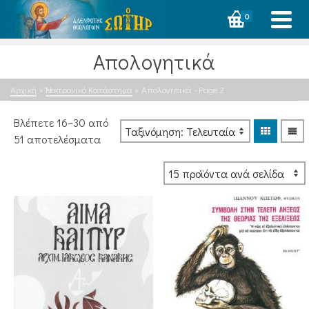
0
Απολογητικά
Αρχική
»
Ἠλεκτρονικό Κατάστημα
»
Απολογητικά
- Page 2
Βλέπετε 16–30 από
Sorted
51 αποτελέσματα
by
latest