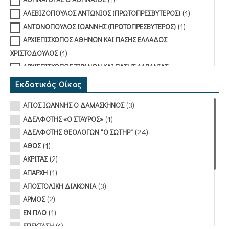
(1)
ΑΛΕΒΙΖΟΠΟΥΛΟΣ ΑΝΤΩΝΙΟΣ (ΠΡΩΤΟΠΡΕΣΒΥΤΕΡΟΣ)
(1)
ΑΝΤΩΝΟΠΟΥΛΟΣ ΙΩΑΝΝΗΣ (ΠΡΩΤΟΠΡΕΣΒΥΤΕΡΟΣ)
ΑΡΧΙΕΠΙΣΚΟΠΟΣ ΑΘΗΝΩΝ ΚΑΙ ΠΑΣΗΣ ΕΛΛΑΔΟΣ
(1)
ΧΡΙΣΤΟΔΟΥΛΟΣ
ΑΡΧΙΕΠΙΣΚΟΠΟΣ ΤΙΡΑΝΩΝ ΚΑΙ ΠΑΣΗΣ ΑΛΒΑΝΙΑΣ
(1)
ΑΝΑΣΤΑΣΙΟΣ ΓΙΑΝΝΟΥΛΑΤΟΣ
Εκδοτικός Οίκος
(8)
ΒΑΣΙΛΕΙΑΔΗΣ ΝΙΚΟΛΑΟΣ
(3)
ΑΓΙΟΣ ΙΩΑΝΝΗΣ Ο ΔΑΜΑΣΚΗΝΟΣ
(1)
ΒΕΝΕΔΙΚΤΟΣ ΙΕΡΟΜΟΝΑΧΟΣ ΑΓΙΟΡΕΙΤΗΣ
(1)
ΑΔΕΛΦΟΤΗΣ «Ο ΣΤΑΥΡΟΣ»
(1)
ΒΛΙΑΓΚΟΦΤΗΣ ΑΡΣΕΝΙΟΣ (ΜΟΝΑΧΟΣ)
(24)
ΑΔΕΛΦΟΤΗΣ ΘΕΟΛΟΓΩΝ "Ο ΣΩΤΗΡ"
(2)
ΔΙΑΜΑΝΤΟΠΟΥΛΟΣ ΛΕΩΝΙΔΑΣ (ΑΡΧΙΜΑΝΔΡΙΤΗΣ)
(1)
ΑΘΩΣ
(1)
ΔΟΜΟΥΧΤΣΗΣ ΜΑΡΙΟΣ
(2)
ΑΚΡΙΤΑΣ
(1)
ΚΑΝΑΚΗΣ ΙΑΚΩΒΟΣ (ΑΡΧΙΜΑΝΔΡΙΤΗΣ)
(1)
ΑΠΑΡΧΗ
(2)
ΚΟΥΤΣΟΠΟΥΛΟΣ ΓΕΝΝΑΔΙΟΣ (ΑΡΧΙΜΑΝΔΡΙΤΗΣ)
(3)
ΑΠΟΣΤΟΛΙΚΗ ΔΙΑΚΟΝΙΑ
(1)
ΚΡΟΥΣΤΗΣ ΑΝΤΩΝΗΣ
(2)
ΑΡΜΟΣ
(1)
ΚΩΝΣΤΑΝΤΙΝΟΥ ΜΙΛΤΙΑΔΗΣ
(1)
ΕΝ ΠΛΩ
(3)
ΚΩΣΤΩΦ ΙΩΑΝΝΗΣ (ΑΡΧΙΜΑΝΔΡΙΤΗΣ)
(1)
ΕΠΕΚΤΑΣΗ
(1)
ΜΗΤΡΟΠΟΛΙΤΗΣ ΑΧΕΛΩΟΥ ΕΥΘΥΜΙΟΣ