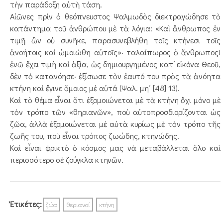
τὴν παράδοξη αὐτὴ τάση.
Αἰῶνες πρὶν ὁ θεόπνευστος Ψαλμωδὸς διεκ­τραγώδησε τὸ
κατάντημα τοῦ ἀνθρώπου μὲ τὰ λόγια: «Καὶ ἄνθρωπος ἐν
τιμῇ ὢν οὐ συνῆκε, παρασυνεβλήθη τοῖς κτήνεσι τοῖς
ἀνοήτοις καὶ ὡμοιώθη αὐτοῖς»· ταλαίπωρος ὁ ἄνθρωπος!
ἐνῶ ἔχει τιμὴ καὶ ἀξία, ὡς δημιουργημένος κατ’ εἰκόνα Θεοῦ,
δὲν τὸ κατανόησε· ἐξίσωσε τὸν ἑαυτό του πρὸς τὰ ἀνόητα
κτήνη καὶ ἔγινε ὅμοιος μὲ αὐτά (Ψαλ. μη΄ [48] 13).
Καὶ τὸ θέμα εἶναι ὅτι ἐξομοιώνεται μὲ τὰ κτήνη ὄχι μόνο μὲ
τὸν τρόπο τῶν «θηριανῶν», ποὺ αὐτοπροσδιορίζονται ὡς
ζῶα, ἀλλὰ ἐξομοιώνεται μὲ αὐτὰ κυρίως μὲ τὸν τρόπο τῆς
ζωῆς του, ποὺ εἶναι τρόπος ζωώδης, κτηνώδης.
Καὶ εἶναι φρικτὸ ὁ κόσμος μας νὰ μετα­βάλλεται ὅλο καὶ
περισσότερο σὲ ζούγκλα κτηνῶν.
Ἐτικέτες:
ζώα
θεριανοί
κτήνη