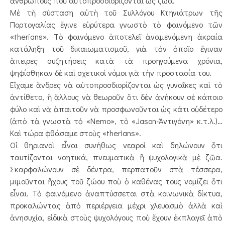
ἀνθρώπους ποὺ αὐτοπροσδιορίζονται ὡς ζῶα.
Μὲ τὴ σύσταση αὐτὴ τοῦ Συλλόγου Κτηνιάτρων τῆς
Πορτογαλίας ἔγινε εὐρύτερα γνωστὸ τὸ φαινόμενο τῶν
«therians». Τὸ φαινόμενο ἀποτελεῖ ἀναμενόμενη ἀκραία
κατάληξη τοῦ δικαιωματισμοῦ, γιὰ τὸν ὁποῖο ἔγιναν
ἄπειρες συζητήσεις κατὰ τὰ προηγούμενα χρόνια,
ψηφίσθηκαν δὲ καὶ σχετικοὶ νόμοι γιὰ τὴν προστασία του.
Εἴχαμε ἄνδρες νὰ αὐτοπροσδιορίζονται ὡς γυναῖκες καὶ τὸ
ἀντίθετο, ἢ ἄλλους νὰ θεωροῦν ὅτι δὲν ἀνήκουν σὲ κάποιο
φύλο καὶ νὰ ἀπαιτοῦν νὰ προσφωνοῦνται ὡς κάτι οὐδέτερο
(ἀπὸ τὰ γνωστὰ τὸ «Νemo», τὸ «Jason-Ἀντιγόνη» κ.τ.λ.)…
Καὶ τώρα φθάσαμε στοὺς «therians».
Οἱ θηριανοὶ εἶναι συνήθως νεαροὶ καὶ δηλώνουν ὅτι
ταυτίζονται νοητικά, πνευματικὰ ἢ ψυχολογικὰ μὲ ζῶα.
Σκαρφαλώνουν σὲ δέντρα, περπατοῦν στὰ τέσσερα,
μιμοῦνται ἤχους τοῦ ζώου ποὺ ὁ καθένας τους νομίζει ὅτι
εἶναι. Τὸ φαινόμενο ἀναπτύσσεται στὰ κοινωνικὰ δίκτυα,
προκαλώντας ἀπὸ περιέργεια μέχρι χλευασμὸ ἀλλὰ καὶ
ἀνησυχία, εἰδικὰ στοὺς ψυχολόγους ποὺ ἔχουν ἐκπλαγεῖ ἀπὸ