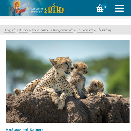
0
Αρχική
»
Ἄρθρα
»
Κοινωνικά - Οικογενειακά
»
Κοινωνικά
»
Τὰ κτήνη
Ἀπόψεις καὶ Κρίσεις