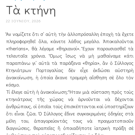
Τὰ κτήνη
22 ΙΟΥΝΊΟΥ, 2026
Ἂν νομίζετε ὅτι σ᾿ αὐτὴ τὴν ἀλλοπρόσαλλη ἐποχὴ τὰ ἔχετε
πληροφορηθεῖ ὅλα, κάνετε λάθος μεγάλο. Ἀποκαλοῦνται
«therians», θὰ λέγαμε «θηριανοί». Ἔχουν παρουσιασθεῖ τὰ
τελευταῖα χρόνια. Ὅμως ἴσως νὰ μὴ μαθαίναμε κάτι
παραπάνω γι᾿ αὐτὰ τὰ παράξενα «θηρία», ἂν ὁ Σύλλογος
Κτηνιάτρων Πορτογαλίας δὲν εἶχε ἐκδώσει αὐστηρὴ
ἀνακοίνωση, ἡ ὁποία ἔκανε τρομερὴ αἴσθηση σὲ ὅλο τὸν
κόσμο.
Τί ἔλεγε αὐτὴ ἡ ἀνακοίνωση; Ἦταν μιὰ σύσταση πρὸς τοὺς
κτηνιάτρους τῆς χώρας νὰ ἀρνοῦνται νὰ δέχονται
ἀνθρώπους, οἱ ὁποῖοι τοὺς ἐπισκέπτονται καὶ ὑποστηρίζουν
ὅτι εἶναι ζῶα. Ὁ Σύλλογος ἔδινε συγκεκριμένες ὁδηγίες στὰ
μέλη του, ἀπαγορεύοντάς τους νὰ πρα­γματοποιοῦν
διαγνώσεις, θεραπεῖες ἢ ὁποιαδήποτε ἰατρικὴ πράξη σὲ