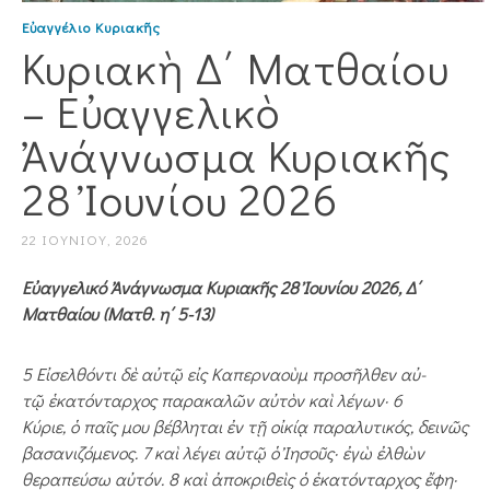
Εὐαγγέλιο Κυριακῆς
Κυριακὴ Δ΄ Ματθαίου
– Εὐαγγελικὸ
Ἀνάγνωσμα Κυριακῆς
28 Ἰουνίου 2026
22 ΙΟΥΝΊΟΥ, 2026
Εὐαγγελικό Ἀνάγνωσμα Κυριακῆς 28 Ἰουνίου 2026, Δ΄
Ματθαίου (Ματθ. η΄ 5-13)
5 Ε
ἰ
σελθόντι δ
ὲ
α
ὐ
τ
ῷ
ε
ἰ
ς Καπερναο
ὺ
μ προσ
ῆ
λθεν α
ὐ
­
τ
ῷ
ἑ
κατόνταρχος παρα­καλ
ῶ
ν α
ὐ
τ
ὸ
ν κα
ὶ
λέγων· 6
Κύριε,
ὁ
πα
ῖ
ς μου βέβληται
ἐ
ν τ
ῇ
ο
ἰ
κί
ᾳ
παραλυτικός, δειν
ῶ
ς
βασανιζόμενος. 7 κα
ὶ
λέγει α
ὐ
τ
ῷ
ὁ
Ἰ
ησο
ῦ
ς·
ἐ
γ
ὼ
ἐ
λθ
ὼ
ν
θεραπεύσω α
ὐ
τόν. 8 κα
ὶ
ἀ
ποκριθε
ὶ
ς
ὁ
ἑ
κατόν­ταρχος
ἔ
φη·