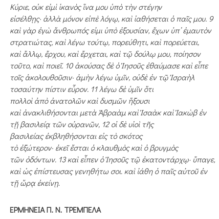
Κύριε, ο
ὐ
κ ε
ἰ
μ
ὶ
ἱ
καν
ὸ
ς
ἵ
να μου
ὑ
π
ὸ
τ
ὴ
ν στέγην
ε
ἰ
σέλθ
ῃ
ς·
ἀ
λλ
ὰ
μόνον ε
ἰ
π
ὲ
λόγ
ῳ
, κα
ὶ
ἰ
αθήσεται
ὁ
πα
ῖ
ς μου. 9
κα
ὶ
γ
ὰ
ρ
ἐ
γ
ὼ
ἄ
νθρωπός ε
ἰ
μι
ὑ
π
ὸ
ἐ
ξουσίαν,
ἔ
χων
ὑ
π
᾿
ἐ
μαυτ
ὸ
ν
στρατιώτας, κα
ὶ
λέγω τούτ
ῳ
, πορεύθητι, κα
ὶ
πορεύεται,
κα
ὶ
ἄ
λλ
ῳ
,
ἔ
ρ­χου
, κα
ὶ
ἔ
ρχεται, κα
ὶ
τ
ῷ
δού­λ
ῳ
μου, ποίησον
το
ῦ
το, κα
ὶ
ποιε
ῖ
. 10
ἀ
κούσας δ
ὲ
ὁ
Ἰ
ησο
ῦ
ς
ἐ
­­­­θαύμασε κα
ὶ
ε
ἶ
πε
το
ῖ
ς
ἀ
κο­λουθο
ῦ
σιν·
ἀ
μ
ὴ
ν λέγω
ὑ
μ
ῖ
ν, ο
ὐ
δ
ὲ
ἐ
ν τ
ῷ
Ἰ
σρα
ὴ
λ
τοσαύτην πίστιν ε
ὗ
ρον. 11 λέγω δ
ὲ
ὑ
μ
ῖ
ν
ὅ
τι
πολλο
ὶ
ἀ
π
ὸ
ἀ
νατολ
ῶ
ν κα
ὶ
δυσμ
ῶ
ν
ἥ
ξουσι
κα
ὶ
ἀ
νακλιθήσοντ
αι μετ
ὰ
Ἀ
βρα
ὰ
μ κα
ὶ
Ἰ
σα
ὰ
κ κα
ὶ
Ἰ
ακ
ὼ
β
ἐ
ν
τ
ῇ
βασιλεί
ᾳ
τ
ῶ
ν ο
ὐ
ραν
ῶ
ν, 12 ο
ἱ
δ
ὲ
υ
ἱ
ο
ὶ
τ
ῆ
ς
βασιλείας
ἐ
κβληθήσονται ε
ἰ
ς τ
ὸ
σκότος
τ
ὸ
ἐ
ξώτερον·
ἐ
κε
ῖ
ἔ
σται
ὁ
κλαυθμ
ὸ
ς κα
ὶ
ὁ
βρυγμ
ὸ
ς
τ
ῶ
ν
ὀ
δόντων. 13 κα
ὶ
ε
ἶ
πεν
ὁ
Ἰ
ησο
ῦ
ς τ
ῷ
ἑ
­­­κατοντάρχ
ῳ
·
ὕ
παγε,
κα
ὶ
ὡ
ς
ἐ
πίστευσας γενηθήτω
σοι. κα
ὶ
ἰ
άθη
ὁ
πα
ῖ
ς α
ὐ
το
ῦ
ἐ
ν
τ
ῇ
ὥ
ρ
ᾳ
ἐ
κείν
ῃ
.
ΕΡΜΗΝΕΙΑ Π. Ν. ΤΡΕΜΠΕΛΑ