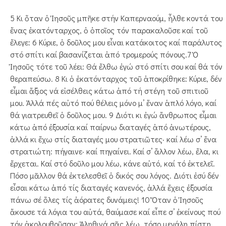
5 Κι ὅταν ὁ Ἰησοῦς μπῆκε στήν Καπερναούμ, ἦλ­θε κοντά του
ἕνας ἑκατόνταρχος, ὁ ὁποῖος τόν παρα­καλοῦσε καί τοῦ
ἔλεγε: 6 Κύριε, ὁ δοῦλος μου εἶναι κατάκοιτος καί παράλυτος
στό σπίτι καί βασανίζεται ἀπό τρομερούς πόνους.7 Ὁ
Ἰησοῦς τότε τοῦ λέει: Θά ἔλθω ἐγώ στό σπίτι σου καί θά τόν
θεραπεύσω. 8 Κι ὁ ἑκατόνταρχος τοῦ ἀποκρίθηκε: Κύριε, δέν
εἶμαι ἄξιος νά εἰσέλθεις κάτω ἀπό τή στέγη τοῦ σπιτιοῦ
μου. Ἀλλά πές αὐτό πού θέλεις μόνο μ’ ἕναν ἁπλό λόγο, καί
θά γιατρευθεῖ ὁ δοῦλος μου. 9 Διότι κι ἐγώ ἄνθρωπος εἶμαι
κάτω ἀπό ἐξουσία καί παίρνω διαταγές ἀπό ἀνωτέρους,
ἀλλά κι ἔχω στίς διαταγές μου στρατιῶτες· καί λέω σ’ ἕνα
στρατιώτη: πήγαινε· καί πηγαίνει. Καί σ’ ἄλλον λέω, ἔλα, κι
ἔρχεται. Καί στό δοῦλο μου λέω, κάνε αὐτό, καί τό ἐκτελεῖ.
Πό­σο μᾶλλον θά ἐκτελεσθεῖ ὁ δικός σου λόγος. Διότι ἐσύ δέν
εἶσαι κάτω ἀπό τίς διαταγές κανενός, ἀλλά ἔχεις ἐξουσία
πάνω σέ ὅλες τίς ἀόρατες δυνάμεις! 10 Ὅταν ὁ Ἰησοῦς
ἄκουσε τά λόγια του αὐτά, θαύμασε καί εἶπε σ’ ἐκείνους πού
τόν ἀκολουθοῦσαν: Ἀλη­­θινά σᾶς λέω, τόσο μεγάλη πίστη