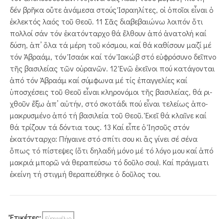
δέν βρῆκα οὔτε ἀνάμεσα στούς Ἰσραηλίτες, οἱ ὁποῖοι εἶναι ὁ
ἐκλεκτός λαός τοῦ Θεοῦ. 11 Σᾶς διαβεβαιώνω λοιπόν ὅτι
πολλοί σάν τόν ἑκα­τόν­ταρχο θά ἔλθουν ἀπό ἀνατολή καί
δύση, ἀπ’ ὅλα τά μέρη τοῦ κόσμου, καί θά καθίσουν μαζί μέ
τόν Ἀβραάμ, τόν Ἰσαάκ καί τόν Ἰακώβ στό εὐφρόσυνο δεῖπνο
τῆς βασιλείας τῶν οὐρανῶν. 12 Ἐνῶ ἐκεῖνοι πού κατάγονται
ἀπό τόν Ἀβραάμ καί σύμφωνα μέ τίς ἐπαγγελίες καί
ὑποσχέσεις τοῦ Θεοῦ εἶναι κληρονόμοι τῆς βασιλείας, θά ρι­
χθοῦν ἔξω ἀπ’ αὐτήν, στό σκοτάδι πού εἶναι τελείως ἀπο­
μακρυσμένο ἀπό τή βασιλεία τοῦ Θεοῦ. Ἐκεῖ θά κλαῖνε καί
θά τρίζουν τά δόντια τους. 13 Καί εἶπε ὁ Ἰησοῦς στόν
ἑκατόνταρχο: Πήγαινε στό σπίτι σου κι ἄς γίνει σέ σένα
ὅπως τό πίστεψες (ὅτι δηλαδή μόνο μέ τό λόγο μου καί ἀπό
μακριά μπορῶ νά θεραπεύσω τό δοῦ­λο σου). Καί πράγματι
ἐκείνη τή στιγμή θεραπεύθηκε ὁ δοῦλος του.
Ἐτικέτες:
Εὐαγγέλιο