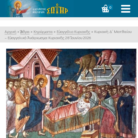
0
Αρχική
»
Ἄρθρα
»
Κηρύγματα
»
Εὐαγγέλιο Κυριακῆς
»
Κυριακὴ Δ΄ Ματθαίου
– Εὐαγγελικὸ Ἀνάγνωσμα Κυριακῆς 28 Ἰουνίου 2026