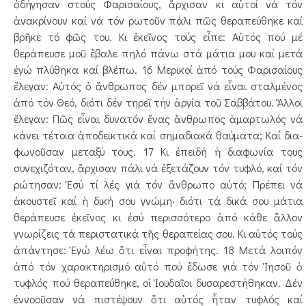
ὁδήγησαν στούς Φαρισαίους, ἄρ­χι­­σαν κι αὐτοί νά τόν
ἀνακρίνουν καί νά τόν ρωτοῦν πά­­λι πῶς θεραπεύθηκε καί
βρῆκε τό φῶς του. Κι ἐκεῖ­­­­νος τούς εἶπε: Αὐτός πού μέ
θεράπευσε μοῦ ἔβαλε πη­­­λό πάνω στά μάτια μου καί μετά
ἐγώ πλύθηκα καί βλέ­­­­­πω. 16 Μερικοί ἀπό τούς Φαρισαίους
ἔλεγαν: Αὐ­τός ὁ ἄν­θρω­πος δέν μπορεῖ νά εἶναι σταλμένος
ἀπό τόν Θεό, διότι δέν τηρεῖ τήν ἀργία τοῦ Σαββάτου. Ἄλλοι
ἔλεγαν: Πῶς εἶ­ναι δυνατόν ἕνας ἄνθρωπος ἁμαρτωλός νά
κάνει τέτοια ἀποδεικτικά καί σημαδιακά θαύματα; Καί δια­
φω­νοῦ­σαν μεταξύ τους. 17 Κι ἐπειδή ἡ διαφωνία τους
συνεχιζόταν, ἄρχισαν πάλι νά ἐξετάζουν τόν τυφλό, καί τόν
ρώτησαν: Ἐσύ τί λές γιά τόν ἄνθρωπο αὐτό; Πρέπει νά
ἀκουστεῖ καί ἡ δι­κή σου γνώμη· διότι τά δικά σου μάτια
θεράπευσε ἐκεῖ­νος κι ἐσύ περισσότερο ἀπό κάθε ἄλλον
γνωρίζεις τά περι­στατικά τῆς θεραπείας σου. Κι αὐτός τούς
ἀπά­ντη­­σε: Ἐγώ λέω ὅτι εἶναι προφήτης. 18 Μετά λοιπόν
ἀπό τόν χαρακτηρισμό αὐτό πού ἔδωσε γιά τόν Ἰησοῦ ὁ
τυφ­λός πού θεραπεύθηκε, οἱ Ἰουδαῖοι δυ­σαρεστήθηκαν. Δέν
ἐννοοῦσαν νά πιστέψουν ὅτι αὐ­τός ἦταν τυφλός καί