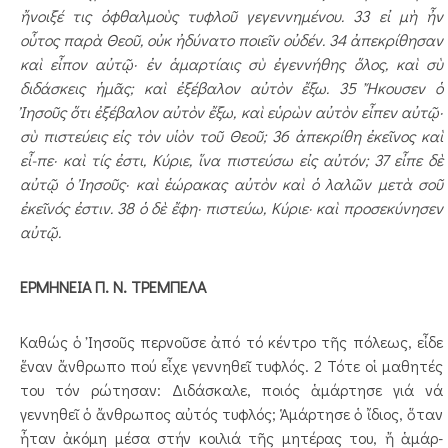
ἤνοιξέ τις ὀφθαλ­μοὺς τυφλοῦ γεγεννημένου. 33 εἰ μὴ ἦν
οὗτος παρὰ Θεοῦ, οὐκ ἠδύνατο ποιεῖν οὐδέν. 34 ἀπεκρίθησαν
καὶ εἶπον αὐτῷ· ἐν ἁμαρτίαις σὺ ἐγεν­νήθης ὅλος, καὶ σὺ
διδάσκεις ἡμᾶς; καὶ ἐξέβαλον αὐτὸν ἔξω. 35 Ἤκουσεν ὁ
Ἰησοῦς ὅτι ἐξέβαλον αὐτὸν ἔξω, καὶ εὑ­ρὼν αὐτὸν εἶπεν αὐτῷ·
σὺ πιστεύεις εἰς τὸν υἱὸν τοῦ Θεοῦ; 36 ἀπεκρίθη ἐκεῖνος καὶ
εἶ-πε· καὶ τίς ἐστι, Κύριε, ἵνα πιστεύσω εἰς αὐτόν; 37 εἶπε δὲ
αὐτῷ ὁ Ἰησοῦς· καὶ ἑώρακας αὐτὸν καὶ ὁ λα­λῶν μετὰ σοῦ
ἐκεῖνός ἐστιν. 38 ὁ δὲ ἔφη· πιστεύω, Κύριε· καὶ προσεκύνησεν
αὐ­τῷ.
ΕΡΜΗΝΕΙΑ Π. Ν. ΤΡΕΜΠΕΛΑ
Καθώς ὁ Ἰησοῦς περνοῦσε ἀπό τό κέντρο τῆς πόλε­ως, εἶδε
ἕναν ἄνθρωπο πού εἶχε γεννηθεῖ τυφλός. 2 Τότε οἱ μαθητές
του τόν ρώτησαν: Διδάσκαλε, ποιός ἁμάρτησε γιά νά
γεννηθεῖ ὁ ἄν­θρω­­πος αὐτός τυφλός; Ἁμάρ­τησε ὁ ἴδιος, ὅταν
ἦταν ἀκόμη μέσα στήν κοι­λιά τῆς μητέρας του, ἤ ἁμάρ­