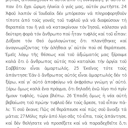
παν ὅτι ἔχει ὥριμη ἡλικία ὁ γιός μας, αὐτόν ρωτῆστε. 24
Ἀφοῦ λοιπόν οἱ Ἰουδαῖοι δέν μπόρεσαν νά πλη­ρο­φο­­­ρηθοῦν
τίποτε ἀπό τούς γονεῖς τοῦ τυφλοῦ γιά νά δι­­­α­­­­­ψεύσουν τή
θεραπεία του ἤ γιά νά κατακρίνουν τόν Ἰησοῦ, κάλεσαν γιά
δεύτερη φορά τόν ἄνθρωπο πού ἦταν τυφλός καί τοῦ εἶπαν:
Δόξασε τόν Θεό ὁμο­­­­­­­­­­­λο­γώντας ὅτι πλανήθηκες καί
ἀναγνωρίζοντας τήν ἀλή­­­­­­­­­­­θεια γι’ αὐτόν πού σέ θεράπευσε.
Ἐμεῖς λόγῳ τῆς θέ­­­­σεως καί τοῦ ἀξιώματός μας ξέρουμε
καλά ὅτι ὁ ἄν­θρω­­­­­­­­­­­­πος αὐτός πού καταλύει τήν ἀργία τοῦ
Σαβ­βά­του εἶ­­­­ναι ἁμαρτωλός. 25 Ἐκεῖνος τότε τούς
ἀπάντησε: Ἐάν ὁ ἄν­θρωπος αὐ­τός εἶναι ἁμαρτωλός δέν τό
ξέρω, καί γι’ αὐτό ἀπο­φεύ­γω νά ἐκ­φράσω γνώμη γι’ αὐτό.
Ξέρω ὅμως καλά ἕνα πράγμα, ὅτι δηλαδή ἐνῶ λίγο πιό πρίν
ἤμουν τυφλός, τώ­ρα βλέ­πω. 26 Ἐπειδή ὅμως ἡ νέα αὐτή
βεβαίωση τοῦ πρώην τυ­φλοῦ δέν τούς ἄρεσε, τοῦ εἶπαν πά­
λι: Τί σοῦ ἔκανε; Πῶς σέ θεράπευσε καί πῶς σοῦ ἄνοιξε τά
μάτια; 27 Μόλις πρίν ἀπό λίγο σᾶς τό εἶπα, τούς ἀπάντησε,
καί δέν θελήσατε νά προσέξετε καί νά παραδε­χθεῖ­τε ὅ,τι