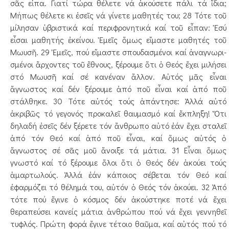
σᾶς εἶπα. Γιατί τώρα θέλετε νά ἀκούσετε πάλι τά ἴδι­­α;
Μήπως θέλετε κι ἐσεῖς νά γίνετε μαθητές του; 28 Τότε τοῦ
μίλησαν ὑβριστικά καί περιφρονητι­κά καί τοῦ εἶπαν: Ἐσύ
εἶσαι μαθητής ἐκείνου. Ἐμεῖς ὅμως εἴμα­στε μαθητές τοῦ
Μωυσῆ. 29 Ἐμεῖς, πού εἴμαστε σπουδασμένοι καί ἀναγνω­ρι­
σμέ­­νοι ἄρχοντες τοῦ ἔθνους, ξέρουμε ὅτι ὁ Θεός ἔχει μιλήσει
στό Μωυσῆ καί σέ κανέναν ἄλλον. Αὐτός μᾶς εἶναι
ἄγνωστος καί δέν ξέρουμε ἀπό ποῦ εἶναι καί ἀπό ποῦ
στάλθηκε. 30 Τότε αὐτός τούς ἀπάντησε: Ἀλλά αὐτό
ἀκριβῶς τό γεγονός προκαλεῖ θαυμασμό καί ἔκ­πλη­ξη! Ὅτι
δηλαδή ἐσεῖς δέν ξέρετε τόν ἄνθρωπο αὐτό ἐάν ἔχει σταλεῖ
ἀπό τόν Θεό καί ἀπό ποῦ εἶναι, καί ὅμως αὐτός ὁ
ἄγνωστος σέ σᾶς μοῦ ἄνοιξε τά μάτια. 31 Εἶναι ὅμως
γνωστό καί τό ξέρουμε ὅλοι ὅτι ὁ Θεός δέν ἀκούει τούς
ἁμαρτωλούς. Ἀλλά ἐάν κάποιος σέβεται τόν Θεό καί
ἐφαρμόζει τό θέλημά του, αὐτόν ὁ Θεός τόν ἀκούει. 32 Ἀπό
τότε πού ἔγινε ὁ κόσμος δέν ἀκούστηκε ποτέ νά ἔχει
θεραπεύσει κανείς μάτια ἀνθρώπου πού νά ἔχει γεννη­θεῖ
τυφλός. Πρώτη φορά ἔγινε τέτοιο θαῦμα, καί αὐτός πού τό