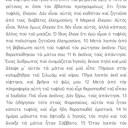
γείτονες κι ὅσοι τόν ἔβλεπαν προηγουμένως ὅτι ἦταν
τυφλός, ἔλεγαν: Δέν εἶναι αὐτός πού κα­­θόταν καί ζητοῦσε
ἀπό τούς διαβάτες ἐλεημοσύνη; 9 Μερικοί ἔλεγαν: Αὐτός
εἶναι. Ἄλλοι ὅμως ἔλεγαν ὅτι δέν εἶναι αὐτός, ἀλλά κάποιος
ἄλλος πού τοῦ μοιάζει. Ὁ ἴδιος ἔλεγε ὅτι ἐγώ εἶμαι ὁ τυφλός
πού παλιότε­­ρα ζητοῦσα ἐλεημοσύνη. 10 Μετά λοιπόν ἀπό
τή βεβαίωση αὐτή τοῦ τυφλοῦ τόν ρώ­τησαν ἐκεῖνοι: Πῶς
θεραπεύθηκαν τά μάτια σου; 11 Κι ἐκεῖνος τούς ἀπάντησε:
Ἕνας ἄνθρωπος πού ὀνο­­­μάζεται Ἰησοῦς ἔκανε πηλό καί μοῦ
ἄλειψε μ’ αὐτόν τά μάτια καί μοῦ εἶπε: Πήγαινε στήν
κολυμβήθρα τοῦ Σι­λωάμ καί νίψου. Πῆγα λοιπόν ἐκεῖ καί
νίφτηκα, καί βρῆ­κα τό φῶς μου. 12 Μετά ἀπό τήν
πληροφορία αὐτή τοῦ τυφλοῦ πού εἶχε θεραπευθεῖ τοῦ εἶπαν
οἱ Ἰουδαῖοι: Ποῦ εἶναι ἐκεῖ­νος; Δέν ξέρω, τούς ἀπάντησε. 13
Τόν ὁδήγησαν τότε στούς Φαρισαίους, αὐτόν πού ἦταν
κάποτε τυφλός καί εἶχε ἤδη θεραπευθεῖ ὁριστικά. 14 Ἡ
ἡμέρα μάλιστα πού ἔφτιαξε ὁ Ἰησοῦς τόν πηλό καί τοῦ
ἄνοιξε τά μάτια ἦταν Σάββατο. 15 Ὅταν λοιπόν τόν