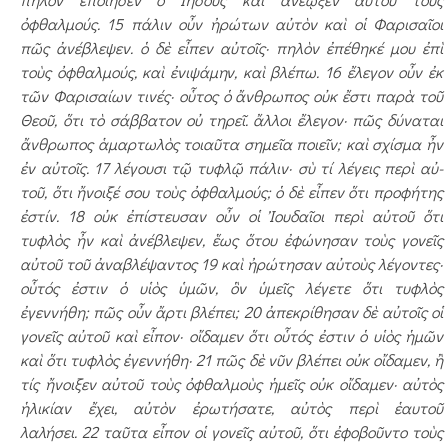
ὀφθαλμούς. 15 πάλιν οὖν ἠρώτων αὐ­τὸν καὶ οἱ Φαρισαῖοι
πῶς ἀνέβλεψεν. ὁ δὲ εἶπεν αὐ­τοῖς· πηλὸν ἐπέθηκέ μου ἐπὶ
τοὺς ὀφθαλμούς, καὶ ἐνιψάμην, καὶ βλέπω. 16 ἔλεγον οὖν ἐκ
τῶν Φαρισαίων τινές· οὗτος ὁ ἄν­θρωπος οὐκ ἔστι παρὰ τοῦ
Θεοῦ, ὅτι τὸ σάββατον οὐ τηρεῖ. ἄλλοι ἔλεγον· πῶς δύ­­­­­­­­­­­­­­­­­­ναται
ἄνθρωπος ἁ­μαρ­­τωλὸς τοιαῦτα σημεῖα ποι­­εῖν; καὶ σχίσμα ἦν
ἐν αὐ­τοῖς. 17 λέγουσι τῷ τυφλῷ πάλιν· σὺ τί λέγεις περὶ αὐ­
τοῦ, ὅτι ἤνοιξέ σου τοὺς ὀφθαλμούς; ὁ δὲ εἶπεν ὅτι προφήτης
ἐστίν. 18 οὐκ ἐπίστευσαν οὖν οἱ Ἰουδαῖοι περὶ αὐτοῦ ὅτι
τυφλὸς ἦν καὶ ἀνέβλεψεν, ἕως ὅτου ἐφώνησαν τοὺς γονεῖς
αὐτοῦ τοῦ ἀναβλέ­ψαντος 19 καὶ ἠρώτησαν αὐτοὺς λέγοντες·
οὗτός ἐστιν ὁ υἱὸς ὑμῶν, ὃν ὑμεῖς λέγετε ὅτι τυφλὸς
ἐγεννήθη; πῶς οὖν ἄρτι βλέπει; 20 ἀπεκρίθησαν δὲ αὐτοῖς οἱ
γονεῖς αὐτοῦ καὶ εἶπον· οἴδαμεν ὅτι οὗτός ἐστιν ὁ υἱὸς ἡμῶν
καὶ ὅτι τυφλὸς ἐγεννήθη· 21 πῶς δὲ νῦν βλέπει οὐκ οἴδαμεν, ἢ
τίς ἤνοιξεν αὐτοῦ τοὺς ὀφθαλμοὺς ἡμεῖς οὐκ οἴδαμεν· αὐτὸς
ἡλικίαν ἔχει, αὐτὸν ἐρωτήσατε, αὐτὸς περὶ ἑαυτοῦ
λαλήσει. 22 ταῦτα εἶπον οἱ γονεῖς αὐτοῦ, ὅτι ἐφοβοῦντο τοὺς