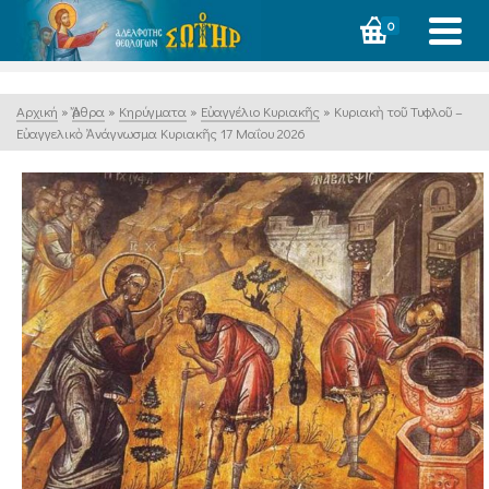
0
Αρχική
»
Ἄρθρα
»
Κηρύγματα
»
Εὐαγγέλιο Κυριακῆς
»
Κυριακὴ τoῦ Τυφλοῦ –
Εὐαγγελικὸ Ἀνάγνωσμα Κυριακῆς 17 Μαΐου 2026