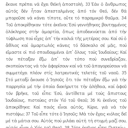
ἔκανε πρέπει νά ἔχει θεϊκή ἀποστολή. 33 Ἐάν ὁ ἄνθρωπος
αὐτός δέν ἦταν ἀπεσταλμένος ἀπό τόν Θεό, δέν θά
μποροῦσε νά κάνει τίποτε, οὔτε τό παραμικρό θαῦμα. 34
Τοῦ ἀποκρίθηκαν τότε ἐκεῖνοι: Ἐσύ γεννήθηκες βουτηγμένος
ὁλόκληρος στήν ἁμαρτία, ὅπως ἀποδεικνύεται ἀπό τήν
τύφλωση πού εἶχες ἀπ’ τήν κοιλιά τῆς μητέρας σου. Καί σύ ὁ
ἄθλιος καί ἁμαρτωλός κάνεις τό δάσκαλο σέ μᾶς, πού
εἴμαστε οἱ πιό σπουδαγμένοι ἀπ’ ὅλους τούς Ἰουδαίους; Καί
τόν πέταξαν ἔξω ἀπ’ τόν τόπο πού συ­­νεδρί­α­­­­­­ζαν,
σκοπεύοντας νά τόν ἀφορίσουν καί νά τοῦ ἀπα­γο­­­ρεύσουν νά
συμμετέχει πλέον στίς λατρευτικές τελετές τοῦ ναοῦ. 35
Στό μεταξύ ἄκουσε ὁ Ἰησοῦς ὅτι τόν πέταξαν ἔξω γιά τήν
παρρησία μέ τήν ὁποία διεκήρυττε τήν ἀλήθεια, καί ἀφοῦ
τόν βρῆκε, τοῦ εἶπε: Ἐσύ, ἀντίθετα μέ τούς ἄπι­­στους
Ἰουδαίους, πιστεύεις στόν Υἱό τοῦ Θεοῦ; 36 Κι ἐκεῖνος τοῦ
ἀποκρίθηκε: Καί ποιός εἶναι αὐτός, Κύριε, γιά νά τόν
πιστέψω; 37 Τοῦ εἶπε τότε ὁ Ἰησοῦς: Μά τόν ἔχεις κιόλας δεῖ
μέ τά μάτια σου. Αὐτός πού μιλάει αὐτή τή στιγμή μαζί σου,
αὐτός εἶναι ὁ Υἱός τοῦ Θεοῦ. 38 Τότε ἐκεῖνος εἶπε: Πιστεύω,