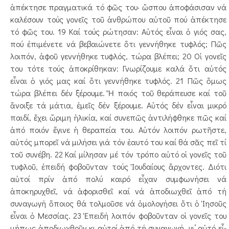
ἀπέκτησε πραγ­ματικά τό φῶς του· ὥσπου ἀποφάσισαν νά
καλέσουν τούς γονεῖς τοῦ ἀν­θρώ­που αὐτοῦ πού ἀπέκτησε
τό φῶς του. 19 Καί τούς ρώτησαν: Αὐτός εἶναι ὁ γιός σας,
πού ἐπι­μέ­­νετε νά βεβαιώνετε ὅτι γεννήθηκε τυφλός; Πῶς
λοιπόν, ἀφοῦ γεννήθηκε τυφλός, τώρα βλέπει; 20 Οἱ γονεῖς
του τότε τούς ἀποκρίθηκαν: Γνωρίζουμε κα­­λά ὅτι αὐτός
εἶναι ὁ γιός μας καί ὅτι γεννήθηκε τυφλός. 21 Πῶς ὅμως
τώρα βλέπει δέν ξέρουμε. Ἤ ποιός τοῦ θεράπευσε καί τοῦ
ἄνοιξε τά μάτια, ἐμεῖς δέν ξέρουμε. Αὐτός δέν εἶναι μικρό
παιδί, ἔχει ὥριμη ἡλικία, καί συ­νε­πῶς ἀντιλήφθηκε πῶς καί
ἀπό ποιόν ἔγινε ἡ θεραπεία του. Αὐτόν λοιπόν ρω­τῆ­στε,
αὐτός μπορεῖ νά μιλήσει γιά τόν ἑαυτό του καί θά σᾶς πεῖ τί
τοῦ συνέβη. 22 Καί μίλησαν μέ τόν τρόπο αὐτό οἱ γονεῖς τοῦ
τυ­φλοῦ, ἐπειδή φοβοῦνταν τούς Ἰουδαίους ἄρχοντες. Δι­ό­­τι
αὐτοί πρίν ἀπό πολύ καιρό εἶ­­­χαν συμ­φω­νήσει νά
ἀποκηρυχθεῖ, νά ἀφορισθεῖ καί νά ἀπο­δι­ωχθεῖ ἀπό τή
συναγωγή ὅποιος θά τολμοῦσε νά ὁμο­λο­γήσει ὅτι ὁ Ἰησοῦς
εἶναι ὁ Μεσσίας. 23 Ἐπειδή λοιπόν φοβοῦνταν οἱ γονεῖς του
μήπως ἀπο­δι­ωχθοῦν κι αὐτοί ἀπό τή συναγωγή, γι’ αὐτό εἶ­