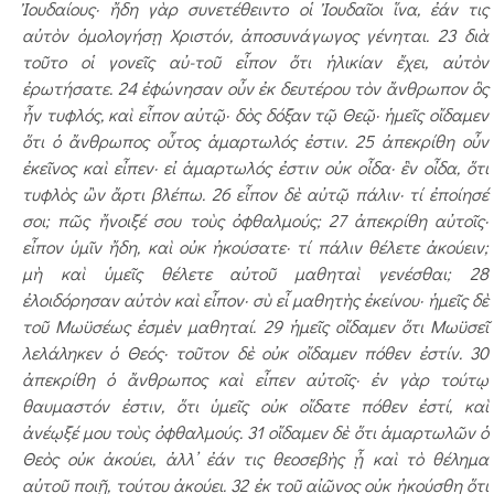
Ἰουδαίους· ἤδη γὰρ συν­ετέθειντο οἱ Ἰουδαῖοι ἵνα, ἐάν τις
αὐτὸν ὁμολογήσῃ Χριστόν, ἀποσυνάγωγος γέ­νη­ται. 23 διὰ
τοῦτο οἱ γονεῖς αὐ­-τοῦ εἶπον ὅτι ἡλικίαν ἔχει, αὐτὸν
ἐρωτήσατε. 24 ἐφώνησαν οὖν ἐκ δευτέρου τὸν ἄνθρωπον ὃς
ἦν τυφλός, καὶ εἶπον αὐτῷ· δὸς δόξαν τῷ Θεῷ· ἡμεῖς οἴδαμεν
ὅτι ὁ ἄνθρωπος οὗτος ἁμαρτωλός ἐστιν. 25 ἀπεκρίθη οὖν
ἐκεῖνος καὶ εἶπεν· εἰ ἁμαρτωλός ἐστιν οὐκ οἶδα· ἓν οἶδα, ὅτι
τυφλὸς ὢν ἄρτι βλέπω. 26 εἶπον δὲ αὐτῷ πάλιν· τί ἐποίησέ
σοι; πῶς ἤνοιξέ σου τοὺς ὀφθαλμούς; 27 ἀπεκρίθη αὐτοῖς·
εἶπον ὑμῖν ἤδη, καὶ οὐκ ἠκούσα­τε· τί πάλιν θέλετε ἀκούειν;
μὴ καὶ ὑμεῖς θέλετε αὐτοῦ μαθηταὶ γενέσθαι; 28
ἐλοιδόρησαν αὐτὸν καὶ εἶπον· σὺ εἶ μαθητὴς ἐκεί­νου· ἡμεῖς δὲ
τοῦ Μωϋ­σέως ἐσμὲν μαθηταί. 29 ἡμεῖς οἴδαμεν ὅτι Μωϋ­σεῖ
λελάληκεν ὁ Θεός· τοῦ­τον δὲ οὐκ οἴδαμεν πόθεν ἐστίν. 30
ἀπεκρίθη ὁ ἄνθρωπος καὶ εἶπεν αὐτοῖς· ἐν γὰρ τούτῳ
θαυμαστόν ἐστιν, ὅ­τι ὑμεῖς οὐκ οἴδατε πόθεν ἐστί, καὶ
ἀνέῳξέ μου τοὺς ὀφθαλμούς. 31 οἴδαμεν δὲ ὅτι ἁμαρτω­λῶν ὁ
Θεὸς οὐκ ἀκούει, ἀλλ’ ἐάν τις θεοσεβὴς ᾖ καὶ τὸ θέλημα
αὐτοῦ ποιῇ, τούτου ἀκούει. 32 ἐκ τοῦ αἰῶνος οὐκ ἠκού­σθη ὅτι