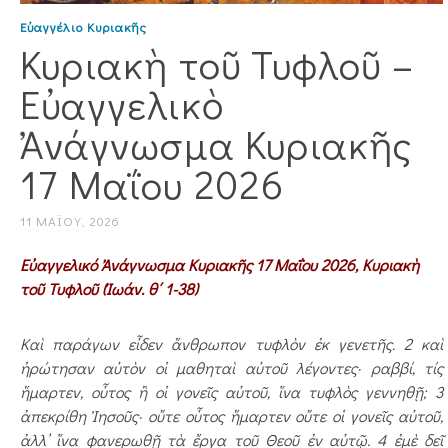
Εὐαγγέλιο Κυριακῆς
Κυριακὴ τoῦ Τυφλοῦ –
Εὐαγγελικὸ
Ἀνάγνωσμα Κυριακῆς
17 Μαΐου 2026
11 ΜΑΪ́ΟΥ, 2026
Εὐαγγελικό Ἀνάγνωσμα Κυριακῆς 17 Μαΐου 2026, Κυριακὴ
τoῦ Τυφλοῦ (Ἰωάν. θ΄ 1-38)
Καὶ παράγων εἶδεν ἄν­θρω­πον τυφλὸν ἐκ γε­νε­τῆς. 2 καὶ
ἠρώτησαν αὐτὸν οἱ μαθηταὶ αὐτοῦ λέγοντες· ραβ­βί, τίς
ἥμαρτεν, οὗτος ἢ οἱ γονεῖς αὐτοῦ, ἵνα τυφλὸς γεννηθῇ; 3
ἀπεκρίθη Ἰησοῦς· οὔτε οὗτος ἥμαρτεν οὔτε οἱ γο­νεῖς αὐτοῦ,
ἀλλ’ ἵνα φανε­ρωθῇ τὰ ἔργα τοῦ Θε­οῦ ἐν αὐτῷ. 4 ἐμὲ δεῖ