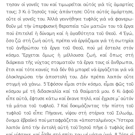
τησαν οἱ γονεῖς του καί τιμω­ρεῖ­ται αὐτός γιά τίς ἁμαρτίες
τους; 3 Κι ὁ Ἰησοῦς τούς ἀπάντησε: Οὔτε αὐτός ἁμάρτησε,
οὔτε οἱ γονεῖς του. Ἀλλά γεννήθηκε τυφλός γιά νά φα­­νε­­­ρω­
θοῦν μέ τήν ὑπερφυσική θεραπεία τῶν ματιῶν του τά ἔργα
πού ἐπιτελεῖ ἡ δύναμη καί ἡ ἀγα­θό­­τητα τοῦ Θε­οῦ. 4 Ἐγώ,
ὅσο ζῶ στή ζωή αὐτή, πρέπει νά ἐρ­γά­ζομαι γιά τή σωτηρία
τοῦ ἀνθρώπου τά ἔργα τοῦ Θεοῦ, πού μέ ἔστειλε στόν
κόσμο. Ἔρχεται ὅμως ἡ μέλλουσα ζω­ή, καί ὅπως στή
διάρκεια τῆς νύχτας στα­μα­­­τοῦν τά ἔρ­­γα τους οἱ ἄνθρωποι,
ἔτσι καί τότε κα­νείς πιά δέν θά μπορεῖ νά ἐργάζεται γιά νά
ὁλο­κληρώσει τήν ἀπο­­­στο­­λή του. Δέν πρέπει λοιπόν οὔτε
στιγ­­μή νά χά­νω. 5 Ἐφόσον εἶμαι στόν κόσμο, εἶμαι φῶς τοῦ
κόσμου μέ τή διδασκαλία καί τά θαύματά μου. 6 Κι ἀφοῦ
εἶπε αὐτά, ἔφτυσε κάτω καί ἔκανε πηλό, καί ἔχρισε μ’ αὐτόν
τά μάτια τοῦ τυφλοῦ. 7 Καί δοκιμάζοντας τήν πίστη τοῦ
τυφλοῦ τοῦ εἶπε: Πήγαινε, νίψου στή στέρνα τοῦ Σιλωάμ,
ὄνομα ἑβραϊκό πού μεταφράζεται «ἀπεσταλμένος». Ὕστερα
λοιπόν ἀπό τήν ἐντολή αὐτή τοῦ Ἰησοῦ πῆγε ὁ τυφλός ἐκεῖ
καί νίφτη­κε, καί ἦλθε στό σπίτι του μέ μάτια ὑγιή. 8 Τότε οἱ