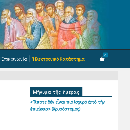
0
Ἐπικοινωνία
Ἠλεκτρονικό Κατάστημα
Μήνυμα τῆς ἡμέρας
«Τίποτε δέν εἶναι πιό ἰσχυρό ἀπό τήν
ἐπιείκεια» (Χρυσόστομος)