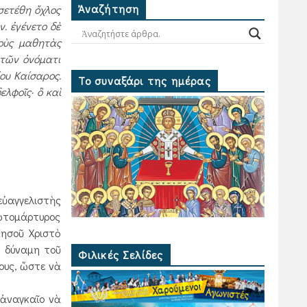
Ἀναζήτηση
σετέθη ὄχλος
. ἐγένετο δὲ
οὺς μα­θητὰς
ὐτῶν ὀνόματι
ίου Καίσαρος.
Το συναξάρι της ημέρας
λφοῖς· ὃ καὶ
εὐαγγελιστὴς
ρωτομάρτυρος
Ἰησοῦ Χριστὸ
Ἡ δύναμη τοῦ
Φιλικές Σελίδες
τους, ὥστε νὰ
 ἀναγκαῖο νὰ