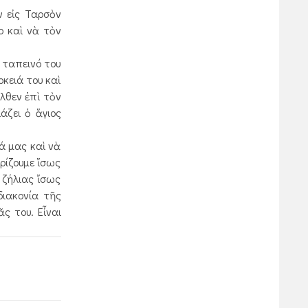
ν εἰς Ταρσὸν
ο καὶ νὰ τὸν
 ταπεινό του
κειά του καὶ
λθεν ἐπὶ τὸν
άζει ὁ ἅγιος
ά μας καὶ νὰ
ρίζουμε ἴσως
 ζήλιας ἴσως
ιακονία τῆς
ς του. Εἶναι