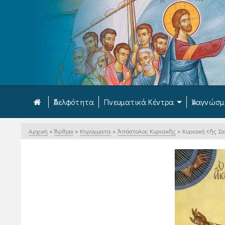
Ἀδελφότητα
Πνευματικά Κέντρα
Ἀναγνώσ
Αρχική
»
Ἄρθρα
»
Κηρύγματα
»
Ἀπόστολος Κυριακῆς
»
Κυριακή τῆς Σ