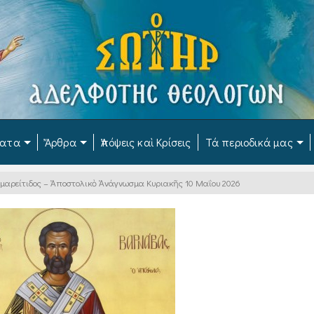
ματα
Ἄρθρα
Ἀπόψεις καὶ Κρίσεις
Τά περιοδικά μας
αμαρείτιδος – Ἀποστολικὸ Ἀνάγνωσμα Κυριακῆς 10 Μαΐου 2026