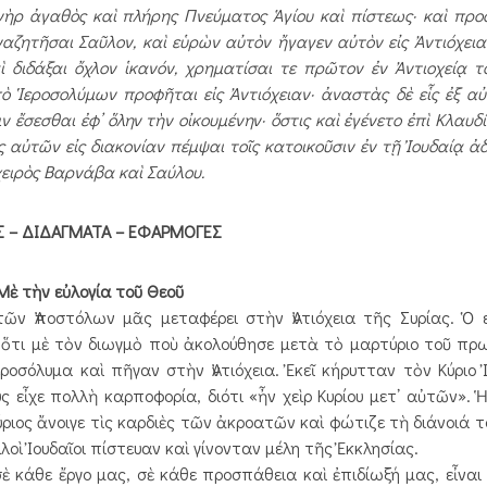
νὴρ ἀ­γαθὸς καὶ πλήρης Πνεύματος Ἁγίου καὶ πίστεως· καὶ προ
αζητῆσαι Σαῦλον, καὶ εὑρὼν αὐτὸν ἤγαγεν αὐτὸν εἰς Ἀντιόχειαν
ὶ διδάξαι ὄχλον ἱκανόν, χρηματίσαι τε πρῶτον ἐν Ἀντιοχείᾳ τ
πὸ Ἱεροσολύμων προ­φῆται εἰς Ἀντιόχειαν· ἀναστὰς δὲ εἷς ἐξ α
 ἔσεσθαι ἐφ’ ὅλην τὴν οἰκουμένην· ὅστις καὶ ἐγένετο ἐπὶ Κλαυδ
αὐτῶν εἰς διακονίαν πέμψαι τοῖς κατοικοῦσιν ἐν τῇ Ἰουδαίᾳ ἀδε
ειρὸς Βαρνάβα καὶ Σαύλου.
Σ – ΔΙΔΑΓΜΑΤΑ – ΕΦΑΡΜΟΓΕΣ
 Μὲ τὴν εὐλογία τοῦ Θεοῦ
ῶν Ἀποστόλων μᾶς μεταφέρει στὴν Ἀντιόχεια τῆς Συρίας. Ὁ 
 ὅτι μὲ τὸν διωγμὸ ποὺ ἀκολούθησε μετὰ τὸ μαρτύριο τοῦ π
ροσόλυμα καὶ πῆγαν στὴν Ἀντιόχεια. Ἐκεῖ κήρυτταν τὸν Κύριο 
ς εἶχε πολλὴ καρποφορία, διότι «ἦν χεὶρ Κυρίου μετ᾿ αὐτῶν». 
Κύριος ἄνοιγε τὶς καρδιὲς τῶν ἀκροατῶν καὶ φώτιζε τὴ διάνοιά 
οὶ Ἰουδαῖοι πίστευαν καὶ γίνονταν μέλη τῆς Ἐκκλησίας.
σὲ κάθε ἔργο μας, σὲ κάθε προσπάθεια καὶ ἐπιδίωξή μας, εἶναι