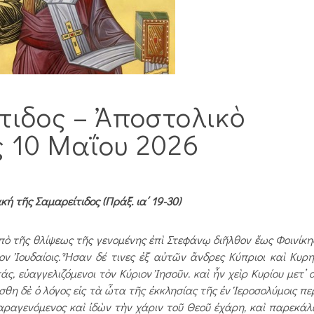
τιδος – Ἀποστολικὸ
 10 Μαΐου 2026
 τῆς Σαμαρείτιδος (Πράξ. ια΄ 19-30)
ἀπὸ τῆς θλίψεως τῆς γενομένης ἐπὶ Στεφάνῳ διῆλθον ἕως Φοινίκη
ον Ἰουδαίοις. Ἦσαν δέ τινες ἐξ αὐτῶν ἄνδρες Κύπριοι καὶ Κυρην
άς, εὐαγγελιζόμενοι τὸν Κύριον Ἰησοῦν. καὶ ἦν χεὶρ Κυρίου μετ’
θη δὲ ὁ λόγος εἰς τὰ ὦτα τῆς ἐκκλησίας τῆς ἐν Ἱεροσολύμοις πε
αραγενόμενος καὶ ἰδὼν τὴν χάριν τοῦ Θεοῦ ἐχάρη, καὶ παρεκάλ