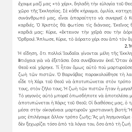
ἔχουμε μαζί μας «τὸ χέρι», δηλαδὴ τὴν εὐλογία τοῦ Θε
χῶρο τῆς Ἐκκλησίας. Σὲ κάθε κήρυγμα, ὁμιλία, κατηχη
συνάνθρωπό μας, εἶναι ἀπαραίτητο νὰ συνεργεῖ ὁ Κύ
καρδιές. Ὁ Χριστὸς θὰ φωτίσει τὶς διάνοιες. Ἐκεῖνος
καρδιά μας: Κύριε, «ἔκτεινον τὴν χεῖρά σου τὴν ἀόρ
Ὄρθρου). Ἅπλωσε, Κύριε, τὸ ἀόρατο χέρι σου ἀπὸ τὸν ἅγ
2. 
Ἡ εἴδηση, ὅτι πολλοὶ Ἰουδαῖοι γίνονται μέλη τῆς Ἐκκ
Ἀντιόχεια γιὰ νὰ ἐξετάσει ὅσα συνέβαιναν ἐκεῖ. Ὅταν 
Θεοῦ καὶ χάρηκε. Τί ἦταν ὅμως αὐτὸ ποὺ μαρτυροῦσε 
ζωὴ τῶν πιστῶν. Ὁ Βαρνάβας παρακολούθησε τὴ λατρεί
εἶδε τὴ Χάρι τοῦ Θεοῦ νὰ ἀποτυπώνεται στὸν τρόπο ζω
τους, στὸν ζῆλο τους. Ἡ ζωὴ τῶν πιστῶν ἦταν ἡ μεγαλ
Τὸ γεγονὸς αὐτὸ μπορεῖ ὁπωσδήποτε νὰ ἀποτελέσει μι
ἀποτυπώνεται ἡ Χάρις τοῦ Θεοῦ; Οἱ διαθέσεις μας, ὁ 
μέσα στὴν οἰκογένεια μαρτυροῦν χριστιανικὴ βιοτή;
μας ἐπιλέγουμε ἄλλον τρόπο ζωῆς; Ἂς μὴ λησμονοῦμε ὅ
δὲν ξεχωρίζει τόσο ἀπὸ τὰ λόγια του, ὅσο ἀπὸ τὴ ζωή