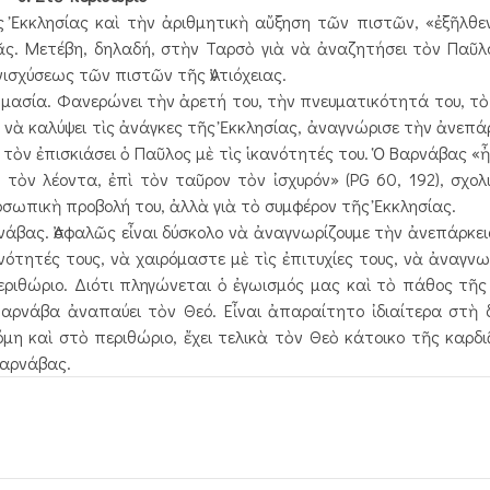
κκλησίας καὶ τὴν ἀρι­θμητικὴ αὔξηση τῶν πιστῶν, «ἐξῆλθε
κᾶς. Μετέβη, δηλαδή, στὴν Ταρσὸ γιὰ νὰ ἀναζητήσει τὸν Παῦλ
νισχύσεως τῶν πιστῶν τῆς Ἀντιόχειας.
μασία. Φανερώνει τὴν ἀρετή του, τὴν πνευματικότητά του, τὸ
ὰ νὰ καλύψει τὶς ἀνάγκες τῆς Ἐκκλησίας, ἀναγνώρισε τὴν ἀνεπάρ
ὸν ἐπισκιάσει ὁ Παῦλος μὲ τὶς ἱκανότητές του. Ὁ Βαρνάβας «ἦ
τὸν λέοντα, ἐπὶ τὸν ταῦρον τὸν ἰσχυρόν» (PG 60, 192), σχολι
οσωπικὴ προβολή του, ἀλλὰ γιὰ τὸ συμφέρον τῆς Ἐκκλησίας.
άβας. Ἀσφαλῶς εἶναι δύσκολο νὰ ἀναγνωρίζουμε τὴν ἀνεπάρκει
ότητές τους, νὰ χαιρόμαστε μὲ τὶς ἐπιτυχίες τους, νὰ ἀναγνω
ριθώριο. Διότι πληγώνεται ὁ ἐγωισμός μας καὶ τὸ πάθος τῆς
ρνάβα ἀναπαύει τὸν Θεό. Εἶναι ἀπαραίτητο ἰδιαίτερα στὴ δ
η καὶ στὸ περιθώριο, ἔχει τελικὰ τὸν Θεὸ κάτοικο τῆς καρδιᾶ
Βαρνάβας.