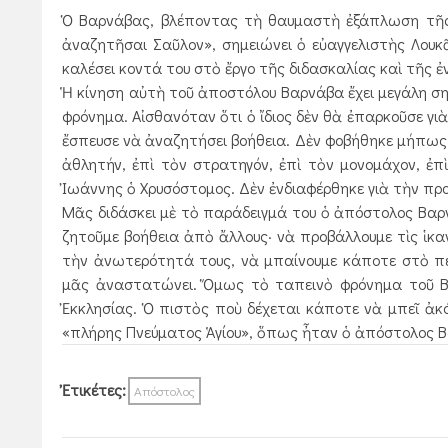
Ὁ Βαρνάβας, βλέποντας τὴ θαυμαστὴ ἐξάπλωση τῆς Ἐ
ἀναζητῆσαι Σαῦ­λον», σημειώνει ὁ εὐαγγελιστὴς Λου
καλέσει κοντά του στὸ ἔργο τῆς διδασκαλίας καὶ τῆς ἐ
Ἡ κίνηση αὐτὴ τοῦ ἀποστόλου Βαρνάβα ἔχει μεγάλη ση
φρόνημα. Αἰσθανόταν ὅτι ὁ ἴδιος δὲν θὰ ἐπαρκοῦσε γι
ἔσπευσε νὰ ἀναζητήσει βοήθεια. Δὲν φοβήθηκε μήπως τ
ἀθλητήν, ἐπὶ τὸν στρατηγόν, ἐπὶ τὸν μονομάχον, ἐπὶ 
Ἰωάννης ὁ Χρυσόστομος. Δὲν ἐνδιαφέρθηκε γιὰ τὴν πρ
Μᾶς διδάσκει μὲ τὸ παράδειγμά του ὁ ἀπόστολος Βαρν
ζητοῦμε βοήθεια ἀπὸ ἄλλους· νὰ προβάλλουμε τὶς ἱκαν
τὴν ἀνωτερότητά τους, νὰ μπαίνουμε κάποτε στὸ πε
μᾶς ἀναστατώνει. Ὅμως τὸ ταπεινὸ φρόνημα τοῦ Βα
Ἐκκλησίας. Ὁ πιστὸς ποὺ δέχεται κάποτε νὰ μπεῖ ἀκόμ
«πλήρης Πνεύματος Ἁγίου», ὅπως ἦταν ὁ ἀπόστολος 
Ἐτικέτες:
Απόστολος