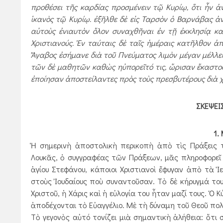
προθέσει τῆς καρδίας προσμένειν τῷ Κυρίῳ, ὅτι ἦν ἀ
ἱκανὸς τῷ Κυρίῳ. ἐξῆλθε δὲ εἰς Ταρσὸν ὁ Βαρνάβας ἀν
αὐτοὺς ἐνιαυτὸν ὅλον συν­αχθῆναι ἐν τῇ ἐκ­κλησίᾳ κα
Χριστιανούς. Ἐν ταύταις δὲ ταῖς ­ἡμέραις κατῆλθον ἀ
Ἄγαβος ἐσήμανε διὰ τοῦ Πνεύματος λιμὸν μέγαν μέλλειν
τῶν δὲ μαθητῶν καθὼς ηὐπορεῖτό τις, ὥρισαν ἕκαστος 
ἐποίησαν ἀποστείλαντες πρὸς τοὺς πρεσβυτέρους διὰ χ
ΣΚΕΨΕΙ
1.
Ἡ σημερινὴ ἀποστολικὴ περικοπὴ ἀπὸ τὶς Πράξεις τ
Λουκᾶς, ὁ συγγραφέας τῶν Πράξεων, μᾶς πληροφορεῖ
ἁγίου Στεφάνου, κάποιοι Χριστιανοὶ ἔφυγαν ἀπὸ τὰ Ἱε
στοὺς Ἰουδαίους ποὺ συναν­τοῦσαν. Τὸ δὲ κήρυγμά του
Χριστοῦ, ἡ Χάρις καὶ ἡ εὐλογία του ἦταν μαζί τους. Ὁ 
ἀποδέχονται τὸ Εὐαγγέλιο. Μὲ τὴ δύναμη τοῦ Θεοῦ πολλ
Τὸ γεγονὸς αὐτό τονίζει μιὰ σημαντικὴ ἀλήθεια: ὅτι 