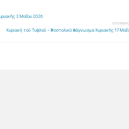
υριακῆς 3 Μαΐου 2026
ΕΠΟΜΕΝΟ
Κυριακή τοῦ Τυφλοῦ – Ἀποστολικὸ Ἀνάγνωσμα Κυριακῆς 17 Μαΐ