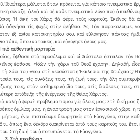
οῦ. Ἰδιαίτερα μάλιστα ὅταν πρόκειται γιὰ κάποιο πνευματικὸ ἔρ
τικὴ σύναξη, ἀλλὰ καὶ σὲ κάθε πνευματικὸ λόγο ποὺ ἀπευθύνου
ριος. Ἡ δική του Χάρις θὰ φέρει τοὺς καρπούς. Ἐκεῖνος θὰ ἀ
 θὰ ὁδηγήσει τὶς ψυχὲς στὴν ἀλήθεια. Ἂς Τὸν παρακαλοῦμε, λο
ατον ἐξ ἁγίου κατοικητηρίου σου, καὶ εὐλόγησον πάντας ἡμᾶς
ιο τόπο, ὅπου κατοικεῖς, καὶ εὐλόγησε ὅλους μας.
Ἡ πιὸ αὐθεντικὴ μαρτυρία
λησίας, ἔφθασε στὰ Ἱεροσόλυμα καὶ οἱ Ἀπόστολοι ἔστειλαν τὸν 
ἐκεῖνος ἔφθασε, «ἰδὼν τὴν χάριν τοῦ Θεοῦ ἐ­χάρη». Δηλαδή, εἶδ
τὴ Χάρι τοῦ Θεοῦ στὴ νεοσύστατη Ἐκκλησία τῆς Ἀντιόχειας; Ἦ
α τους, τὶς συν­άξεις τους, τὴ ζωή τους, τὴν ὅλη συμ­περιφ
ῆς τους, στὸν καθημερινὸ βίο τους, στὶς διαθέσεις τους, στὶ
ύτερη ἀπόδειξη τῆς ἐνέργειας τῆς θείας Χάριτος.
ὰ καλὴ ἀφορμὴ προβληματισμοῦ γιὰ ὅλους μας: Στὴ δική μας ζ
τρόπος ὁμιλίας μας, ἡ ἀναστροφή μας στὸν ἐργασιακὸ χῶρο, ἡ 
 Ἢ μήπως, ἐνῶ πιστεύουμε θεωρητικὰ στὸ Εὐαγγέλιο, στὴν κα
τι, ὅπως ἕνα δένδρο διακρίνεται ἀπὸ τοὺς καρπούς του, ἔτσι 
 του. Στὴ ζωή του ἀποτυπώνεται τὸ Εὐαγ­γέλιο.
3. Στὸ περιθώριο