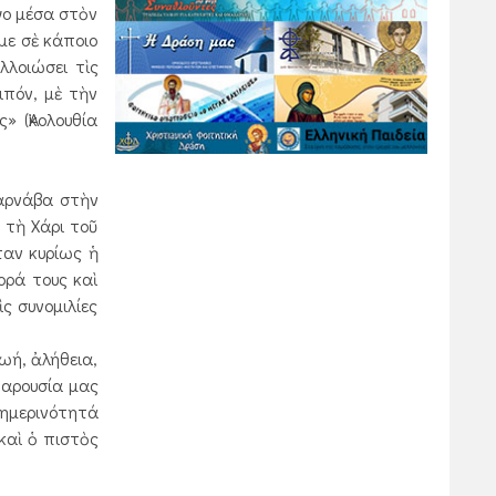
γο μέσα στὸν
με σὲ κάποιο
λλοιώσει τὶς
ιπόν, μὲ τὴν
» (Ἀκολουθία
Βαρνάβα στὴν
ε τὴ Χάρι τοῦ
ταν κυρίως ἡ
ορά τους καὶ
ς συνομιλίες
ωή, ἀλήθεια,
παρουσία μας
θημερινότητά
καὶ ὁ πιστὸς