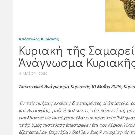
Ἀπόστολος Κυριακῆς
Κυριακή τῆς Σαμαρεί
Ἀνάγνωσμα Κυριακῆς
4 ΜΑΪ́ΟΥ, 2026
Ἀποστολικό Ἀνάγνωσμα Κυριακῆς 10 Μαΐου 2026, Κυριακή
‘Eν ταῖς ἡμέραις ἐκείναις διασπαρέντες οἱ ἀπόστολοι 
καὶ Ἀντιοχείας, μηδενὶ λαλοῦντες τὸν λόγον εἰ μὴ μόν
εἰσελθόντες εἰς Ἀντιόχειαν ἐλάλουν πρὸς τοὺς Ἑλληνιστ
τε ἀριθμὸς πιστεύσας ἐπέστρεψεν ἐπὶ τὸν Κύριον. Ἠκούσ
ἐξαπέστειλαν Βαρνάβαν διελθεῖν ἕως Ἀντιοχείας· ὃς π