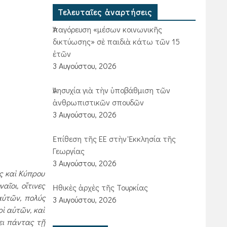
Τελευταῖες ἀναρτήσεις
Ἀπαγόρευση «μέσων κοινωνικῆς
δικτύωσης» σὲ παιδιὰ κάτω τῶν 15
ἐτῶν
3 Αυγούστου, 2026
Ἀνησυχία γιὰ τὴν ὑποβάθμιση τῶν
ἀνθρωπιστικῶν σπουδῶν
3 Αυγούστου, 2026
Ἐπίθεση τῆς ΕΕ στὴν Ἐκκλησία τῆς
Γεωργίας
3 Αυγούστου, 2026
ς καὶ Κύπρου
αῖοι, οἵτινες
Ἠθικὲς ἀρχὲς τῆς Τουρκίας
 αὐτῶν, πολύς
3 Αυγούστου, 2026
ρὶ αὐτῶν, καὶ
ει πάντας τῇ