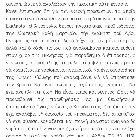
σύνεση, ὥστε νὰ ἀναλάβουν τὴν πρακτικὴ αὐτὴ ἐργασία.
Κάνει ἐντύπωση ὅτι γιὰ τὴν ἐκλογὴ προσ­ώπων, τὰ ὁποῖα
ἐπρόκειτο νὰ ἀναλάβουν μιὰ πρακτικὴ διακονία μέσα στὴν
Ἐκκλησία, οἱ Ἀπόστολοι θέτουν πνευματικὲς προϋποθέσεις:
τὴν ἐξωτερικὴ καλὴ μαρτυρία, τὴν ἐνοίκηση τοῦ Ἁγίου
Πνεύματος καὶ τὴ σύνεση. Αὐτὸ δείχνει ὅτι ὄχι μόνο οἱ ἱερεῖς,
ἀλλὰ καὶ ὁ κάθε πιστὸς ποὺ ἀναλαμβάνει κάποια εὐθύνη
στὸν χῶρο τῆς Ἐκκλησίας, γιὰ παράδειγμα ὁ ἐπίτροπος, ὁ
νεωκόρος, ὁ ἱεροψάλτης, τὸ μέλος τοῦ φιλοπτώχου, πρέπει
νὰ κοσμεῖται μὲ χαρίσματα πνευματικά. Νὰ ἔχει συναίσθηση
τῆς ὑψηλῆς εὐθύνης ποὺ ἀναλαμβάνει γιὰ νὰ ὑπηρετήσει
τὸν Χριστό. Νὰ εἶναι ἀκέραιος, ἀξιόπιστος, ἐνάρετος. Νὰ
ἔχει ἀνεπίληπτη ζωή. Νὰ εἶναι τίμιος καὶ συνετός, ὥστε νὰ
προλαβαίνει τὶς παρεξ­ηγήσεις. Ἂς μὴ θεωρήσουμε,
ἐπισημαίνει ὁ ἅγιος Ἰωάννης ὁ Χρυσόστομος, ὅτι, ἐπειδὴ δὲν
ἔχει ἀναλάβει τὴ διακονία τοῦ κηρύγματος, δὲν ἀπαιτεῖται
νὰ ἔχει σύνεση. Χρειάζεται, καὶ πολλὴ μάλιστα: «Μὴ γὰρ δὴ
νομίσητε, ἐπειδὴ λόγον οὐκ ἐγκεχείρισται, ὅτι οὐ χρείαν ἔχει
σοφίας ὁ τοιοῦτος· χρῄζει γάρ, καὶ πολλῆς» (PG 60, 115).