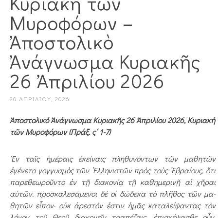
Κυριακή τῶν
Μυροφόρων –
Ἀποστολικὸ
Ἀνάγνωσμα Κυριακῆς
26 Ἀπριλίου 2026
20 ΑΠΡΙΛΊΟΥ, 2026
Ἀποστολικό Ἀνάγνωσμα Κυριακῆς 26 Ἀπριλίου 2026, Κυριακή
τῶν Μυροφόρων (Πράξ. ς΄ 1-7)
‘Eν ταῖς ἡμέραις ἐκείναις πληθυνόντων τῶν μαθη­τῶν
ἐγένετο γογγυσμὸς τῶν ῾Ελληνιστῶν πρὸς τοὺς ῾Ε­βραίους, ὅτι
παρεθεωροῦντο ἐν τῇ διακονίᾳ τῇ καθημερινῇ αἱ χῆραι
αὐτῶν. προσκαλεσάμενοι δὲ οἱ δώδεκα τὸ πλῆθος τῶν μα­
θητῶν εἶπον· οὐκ ἀρεστόν ἐστιν ἡμᾶς καταλείψαντας τὸν
λόγον τοῦ Θεοῦ διακονεῖν τραπέζαις. ἐπισκέψασθε οὖν,