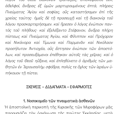
ἀδελφοί, ἄν­δρας ἐξ ὑμῶν μαρτυρουμένους ἑπτά, πλήρεις
Πνεύματος ῾Αγίου καὶ σοφίας, οὓς καταστήσομεν ἐπὶ τῆς
χρείας ταύτης· ἡμεῖς δὲ τῇ προσευχῇ καὶ τῇ διακονίᾳ τοῦ
λόγου προσκαρτερήσομεν. καὶ ἤρε­σεν ὁ λόγος ἐνώπιον παν­­­
τὸς τοῦ πλήθους· καὶ ἐξε­λέ­­ξαν­­­το Στέφανον, ἄνδρα πλή­ρη
πίστεως καὶ Πνεύματος Ἁ­γί­ου, καὶ Φίλιππον καὶ Πρό­χο­­ρον
καὶ Νικάνορα καὶ Τί­μω­να καὶ Παρμενᾶν καὶ Νικό­λαον
προσήλυτον Ἀντιοχέα, οὓς ἔ­στησαν ἐνώπιον τῶν ἀπο­στό­
λων, καὶ προσευξάμενοι ἐπέ­θη­­­καν αὐτοῖς τὰς χεῖρας. καὶ ὁ
λόγος τοῦ Θεοῦ ηὔξανε, καὶ ἐπληθύνετο ὁ ἀριθμὸς τῶν μα­
θητῶν ἐν ῾Ιερουσαλὴμ σφόδρα, πο­λύς τε ὄχλος τῶν ἱερέων ὑ­
πήκουον τῇ πίστει.
ΣΚΕΨΕΙΣ – ΔΙΔΑΓΜΑΤΑ – ΕΦΑΡΜΟΓΕΣ
1. Νοσοκομεῖο τῶν πνευματικὰ ἀσθενῶν
Ἡ ἀποστολικὴ περικοπὴ τῆς Κυριακῆς τῶν Μυροφόρων μᾶς
παρουσιάζει τὴν ὀργάνωση τῆς πρώτης Ἐκκλησίας, μετὰ