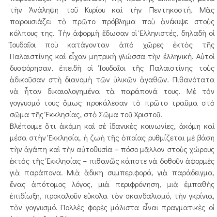
τὴν Ἀνάληψη τοῦ Κυρίου καὶ τὴν Πεντηκοστή. Μᾶς
παρουσιάζει τὸ πρῶτο πρόβλημα ποὺ ἀνέκυψε στοὺς
κόλπους της. Τὴν ἀφορμὴ ἔδωσαν οἱ Ἑλληνιστές, δηλαδὴ οἱ
Ἰουδαῖοι ποὺ κατάγονταν ἀπὸ χῶρες ἐκτὸς τῆς
Παλαιστίνης καὶ εἶχαν μητρικὴ γλώσσα τὴν ἑλληνική. Αὐτοὶ
δυσφόρησαν, ἐπειδὴ οἱ Ἰουδαῖοι τῆς Παλαιστίνης τοὺς
ἀδικοῦσαν στὴ διανομὴ τῶν ὑλικῶν ἀγαθῶν. Πιθανότατα
νὰ ἦταν δικαιολογημένα τὰ παράπονά τους. Μὲ τὸν
γογγυσμό τους ὅμως προκάλεσαν τὸ πρῶτο τραῦμα στὸ
σῶμα τῆς Ἐκκλησίας, στὸ Σῶμα τοῦ Χριστοῦ.
Βλέπουμε ὅτι ἀκόμη καὶ σὲ ἰδανικὲς κοινωνίες, ἀκόμη καὶ
μέσα στὴν Ἐκκλησία, ἡ ζωὴ τῆς ὁποίας ρυθμίζεται μὲ βάση
τὴν ἀγάπη καὶ τὴν αὐτοθυσία – πόσο μᾶλλον στοὺς χώρους
ἐκτὸς τῆς Ἐκκλησίας – πιθανῶς κάποτε νὰ δοθοῦν ἀφορμὲς
γιὰ παράπονα. Μιὰ ἄδικη συμπεριφορά, γιὰ παράδειγμα,
ἕνας ἀπότομος λόγος, μιὰ περιφρόνηση, μιὰ ἐμπαθὴς
ἐπιδίωξη, προκαλοῦν εὔκολα τὸν σκανδαλισμό, τὴν γκρίνια,
τὸν γογγυσμό. Πολλὲς φορὲς μάλιστα εἶναι πραγματικὲς οἱ