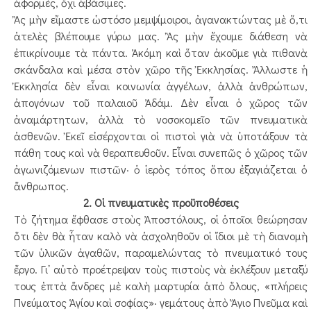
ἀφορμές, ὄχι ἀβάσιμες.
Ἂς μὴν εἴμαστε ὡστόσο μεμψίμοιροι, ἀγανακτώντας μὲ ὅ,τι
ἀτελὲς βλέπουμε γύρω μας. Ἂς μὴν ἔχουμε διάθεση νὰ
ἐπικρίνουμε τὰ πάντα. Ἀκόμη καὶ ὅταν ἀκοῦμε γιὰ πιθανὰ
σκάνδαλα καὶ μέσα στὸν χῶρο τῆς Ἐκκλησίας. Ἄλλωστε ἡ
Ἐκκλησία δὲν εἶναι κοινωνία ἀγγέλων, ἀλλὰ ἀνθρώπων,
ἀπογόνων τοῦ παλαιοῦ Ἀδάμ. Δὲν εἶναι ὁ χῶρος τῶν
ἀναμάρτητων, ἀλλὰ τὸ νοσοκομεῖο τῶν πνευματικὰ
ἀσθενῶν. Ἐκεῖ εἰσέρχονται οἱ πιστοὶ γιὰ νὰ ὑποτάξουν τὰ
πάθη τους καὶ νὰ θεραπευθοῦν. Εἶναι συνεπῶς ὁ χῶρος τῶν
ἀγωνιζόμενων πιστῶν· ὁ ἱερὸς τόπος ὅπου ἐξαγιάζεται ὁ
ἄνθρωπος.
2. Οἱ πνευματικὲς προϋποθέσεις
Τὸ ζήτημα ἔφθασε στοὺς Ἀποστόλους, οἱ ὁποῖοι θεώρησαν
ὅτι δὲν θὰ ἦταν καλὸ νὰ ἀσχοληθοῦν οἱ ἴδιοι μὲ τὴ διανομὴ
τῶν ὑλικῶν ἀγαθῶν, παραμελώντας τὸ πνευματικό τους
ἔργο. Γι᾿ αὐτὸ προέτρεψαν τοὺς πιστοὺς νὰ ἐκλέξουν μεταξύ
τους ἑπτὰ ἄνδρες μὲ καλὴ μαρτυρία ἀπὸ ὅλους, «πλήρεις
Πνεύματος Ἁγίου καὶ σοφίας»· γεμάτους ἀπὸ Ἅγιο Πνεῦμα καὶ