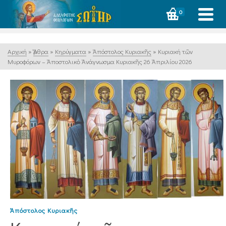
0
Αρχική
»
Ἄρθρα
»
Κηρύγματα
»
Ἀπόστολος Κυριακῆς
»
Κυριακή τῶν
Μυροφόρων – Ἀποστολικὸ Ἀνάγνωσμα Κυριακῆς 26 Ἀπριλίου 2026
Ἀπόστολος Κυριακῆς