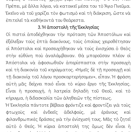
Πρέπει, μὲ ἄλλα λόγια, νὰ κατοικεῖ μέσα του τὸ Ἅγιο Πνεῦμα.
Ἐκεῖνο νὰ τοῦ χαρίζει τὸν φωτισμὸ καὶ τὴ διάκριση, ὥστε νὰ
ἐπιτελεῖ τὰ καθήκοντά του θεάρεστα.
3. Ἡ ἀποστολὴ τῆς Ἐκκλησίας
Οἱ πιστοὶ ἀποδέχθηκαν τὴν πρόταση τῶν Ἀποστόλων καὶ
ἐξέλεξαν τοὺς ἑπτὰ διακόνους, τοὺς ὁποίους χειροθέτησαν
οἱ Ἀπόστολοι καὶ προσευχήθηκαν νὰ τοὺς ἐνισχύσει ὁ Θεὸς
στὴν εὐθύνη ποὺ ἀναλάμβαναν. Θὰ μποροῦσαν πλέον οἱ
Ἀπόστολοι νὰ ἀφοσιωθοῦν ἀπερίσπαστοι στὴν προσευχὴ
καὶ τὴ διακονία τοῦ κηρύγματος. «Ἡμεῖς δὲ τῇ προσευχῇ καὶ
τῇ διακονίᾳ τοῦ λόγου προσκαρτερήσομεν», εἶπαν. Ἡ φράση
αὐτὴ μᾶς δείχνει ποιό εἶναι τὸ κύριο ἔργο τῆς Ἐκκλησίας.
Εἶναι ἡ προσευχή, ἡ λατρεία δηλαδὴ τοῦ Θεοῦ, καὶ τὸ
κήρυγμα, ἡ διδασκαλία τῶν ἀληθειῶν τῆς πίστεως.
Ἡ Ἐκκλησία πάντοτε βέβαια φρόντιζε καὶ φροντίζει γιὰ τοὺς
φτωχοὺς καὶ ἐνδεεῖς ἀδελφούς, μὲ ἐράνους καὶ
φιλανθρωπικὲς δράσεις γιὰ τὴν ἐνίσχυσή τους. Μᾶς τὸ ζητεῖ
αὐτὸ ὁ Θεός. Ἡ κύρια ἀποστολή της ὅμως δὲν εἶναι ἡ