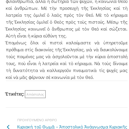
φιλανθρωπία, ἀλλὰ ἡ σωτηρία τῶν ψυχῶν, ἡ κοινωνία Θεοῦ
καὶ ἀνθρώπων. Μὲ τὴν προσευχὴ τῆς Ἐκκλησίας καὶ τὴ
λατρεία της ὁμιλεῖ ὁ λαὸς πρὸς τὸν Θεό. Μὲ τὸ κήρυγμα
τῆς Ἐκκλησίας ὁμιλεῖ ὁ Θεὸς πρὸς τοὺς πιστούς. Μέσῳ τῆς
Ἐκκλησίας κοινωνεῖ ὁ ἄνθρωπος μὲ τὸν Θεὸ καὶ σώζεται.
Αὐτὴ εἶναι ἡ κύρια εὐθύνη της.
Ἑπομένως ὅλοι οἱ πιστοὶ καλούμαστε νὰ ὑπηρετοῦμε
πρόθυμα στὶς διακο­νίες τῆς Ἐκκλησίας, γιὰ νὰ διευκολύνουμε
τοὺς ποιμένες μας νὰ ἀσχολοῦνται μὲ τὴν κύρια ἀποστολή
τους, ποὺ εἶναι ἡ λατρεία καὶ τὸ κήρυγμα. Νὰ τοὺς δίνουμε
τὴ δυνα­τότητα νὰ καλλιεργοῦν πνευματικὰ τὶς ψυχές μας
καὶ νὰ μᾶς φέρνουν σὲ κοινωνία μὲ τὸν Θεό.
Ἐτικέτες:
Απόστολος
ΠΡΟΗΓΟΥΜΕΝΟ ΑΡΘΡΟ
Κυριακή τοῦ Θωμᾶ – Ἀποστολικὸ Ἀνάγνωσμα Κυριακῆς