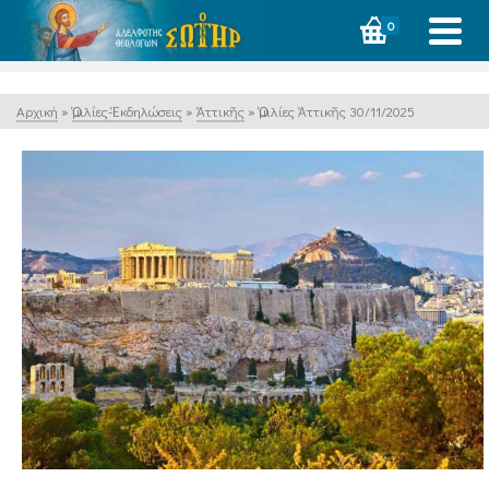
0
Αρχική
»
Ὁμιλίες-Ἐκδηλώσεις
»
Ἀττικῆς
»
Ὁμιλίες Ἀττικῆς 30/11/2025