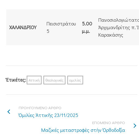
Πανοσιολογιώτατ
Πεισιστράτου
5.00
ΧΑΛΑΝΔΡΙΟΥ
Ἀρχιμανδρίτης π. 
5
μ.μ.
Καρακάσης
Ἐτικέτες:
Αττική
θεολογικές
ομιλίες
ΠΡΟΗΓΟΥΜΕΝΟ ΑΡΘΡΟ
Ὁμιλίες Ἀττικῆς 23/11/2025
ΕΠΟΜΕΝΟ ΑΡΘΡΟ
Μαζικές μεταστροφὲς στὴν Ὀρθοδοξία