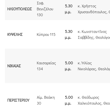
Σοφ.
5.30
κ. Χρῆστος
ΗΛΙΟΥΠΟΛΕΩΣ
Βενιζέλου
μ.μ.
Χρυσανθόπουλος, 
130
5.30
κ. Κωνσταντῖνος
ΚΥΨΕΛΗΣ
Κύπρου 115
μ.μ.
Σαββίδης, Θεολόγο
Καισαρείας
5.00
κ. Ἠλίας
ΝΙΚΑΙΑΣ
134
μ.μ.
Νικολάρας, Θεολό
Αἰμ. Βεάκη
5.00
κ. Θεόδωρος
ΠΕΡΙΣΤΕΡΙΟΥ
30
μ.μ.
Χαλκιόπουλος, Θεο