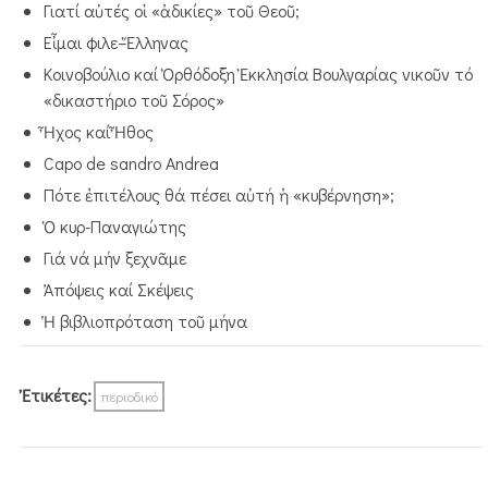
Γιατί αὐτές οἱ «ἀδικίες» τοῦ Θεοῦ;
Εἶμαι φιλε–Ἕλληνας
Κοινοβούλιο καί Ὀρθόδοξη Ἐκκλησία Βουλγαρίας νικοῦν τό
«δικαστήριο τοῦ Σόρος»
Ἦχος καί Ἦθος
Capo de sandro Andrea
Πότε ἐπιτέλους θά πέσει αὐτή ἡ «κυβέρνηση»;
Ὁ κυρ-Παναγιώτης
Γιά νά μήν ξεχνᾶμε
Ἀπόψεις καί Σκέψεις
Ἡ βιβλιοπρόταση τοῦ μήνα
Ἐτικέτες:
περιοδικό