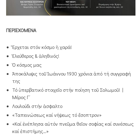
ΠΕΡΙΕΧΟΜΕΝΑ
Ἔρχεται στόν κόσμο ἡ χαρά!
Ἐλεύθερος & ἀληθινός!
Ὁ κόσμος μας
Ἀποκάλυψις τοῦ Ἰωάννου 1930 χρόνια ἀπό τή συγγραφή
της
Τό ὑπερβατικό στοιχεῖο στήν ποίηση τοῦ Σολωμοῦ! |
Μέρος Γ΄
Λουλούδι στήν ἀσφαλτο
«Ταπεινώσεως καί νήψεως τό ἔσοπτρον»
«Καί ἐνέπλησα αὐτόν πνεῦμα θεῖον σοφίας καί συνέσεως
καί ἐπιστήμης…»