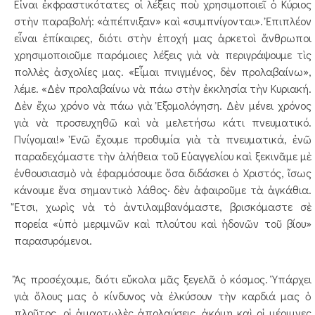
Εἶναι ἐκφραστικότατες οἱ λέξεις ποὺ χρησιμοποιεῖ ὁ Κύριος
στὴν παραβολή: «ἀπέπνιξαν» καὶ «συμπνίγονται». Ἐπιπλέον
εἶναι ἐπίκαιρες, διότι στὴν ἐποχή μας ἀρκετοὶ ἄνθρωποι
χρησιμοποιοῦμε παρόμοιες λέξεις γιὰ νὰ περιγράψουμε τὶς
πολλὲς ἀσχολίες μας. «Εἶμαι πνι­γμένος, δὲν προλαβαίνω»,
λέμε. «Δὲν προλαβαίνω νὰ πάω στὴν ἐκκλησία τὴν Κυριακή.
Δὲν ἔχω χρόνο νὰ πάω γιὰ Ἐξομολόγηση. Δὲν μένει χρόνος
γιὰ νὰ προσ­ευχηθῶ καὶ νὰ μελετήσω κάτι πνευματικό.
Πνίγομαι!» Ἐνῶ ἔχουμε προθυμία γιὰ τὰ πνευματικά, ἐνῶ
παραδεχόμαστε τὴν ἀλήθεια τοῦ Εὐαγγελίου καὶ ξεκινᾶμε μὲ
ἐνθουσιασμὸ νὰ ἐφαρμόσουμε ὅσα διδάσκει ὁ Χριστός, ἴσως
κάνουμε ἕνα σημαντικὸ λάθος· δὲν ἀφαιροῦμε τὰ ἀγκάθια.
Ἔτσι, χωρὶς νὰ τὸ ἀντιλαμβανόμαστε, βρισκόμαστε σὲ
πορεία «ὑπὸ μεριμνῶν καὶ πλούτου καὶ ἡδονῶν τοῦ βίου»
παρασυρόμενοι.
Ἂς προσέχουμε, διότι εὔκολα μᾶς ξεγελᾶ ὁ κόσμος. Ὑπάρχει
γιὰ ὅλους μας ὁ κίνδυνος νὰ ἑλκύσουν τὴν καρδιά μας ὁ
πλοῦτος, οἱ ἁμαρτωλὲς ἀπολαύσεις, ἀκόμη καὶ οἱ μέριμνες