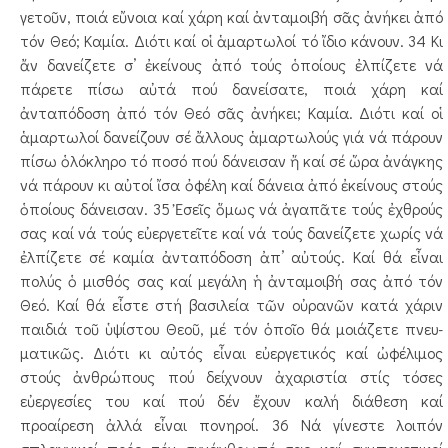
γε­τοῦν, ποιά εὔνοια καί χάρη καί ἀνταμοιβή σᾶς ἀνήκει ἀπό
τόν Θεό; Καμία. Διότι καί οἱ ἁμαρτωλοί τό ἴδιο κάνουν. 34 Κι
ἄν δανείζετε σ’ ἐκείνους ἀπό τούς ὁποίους ἐλπίζετε νά
πάρετε πίσω αὐτά πού δανείσατε, ποιά χάρη καί
ἀνταπόδοση ἀπό τόν Θεό σᾶς ἀνήκει; Καμία. Διότι καί οἱ
ἁμαρτωλοί δανείζουν σέ ἄλλους ἁμαρτωλούς γιά νά πάρουν
πίσω ὁλόκληρο τό ποσό πού δάνεισαν ἤ καί σέ ὥρα ἀνάγκης
νά πάρουν κι αὐτοί ἴσα ὀφέλη καί δάνεια ἀπό ἐκείνους στούς
ὁποίους δάνεισαν. 35 Ἐσεῖς ὅμως νά ἀγαπᾶτε τούς ἐχθρούς
σας καί νά τούς εὐεργετεῖτε καί νά τούς δανείζετε χωρίς νά
ἐλπίζετε σέ καμία ἀνταπόδοση ἀπ’ αὐτούς. Καί θά εἶναι
πολύς ὁ μισθός σας καί μεγάλη ἡ ἀνταμοιβή σας ἀπό τόν
Θεό. Καί θά εἶστε στή βασιλεία τῶν οὐρανῶν κατά χάριν
παι­διά τοῦ ὑψίστου Θεοῦ, μέ τόν ὁποῖο θά μοιάζε­τε πνευ­­­­
ματικῶς. Διότι κι αὐτός εἶναι εὐεργετικός καί ὠφέ­λι­­μος
στούς ἀνθρώπους πού δείχνουν ἀχαριστία στίς τό­σες
εὐεργεσίες του καί πού δέν ἔχουν καλή διάθεση καί
προαίρεση ἀλλά εἶναι πονηροί. 36 Νά γίνεστε λοιπόν