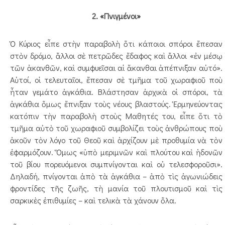
2. «Πνιγμένοι»
Ὁ Κύριος εἶπε στὴν παραβολὴ ὅτι κάποιοι σπόροι ἔπεσαν
στὸν δρόμο, ἄλλοι σὲ πετρῶδες ἔδαφος καὶ ἄλλοι «ἐν μέσῳ
τῶν ἀκανθῶν, καὶ συμφυεῖσαι αἱ ἄκανθαι ἀπέπνιξαν αὐτό».
Αὐτοί, οἱ τελευταῖοι, ἔπεσαν σὲ τμῆμα τοῦ χωραφιοῦ ποὺ
ἦταν γεμάτο ἀγκάθια. Βλάστησαν ἀρχικὰ οἱ σπόροι, τὰ
ἀγκάθια ὅμως ἔπνιξαν τοὺς νέους βλαστούς. Ἑρμηνεύοντας
κατόπιν τὴν παραβολὴ στοὺς Μαθητές του, εἶπε ὅτι τὸ
τμῆμα αὐτὸ τοῦ χωραφιοῦ συμβολίζει τοὺς ἀνθρώπους ποὺ
ἀκοῦν τὸν λόγο τοῦ Θεοῦ καὶ ἀρχίζουν μὲ προθυμία νὰ τὸν
ἐφαρμόζουν. Ὅμως «ὑπὸ μεριμνῶν καὶ πλούτου καὶ ἡδονῶν
τοῦ βίου πορευόμενοι συμπνίγονται καὶ οὐ τελεσ­φοροῦσι».
Δηλαδή, πνίγονται ἀπὸ τὰ ἀγκάθια – ἀπὸ τὶς ἀγωνιώδεις
φροντίδες τῆς ζωῆς, τὴ μανία τοῦ πλουτισμοῦ καὶ τὶς
σαρκικὲς ἐπιθυμίες – καὶ τελικὰ τὰ χάνουν ὅλα.