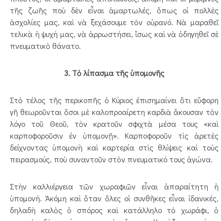
τῆς ζωῆς ποὺ δὲν εἶναι ἁμαρτωλές, ὅπως οἱ πολλὲς
ἀσχολίες μας, καὶ νὰ ξεχάσουμε τὸν οὐρανό. Νὰ μαραθεῖ
τελικὰ ἡ ψυχή μας, νὰ ἀρρωστήσει, ἴσως καὶ νὰ ὁδηγηθεῖ σὲ
πνευματικὸ θάνατο.
3. Τὸ λίπασμα τῆς ὑπομονῆς
Στὸ τέλος τῆς περικοπῆς ὁ Κύριος ἐπισημαίνει ὅτι εὔφορη
γῆ θεωροῦνται ὅσοι μὲ καλοπροαίρετη καρδιὰ ἄκουσαν τὸν
λόγο τοῦ Θεοῦ, τὸν κρατοῦν σφιχτὰ μέσα τους «καὶ
καρποφοροῦσιν ἐν ὑ­πομονῇ». Καρποφοροῦν τὶς ἀρετὲς
δείχνοντας ὑπομονὴ καὶ καρτερία στὶς θλίψεις καὶ τοὺς
πειρασμούς, ποὺ συν­αντοῦν στὸν πνευματικό τους ἀγώνα.
Στὴν καλλιέργεια τῶν χωραφιῶν εἶναι ἀπαραίτητη ἡ
ὑπομονή. Ἀκόμη καὶ ὅταν ὅλες οἱ συνθῆκες εἶναι ἰδανικές,
δηλαδὴ καλὸς ὁ σπόρος καὶ κατάλληλο τὸ χωράφι, ὁ