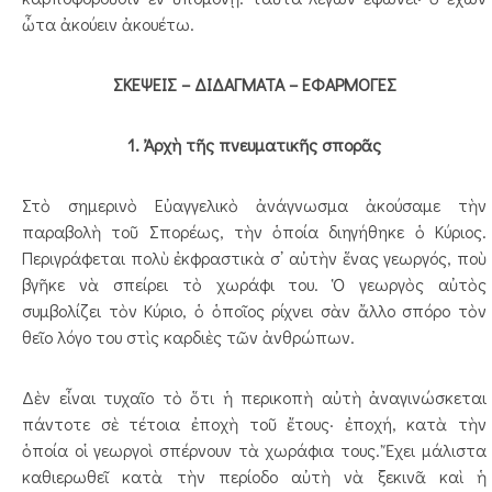
ὦτα ἀκούειν ἀκουέτω.
ΣΚΕΨΕΙΣ – ΔΙΔΑΓΜΑΤΑ – ΕΦΑΡΜΟΓΕΣ
1. Ἀρχὴ τῆς πνευματικῆς σπορᾶς
Στὸ σημερινὸ Εὐαγγελι­κὸ ἀνάγνωσμα ἀκούσαμε τὴν
παραβολὴ τοῦ Σπορέως, τὴν ὁποία διηγήθηκε ὁ Κύριος.
Περιγράφεται πολὺ ἐκφραστικὰ σ᾿ αὐτὴν ἕνας γεωργός, ποὺ
βγῆκε νὰ σπείρει τὸ χωράφι του. Ὁ γεωργὸς αὐτὸς
συμβολίζει τὸν Κύριο, ὁ ὁποῖος ρίχνει σὰν ἄλλο σπόρο τὸν
θεῖο λόγο του στὶς καρδιὲς τῶν ἀνθρώπων.
Δὲν εἶναι τυχαῖο τὸ ὅτι ἡ περικοπὴ αὐτὴ ἀναγινώσκεται
πάν­τοτε σὲ τέτοια ἐποχὴ τοῦ ἔτους· ἐποχή, κατὰ τὴν
ὁποία οἱ γεωργοὶ σπέρνουν τὰ χωράφια τους. Ἔχει μάλιστα
καθιερωθεῖ κατὰ τὴν περίοδο αὐτὴ νὰ ξεκινᾶ καὶ ἡ