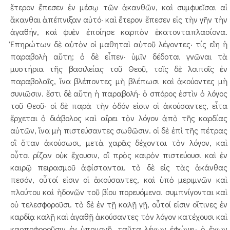
ἕτερον ἔπεσεν ἐν μέσῳ τῶν ἀκανθῶν, καὶ συμφυεῖσαι αἱ
ἄκανθαι ἀπέπνιξαν αὐτό· καὶ ἕτερον ἔπεσεν εἰς τὴν γῆν τὴν
ἀγαθήν, καὶ φυὲν ἐποίησε καρπὸν ἑκατονταπλασίονα.
Ἐπηρώτων δὲ αὐτὸν οἱ μαθηταὶ αὐτοῦ λέγοντες· τίς εἴη ἡ
παραβολὴ αὕτη; ὁ δὲ εἶπεν· ὑμῖν δέδοται γνῶναι τὰ
μυστήρια τῆς βασιλείας τοῦ Θεοῦ, τοῖς δὲ λοιποῖς ἐν
παραβολαῖς, ἵνα βλέπον­τες μὴ βλέπωσι καὶ ἀ­κού­οντες μὴ
συνιῶσιν. ἔστι δὲ αὕτη ἡ παραβολή· ὁ σπό­ρος ἐστὶν ὁ λόγος
τοῦ Θεοῦ· οἱ δὲ παρὰ τὴν ὁδόν εἰσιν οἱ ἀκούσαν­τες, εἶτα
ἔρχεται ὁ διάβολος καὶ αἴρει τὸν λόγον ἀπὸ τῆς καρδίας
αὐτῶν, ἵνα μὴ πιστεύσαντες σωθῶσιν. οἱ δὲ ἐπὶ τῆς πέτρας
οἳ ὅταν ἀκούσωσι, μετὰ χαρᾶς δέχονται τὸν λόγον, καὶ
οὗτοι ρίζαν οὐκ ἔχουσιν, οἳ πρὸς καιρὸν πιστεύουσι καὶ ἐν
καιρῷ πειρασμοῦ ἀφίστανται. τὸ δὲ εἰς τὰς ἀκάνθας
πεσόν, οὗτοί εἰσιν οἱ ἀ­κούσαντες, καὶ ὑπὸ μεριμνῶν καὶ
πλού­του καὶ ἡδονῶν τοῦ βίου πορευόμενοι συμπνίγονται καὶ
οὐ τελεσφοροῦσι. τὸ δὲ ἐν τῇ καλῇ γῇ, οὗτοί εἰσιν οἵτινες ἐν
καρδίᾳ καλῇ καὶ ἀγαθῇ ἀκούσαντες τὸν λόγον κα­τέχουσι καὶ
καρποφοροῦσιν ἐν ὑπομονῇ. ταῦτα λέ­γων ἐφώνει· ὁ ἔ­χων