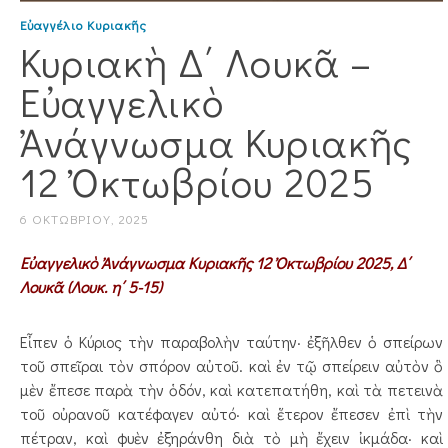
Εὐαγγέλιο Κυριακῆς
Κυριακὴ Δ΄ Λουκᾶ –
Εὐαγγελικὸ
Ἀνάγνωσμα Κυριακῆς
12 Ὀκτωβρίου 2025
6 ΟΚΤΩΒΡΊΟΥ, 2025
Εὐαγγελικὸ Ἀνάγνωσμα Κυριακῆς 12 Ὀκτωβρίου 2025, Δ΄
Λουκᾶ (Λουκ. η΄ 5-15)
Εἶπεν ὁ Κύριος τὴν παραβολὴν ταύτην· ἐξῆλθεν ὁ σπείρων
τοῦ σπεῖραι τὸν σπόρον αὐτοῦ. καὶ ἐν τῷ σπείρειν αὐτὸν ὃ
μὲν ἔπεσε παρὰ τὴν ὁδόν, καὶ κατεπατήθη, καὶ τὰ πετεινὰ
τοῦ οὐρανοῦ κατέφαγεν αὐτό· καὶ ἕτερον ἔπεσεν ἐπὶ τὴν
πέτραν, καὶ φυὲν ἐξηράνθη διὰ τὸ μὴ ἔχειν ἰκμάδα· καὶ