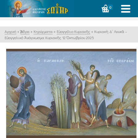
0
Αρχική
»
Ἄρθρα
»
Κηρύγματα
»
Εὐαγγέλιο Κυριακῆς
»
Κυριακὴ Δ΄ Λουκᾶ –
Εὐαγγελικὸ Ἀνάγνωσμα Κυριακῆς 12 Ὀκτωβρίου 2025