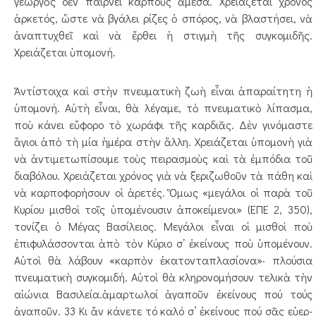
γεωργὸς δὲν παίρνει καρποὺς ἄμεσα. Χρειάζεται χρόνος
ἀρκετός, ὥστε νὰ βγάλει ρίζες ὁ σπόρος, νὰ βλαστήσει, νὰ
ἀναπτυχθεῖ καὶ νὰ ἔρθει ἡ στιγμὴ τῆς συγ­κομιδῆς.
Χρειάζεται ὑπομονή.
Ἀντίστοιχα καὶ στὴν πνευματικὴ ζωὴ εἶναι ἀπαραίτητη ἡ
ὑπομονή. Αὐτὴ εἶναι, θὰ λέγαμε, τὸ πνευματικὸ λίπασμα,
ποὺ κάνει εὔφορο τὸ χωράφι τῆς καρδιᾶς. Δὲν γινόμαστε
ἅγιοι ἀπὸ τὴ μία ἡμέρα στὴν ἄλλη. Χρειάζεται ὑπομονὴ γιὰ
νὰ ἀντιμετωπίσουμε τοὺς πειρασμοὺς καὶ τὰ ἐμπόδια τοῦ
διαβόλου. Χρειάζεται χρόνος γιὰ νὰ ξεριζωθοῦν τὰ πάθη καὶ
νὰ καρποφορήσουν οἱ ἀρετές. Ὅμως «μεγάλοι οἱ παρὰ τοῦ
Κυρίου μισθοὶ τοῖς ὑπομένουσιν ἀποκείμενοι» (ΕΠΕ 2, 350),
τονίζει ὁ Μέγας Βασίλειος. Μεγάλοι εἶναι οἱ μισθοὶ ποὺ
ἐπιφυλάσσονται ἀπὸ τὸν Κύριο σ᾿ ἐκείνους ποὺ ὑπομένουν.
Αὐτοὶ θὰ λάβουν «καρπὸν ἑκατον­ταπλασίονα»· πλούσια
πνευματικὴ συγ­κομιδή. Αὐτοὶ θὰ κληρονομήσουν τελικὰ τὴν
αἰώνια Βασιλεία.ἁμαρτωλοί ἀγαποῦν ἐκείνους πού τούς
ἀγαποῦν. 33 Κι ἄν κάνετε τό καλό σ’ ἐκείνους πού σᾶς εὐ­ερ­