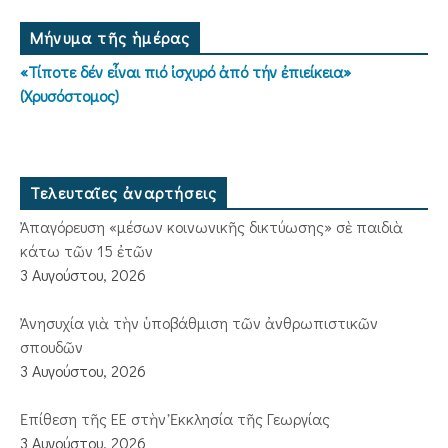
Μήνυμα τῆς ἡμέρας
«Τίποτε δέν εἶναι πιό ἰσχυρό ἀπό τήν ἐπιείκεια»
(Χρυσόστομος)
Τελευταῖες ἀναρτήσεις
Ἀπαγόρευση «μέσων κοινωνικῆς δικτύωσης» σὲ παιδιὰ
κάτω τῶν 15 ἐτῶν
3 Αυγούστου, 2026
Ἀνησυχία γιὰ τὴν ὑποβάθμιση τῶν ἀνθρωπιστικῶν
σπουδῶν
3 Αυγούστου, 2026
Ἐπίθεση τῆς ΕΕ στὴν Ἐκκλησία τῆς Γεωργίας
3 Αυγούστου, 2026