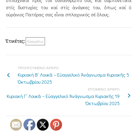
σπλαχνικοί πρός τόν συνάνθρωπό σας καί συμπονετικοί
στίς δυστυχίες του καί στίς ἀνάγκες του, ὅπως καί ὁ
οὐράνιος Πατέρας σας εἶναι σπλαχνικός σέ ὅλους.
Ἐτικέτες:
Εὐαγγέλιο
ΠΡΟΗΓΟΥΜΕΝΟ ΑΡΘΡΟ
Κυριακὴ Β΄ Λουκᾶ – Εὐαγγελικὸ Ἀνάγνωσμα Κυριακῆς 5
Ὀκτωβρίου 2025
ΕΠΟΜΕΝΟ ΑΡΘΡΟ
Κυριακὴ Γ΄ Λουκᾶ – Εὐαγγελικὸ Ἀνάγνωσμα Κυριακῆς 19
Ὀκτωβρίου 2025