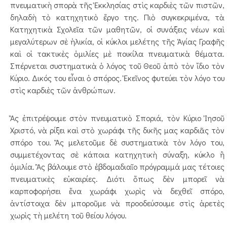
πνευματικὴ σπορὰ τῆς Ἐκκλησίας στὶς καρδιὲς τῶν πιστῶν,
δηλαδὴ τὸ κατηχητικὸ ἔργο της. Πιὸ συγκεκριμένα, τὰ
Κατηχητικὰ Σχολεῖα τῶν μαθητῶν, οἱ συνάξεις νέων καὶ
μεγαλύτερων σὲ ἡλικία, οἱ κύκλοι μελέτης τῆς Ἁγίας Γραφῆς
καὶ οἱ τακτικὲς ὁμιλίες μὲ ποικίλα πνευματικὰ θέματα.
Σπέρνεται συστηματικὰ ὁ λόγος τοῦ Θεοῦ ἀπὸ τὸν ἴδιο τὸν
Κύριο. Δικός του εἶναι ὁ σπόρος. Ἐκεῖνος φυτεύει τὸν λόγο του
στὶς καρδιὲς τῶν ἀνθρώπων.
Ἂς ἐπιτρέψουμε στὸν πνευματικὸ Σποριά, τὸν Κύριο Ἰησοῦ
Χριστό, νὰ ρίξει καὶ στὸ χωράφι τῆς δικῆς μας καρδιᾶς τὸν
σπόρο του. Ἄς μελετοῦμε δὲ συστηματικὰ τὸν λόγο του,
συμμετέχον­τας σὲ κάποια κατηχητικὴ σύναξη, κύκλο ἢ
ὁμιλία. Ἂς βάλουμε στὸ ἑβδομαδιαῖο πρόγραμμά μας τέτοιες
πνευματικὲς εὐκαιρίες. Διότι ὅπως δὲν μπορεῖ νὰ
καρποφορήσει ἕνα χωράφι χωρὶς νὰ δεχθεῖ σπόρο,
ἀντίστοιχα δὲν μποροῦμε νὰ προοδεύσουμε στὶς ἀρετὲς
χωρὶς τὴ μελέτη τοῦ θείου λόγου.