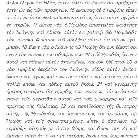
ἄλλοι ἔλεγον ὅτι Ἠλίας ἐστίν· ἄλλοι δὲ ἔλεγον ὅτι προφήτης
ἐστὶν ὡς εἷς τῶν προφητῶν. 16 ἀκούσας δὲ ὁ Ἡρῴδης εἶπεν
ὅτι ὃν ἐγὼ ἀπεκεφάλισα Ἰωάννην, οὗτός ἐστιν· αὐτὸς ἠγέρθη
ἐκ νεκρῶν. 17 αὐτὸς γὰρ ὁ Ἡρῴδης ἀ­­­ποστείλας ἐκράτησε
τὸν Ἰωάννην καὶ ἔδησεν αὐτὸν ἐν φυλακῇ διὰ Ἡρῳδιάδα
τὴν γυναῖκα Φιλίππου τοῦ ἀδελ­φοῦ αὐτοῦ, ὅτι αὐτὴν ἐγά­
μησεν. 18 ἔλεγε γὰρ ὁ Ἰωάννης τῷ Ἡρῴδῃ ὅτι οὐκ ἔξεστί σοι
ἔχειν τὴν γυναῖκα τοῦ ἀδελ­φοῦ σου. 19 ἡ δὲ Ἡρῳδιὰς ἐνεῖχεν
αὐτῷ καὶ ἤθελεν αὐτὸν ἀποκτεῖναι, καὶ οὐκ ἠδύνατο· 20 ὁ
γὰρ Ἡρῴδης ἐφοβεῖτο τὸν Ἰωάννην, εἰδὼς αὐτὸν ἄνδρα
δίκαιον καὶ ἅγιον, καὶ συνετήρει αὐτόν, καὶ ἀκού­σας αὐτοῦ
πολλὰ ἐποίει καὶ ἡδέως αὐτοῦ ἤκουε. 21 καὶ γενομένης
ἡμέρας εὐκαίρου, ὅτε Ἡρῴδης τοῖς γενεσίοις αὐτοῦ δεῖπνον
ἐποίει τοῖς μεγιστᾶσιν αὐτοῦ καὶ τοῖς χιλιάρχοις καὶ τοῖς
πρώτοις τῆς Γαλιλαίας, 22 καὶ εἰσελθούσης τῆς θυγατρὸς
αὐτῆς τῆς Ἡρῳδιάδος καὶ ὀρχησαμένης καὶ ἀ­­­­ρεσάσης τῷ
Ἡρῴδη καὶ τοῖς συνανακειμένοις, εἶπεν ὁ βασιλεὺς τῷ
κορασίῳ· αἴτη­σόν με ὃ ἐὰν θέλῃς, καὶ δώσω σοι. 23 καὶ
ὤμοσεν αὐτῇ ὅτι ὃ ἐάν με αἰτήσῃς δώσω σοι, ἕως ἡμίσους