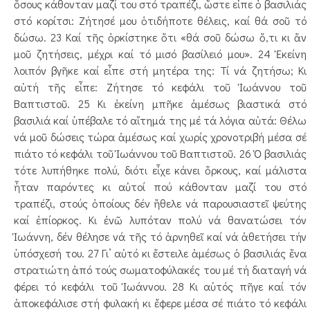
ὅσους κά­θονταν μαζί του στό τραπέζι, ὥστε εἶπε ὁ βασιλιάς
στό κο­­ρίτσι: Ζήτησέ μου ὁτιδήποτε θέλεις, καί θά σοῦ τό
δώ­σω. 23 Καί τῆς ὁρκίστηκε ὅτι «θά σοῦ δώσω ὅ,τι κι ἄν
μοῦ ζητήσεις, μέχρι καί τό μισό βασίλειό μου». 24 Ἐκείνη
λοιπόν βγῆκε καί εἶπε στή μητέρα της: Τί νά ζητήσω; Κι
αὐτή τῆς εἶπε: Ζήτησε τό κεφάλι τοῦ Ἰωάννου τοῦ
Βαπτιστοῦ. 25 Κι ἐκείνη μπῆκε ἀμέσως βιαστικά στό
βασιλιά καί ὑπέβαλε τό αἴτημά της μέ τά λόγια αὐτά: Θέλω
νά μοῦ δώσεις τώρα ἀμέσως καί χωρίς χρονοτριβή μέσα σέ
πιάτο τό κεφάλι τοῦ Ἰωάννου τοῦ Βαπτιστοῦ. 26 Ὁ βασιλιάς
τότε λυπήθηκε πολύ, διότι εἶχε κάνει ὅρ­κους, καί μάλιστα
ἦταν παρόντες κι αὐτοί πού κάθο­ν­ταν μαζί του στό
τραπέζι, στούς ὁποίους δέν ἤθελε νά παρουσιαστεῖ ψεύτης
καί ἐπίορκος. Κι ἐνῶ λυ­πό­ταν πολύ νά θανατώσει τόν
Ἰωάννη, δέν θέλη­σε νά τῆς τό ἀρνηθεῖ καί νά ἀθετήσει τήν
ὑπόσχεσή του. 27 Γι’ αὐτό κι ἔστειλε ἀμέσως ὁ βασιλιάς ἕνα
στρατιώτη ἀπό τούς σωματοφύλακές του μέ τή διαταγή νά
φέρει τό κεφάλι τοῦ Ἰωάννου. 28 Κι αὐτός πῆγε καί τόν
ἀποκεφάλισε στή φυλακή κι ἔφερε μέσα σέ πιάτο τό κεφάλι