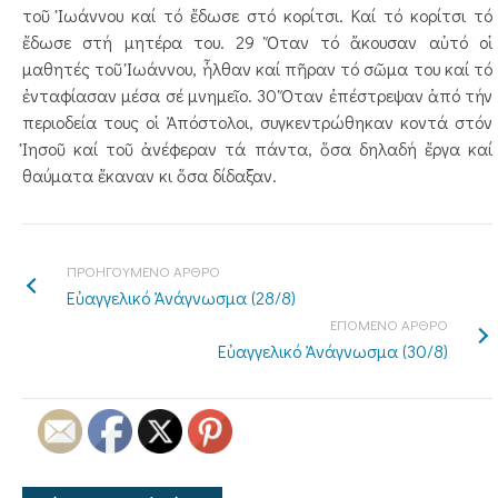
τοῦ Ἰωάννου καί τό ἔδωσε στό κορίτσι. Καί τό κορίτσι τό
ἔδωσε στή μη­­τέρα του. 29 Ὅταν τό ἄκουσαν αὐτό οἱ
μαθητές τοῦ Ἰωάννου, ἦλθαν καί πῆραν τό σῶμα του καί τό
ἐνταφίασαν μέσα σέ μνημεῖο. 30 Ὅταν ἐπέστρεψαν ἀπό τήν
περιοδεία τους οἱ Ἀπόστολοι, συγκεντρώθηκαν κοντά στόν
Ἰησοῦ καί τοῦ ἀνέ­φε­ραν τά πάντα, ὅσα δηλαδή ἔργα καί
θαύματα ἔκαναν κι ὅσα δίδαξαν.
ΠΡΟΗΓΟΥΜΕΝΟ ΑΡΘΡΟ
Εὐαγγελικό Ἀνάγνωσμα (28/8)
ΕΠΟΜΕΝΟ ΑΡΘΡΟ
Εὐαγγελικό Ἀνάγνωσμα (30/8)