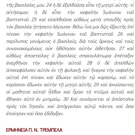
τῆς βασιλείας μου. 24 ἡ δὲ ἐξελθοῦσα εἶπε τῇ μητρὶ αὐτῆς· τί
αἰτήσομαι; ἡ δὲ εἶπε· τὴν κεφαλὴν Ἰωάννου τοῦ
βαπτιστοῦ. 25 καὶ εἰσελθοῦσα εὐθέως μετὰ σπουδῆς πρὸς
τὸν βασιλέα ᾐτήσατο λέγουσα· θέλω ἵνα μοι δῷς ἐξαυτῆς ἐπὶ
πίνακι τὴν κεφαλὴν Ἰωάννου τοῦ βαπτιστοῦ. 26 καὶ
περίλυπος γενόμενος ὁ βασιλεύς, διὰ τοὺς ὅρκους καὶ τοὺς
συνανακειμένους οὐκ ἠθέλησεν αὐτὴν ἀθετῆσαι. 27 καὶ
εὐθέως ἀποστείλας ὁ βασιλεὺς σπεκουλάτωρα­ ἐπέταξεν
ἐνεχθῆναι τὴν κε­φαλὴν αὐτοῦ. 28 ὁ δὲ ἀπελθὼν
ἀπεκεφάλισεν αὐτὸν ἐν τῇ φυλακῇ, καὶ ἤνεγκε τὴν κεφαλὴν
αὐτοῦ ἐπὶ πίνακι καὶ ἔδωκεν αὐτὴν τῷ κορασίῳ, καὶ τὸ
κοράσιον ἔδωκεν αὐτὴν τῇ μητρὶ αὐτῆς. 29 καὶ ἀκούσαντες
οἱ μαθηταὶ αὐτοῦ ἦλθον καὶ ἦραν τὸ πτῶμα αὐτοῦ, καὶ
ἔθηκαν αὐτὸ ἐν μνημείῳ. 30 Καὶ συνάγονται οἱ ἀπόστολοι
πρὸς τὸν Ἰησοῦν, καὶ ἀπήγγειλαν αὐτῷ πάν­τα, καὶ ὅσα
ἐποίησαν καὶ ὅ­­­σα ἐδίδαξαν.
ΕΡΜΗΝΕΙΑ Π. Ν. ΤΡΕΜΠΕΛΑ