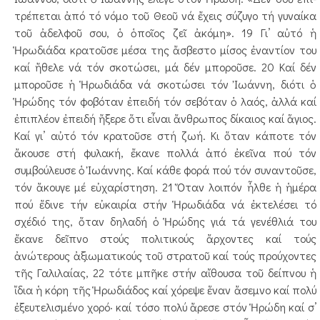
τρέ­πε­ται ἀπό τό νόμο τοῦ Θεοῦ νά ἔχεις σύζυγο τή γυναίκα
τοῦ ἀδελφοῦ σου, ὁ ὁποῖος ζεῖ ἀκόμη». 19 Γι’ αὐτό ἡ
Ἡρωδιάδα κρατοῦσε μέσα της ἄσβεστο μίσος ἐναντίον του
καί ἤθελε νά τόν σκοτώσει, μά δέν μποροῦ­σε. 20 Καί δέν
μποροῦσε ἡ Ἡρωδιάδα νά σκοτώσει τόν Ἰω­άν­νη, διότι ὁ
Ἡρώδης τόν φοβόταν ἐπειδή τόν σεβόταν ὁ λαός, ἀλλά καί
ἐπιπλέον ἐπειδή ἤξερε ὅτι εἶναι ἄνθρωπος δίκαιος καί ἅγιος.
Καί γι’ αὐτό τόν κρατοῦσε στή ζωή. Κι ὅταν κάποτε τόν
ἄκουσε στή φυλακή, ἔκα­νε πολλά ἀπό ἐκεῖνα πού τόν
συμβούλευσε ὁ Ἰωάννης. Καί κάθε φορά πού τόν συναντοῦσε,
τόν ἄκου­γε μέ εὐχαρίστηση. 21 Ὅταν λοιπόν ἦλθε ἡ ἡμέρα
πού ἔδινε τήν εὐκαιρία στήν Ἡρωδιάδα νά ἐκτελέσει τό
σχέδιό της, ὅταν δη­λαδή ὁ Ἡρώδης γιά τά γενέθλιά του
ἔκανε δεῖπνο στούς πολιτικούς ἄρχοντες καί τούς
ἀνώτερους ἀξι­ω­­ματι­κούς τοῦ στρατοῦ καί τούς προύχοντες
τῆς Γα­λι­λαίας, 22 τότε μπῆκε στήν αἴθουσα τοῦ δείπνου ἡ
ἴδια ἡ κό­ρη τῆς Ἡρωδιάδος καί χόρεψε ἕναν ἄσεμνο καί πολύ
ἐξευ­τε­λισμένο χορό· καί τόσο πολύ ἄρεσε στόν Ἡρώδη καί σ’