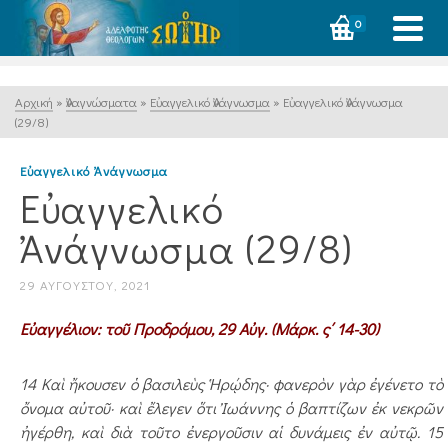
0
Αρχική
»
Ἀναγνώσματα
»
Εὐαγγελικό Ἀνάγνωσμα
»
Εὐαγγελικό Ἀνάγνωσμα
(29/8)
Εὐαγγελικό Ἀνάγνωσμα
Εὐαγγελικό
Ἀνάγνωσμα (29/8)
29 ΑΥΓΟΎΣΤΟΥ, 2021
Εὐαγγέλιον: τοῦ Προδρόμου, 29 Αὐγ. (Μάρκ. ς΄ 14-30)
14 Καὶ ἤκουσεν ὁ βασιλεὺς Ἡρῴδης· φανερὸν γὰρ ἐγένετο τὸ
ὄνομα αὐτοῦ· καὶ ἔλεγεν ὅτι Ἰωάννης ὁ βαπτίζων ἐκ νεκρῶν
ἠγέρθη, καὶ διὰ τοῦτο ἐνεργοῦσιν αἱ δυνάμεις ἐν αὐτῷ. 15