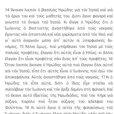
14 Ἄκουσε λοιπόν ὁ βασιλιάς Ἡρώδης γιά τόν Ἰησοῦ καί γιά
τά ἔργα του καί τούς μαθητές του. Διότι ἔγινε φα­­­νερό καί
γνωστό τό ὄνομα τοῦ Ἰησοῦ. Κι ἔλεγε ὁ Ἡρώδης ὅτι ὁ
Ἰωάννης ὁ Βαπτιστής ἀναστήθηκε ἀπό τούς νεκρούς
ἔχοντας νέα ἀποστολή καί νέα χαρίσματα ἀπό τόν Θε­ό, καί
γι’ αὐτό ἐνεργοῦν μέσα ἀπ’ αὐτόν οἱ ὑπερφυσικές δυ­
νάμεις. 15 Ἄλλοι ὅμως, πού μπέρδευαν τόν Ἰησοῦ μέ τούς
πα­­­λιούς προφῆτες, ἔλεγαν ὅτι αὐτός εἶναι ὁ Ἠλίας· κι ἄλ­λοι
ἔλεγαν ὅτι εἶναι προφήτης σάν ἕνας ἀπ’ τούς προ­φῆτες. 16
Ὅταν λοιπόν ἄκουσε ὁ Ἡρώδης αὐτά πού ἔλεγαν ὅλοι αὐτοί
γιά τόν Ἰησοῦ, εἶπε ὅτι αὐτός εἶναι ὁ Ἰωάννης πού ἐγώ τόν
ἀποκεφάλισα. Αὐτός ἀναστήθηκε ἀπό τούς νεκρούς. 17 Κι ὁ
Ἡρώδης τά εἶπε αὐτά, διότι ὁ ἴδιος εἶχε στείλει νά
συλλάβουν τόν Ἰωάννη καί τόν ἔριξε δεμένο στή φυλακή. Καί
τό ἔκανε αὐτό ἐξαιτίας τῆς Ἡρωδιάδος, πού τήν πῆρε γιά
σύζυγο, παρόλο πού ἦταν σύζυγος τοῦ ἀδελφοῦ του
Φιλίππου. 18 Κι αὐτό ἔγινε ἡ αἰτία τῆς φυλακίσεως τοῦ
Ἰωάννου, διότι ὁ Ἰωάννης ἔλεγε στόν Ἡρώδη: «Δέν σοῦ ἐπι­