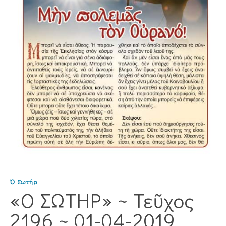
Ὁ Σωτήρ
«Ο ΣΩΤΗΡ» ~ Τεῦχος
2196 ~ 01-04-2019