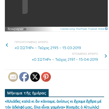
Created using FlowPaper Flipbook Maker
ΠΡΟΗΓΟΥΜΕΝΟ ΑΡΘΡΟ
«Ο ΣΩΤΗΡ» ~ Τεῦχος 2195 ~ 15-03-2019
ΕΠΟΜΕΝΟ ΑΡΘΡΟ
«Ο ΣΩΤΗΡ» ~ Τεῦχος 2197 ~ 15-04-2019
Μήνυμα τῆς ἡμέρας
«Χιλιάδες καλά κι ἄν κάνουμε, ἀνίσως κι ἔχουμε ἔχθρα μέ
τόν ἀδελφό μας, ὅλα εἶναι χαμένα» (Κοσμᾶς ὁ Αἰτωλός)