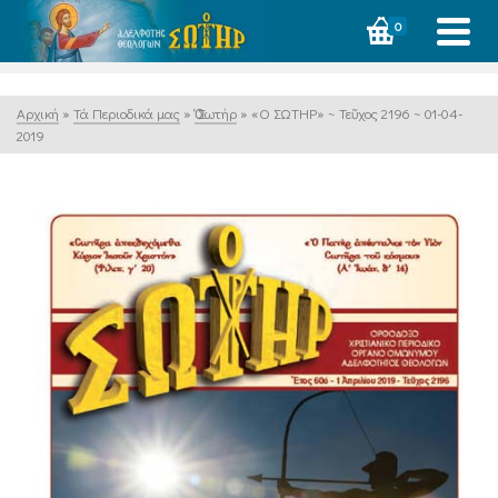
0
Αρχική
»
Τά Περιοδικά μας
»
Ὁ Σωτήρ
»
«Ο ΣΩΤΗΡ» ~ Τεῦχος 2196 ~ 01-04-
2019