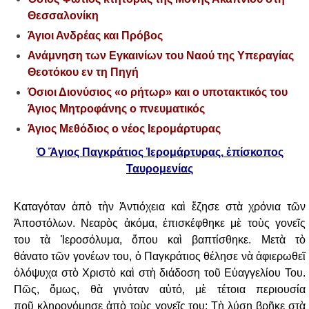
Θεσσαλονίκη
Άγιοι Ανδρέας και Πρόβος
Ανάμνηση των Εγκαινίων του Ναού της Υπεραγίας
Θεοτόκου εν τη Πηγή
Όσιοι Διονύσιος «ο ρήτωρ» και ο υποτακτικός του
Άγιος Μητροφάνης ο πνευματικός
Άγιος Μεθόδιος ο νέος Ιερομάρτυρας
Ὁ Ἅγιος Παγκράτιος Ἱερομάρτυρας, ἐπίσκοπος
Ταυρομενίας
Καταγόταν ἀπὸ τὴν Ἀντιόχεια καὶ ἔζησε στὰ χρόνια τῶν
Ἀποστόλων. Νεαρὸς ἀκόμα,
ἐπισκέφθηκε μὲ τοὺς γονεῖς
του τὰ Ἱεροσόλυμα, ὅπου καὶ βαπτίσθηκε. Μετὰ τὸ
θάνατο
τῶν γονέων του, ὁ Παγκράτιος θέλησε νὰ ἀφιερωθεῖ
ὁλόψυχα στὸ Χριστὸ καὶ στὴ
διάδοση τοῦ Εὐαγγελίου Του.
Πῶς, ὅμως, θὰ γινόταν αὐτό, μὲ τέτοια περιουσία
ποῦ
κληρονόμησε ἀπὸ τοὺς γονεῖς του; Τὴ λύση βρῆκε στὰ