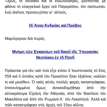
Ὅμως, οἱ Ἰουδαῖοι καὶ οἱ εἰδωλολάτρες, βλέποντας μὲ
φθόνο τὸ
εὐαγγελικὸ ἔργο τοῦ Παγκρατίου, τὸν σκότωσαν,
ἐνῷ ἐκεῖνος προσευχόταν γι᾿ αὐτούς.
Οἱ Ἅγιοι Ἀνδρέας καὶ Πρόβος
Μαρτύρησαν διὰ πυρός.
Μνήμη τῶν Ἐγκαινίων τοῦ Ναοῦ τῆς Ὑπεραγίας
Θεοτόκου ἐν τῇ Πηγῇ
Πρόκειται γιὰ τὸν ναὸ ποὺ εἶχε κτίσει ὁ Ἰουστινιανὸς τὸ ἔτος
559 καὶ ὁ ὁποῖος κατὰ τὸν
Προκόπιο ἦταν ἐξαίσιος «κάλλει
τε καὶ μεγέθει». Ὁ ναὸς αὐτὸς πολλὲς φορὲς
καταστράφηκε,
ἐπανειλημμένα ὅμως ἀνοικοδομήθηκε ἀπὸ τὴν
αὐτοκράτειρα Εἰρήνη
τὴν Ἀθηναία, ἀπὸ τὸν Βασίλειο τὸν
Μακεδόνα καὶ ἀπὸ τὸν Ρωμανὸ Α´ τὸν Λεκαπηνό.
Ἀλλὰ καὶ
πάλι καταστράφηκε στὶς ἀρχὲς τοῦ 15ου αἰῶνα.