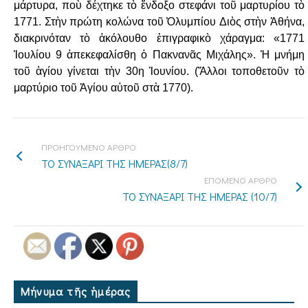
μάρτυρα, ποὺ
δέχτηκε τὸ ἔνδοξο στεφάνι τοῦ μαρτυρίου τὸ
1771. Στὴν πρώτη κολώνα τοῦ Ὀλυμπίου
Διὸς στὴν Ἀθήνα,
διακρινόταν τὸ ἀκόλουθο ἐπιγραφικὸ χάραγμα: «1771
Ἰουλίου 9
ἀπεκεφαλίσθη ὁ Πακνανᾶς Μιχάλης». Ἡ μνήμη
τοῦ ἁγίου γίνεται τὴν 30η Ἰουνίου.
(Ἄλλοι τοποθετοῦν τὸ
μαρτύριο τοῦ Ἁγίου αὐτοῦ στὰ 1770).
ΠΡΟΗΓΟΥΜΕΝΟ ΑΡΘΡΟ
ΤΟ ΣΥΝΑΞΑΡΙ ΤΗΣ ΗΜΕΡΑΣ(8/7)
ΕΠΟΜΕΝΟ ΑΡΘΡΟ
ΤΟ ΣΥΝΑΞΑΡΙ ΤΗΣ ΗΜΕΡΑΣ (10/7)
Μήνυμα τῆς ἡμέρας