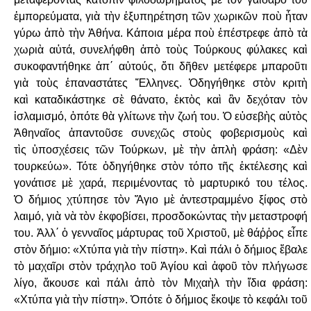
ἐμπορεύματα, γιὰ τὴν ἐξυπηρέτηση τῶν
χωρικῶν ποὺ ἦταν
γύρω ἀπὸ τὴν Ἀθήνα. Κάποια μέρα ποὺ ἐπέστρεφε ἀπὸ τὰ
χωριὰ
αὐτά, συνελήφθη ἀπὸ τοὺς Τούρκους φύλακες καὶ
συκοφαντήθηκε ἀπ΄ αὐτούς, ὅτι
δῆθεν μετέφερε μπαροῦτι
γιὰ τοὺς ἐπαναστάτες Ἕλληνες. Ὁδηγήθηκε στὸν κριτὴ
καὶ
καταδικάστηκε σὲ θάνατο, ἐκτὸς καὶ ἂν δεχόταν τὸν
ἰσλαμισμό, ὁπότε θὰ γλίτωνε τὴν
ζωή του. Ὁ εὐσεβὴς αὐτὸς
Ἀθηναῖος ἀπαντοῦσε συνεχῶς στοὺς φοβερισμοὺς καὶ
τὶς
ὑποσχέσεις τῶν Τούρκων, μὲ τὴν ἁπλὴ φράση: «Δὲν
τουρκεύω». Τότε ὁδηγήθηκε στὸν
τόπο τῆς ἐκτέλεσης καὶ
γονάτισε μὲ χαρά, περιμένοντας τὸ μαρτυρικό του τέλος.
Ὁ
δήμιος χτύπησε τὸν Ἅγιο μὲ ἀντεστραμμένο ξίφος στὸ
λαιμό, γιὰ νὰ τὸν ἐκφοβίσει,
προσδοκώντας τὴν μεταστροφή
του. Ἀλλ΄ ὁ γενναῖος μάρτυρας τοῦ Χριστοῦ, μὲ θάῤῥος
εἶπε
στὸν δήμιο: «Χτύπα γιὰ τὴν πίστη». Καὶ πάλι ὁ δήμιος ἔβαλε
τὸ μαχαῖρι στὸν
τράχηλο τοῦ Ἁγίου καὶ ἀφοῦ τὸν πλήγωσε
λίγο, ἄκουσε καὶ πάλι ἀπὸ τὸν Μιχαὴλ τὴν
ἴδια φράση:
«Χτύπα γιὰ τὴν πίστη». Ὁπότε ὁ δήμιος ἔκοψε τὸ κεφάλι τοῦ