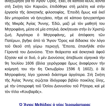
ἀναχώρησε γιὰ τὸ Ἅγιον Ὄρος. Ἐκεῖ, σὲ κάποιο κελλί, κοντὰ
στὴ
Σκήτη τῶν Καρυῶν, ἐπιδόθηκε στὴ μελέτη καὶ στὴν
ἐργασία τῆς ἀσκητικῆς φιλοσοφίας.
Ἐπειδὴ ὅμως καὶ ἐκεῖ
δὲν μποροῦσε νὰ ἡσυχάσει, πῆγε σὲ κάποιο ἡσυχαστήριο
τῆς
Μικρᾶς Ἁγίας Ἄννης. Ἐδῶ, μαζὶ μὲ τὸν μαθητή του
Μητροφάνη, μέσα σὲ μία σπηλιά,
ἀσκήτευαν στὴν ἐν Χριστῷ
ζωή. Ἀργότερα ὁ Μητροφάνης, μὲ ἀπόφαση τῶν
Πατέρων,
βγῆκε ἀπὸ τὸ Ἅγιον Ὄρος καὶ δίδασκε τὸν λόγο
τοῦ Θεοῦ στὴ γύρω περιοχή. Ἔπειτα,
ἐπανῆλθε στὸν
Γέροντά του Διονύσιο. Ἔτσι θεάρεστα καὶ ἀσκητικὰ ἀφοῦ
ἔζησαν καὶ oi
δυό, ὁ μὲν Διονύσιος ἀπεβίωσε εἰρηνικὰ τὴν
9η Ἰουλίου 1606 (ἄλλα χειρόγραφα ὅμως
ἀναφέρουν τὴν
κοίμησή του τὴν 6η Ὀκτωβρίου 1596 ἢ 1602), ὁ δὲ
Μητροφάνης λίγο
χρονικὸ διάστημα ἀργότερα. Στὴ Σκήτη
τῆς Ἁγίας Ἄννης σῴζεται ἰδιόγραφο βιβλίο
ποικίλης ὕλης,
μὲ τὴν ὑπογραφὴ τοῦ Ὁσίου Διονυσίου τοῦ Ρήτορα, καὶ μὲ
τὸν τίτλο
«Κουβαρᾶς».
Ὁ Ἅγιος Μεθόδιος ὁ νέος Ἱερομάρτυρας