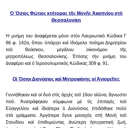
Ὁ Ὅσιος Φώτιος κτήτορας τῆς Μονῆς Ἀκαπνίου στὴ
Θεσσαλονίκη
Ἡ μνήμη του ἀναφέρεται μόνο στὸν Λαυριωτικὸ Κώδικα Γ
86 φ. 142α, ὅπου ὑπάρχει καὶ
ἰδιόμελο ποίημα Δημητρίου
τοῦ Βεάσκου, μεγάλου οἰκονόμου τῆς
μητροπόλεως
Θεσσαλονίκης. Ἐπίσης τὴν μνήμη του
ἀναφέρει καὶ ὁ Ἱεροσολυμιτικὸς Κώδικας 309 φ.
91.
Οἱ Ὅσιοι Διονύσιος καὶ Μητροφάνης οἱ Ἁγιορεῖτες
Γεννήθηκαν καὶ οἱ δυὸ στὶς ἀρχὲς τοῦ 16ου αἰῶνα, ἄγνωστο
ποῦ. Ἀνατράφηκαν
σύμφωνα μὲ τὶς ἐπιταγὲς τοῦ
Εὐαγγελίου καὶ ἰδιαίτερα ὁ Διονύσιος ἐπιδόθηκε πολὺ
στὰ
γράμματα. Ἀργότερα ἔγινε μοναχὸς στὴ Μονὴ τοῦ
Στουδίου καὶ ἐπιθυμώντας ἀνώτερη
ἡσυχαστικὴ ζωή,