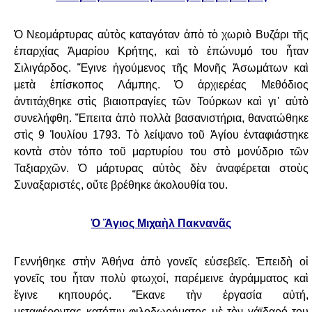
Ὁ Νεομάρτυρας αὐτὸς καταγόταν ἀπὸ τὸ χωριὸ Βυζάρι τῆς
ἐπαρχίας Ἁμαρίου Κρήτης,
καὶ τὸ ἐπώνυμό του ἦταν
Σιλιγάρδος. Ἔγινε ἡγούμενος τῆς Μονῆς Ἀσωμάτων καὶ
μετὰ
ἐπίσκοπος Λάμπης. Ὁ ἀρχιερέας Μεθόδιος
ἀντιτάχθηκε στὶς βιαιοπραγίες τῶν
Τούρκων καὶ γι᾿ αὐτὸ
συνελήφθη. Ἔπειτα ἀπὸ πολλὰ βασανιστήρια, θανατώθηκε
στὶς 9
Ἰουλίου 1793. Τὸ λείψανο τοῦ Ἁγίου ἐνταφιάστηκε
κοντὰ στὸν τόπο τοῦ μαρτυρίου του
στὸ μονύδριο τῶν
Ταξιαρχῶν. Ὁ μάρτυρας αὐτὸς δὲν ἀναφέρεται στοὺς
Συναξαριστές,
οὔτε βρέθηκε ἀκολουθία του.
Ὁ Ἅγιος Μιχαὴλ Πακνανᾶς
Γεννήθηκε στὴν Ἀθήνα ἀπὸ γονεῖς εὐσεβεῖς. Ἐπειδὴ οἱ
γονεῖς του ἦταν πολὺ φτωχοί,
παρέμεινε ἀγράμματος καὶ
ἔγινε κηπουρός. Ἔκανε τὴν ἐργασία αὐτή,
μεταφέροντας
κατόπιν φιλοδωρήματος μὲ τὸν γάϊδαρό του