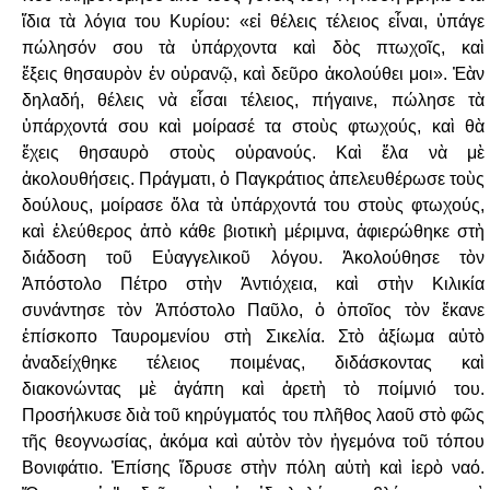
ἴδια τὰ λόγια του Κυρίου: «εἰ
θέλεις τέλειος εἶναι, ὑπάγε
πώλησόν σου τὰ ὑπάρχοντα καὶ δὸς πτωχοῖς, καὶ
ἕξεις
θησαυρὸν ἐν οὐρανῷ, καὶ δεῦρο ἀκολούθει μοι». Ἐὰν
δηλαδή, θέλεις νὰ εἶσαι τέλειος,
πήγαινε, πώλησε τὰ
ὑπάρχοντά σου καὶ μοίρασέ τα στοὺς φτωχούς, καὶ θὰ
ἔχεις
θησαυρὸ στοὺς οὐρανούς. Καὶ ἔλα νὰ μὲ
ἀκολουθήσεις. Πράγματι, ὁ Παγκράτιος
ἀπελευθέρωσε τοὺς
δούλους, μοίρασε ὅλα τὰ ὑπάρχοντά του στοὺς φτωχούς,
καὶ
ἐλεύθερος ἀπὸ κάθε βιοτικὴ μέριμνα, ἀφιερώθηκε στὴ
διάδοση τοῦ Εὐαγγελικοῦ λόγου.
Ἀκολούθησε τὸν
Ἀπόστολο Πέτρο στὴν Ἀντιόχεια, καὶ στὴν Κιλικία
συνάντησε τὸν
Ἀπόστολο Παῦλο, ὁ ὁποῖος τὸν ἔκανε
ἐπίσκοπο Ταυρομενίου στὴ Σικελία. Στὸ ἀξίωμα
αὐτὸ
ἀναδείχθηκε τέλειος ποιμένας, διδάσκοντας καὶ
διακονώντας μὲ ἀγάπη καὶ ἀρετὴ
τὸ ποίμνιό του.
Προσήλκυσε διὰ τοῦ κηρύγματός του πλῆθος λαοῦ στὸ φῶς
τῆς
θεογνωσίας, ἀκόμα καὶ αὐτὸν τὸν ἡγεμόνα τοῦ τόπου
Βονιφάτιο. Ἐπίσης ἵδρυσε στὴν
πόλη αὐτὴ καὶ ἱερὸ ναό.