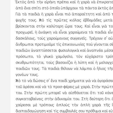
Ἐκτὸς ἀπὸ τὴν εἰρήνη πρέπει καὶ ἡ χα­ρὰ νὰ ἐπικρατε
ἀπὸ ἕνα σπίτι στὸ ὁποῖο ὑπάρχουν τὰ πάντα ἐκτὸς ἀ
Γιὰ τὰ παιδιὰ ἡ χαρὰ εἶναι πιὸ ἀπαραίτητη καὶ ἀπὸ
ψυχῆς τους. Ἀπὸ τὶς πρῶτες κιόλας ἑβδομάδες μετὰ
βρίσκονται στὴν καλύτερη ὥρα τους. Καὶ εἶναι γιὰ τ
προχωρεῖ, ἡ ἀνάγκη νὰ εἶναι χαρούμενα τὰ παιδιὰ εἶν
δασκάλους, τοὺς χαρούμενους συγγενεῖς. Τρέχουν σ’ αὐ
ἄνθρωποι προτιμοῦμε τὶς ἐπικοινωνίες ποὺ γίνονται 
παιδιῶν ἀναπτύσσεται φυσιολογικὰ καὶ ἀναπνέει μέσα
πρόσωπο, τὸ γλυκὸ χαμόγελο, τὸν εὐχάριστο τρόπ
σκυθρωπότητα, τοὺς βασανίζει ἡ λύπη καὶ ἡ μελαγχολ
παιδιῶν τους. Τὰ παιδιὰ θέλουν νὰ λάμπει ὁ ἥλιος τ
γονέων τους.
Ἀπὸ τὸ νὰ δώσεις σ’ ἕνα παιδὶ χρήματα γιὰ νὰ ἀγοράσει
τοῦ ἀρέσει καὶ νὰ τὸ προσ-φέρεις μὲ χαρά. Στὴν πρώτ
του. Στὴν πρώτη μπορεῖ νὰ αἰσθάνεται ὅτι τοῦ κάνε
συγκαταβαίνεις στὴν ἀδυναμία του. Στὴ δεύτερη ὅτι ἀ
χαίρεσαι μὲ τρόπους ἁπλοὺς τὴν ἁπλὴ χαρὰ τῆς ζω
διαπαιδαγώγηση καὶ τὶς συμβουλές σου πρόθυμα καὶ ε