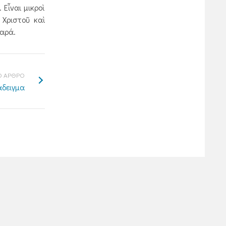
 Εἶναι μικροὶ
Χριστοῦ καὶ
χαρά.
 ΑΡΘΡΟ
άδειγμα