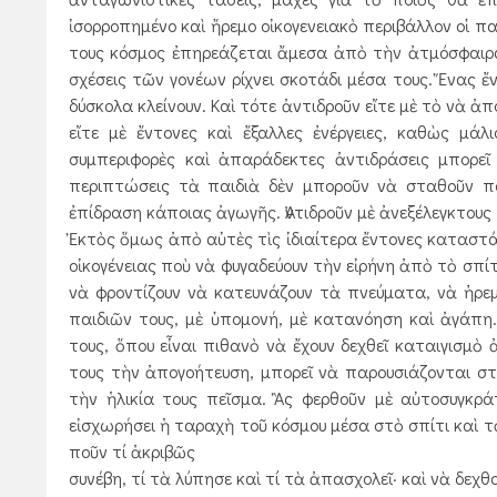
ἰσορροπημένο καὶ ἤρεμο οἰκογενειακὸ περιβάλλον οἱ πα
τους κόσμος ἐπηρεάζεται ἄμεσα ἀπὸ τὴν ἀτμόσφαιρα 
σχέσεις τῶν γονέων ρίχνει σκοτάδι μέσα τους. Ἕνας 
δύσκολα κλείνουν. Καὶ τότε ἀντιδροῦν εἴτε μὲ τὸ νὰ 
εἴτε μὲ ἔντονες καὶ ἔξαλλες ἐνέργειες, καθὼς μά
συμπεριφορὲς καὶ ἀπαράδεκτες ἀντιδράσεις μπορεῖ 
περιπτώσεις τὰ παιδιὰ δὲν μποροῦν νὰ σταθοῦν πο
ἐπίδραση κάποιας ἀγωγῆς. Ἀντιδροῦν μὲ ἀνεξέλεγκτους τ
Ἐκτὸς ὅμως ἀπὸ αὐτὲς τὶς ἰδιαίτερα ἔν­τονες καταστά
οἰκογένειας ποὺ νὰ φυγαδεύουν τὴν εἰρήνη ἀπὸ τὸ σπί
νὰ φροντίζουν νὰ κατευνάζουν τὰ πνεύματα, νὰ ἠρε
παιδιῶν τους, μὲ ὑπομονή, μὲ κατανόηση καὶ ἀγάπη
τους, ὅπου εἶναι πιθανὸ νὰ ἔχουν δεχθεῖ καταιγισ
τους τὴν ἀπογοήτευση, μπορεῖ νὰ παρουσιάζονται στὸ
τὴν ἡλικία τους πεῖσμα. Ἂς φερθοῦν μὲ αὐτοσυγκρά
εἰσχωρήσει ἡ ταραχὴ τοῦ κόσμου μέσα στὸ σπίτι καὶ 
ποῦν τί ἀκριβῶς
συνέβη, τί τὰ λύπησε καὶ τί τὰ ἀπασχολεῖ· καὶ νὰ δεχθ