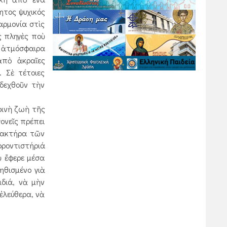
ητος ψυχικός
αρμονία στὶς
ς πληγὲς ποὺ
ὴ ἀτμόσφαιρα
ἀπὸ ἀκραῖες
. Σὲ τέτοιες
δεχθοῦν τὴν
ρινὴ ζωὴ τῆς
ονεῖς πρέπει
αρακτήρα τῶν
φροντιστήριά
ὺ ἔφερε μέσα
ηθισμένο γιὰ
ιδιά, νὰ μὴν
ἐλεύθερα, νὰ