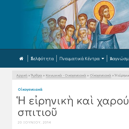
Ἀδελφότητα
Πνευματικά Κέντρα
Ἀναγνώσ
Αρχική
»
Ἄρθρα
»
Κοινωνικά - Οικογενειακά
»
Οἰκογενειακά
»
Ἡ εἰρηνι
Οἰκογενειακά
Ἡ εἰρηνικὴ καὶ χαρο
σπιτιοῦ
20 ΙΟΥΝΊΟΥ, 2014