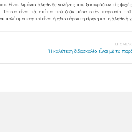
πο. Εἶναι λιμάνια ἀληθι­νῆς γαλήνης ποὺ ξεκουράζουν τὶς ­ψυχές.
 Τέτοια εἶναι τὰ σπίτια ποὺ ζοῦν μέσα στὴν παρουσία τοῦ 
υ πολύτιμοι καρποὶ εἶναι ἡ ἀδιατάρακτη εἰρήνη καὶ ἡ ἀληθινὴ 
ΕΠΟΜΕΝΟ
Ἡ καλύτερη διδασκαλία εἶναι μὲ τὸ παρ