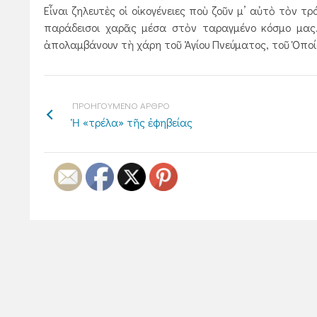
Εἶναι ζηλευτὲς οἱ οἰκογένειες ποὺ ζοῦν μ’ αὐτὸ τὸν τρό
παράδεισοι χαρᾶς μέσα στὸν ταραγμένο κόσμο μας.
ἀπολαμβάνουν τὴ χάρη τοῦ Ἁγίου Πνεύματος, τοῦ Ὁποίο
ΠΡΟΗΓΟΥΜΕΝΟ ΑΡΘΡΟ
Ἡ «τρέλα» τῆς ἐφηβείας