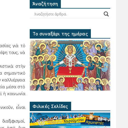
Ἀναζήτηση
Το συναξάρι της ημέρας
ασίας γιὰ τὸ
έψη τους, νὰ
σιστικὰ στὴν
ρα σημαντικὸ
 καλλιέργεια
εία μέσα στὸ
ὶ ἡ κοινωνία
Φιλικές Σελίδες
ικοῦν, εἶναι
διαξιφισμοί,
γκη ἀπὸ ἕνα