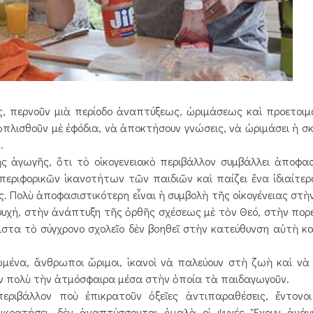
ας, περνοῦν μιὰ περίοδο ἀναπτύξεως, ὡριμάσεως καὶ προετοιμ
ὁπλισθοῦν μὲ ἐφόδια, νὰ ἀποκτήσουν γνώσεις, νὰ ὡριμάσει ἡ σκ
.
 τῆς ἀγωγῆς, ὅτι τὸ οἰκογενειακὸ περιβάλλον συμβάλλει ἀποφα
περιφορικῶν ἱκανοτήτων τῶν παιδιῶν καὶ παίζει ἕνα ἰδιαίτε
ς. Πολὺ ἀποφασιστικότερη εἶναι ἡ συμβολὴ τῆς οἰκογένειας στὴν
ψυχή, στὴν ἀνάπτυξη τῆς ὀρθῆς σχέσεως μὲ τὸν Θεό, στὴν πορ
τα τὸ σύγχρονο σχολεῖο δὲν βοηθεῖ στὴν κατεύθυνση αὐτὴ κα
μένα, ἄνθρωποι ὥριμοι, ἱκανοὶ νὰ παλεύουν στὴ ζωὴ καὶ νὰ ν
υν πολὺ τὴν ἀτμόσφαιρα μέσα στὴν ὁποία τὰ παιδαγωγοῦν.
εριβάλλον ποὺ ἐπικρατοῦν ὀξεῖες ἀντιπαραθέσεις, ἔντονοι 
πικρατήσει, δὲν ἀναπτύσσονται ὁμαλὰ οἱ ψυχές. Ἔχουν ἀνά