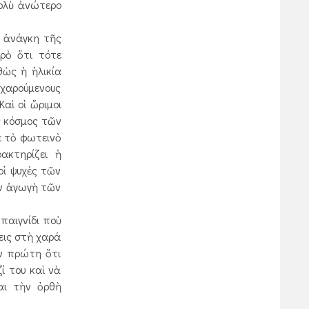
πολὺ ἀνώτερο
ι
ἀνάγκη τῆς
ερὸ ὅτι τότε
θὼς ἡ ἡλικία
 χαρούμενους
αὶ οἱ ὥριμοι
ς κόσμος τῶν
ὲ τὸ φωτεινὸ
ακτηρίζει ἡ
οἱ ψυχὲς τῶν
ὴν ἀγωγὴ τῶν
 παιγνίδι ποὺ
εις στὴ χαρά
ὴν πρώτη ὅτι
ί του καὶ νὰ
αι τὴν ὀρθὴ