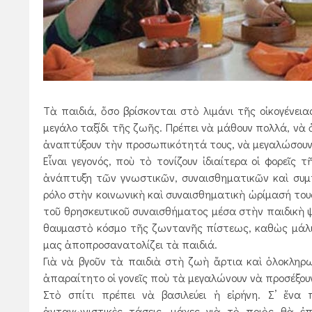
Τὰ παιδιά, ὅσο βρίσκονται στὸ λιμάνι τῆς οἰκογένει
μεγάλο ταξίδι τῆς ζωῆς. Πρέπει νὰ μάθουν πολλά, νὰ 
ἀναπτύξουν τὴν προσωπικότητά τους, νὰ μεγαλώσουν
Εἶναι γεγονός, ποὺ τὸ τονίζουν ἰδιαίτερα οἱ φορεῖς
ἀνάπτυξη τῶν γνωστικῶν,
συναισθηματικῶν καὶ συμ
ρόλο στὴν ­κοινωνικὴ καὶ συναισθηματικὴ ὡρίμασή του
τοῦ θρησκευτικοῦ συναισθήματος μέσα στὴν παιδικὴ 
θαυμαστὸ κόσμο τῆς ζωντανῆς πίστεως, καθὼς μάλισ
μας ἀποπροσανατολίζει τὰ παιδιά.
Γιὰ νὰ βγοῦν τὰ παιδιὰ στὴ ζωὴ ἄρτια καὶ ὁλοκληρω
ἀπαραίτητο οἱ γονεῖς ποὺ τὰ μεγαλώνουν νὰ προσέξο
Στὸ σπίτι πρέπει νὰ βασιλεύει ἡ εἰρήνη. Σ’ ἕνα π
ἀνταγωνιστικὲς τάσεις, μάχες γιὰ τὸ ποιὸς θὰ ἐ