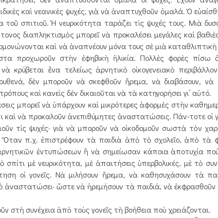
ιδικὲς καὶ νεανικὲς ψυχές, γιὰ νὰ ἀναπτυχθοῦν ὁμαλά. Ὁ εὐαίσθ
τοῦ σπιτιοῦ. Ἡ νευρικότητα ταράζει τὶς ψυχές τους. Μιὰ δυσ
ἔντονος διαπληκτισμὸς μπορεῖ νὰ προ
καλέσει μεγάλες καὶ βαθιὲ
ἀπομονώνονται καὶ νὰ ἀναπνέουν μόνα τους σὲ μιὰ καταθλιπτικ
λιστα προχωροῦν στὴν ἐφηβικὴ ἡλικία. Πολλὲς φορὲς πίσω 
νὰ κρύβεται ἕνα τελείως ἀρνητικὸ οἰκογενειακὸ περιβάλλον
υθενά, δὲν μποροῦν νὰ σκεφθοῦν ἤρεμα, νὰ διαβάσουν, νὰ 
ρόπους καὶ κανεὶς δὲν δικαιοῦται νὰ τὰ κατηγορήσει γι’ αὐτό.
σεις μπορεῖ νὰ ­ὑπάρχουν καὶ μικρότερες ἀφορμὲς στὴν καθημε
τι καὶ νὰ προκαλοῦν ἀνεπιθύμητες ἀναστατώσεις. Πάν-τοτε οἱ γ
μοῦν τὶς ψυχές· γιὰ νὰ μποροῦν νὰ οἰκοδομοῦν σωστὰ τὸν χ
. Ὅταν π.χ. ἐπιστρέφουν τὰ παιδιὰ ἀπὸ τὸ σχολεῖο, ἀπὸ τὰ 
μὸ ἀρνητικῶν ἐντυπώσεων ἢ νὰ σημείωσαν κάποια ἀποτυχία πο
 σπίτι μὲ νευρικότητα, μὲ ἀπαιτήσεις ὑπερβολικές, μὲ τὸ συν
τηση οἱ γονεῖς. Νὰ μιλήσουν ἤρεμα, νὰ καθησυχάσουν τὰ πα
τὸ ἀναστατώσει· ὥστε νὰ ἠρεμήσουν τὰ παιδιά, νὰ ἐκφρασθοῦν 
οῦν στὴ συνέχεια ἀπὸ τοὺς γονεῖς τὴ βοήθεια ποὺ χρειάζονται.