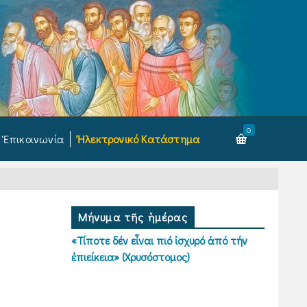
0
Ἐπικοινωνία
Ἠλεκτρονικό Κατάστημα
Μήνυμα τῆς ἡμέρας
«Τίποτε δέν εἶναι πιό ἰσχυρό ἀπό τήν
ἐπιείκεια» (Χρυσόστομος)