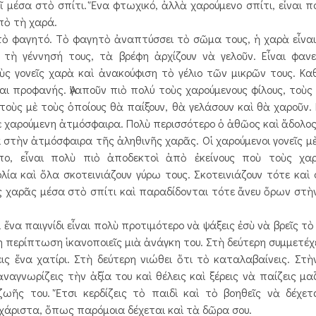
ῖ μέσα στὸ σπίτι. Ἕνα φτωχικό, ἀλλὰ χαρούμενο σπίτι, εἶναι 
πὸ τὴ χαρά.
 τὸ φαγητό. Τὸ φαγητὸ ἀναπτύσσει τὸ σῶμα τους, ἡ χαρὰ εἶνα
 τὴ γέννησή τους, τὰ βρέφη ἀρχίζουν νὰ γελοῦν. Εἶναι φαν
οὺς γονεῖς χαρὰ καὶ ἀνακούφιση τὸ γέλιο τῶν μικρῶν τους. Κα
αι προφανής. Ἀγαποῦν πιὸ πολύ τοὺς χαρούμενους φίλους, τοὺς
τοὺς μὲ τοὺς ὁποίους θὰ παίξουν, θὰ γελάσουν καὶ θὰ χαροῦν. Κ
σὲ χαρούμενη ἀτμόσφαιρα. Πολὺ περισσότερο ὁ ἀθῶος καὶ ἄδολο
 στὴν ἀτμόσφαιρα τῆς ἀληθινῆς χαρᾶς. Οἱ χαρούμενοι γονεῖς μ
ο, εἶναι πολὺ πιὸ ἀποδεκτοὶ ἀπὸ ἐκείνους ποὺ τοὺς χαρ
ία καὶ ὅλα σκοτεινιάζουν γύρω τους. Σκοτεινιάζουν τότε καὶ 
ῆς χαρᾶς μέσα στὸ σπίτι καὶ παραδίδονται τότε ἄνευ ὅρων στ
 ἕνα παιγνίδι εἶναι πολὺ προτιμότερο νὰ ψάξεις ἐσὺ νὰ βρεῖς τὸ
η περίπτωση ἱκανοποιεῖς μιὰ ἀνάγκη του. Στὴ δεύτερη συμμετέχ
ις ἕνα χατίρι. Στὴ δεύτερη νιώθει ὅτι τὸ καταλαβαίνεις. Στ
ναγνωρίζεις τὴν ἀξία του καὶ θέλεις καὶ ξέρεις νὰ παίζεις μαζ
ῆς του. Ἔτσι κερδίζεις τὸ παιδὶ καὶ τὸ βοηθεῖς νὰ δέχετ
ὐχάριστα, ὅπως παρόμοια δέχεται καὶ τὰ δῶρα σου.