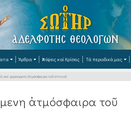
ματα
Ἄρθρα
Ἀπόψεις καὶ Κρίσεις
Τά περιοδικά μας
κὴ καὶ χαρούμενη ἀτμόσφαιρα τοῦ σπιτιοῦ
ύμενη ἀτμόσφαιρα τοῦ