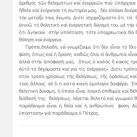
ἀριθμός τῶν θελημάτων καί ἐνεργειῶν πού ὑπάρχουν στ
ἤθελε καί ἐνήργησε τή σωτηρία μας, δέν εἰσάγει διαί
τήν μεταξύ τους ἕνωση. Διότι ἰσχυριζόμαστε ὅτι τά θ
ἐννοῶ τή θελητική καί ἐνεργητική δύναμή του, μέ τήν ὁ
ὅτι ἀνήκουν στήν ὑπόσταση, τότε ὑποχρεωτικά θά θ
θέληση καί ἐνέργεια.
Πρέπει,δηλαδή, νά γνωρίζουμε ὅτι δέν εἶναι τό ἴδι
φύση, ὅπως καί ἡ ὅραση καθώς ὅλοι οἱ ἄνθρωποι εἶναι
ἀλλά στήν ἀπόφασή μας, ὅπως ὁ καλός ἤ κακός τρόπο
Αὐτό τό δεχόμαστε καί γιά τίς ἐνέργειες• Διότι τρό
στόν τρόπο χρήσεως τῆς θελήσεως, τῆς ὁράσεως καί τ
τούς ἄλλους σέ ὅ,τι κατά κοινή ὁμολογία διαφέρει. Ἑ
θελητική δύναμη, ἡ ὁποία εἶναι λογική ἐπιθυμία καί 
διάθεσή της θελήσεως, λέγεται θελητό καί γνωμικό θ
παράδειγμα εἶναι ἡ θεία καί ἡ ἀνθρώπινη φύση. Αὐ
ὑπόσταση• γιά παράδειγμα ὁ Πέτρος.