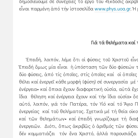
δημοσιεύουμε σέ συνέχειες τό ἔργο του «Ἔκδοσις ἀκρ
εἶναι παρμένη ἀπό τήν ἰστοσελίδα
www.phys.uoa.gr
. Ἡ
Γιά τά θελήματα καί 
Ἐπειδή, λοιπόν, λέμε ὅτι οἱ φύσεις τοῦ Χριστοῦ εἶνα
Ἐπειδή ὅμως μία εἶναι ἡ ὑπόσταση τῶν δύο φύσεών του,
δύο φύσεις, ἀπό τίς ὁποῖες, στίς ὁποῖες καί οἱ ὁποῖε
θέλει καί ἐνεργεῖ κάθε μορφή (φύση) σέ συνεργασία μέ 
ἐνέργεια• καί ὅποια ἔχουν διαφορετική οὐσία, αὐτά ἔχ
ἴδια θέληση καί ἐνέργεια ἔχουν καί τήν ἴδια οὐσία• ὅ
αὐτό, λοιπόν, γιά τόν Πατέρα, τόν Υἱό καί τό Ἅγ
ἐνεργείας καί τοῦ θελήματος. Σχετικά μέ τή θεία ο
καί τῶν θελημάτων• καί ἐπειδή γνωρίζουμε τή δι
ἐνεργειῶν. Διότι, ὅπως ἀκριβῶς ὁ ἀριθμός τῶν φύσεων
δέν κομματιάζει τόν ἕνα Χριστό, ἀλλά παρουσιάζε