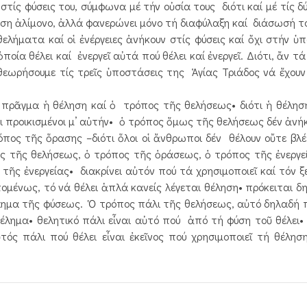
ίς φύσεις του, σύμφωνα μέ τήν οὐσία τους διότι καί μέ τίς δύ
ρεση ἀλίμονο, ἀλλά φανερώνει μόνο τή διαφύλαξη καί διάσωσή το
ελήματα καί οἱ ἐνέργειες ἀνήκουν στίς φύσεις καί ὄχι στήν ὑ
ποία θέλει καί ἐνεργεῖ αὐτά πού θέλει καί ἐνεργεῖ. Διότι, ἄν 
εωρήσουμε τίς τρεῖς ὑποστάσεις της Ἁγίας Τριάδος νά ἔχουν
ο πρᾶγμα ἡ θέληση καί ὁ τρόπος τῆς θελήσεως• διότι ἡ θέλησ
 προικισμένοι μ’ αὐτήν• ὁ τρόπος ὅμως τῆς θελήσεως δέν ἀνήκ
ς τῆς ὅρασης –διότι ὅλοι οἱ ἄνθρωποι δέν θέλουν οὔτε βλέπ
πος τῆς θελήσεως, ὁ τρόπος τῆς ὁράσεως, ὁ τρόπος τῆς ἐνεργ
ῆς ἐνεργείας• διακρίνει αὐτόν πού τά χρησιμοποιεῖ καί τόν ξ
πομένως, τό νά θέλει ἁπλά κανείς λέγεται θέληση• πρόκειται δ
θέλημα τῆς φύσεως. Ὁ τρόπος πάλι τῆς θελήσεως, αὐτό δηλαδή π
έλημα• θελητικό πάλι εἶναι αὐτό πού ἀπό τή φύση τοῦ θέλει• 
τός πάλι πού θέλει εἶναι ἐκεῖνος πού χρησιμοποιεῖ τή θέλη