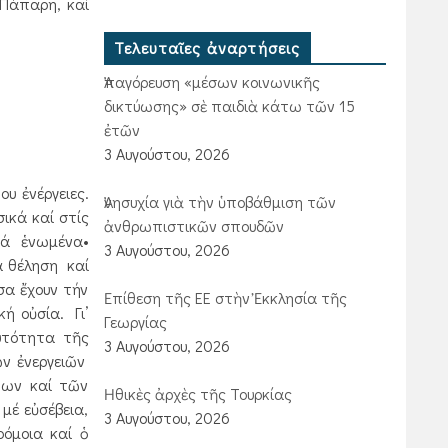
 Πάπαρη, καί
Τελευταῖες ἀναρτήσεις
Ἀπαγόρευση «μέσων κοινωνικῆς
δικτύωσης» σὲ παιδιὰ κάτω τῶν 15
ἐτῶν
3 Αυγούστου, 2026
υ ἐνέργειες.
Ἀνησυχία γιὰ τὴν ὑποβάθμιση τῶν
ικά καί στίς
ἀνθρωπιστικῶν σπουδῶν
ἀλλά ἑνωμένα•
3 Αυγούστου, 2026
ια θέληση καί
σα ἔχουν τήν
Ἐπίθεση τῆς ΕΕ στὴν Ἐκκλησία τῆς
ή οὐσία. Γι’
Γεωργίας
υτότητα τῆς
3 Αυγούστου, 2026
ῶν ἐνεργειῶν
των καί τῶν
Ἠθικὲς ἀρχὲς τῆς Τουρκίας
μέ εὐσέβεια,
3 Αυγούστου, 2026
όμοια καί ὁ