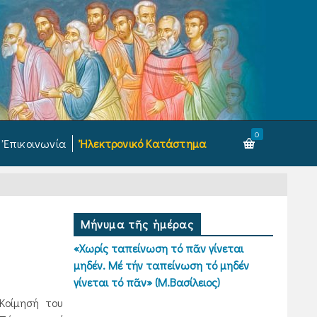
0
Ἐπικοινωνία
Ἠλεκτρονικό Κατάστημα
Μήνυμα τῆς ἡμέρας
«Χωρίς ταπείνωση τό πᾶν γίνεται
μηδέν. Μέ τήν ταπείνωση τό μηδέν
γίνεται τό πᾶν» (Μ.Βασίλειος)
Κοίμησή του