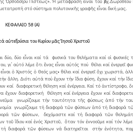
ιβής Ὀρθοδόξου Πίστεως». Ἡ μετάφραση εἶναι τοῦ Ἀρχ.Δωροθέου
 μετατροπή στό σύστημα πολυτονικῆς γραφῆς εἶναι δική μας.
ΚΕΦΑΛΑΙΟ 58 (Α)
τά αὐτεξούσια του Κυρίου μᾶς Ἰησοῦ Χριστοῦ
ι δύο, δύο εἶναι καί τά φυσικά του θελήματα καί οἱ φυσικές το
 γι’ αὐτό λέμε ὅτι ἕνας εἶναι αὐτός πού θέλει καί ἐνεργεῖ φυσ
ς εἶναι ὁ Χριστός ὁ Θεός μας• θέλει καί ἐνεργεῖ ὄχι χωριστά, 
τήν ἄλλη. Διότι αὐτά πού ἔχουν τήν ἴδια φύση, ἔχουν καί τήν ἴδ
ουν καί διαφορετική θέληση καί ἐνέργεια. Καί τό ἀντίστροφο, ὅ
σα ἔχουν διαφορετική θέληση καί ἐνέργεια ἔχουν καί διαφορετικ
ιο Πνεῦμα γνωρίζουμε τήν ταυτότητα τῆς φύσεως ἀπό τήν τα
ἰκονομία γνωρίζουμε τή διαφορά τῶν φύσεων ἀπό τή διαφορά τ
αφορά τῶν φύσεων, δεχόμαστε καί τή διαφορά τῶν θελημά
 τοῦ ἴδιου καί ἑνός Χριστοῦ, ὅταν τόν ἐννοοῦμε καί τόν λέμε 
ι τή διαφορά τῶν φύσεων νά διατηρεῖται στήν ἑνότητα, παρ