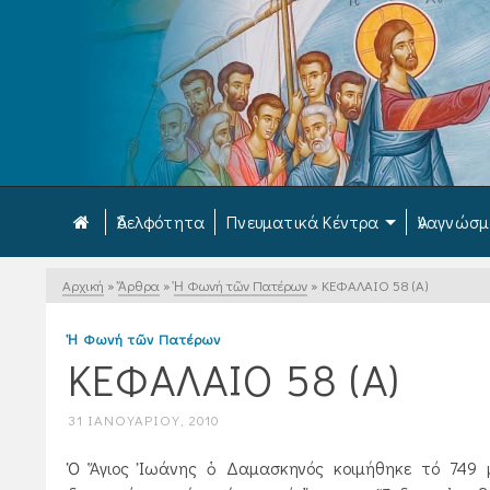
Ἀδελφότητα
Πνευματικά Κέντρα
Ἀναγνώσ
Αρχική
»
Ἄρθρα
»
Ἡ Φωνή τῶν Πατέρων
»
ΚΕΦΑΛΑΙΟ 58 (Α)
Ἡ Φωνή τῶν Πατέρων
ΚΕΦΑΛΑΙΟ 58 (Α)
31 ΙΑΝΟΥΑΡΊΟΥ, 2010
Ὁ Ἅγιος Ἰωάνης ὁ Δαμασκηνός κοιμήθηκε τό 749 