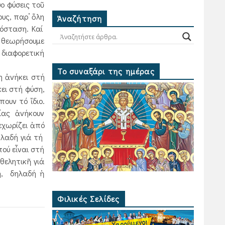
ο φύσεις τοῦ
υς, παρ’ ὅλη
Ἀναζήτηση
πόσταση. Καί
τά θεωρήσουμε
 διαφορετική
Το συναξάρι της ημέρας
η ἀνήκει στή
ει στή φύση,
ουν τό ἴδιο.
είας ἀνήκουν
εχωρίζει ἀπό
ηλαδή γιά τή
ού εἶναι στή
θελητικῆ γιά
ση, δηλαδή ἡ
Φιλικές Σελίδες