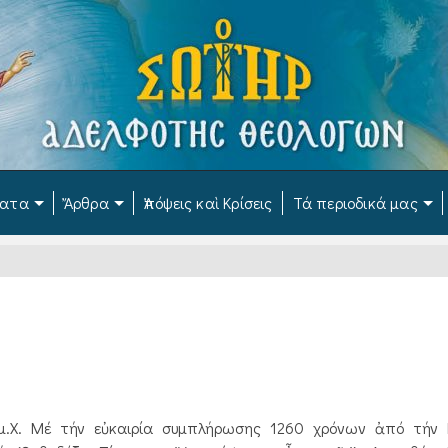
ματα
Ἄρθρα
Ἀπόψεις καὶ Κρίσεις
Τά περιοδικά μας
μ.Χ. Μέ τήν εὐκαιρία συμπλήρωσης 1260 χρόνων ἀπό τήν 