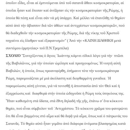
ὁποῖον εἶδες, εἶναι αἱ ἐμπνεόμεναι ὑπό τοῦ σατανᾶ ἄθεοι κοσμοκρατορίαι, αἱ
ὁποῖαι ἦσαν καί ἔπεσαν καί ἀνέζησαν εἰς τήν κοσμοκρατορίαν τῆς;Ρώμης, ἡ
ὁποία θά πέσῃ καί εἶναι σάν νά μή ὑπάρχει. Καί μέλλει νά ἐπανέλθῃ τό θηρίον
αὐτό ἀπό τήν ἄβυσσον διά τῶν ἀθέων καί ἀντιχρίστων κοσμοκρατοριῶν, πού
θά διαδεχθοῦν τήν κοσμοκρατορίαν τῆς Ρώμης, διά τῆς νίκης τοῦ Χριστοῦ
πηγαίνει εἰς ὄλεθρον καί ἐξαφανισμόν" ( Ἀπό τήν «ΚΑΙΝΗ ΔΙΑΘΗΚΗ μετά
συντόμου ἑρμηνείας» τοῦ Π.Ν.Τρεμπέλα)
ΣΧΟΛΙΟ
"Συνεχίζοντας ὁ ἅγιος ᾿Ιωάννης κάμνει εἰδικό λόγο γιά τήν
πτῶσι
τῆς Βαβυλῶνος, γιά τήν ὁποίαν ὡμίλησε καί προηγουμένως.
῾Η νοητή αὐτή
Βαβυλών, ἡ ὁποία, ὅπως προανεφέρθη, ἐσήμαινε τότε τήν κοσμοκράτειρα
Ρώμη, παρομοιάζεται μέ μιά ἀκόλαστη καί διεφθαρμένη γυναῖκα. ῾Η
παρομοίωσις αὐτή γίνεται, γιά νά τονισθῇ ἡ ἀποστασία ἀπό τόν Θεό καί ἡ
ἐξαχρείωσις καί
διαφθορά στήν ὁποία ὡδηγοῦσε ἡ Ρώμη τούς ὑπηκόους της.
῏Ηταν καθισμένη στά ὕδατα, στά ἔθνη δηλαδή τῆς γῆς, ἐπάνω σ’ ἕνα κόκκινο
θηρίο, πού εἶναι σύμβολον τοῦ ᾿Αντιχρίστου. Τό κόκκινο χρῶμα του φανερώνει
ὅτι θά εἶναι βαμμένος στό αἷμα καί θά διψᾷ γιά αἷμα, ὅπως καί ὁ πάτρωνάς του
Σατανᾶς. Τό θηρίο αὐτό ἦταν γεμᾶτο ἀπό διάφορα ὀνόματα βλασφημίας κατά