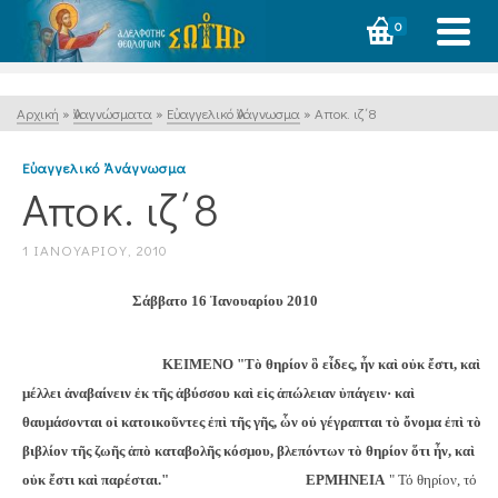
0
Αρχική
»
Ἀναγνώσματα
»
Εὐαγγελικό Ἀνάγνωσμα
»
Αποκ. ιζ΄8
Εὐαγγελικό Ἀνάγνωσμα
Αποκ. ιζ΄8
1 ΙΑΝΟΥΑΡΊΟΥ, 2010
Σάββατο 16 Ἰανουαρίου 2010
ΚΕΙΜΕΝΟ
"Τὸ θηρίον ὃ εἶδες, ἦν καὶ οὐκ ἔστι, καὶ
μέλλει ἀναβαίνειν ἐκ τῆς ἀβύσσου καὶ εἰς ἀπώλειαν ὑπάγειν· καὶ
θαυμάσονται οἱ κατοικοῦντες ἐπὶ τῆς γῆς, ὧν οὐ γέγραπται τὸ ὄνομα ἐπὶ τὸ
βιβλίον τῆς ζωῆς ἀπὸ καταβολῆς κόσμου, βλεπόντων τὸ θηρίον ὅτι ἦν, καὶ
οὐκ ἔστι καὶ παρέσται."
ΕΡΜΗΝΕΙΑ
" Τό θηρίον, τό