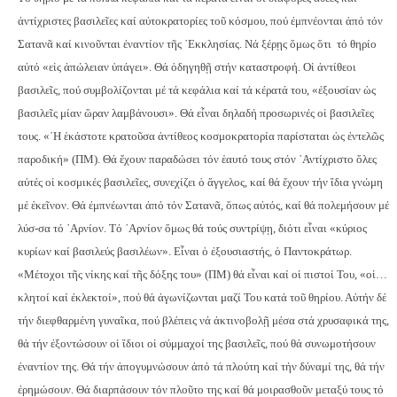
ἀντίχριστες βασιλεῖες καί αὐτοκρατορίες τοῦ κόσμου, πού ἐμπνέονται ἀπό τόν
Σατανᾶ καί κινοῦνται ἐναντίον τῆς ᾿Εκκλησίας. Νά ξέρῃς ὅμως ὅτι
τό θηρίο
αὐτό «εἰς ἀπώλειαν ὑπάγει». Θά ὁδηγηθῇ στήν καταστροφή. Οἱ ἀντίθεοι
βασιλεῖς, πού συμβολίζονται μέ τά κεφάλια καί τά κέρατά του, «ἐξουσίαν ὡς
βασιλεῖς μίαν ὥραν λαμβάνουσι». Θά εἶναι δηλαδή προσωρινές οἱ βασιλεῖες
τους. «῾Η ἑκάστοτε κρατοῦσα ἀντίθεος κοσμοκρατορία παρίσταται ὡς ἐντελῶς
παροδική» (ΠΜ).
Θά ἔχουν παραδώσει τόν ἑαυτό τους στόν ᾿Αντίχριστο ὅλες
αὐτές οἱ κοσμικές βασιλεῖες, συνεχίζει ὁ ἄγγελος, καί θά ἔχουν τήν ἴδια γνώμη
μέ ἐκεῖνον. Θά ἐμπνέωνται ἀπό τόν Σατανᾶ, ὅπως αὐτός, καί θά πολεμήσουν μέ
λύσ-σα τό ᾿Αρνίον. Τό ᾿Αρνίον ὅμως θά τούς συντρίψῃ, διότι εἶναι «κύριος
κυρίων καί βασιλεύς βασιλέων». Εἶναι ὁ ἐξουσιαστής, ὁ Παντοκράτωρ.
«Μέτοχοι τῆς νίκης καί τῆς δόξης του» (ΠΜ) θά εἶναι καί οἱ πιστοί Του, «οἱ…
κλητοί καί ἐκλεκτοί», πού θά ἀγωνίζωνται μαζί Του κατά τοῦ θηρίου.
Αὐτήν δέ
τήν διεφθαρμένη γυναῖκα, πού βλέπεις νά ἀκτινοβολῇ μέσα στά χρυσαφικά της,
θά τήν ἐξοντώσουν οἱ ἴδιοι οἱ σύμμαχοί της βασιλεῖς, πού θά συνωμοτήσουν
ἐναντίον της. Θά τήν ἀπογυμνώσουν ἀπό τά πλούτη καί τήν δύναμί της, θά τήν
ἐρημώσουν. Θά διαρπάσουν τόν πλοῦτο της καί θά μοιρασθοῦν μεταξύ τους τό