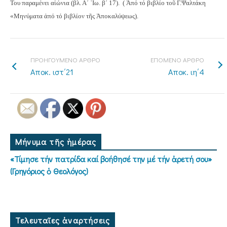
Του παραμένει αἰώνια (βλ. Α´ ᾿Ιω. β´ 17).
( Ἀπό τό βιβλίο τοῦ Γ.Ψαλτάκη
«Μηνύματα ἀπό τό βιβλίον τῆς Ἀποκαλύψεως).
ΠΡΟΗΓΟΥΜΕΝΟ ΑΡΘΡΟ
ΕΠΟΜΕΝΟ ΑΡΘΡΟ
Αποκ. ιστ΄21
Αποκ. ιη΄4
Μήνυμα τῆς ἡμέρας
«Τίμησε τήν πατρίδα καί βοήθησέ την μέ τήν ἀρετή σου»
(Γρηγόριος ὁ Θεολόγος)
Τελευταῖες ἀναρτήσεις