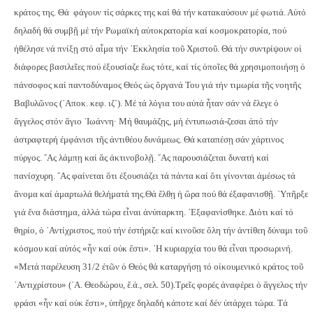
κράτος της. Θά
φάγουν τίς σάρκες της καί θά τήν κατακαύσουν μέ φωτιά. Αὐτό
δηλαδή θά συμβῇ μέ τήν Ρωμαϊκή αὐτοκρατορία καί κοσμοκρατορία, πού
ἠθέλησε νά πνίξῃ στό αἷμα τήν ᾿Εκκλησία τοῦ Χριστοῦ. Θά τήν συντρίψουν οἱ
διάφορες βασιλεῖες πού ἐξουσίαζε ἕως τότε, καί τίς ὁποῖες θά χρησιμοποιήσῃ ὁ
πάνσοφος καί παντοδύναμος Θεός ὡς ὄργανά Του γιά τήν τιμωρία τῆς νοητῆς
Βαβυλῶνος (᾿Αποκ. κεφ. ιζ´). Μέ τά λόγια του αὐτά ἦταν σάν νά ἔλεγε ὁ
ἄγγελος στόν ἅγιο ᾿Ιωάννη· Μή θαυμάζῃς, μή ἐντυπωσιά-
ζεσαι ἀπό τήν
ἀστραφτερή ἐμφάνισι τῆς ἀντιθέου δυνάμεως. Θά καταπέσῃ σάν χάρτινος
πύργος. ῎Ας λάμπῃ καί ἄς ἀκτινοβολῇ. ῎Ας παρουσιάζεται δυνατή καί
πανίσχυρη. ῎Ας φαίνεται ὅτι ἐξουσιάζει τά πάντα καί ὅτι γίνονται ἀμέσως τά
ἄνομα καί ἁμαρτωλά θελήματά της.
Θά ἔλθῃ ἡ ὥρα πού θά ἐξαφανισθῇ. ῾Υπῆρξε
γιά ἕνα διάστημα, ἀλλά τώρα εἶναι ἀνύπαρκτη. ᾿Εξαφανίσθηκε. Διότι καί τό
θηρίο, ὁ ᾿Αντίχριστος, πού τήν ἐστήριζε καί κινοῦσε ὅλη τήν ἀντίθεη δύναμι τοῦ
κόσμου καί αὐτός «ἦν καί οὐκ ἔστι». ῾Η κυριαρχία του θά εἶναι προσωρινή.
«Μετά παρέλευση 31/2 ἐτῶν ὁ Θεός θά καταργήσῃ τό οἰκουμενικό κράτος τοῦ
᾿Αντιχρίστου» (᾿Α. Θεοδώρου, ἔ.ἀ., σελ. 50).
Τρεῖς φορές ἀναφέρει ὁ ἄγγελος τήν
φράσι «ἦν καί οὐκ ἔστι», ὑπῆρχε δηλαδή κάποτε καί δέν ὑπάρχει τώρα. Τά