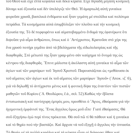
τοῦ Θεοῦ καί εἶχε ἑπτά κεφάλια καί δέκα κέρατα. Εἶχε δηλαδή μεγάλη κοσμική
δύναμι καί ἐξουσία καί δέν ὑπελόγιζε τόν Θεό.
῾Η ἁμαρτωλή αὐτή γυναίκα
φοροῦσε χρυσᾶ, βασιλικά ἐνδύματα καί ἦταν γεμάτη μέ στολίδια καί πολύτιμα
πετράδια. Τά κοσμήματα αὐτά ἐσυμβόλιζαν τόν πλοῦτο καί τήν κοσμική
ἐξουσία της. Τό δέ πορφυρένιο καί αἱματοβαμμένο ἔνδυμά της ἐφανέρωνε ὅτι
διψοῦσε γιά αἷμα ἀνθρώπου, ὅπως καί ὁ ᾿Αντίχριστος. Κρατοῦσε στό χέρι της
ἕνα χρυσό ποτήρι γεμᾶτο ἀπό τά βδελύγματα τῆς εἰδωλολατρίας καί τῆς
διαφθορᾶς. Στό μέτωπό της ἦταν γραμ-μένο σάν καύχημα τό ὄνομά της ὡς
κέντρου τῆς διαφθορᾶς. ῎Επινε μάλιστα ἡ ἀκόλαστη αὐτή γυναίκα τό αἷμα τῶν
ἁγίων καί τῶν μαρτύρων τοῦ ᾿Ιησοῦ Χριστοῦ. Παρουσιάζεται ὡς «μεθύουσα ἐκ
τοῦ αἵματος τῶν ἁγίων καί ἐκ τοῦ αἵματος τῶν μαρτύρων ᾿Ιησοῦ» (᾿Αποκ. ιζ´ 6),
γιά νά δηλωθῇ τό ἀντίχριστο μένος καί ἡ φονική δίψα της ἐναντίον τῶν πιστῶν
μαθητῶν τοῦ Κυρίου (᾿Α. Θεοδώρου, ἔ.ἀ., σελ. 52).
Καθώς τήν ἔβλεπα
ἐντυπωσιακή καί πανίσχυρη ἐμπρός μου, προσθέτει ὁ ῞Αγιος, ἐθαύμασα γιά τήν
ἡγεμονική ἐμφάνισί της. ῞Ενας ἄγγελος ὅμως μοῦ εἶπε· Γιατί ἐθαύμασες; Θά
σοῦ ἐξηγήσω ἐγώ περί τίνος πρόκειται. Θά σοῦ πῶ τί θά πάθουν καί ἡ γυναίκα
καί τό θηρίο πού τήν βαστάζει. Καί ἄρχισε νά τοῦ ἐξηγῇ ὁ ἄγγελος τήν ὀπτασία.
Τό θηρίο μέ τά πολλά κεφάλια καί τά κέρατα εἶναι οἱ διάφορες ἄθεες καί