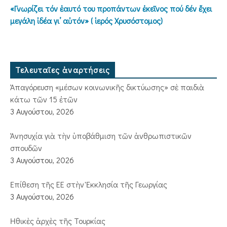
«Γνωρίζει τόν ἑαυτό του προπάντων ἐκεῖνος πού δέν ἔχει
μεγάλη ἰδέα γι’ αὐτόν» ( ἱερός Χρυσόστομος)
Τελευταῖες ἀναρτήσεις
Ἀπαγόρευση «μέσων κοινωνικῆς δικτύωσης» σὲ παιδιὰ
κάτω τῶν 15 ἐτῶν
3 Αυγούστου, 2026
Ἀνησυχία γιὰ τὴν ὑποβάθμιση τῶν ἀνθρωπιστικῶν
σπουδῶν
3 Αυγούστου, 2026
Ἐπίθεση τῆς ΕΕ στὴν Ἐκκλησία τῆς Γεωργίας
3 Αυγούστου, 2026
Ἠθικὲς ἀρχὲς τῆς Τουρκίας