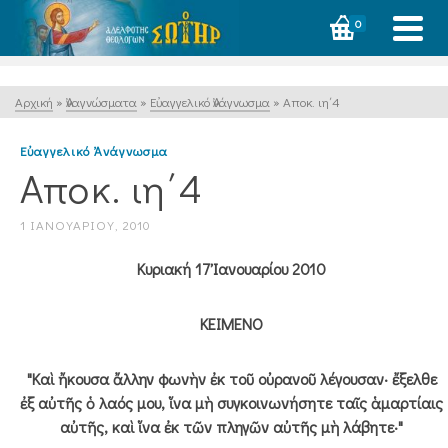
0
Αρχική
»
Ἀναγνώσματα
»
Εὐαγγελικό Ἀνάγνωσμα
»
Αποκ. ιη΄4
Εὐαγγελικό Ἀνάγνωσμα
Αποκ. ιη΄4
1 ΙΑΝΟΥΑΡΊΟΥ, 2010
Κυριακή 17 Ἰανουαρίου 2010
ΚΕΙΜΕΝΟ
"Καὶ ἤκουσα ἄλλην φωνὴν ἐκ τοῦ οὐρανοῦ λέγουσαν· ἔξελθε
ἐξ αὐτῆς ὁ λαός μου, ἵνα μὴ συγκοινωνήσητε ταῖς ἁμαρτίαις
αὐτῆς, καὶ ἵνα ἐκ τῶν πληγῶν αὐτῆς μὴ λάβητε·"