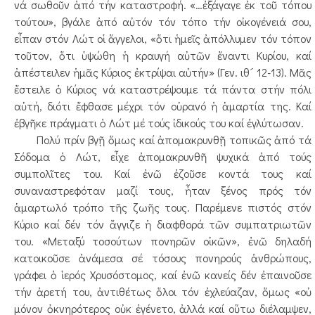
νά σωθοῦν ἀπό τήν καταστροφή. «…ἐξάγαγε ἐκ τοῦ τόπου
τούτου», βγάλε ἀπό αὐτόν τόν τόπο τήν οἰκογένειά σου,
εἶπαν στόν Λώτ οἱ ἄγγελοι, «ὅτι ἡμεῖς ἀπόλλυμεν τόν τόπον
τοῦτον, ὅτι ὑψώθη ἡ κραυγή αὐτῶν ἔναντι Κυρίου, καί
ἀπέστειλεν ἡμᾶς Κύριος ἐκτρίψαι αὐτήν» (Γεν. ιθ´ 12-13). Μᾶς
ἔστειλε ὁ Κύριος νά καταστρέψουμε τά πάντα στήν πόλι
αὐτή, διότι ἔφθασε μέχρι τόν οὐρανό ἡ ἁμαρτία της. Καί
ἐβγῆκε πράγματι ὁ Λώτ μέ τούς ἰδικούς του καί ἐγλύτωσαν.
Πολύ πρίν βγῇ ὅμως καί ἀπομακρυνθῇ τοπικῶς ἀπό τά
Σόδομα ὁ Λώτ, εἶχε ἀπομακρυνθῆ ψυχικά ἀπό τούς
συμπολῖτες του. Καί ἐνῶ ἐζοῦσε κοντά τους καί
συναναστρεφόταν μαζί τους, ἦταν ξένος πρός τόν
ἁμαρτωλό τρόπο τῆς ζωῆς τους. Παρέμενε πιστός στόν
Κύριο καί δέν τόν ἄγγιζε ἡ διαφθορά τῶν συμπατριωτῶν
του. «Μεταξύ τοσούτων πονηρῶν οἰκῶν», ἐνῶ δηλαδή
κατοικοῦσε ἀνάμεσα σέ τόσους πονηρούς ἀνθρώπους,
γράφει ὁ ἱερός Χρυσόστομος, καί ἐνῶ κανείς δέν ἐπαινοῦσε
τήν ἀρετή του, ἀντιθέτως ὅλοι τόν ἐχλεύαζαν, ὅμως «οὐ
μόνον ὀκνηρότερος οὐκ ἐγένετο, ἀλλά καί οὕτω διέλαμψεν,