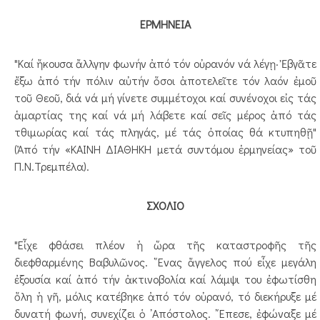
ΕΡΜΗΝΕΙΑ
"Καί ἤκουσα ἄλλγην φωνήν ἀπό τόν οὐρανόν νά λέγῃ· Ἐβγᾶτε
ἔξω ἀπό τήν πόλιν αὐτήν ὅσοι ἀποτελεῖτε τόν λαόν ἐμοῦ
τοῦ Θεοῦ, διά νά μή γίνετε συμμέτοχοι καί συνένοχοι εἰς τάς
ἁμαρτίας της καί νά μή λάβετε καί σεῖς μέρος ἀπό τάς
τθιμωρίας καί τάς πληγάς, μέ τάς ὀποίας θά κτυπηθῇ"
(Ἀπό τήν «ΚΑΙΝΗ ΔΙΑΘΗΚΗ μετά συντόμου ἑρμηνείας» τοῦ
Π.Ν.Τρεμπέλα).
ΣΧΟΛΙΟ
"Εἶχε φθάσει πλέον ἡ ὥρα τῆς καταστροφῆς τῆς
διεφθαρμένης Βαβυλῶνος. ῞Ενας ἄγγελος πού εἶχε μεγάλη
ἐξουσία καί ἀπό τήν ἀκτινοβολία καί λάμψι του ἐφωτίσθη
ὅλη ἡ γῆ, μόλις κατέβηκε ἀπό τόν οὐρανό, τό διεκήρυξε μέ
δυνατή φωνή, συνεχίζει ὁ ᾿Απόστολος. ῎Επεσε, ἐφώναξε μέ