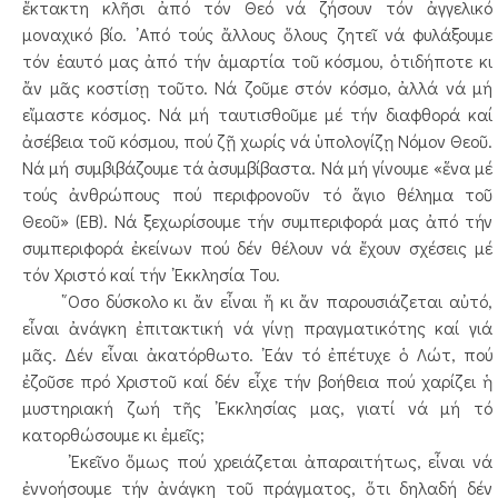
ἔκτακτη κλῆσι ἀπό τόν Θεό νά ζήσουν τόν ἀγγελικό
μοναχικό βίο. ᾿Από τούς ἄλλους ὅλους ζητεῖ νά φυλάξουμε
τόν ἑαυτό μας ἀπό τήν ἁμαρτία τοῦ κόσμου, ὁτιδήποτε κι
ἄν μᾶς κοστίσῃ τοῦτο. Νά ζοῦμε στόν κόσμο, ἀλλά νά μή
εἴμαστε κόσμος. Νά μή ταυτισθοῦμε μέ τήν διαφθορά καί
ἀσέβεια τοῦ κόσμου, πού ζῇ χωρίς νά ὑπολογίζῃ Νόμον Θεοῦ.
Νά μή συμβιβάζουμε τά ἀσυμβίβαστα. Νά μή γίνουμε «ἕνα μέ
τούς ἀνθρώπους πού περιφρονοῦν τό ἅγιο θέλημα τοῦ
Θεοῦ» (ΕΒ). Νά ξεχωρίσουμε τήν συμπεριφορά μας ἀπό τήν
συμπεριφορά ἐκείνων πού δέν θέλουν νά ἔχουν σχέσεις μέ
τόν Χριστό καί τήν ᾿Εκκλησία Του.
῞Οσο δύσκολο κι ἄν εἶναι ἤ κι ἄν παρουσιάζεται αὐτό,
εἶναι ἀνάγκη ἐπιτακτική νά γίνῃ πραγματικότης καί γιά
μᾶς. Δέν εἶναι ἀκατόρθωτο. ᾿Εάν τό ἐπέτυχε ὁ Λώτ, πού
ἐζοῦσε πρό Χριστοῦ καί δέν εἶχε τήν βοήθεια πού χαρίζει ἡ
μυστηριακή ζωή τῆς ᾿Εκκλησίας μας, γιατί νά μή τό
κατορθώσουμε κι ἐμεῖς;
᾿Εκεῖνο ὅμως πού χρειάζεται ἀπαραιτήτως, εἶναι νά
ἐννοήσουμε τήν ἀνάγκη τοῦ πράγματος, ὅτι δηλαδή δέν