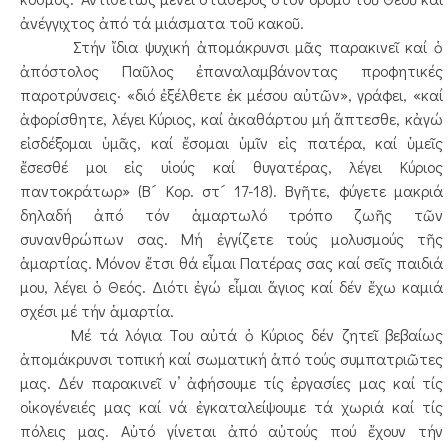
ἀνέγγιχτος ἀπό τά μιάσματα τοῦ κακοῦ.
Στήν ἴδια ψυχική ἀπομάκρυνσι μᾶς παρακινεῖ καί ὁ
ἀπόστολος Παῦλος ἐπαναλαμβάνοντας προφητικές
παροτρύνσεις· «διό ἐξέλθετε ἐκ μέσου αὐτῶν», γράφει, «καί
ἀφορίσθητε, λέγει Κύριος, καί ἀκαθάρτου μή ἅπτεσθε, κἀγώ
εἰσδέξομαι ὑμᾶς, καί ἔσομαι ὑμῖν εἰς πατέρα, καί ὑμεῖς
ἔσεσθέ μοι εἰς υἱούς καί θυγατέρας, λέγει Κύριος
παντοκράτωρ» (Β´ Κορ. στ´ 17-18). Βγῆτε, φύγετε μακριά
δηλαδή ἀπό τόν ἁμαρτωλό τρόπο ζωῆς τῶν
συνανθρώπων σας. Μή ἐγγίζετε τούς μολυσμούς τῆς
ἁμαρτίας. Μόνον ἔτσι θά εἶμαι Πατέρας σας καί σεῖς παιδιά
μου, λέγει ὁ Θεός. Διότι ἐγώ εἶμαι ἅγιος καί δέν ἔχω καμιά
σχέσι μέ τήν ἁμαρτία.
Μέ τά λόγια Του αὐτά ὁ Κύριος δέν ζητεῖ βεβαίως
ἀπομάκρυνσι τοπική καί σωματική ἀπό τούς συμπατριῶτες
μας. Δέν παρακινεῖ ν’ ἀφήσουμε τίς ἐργασίες μας καί τίς
οἰκογένειές μας καί νά ἐγκαταλείψουμε τά χωριά καί τίς
πόλεις μας. Αὐτό γίνεται ἀπό αὐτούς πού ἔχουν τήν