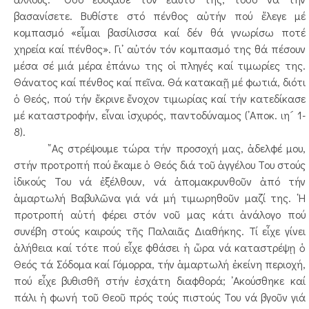
βασανίσετε. Βυθίστε στό πένθος αὐτήν πού ἔλεγε μέ
κομπασμό «εἶμαι βασίλισσα καί δέν θά γνωρίσω ποτέ
χηρεία καί πένθος». Γι᾿ αὐτόν τόν κομπασμό της θά πέσουν
μέσα σέ μιά μέρα ἐπάνω της οἱ πληγές καί τιμωρίες της.
Θάνατος καί πένθος καί πεῖνα. Θά κατακαῇ μέ φωτιά, διότι
ὁ Θεός, πού τήν ἔκρινε ἔνοχον τιμωρίας καί τήν κατεδίκασε
μέ καταστροφήν, εἶναι ἰσχυρός, παντοδύναμος (᾿Αποκ. ιη´ 1-
8).
῎Ας στρέψουμε τώρα τήν προσοχή μας, ἀδελφέ μου,
στήν προτροπή πού ἔκαμε ὁ Θεός διά τοῦ ἀγγέλου Του στούς
ἰδικούς Του νά ἐξέλθουν, νά ἀπομακρυνθοῦν ἀπό τήν
ἁμαρτωλή Βαβυλῶνα γιά νά μή τιμωρηθοῦν μαζί της. ῾Η
προτροπή αὐτή φέρει στόν νοῦ μας κάτι ἀνάλογο πού
συνέβη στούς καιρούς τῆς Παλαιᾶς Διαθήκης. Τί εἶχε γίνει
ἀλήθεια καί τότε πού εἶχε φθάσει ἡ ὥρα νά καταστρέψῃ ὁ
Θεός τά Σόδομα καί Γόμορρα, τήν ἁμαρτωλή ἐκείνη περιοχή,
πού εἶχε βυθισθῆ στήν ἐσχάτη διαφθορά; ᾿Ακούσθηκε καί
πάλι ἡ φωνή τοῦ Θεοῦ πρός τούς πιστούς Του νά βγοῦν γιά