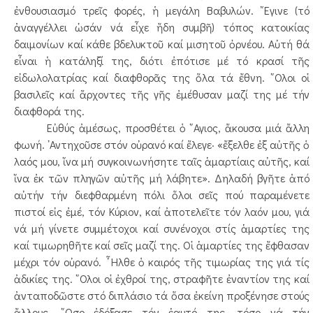
ἐνθουσιασμό τρεῖς φορές, ἡ μεγάλη Βαβυλών. ῎Εγινε (τό
ἀναγγέλλει ὡσάν νά εἶχε ἤδη συμβῆ) τόπος κατοικίας
δαιμονίων καί κάθε βδελυκτοῦ καί μισητοῦ ὀρνέου. Αὐτή θά
εἶναι ἡ κατάληξί της, διότι ἐπότισε μέ τό κρασί τῆς
εἰδωλολατρίας καί διαφθορᾶς της ὅλα τά ἔθνη. ῞Ολοι οἱ
βασιλεῖς καί ἄρχοντες τῆς γῆς ἐμέθυσαν μαζί της μέ τήν
διαφθορά της.
Εὐθύς ἀμέσως, προσθέτει ὁ ῞Αγιος, ἄκουσα μιά ἄλλη
φωνή. ᾿Αντηχοῦσε στόν οὐρανό καί ἔλεγε· «ἔξελθε ἐξ αὐτῆς ὁ
λαός μου, ἵνα μή συγκοινωνήσητε ταῖς ἁμαρτίαις αὐτῆς, καί
ἵνα ἐκ τῶν πληγῶν αὐτῆς μή λάβητε». Δηλαδή βγῆτε ἀπό
αὐτήν τήν διεφθαρμένη πόλι ὅλοι σεῖς πού παραμένετε
πιστοί εἰς ἐμέ, τόν Κύριον, καί ἀποτελεῖτε τόν λαόν μου, γιά
νά μή γίνετε συμμέτοχοι καί συνένοχοι στίς ἁμαρτίες της
καί τιμωρηθῆτε καί σεῖς μαζί της. Οἱ ἁμαρτίες της ἔφθασαν
μέχρι τόν οὐρανό. ῏Ηλθε ὁ καιρός τῆς τιμωρίας της γιά τίς
ἀδικίες της. ῞Ολοι οἱ ἐχθροί της, στραφῆτε ἐναντίον της καί
ἀνταποδῶστε στό διπλάσιο τά ὅσα ἐκείνη προξένησε στούς
ἄλλους. ῞Οσο ἐδόξασε τόν ἑαυτό της, τόσο νά τήν