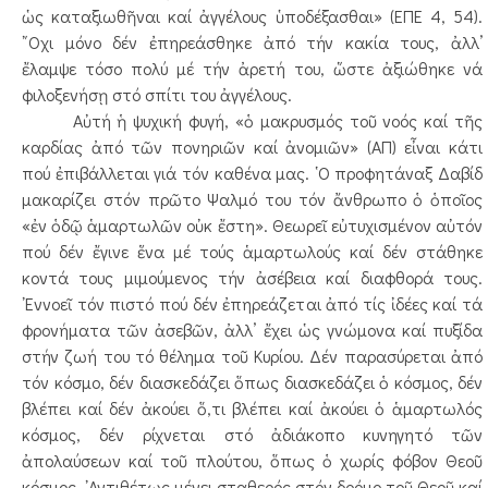
ὡς καταξιωθῆναι καί ἀγγέλους ὑποδέξασθαι» (ΕΠΕ 4, 54).
῎Οχι μόνο δέν ἐπηρεάσθηκε ἀπό τήν κακία τους, ἀλλ’
ἔλαμψε τόσο πολύ μέ τήν ἀρετή του, ὥστε ἀξιώθηκε νά
φιλοξενήσῃ στό σπίτι του ἀγγέλους.
Αὐτή ἡ ψυχική φυγή, «ὁ μακρυσμός τοῦ νοός καί τῆς
καρδίας ἀπό τῶν πονηριῶν καί ἀνομιῶν» (ΑΠ) εἶναι κάτι
πού ἐπιβάλλεται γιά τόν καθένα μας. ῾Ο προφητάναξ Δαβίδ
μακαρίζει στόν πρῶτο Ψαλμό του τόν ἄνθρωπο ὁ ὁποῖος
«ἐν ὁδῷ ἁμαρτωλῶν οὐκ ἔστη». Θεωρεῖ εὐτυχισμένον αὐτόν
πού δέν ἔγινε ἕνα μέ τούς ἁμαρτωλούς καί δέν στάθηκε
κοντά τους μιμούμενος τήν ἀσέβεια καί διαφθορά τους.
᾿Εννοεῖ τόν πιστό πού δέν ἐπηρεάζεται ἀπό τίς ἰδέες καί τά
φρονήματα τῶν ἀσεβῶν, ἀλλ’ ἔχει ὡς γνώμονα καί πυξίδα
στήν ζωή του τό θέλημα τοῦ Κυρίου. Δέν παρασύρεται ἀπό
τόν κόσμο, δέν διασκεδάζει ὅπως διασκεδάζει ὁ κόσμος, δέν
βλέπει καί δέν ἀκούει ὅ,τι βλέπει καί ἀκούει ὁ ἁμαρτωλός
κόσμος, δέν ρίχνεται στό ἀδιάκοπο κυνηγητό τῶν
ἀπολαύσεων καί τοῦ πλούτου, ὅπως ὁ χωρίς φόβον Θεοῦ
κόσμος. ᾿Αντιθέτως μένει σταθερός στόν δρόμο τοῦ Θεοῦ καί