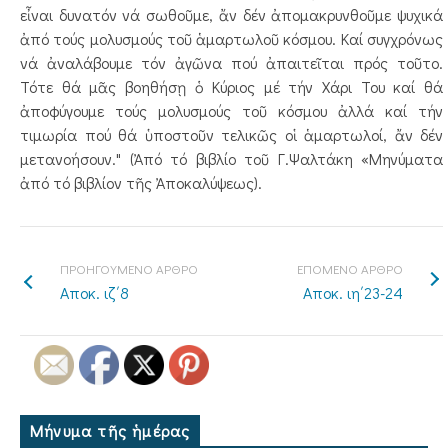
εἶναι δυνατόν νά σωθοῦμε, ἄν δέν ἀπομακρυνθοῦμε ψυχικά
ἀπό τούς μολυσμούς τοῦ ἁμαρτωλοῦ κόσμου. Καί συγχρόνως
νά ἀναλάβουμε τόν ἀγῶνα πού ἀπαιτεῖται πρός τοῦτο.
Τότε θά μᾶς βοηθήσῃ ὁ Κύριος μέ τήν Χάρι Του καί θά
ἀποφύγουμε τούς μολυσμούς τοῦ κόσμου ἀλλά καί τήν
τιμωρία πού θά ὑποστοῦν τελικῶς οἱ ἁμαρτωλοί, ἄν δέν
μετανοήσουν." (Ἀπό τό βιβλίο τοῦ Γ.Ψαλτάκη «Μηνύματα
ἀπό τό βιβλίον τῆς Ἀποκαλύψεως).
ΠΡΟΗΓΟΥΜΕΝΟ ΑΡΘΡΟ
ΕΠΟΜΕΝΟ ΑΡΘΡΟ
Αποκ. ιζ΄8
Αποκ. ιη΄23-24
Μήνυμα τῆς ἡμέρας