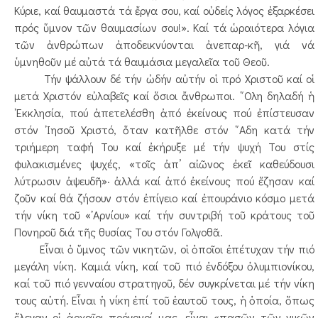
Κύριε, καί θαυμαστά τά ἔργα σου, καί οὐδείς λόγος ἐξαρκέσει
πρός ὕμνον τῶν θαυμασίων σου!». Καί τά ὡραιότερα λόγια
τῶν ἀνθρώπων ἀποδεικνύονται ἀνεπαρ-κῆ, γιά νά
ὑμνηθοῦν μέ αὐτά τά θαυμάσια μεγαλεῖα τοῦ Θεοῦ.
Τήν ψάλλουν δέ τήν ὠδήν αὐτήν οἱ πρό Χριστοῦ καί οἱ
μετά Χριστόν εὐλαβεῖς καί ὅσιοι ἄνθρωποι. ῞Ολη δηλαδή ἡ
᾿Εκκλησία, πού ἀπετελέσθη ἀπό ἐκείνους πού ἐπίστευσαν
στόν ᾿Ιησοῦ Χριστό, ὅταν κατῆλθε στόν ῞Αδη κατά τήν
τριήμερη ταφή Του καί ἐκήρυξε μέ τήν ψυχή Του στίς
φυλακισμένες ψυχές, «τοῖς ἀπ’ αἰῶνος ἐκεῖ καθεύδουσι
λύτρωσιν ἀψευδῆ»· ἀλλά καί ἀπό ἐκείνους πού ἔζησαν καί
ζοῦν καί θά ζήσουν στόν ἐπίγειο καί ἐπουράνιο κόσμο μετά
τήν νίκη τοῦ «᾿Αρνίου» καί τήν συντριβή τοῦ κράτους τοῦ
Πονηροῦ διά τῆς θυσίας Του στόν Γολγοθᾶ.
Εἶναι ὁ ὕμνος τῶν νικητῶν, οἱ ὁποῖοι ἐπέτυχαν τήν πιό
μεγάλη νίκη. Καμιά νίκη, καί τοῦ πιό ἐνδόξου ὀλυμπιονίκου,
καί τοῦ πιό γενναίου στρατηγοῦ, δέν συγκρίνεται μέ τήν νίκη
τους αὐτή. Εἶναι ἡ νίκη ἐπί τοῦ ἑαυτοῦ τους, ἡ ὁποία, ὅπως
ἔλεγαν οἱ ἀρχαῖοι πρόγονοί μας, εἶναι «πασῶν τῶν νικῶν