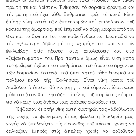
πρώτη τε καί ἀρίστη». ᾿Ενίκησαν τό σαρκικό φρόνημα καί
τήν ροπή πού ἔχει κάθε ἄνθρωπος πρός τό κακό. Εἶναι
ἐπίσης νίκη κατά τῶν ἐπηρεασμῶν καί ἐπιδράσεων τοῦ
κόσμου τῆς ἁμαρτίας, πού ἐπιχειρεῖ νά σύρῃ μακριά ἀπό τόν
Θεό καί τό θέλημά Του τόν κάθε ἄνθρωπο. Προσπαθεῖ νά
τόν «γλυκάνῃ» δῆθεν μέ τίς «χαρές» του καί νά τόν
ἐγκλωβίσῃ στίς ἡδονές, στίς ἀπολαύσεις καί στά
«ξεφαντώματά» του. Πρό πάντων ὅμως εἶναι νίκη κατά
τοῦ φοβεροῦ ἐχθροῦ τοῦ ἀνθρώπου, τοῦ ἀοράτου ἄρχοντος
τῶν δαιμονίων Σατανᾶ· τοῦ ὑποκινητοῦ κάθε διωγμοῦ καί
πολέμου κατά τῆς ᾿Εκκλησίας. Εἶναι νίκη κατά τοῦ
Διαβόλου, ὁ ὁποῖος θά κινήσῃ γῆν καί οὐρανόν, ἰδιαιτέρως
μάλιστα ὅταν θά πλησιάζῃ τό τέλος τοῦ παρόντος κόσμου,
γιά νά κάμῃ τούς ἀνθρώπους ἰσόβιους σκλάβους του.
῎Εφθασαν δέ στήν νίκη αὐτή διατηρῶντας «ἀδούλωτον
τῆς ψυχῆς τό φρόνημα», ὅπως ψάλλει ἡ ᾿Εκκλησία μας·
χωρίς νά ὑπολογίζουν τίς εἰρωνεῖες τοῦ κόσμου· χωρίς νά
δειλιάζουν ἐμπρός στίς ἀπειλές· χωρίς νά φοβοῦνται