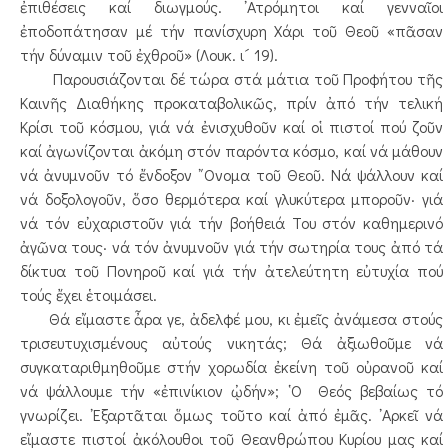
ἐπιθέσεις καί διωγμούς. ᾿Ατρόμητοι καί γενναῖοι
ἐποδοπάτησαν μέ τήν πανίσχυρη Χάρι τοῦ Θεοῦ «πᾶσαν
τήν δύναμιν τοῦ ἐχθροῦ» (Λουκ. ι´ 19).
Παρουσιάζονται δέ τώρα στά μάτια τοῦ Προφήτου τῆς
Καινῆς Διαθήκης προκαταβολικῶς, πρίν ἀπό τήν τελική
Κρίσι τοῦ κόσμου, γιά νά ἐνισχυθοῦν καί οἱ πιστοί πού ζοῦν
καί ἀγωνίζονται ἀκόμη στόν παρόντα κόσμο, καί νά μάθουν
νά ἀνυμνοῦν τό ἔνδοξον ῎Ονομα τοῦ Θεοῦ. Νά ψάλλουν καί
νά δοξολογοῦν, ὅσο θερμότερα καί γλυκύτερα μποροῦν· γιά
νά τόν εὐχαριστοῦν γιά τήν βοήθειά Του στόν καθημερινό
ἀγῶνα τους· νά τόν ἀνυμνοῦν γιά τήν σωτηρία τους ἀπό τά
δίκτυα τοῦ Πονηροῦ καί γιά τήν ἀτελεύτητη εὐτυχία πού
τούς ἔχει ἑτοιμάσει.
Θά εἴμαστε ἆρα γε, ἀδελφέ μου, κι ἐμεῖς ἀνάμεσα στούς
τρισευτυχισμένους αὐτούς νικητάς; Θά ἀξιωθοῦμε νά
συγκαταριθμηθοῦμε στήν χορωδία ἐκείνη τοῦ οὐρανοῦ καί
νά ψάλλουμε τήν «ἐπινίκιον ᾠδήν»; ῾Ο Θεός βεβαίως τό
γνωρίζει. ᾿Εξαρτᾶται ὅμως τοῦτο καί ἀπό ἐμᾶς. ᾿Αρκεῖ νά
εἴμαστε πιστοί ἀκόλουθοι τοῦ Θεανθρώπου Κυρίου μας καί