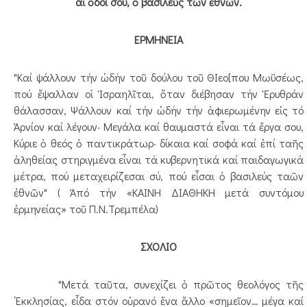
αἱ ὁδοί σου, ὁ βασιλεὺς τῶν ἐθνῶν.
ΕΡΜΗΝΕΙΑ
"Καί ψάλλουν τήν ὠδήν τοῦ δούλου τοῦ ΘΙεο[που Μωϋσέως,
πού ἔψαλλαν οἱ Ἰσραηλῖται, ὅταν διέβησαν τήν Ἐρυθράν
θάλασσαν, Ψάλλουν καί τήν ὠδήν τήν ἀφιερωμένην εἰς τό
Ἀρνίον καί λέγουν· Μεγάλα καί θαυμαστά εἶναι τά ἔργα σου,
Κύριε ὁ θεός ὁ παντικράτωρ· δίκαια καί σοφά καί ἐπί ταῆς
ἀληθείας στηριγμένα εἶναι τά κυβερνητικά καί παιδαγωγικά
μέτρα, πού μεταχειρίζεσαι σύ, πού εἶσαι ὁ βασιλεύς ταῶν
ἐθνῶν" ( Ἀπό τήν «ΚΑΙΝΗ ΔΙΑΘΗΚΗ μετά συντόμου
ἑρμηνείας» τοῦ Π.Ν.Τρεμπέλα)
ΣΧΟΛΙΟ
"Μετά ταῦτα, συνεχίζει ὁ πρῶτος θεολόγος τῆς
᾿Εκκλησίας, εἶδα στόν οὐρανό ἕνα ἄλλο «σημεῖον… μέγα καί