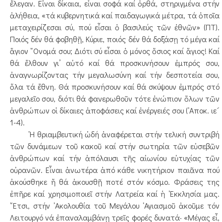
ἔλεγαν. Εἶναι δίκαια, εἶναι σοφά καί ὀρθά, στηριγμένα στήν
ἀλήθεια, «τά κυβερνητικά καί παιδαγωγικά μέτρα, τά ὁποῖα
μεταχειρίζεσαι σύ, πού εἶσαι ὁ βασιλεύς τῶν ἐθνῶν» (ΠΤ).
Ποιός δέν θά φοβηθῇ, Κύριε, ποιός δέν θά δοξάσῃ τό μέγα καί
ἅγιον ῎Ονομά σου; Διότι σύ εἶσαι ὁ μόνος ὅσιος καί ἅγιος! Καί
θά ἔλθουν γι’ αὐτό καί θά προσκυνήσουν ἐμπρός σου,
ἀναγνωρίζοντας τήν μεγαλωσύνη καί τήν δεσποτεία σου,
ὅλα τά ἔθνη. Θά προσκυνήσουν καί θά σκύψουν ἐμπρός στό
μεγαλεῖο σου, διότι θά φανερωθοῦν τότε ἐνώπιον ὅλων τῶν
ἀνθρώπων οἱ δίκαιες ἀποφάσεις καί ἐνέργειές σου (᾿Αποκ. ιε´
1-4).
῾Η θριαμβευτική ὠδή ἀναφέρεται στήν τελική συντριβή
τῶν δυνάμεων τοῦ κακοῦ καί στήν σωτηρία τῶν εὐσεβῶν
ἀνθρώπων καί τήν ἀπόλαυσι τῆς αἰωνίου εὐτυχίας τῶν
οὐρανῶν. Εἶναι ἀνωτέρα ἀπό κάθε νικητήριον παιᾶνα πού
ἀκούσθηκε ἤ θά ἀκουσθῇ ποτέ στόν κόσμο. Φράσεις της
ἐπῆρε καί χρησιμοποιεῖ στήν Λατρεία καί ἡ ᾿Εκκλησία μας.
῎Ετσι, στήν ᾿Ακολουθία τοῦ Μεγάλου ῾Αγιασμοῦ ἀκοῦμε τόν
Λειτουργό νά ἐπαναλαμβάνῃ τρεῖς φορές δυνατά· «Μέγας εἶ,