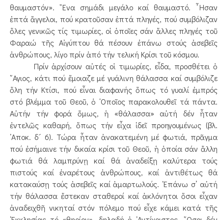
θαυμαστόν». ῞Ενα σημάδι μεγάλο καί θαυμαστό. ῏Ησαν
ἑπτά ἄγγελοι, πού κρατοῦσαν ἑπτά πληγές, πού συμβόλιζαν
ὅλες γενικῶς τίς τιμωρίες, οἱ ὁποῖες σάν ἄλλες πληγές τοῦ
Φαραώ τῆς Αἰγύπτου θά πέσουν ἐπάνω στούς ἀσεβεῖς
ἀνθρώπους, λίγο πρίν ἀπό τήν τελική Κρίσι τοῦ κόσμου.
Πρίν ἀρχίσουν αὐτές οἱ τιμωρίες, εἶδα, προσθέτει ὁ
῞Αγιος, κάτι πού ἔμοιαζε μέ γυάλινη θάλασσα καί συμβόλιζε
ὅλη τήν Κτίσι, πού εἶναι διαφανής ὅπως τό γυαλί ἐμπρός
στό βλέμμα τοῦ Θεοῦ, ὁ ῾Οποῖος παρακολουθεῖ τά πάντα.
Αὐτήν τήν φορά ὅμως, ἡ «θάλασσα» αὐτή δέν ἦταν
ἐντελῶς καθαρή, ὅπως τήν εἶχα ἰδεῖ προηγουμένως (βλ.
᾿Αποκ. δ´ 6). Τώρα ἦταν ἀνακατεμένη μέ φωτιά, πρᾶγμα
πού ἐσήμαινε τήν δικαία κρίσι τοῦ Θεοῦ, ἡ ὁποία σάν ἄλλη
φωτιά θά λαμπρύνῃ καί θά ἀναδείξῃ καλύτερα τούς
πιστούς καί ἐναρέτους ἀνθρώπους, καί ἀντιθέτως θά
κατακαύσῃ τούς ἀσεβεῖς καί ἁμαρτωλούς. ᾿Επάνω σ’ αὐτή
τήν θάλασσα ἔστεκαν σταθεροί καί ἀκλόνητοι ὅσοι εἶχαν
ἀναδειχθῆ νικηταί στόν πόλεμο πού εἶχε κάμει κατά τῆς
᾿Εκκλησίας τό «θηρίον», δηλαδή ὁ ᾿Αντίχριστος. ῞Οσοι δέν