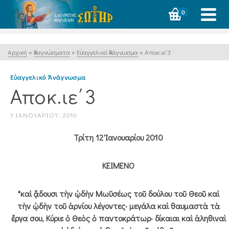
0
Αρχική
»
Ἀναγνώσματα
»
Εὐαγγελικό Ἀνάγνωσμα
»
Αποκ.ιε΄3
Εὐαγγελικό Ἀνάγνωσμα
Αποκ.ιε΄3
1 ΙΑΝΟΥΑΡΊΟΥ, 2010
Τρίτη 12 Ἰανουαρίου 2010
ΚΕΙΜΕΝΟ
"καὶ ᾄδουσι τὴν ᾠδὴν Μωϋσέως τοῦ δούλου τοῦ Θεοῦ καὶ
τὴν ᾠδὴν τοῦ ἀρνίου λέγοντες· μεγάλα καὶ θαυμαστὰ τὰ
ἔργα σου, Κύριε ὁ Θεὸς ὁ παντοκράτωρ· δίκαιαι καὶ ἀληθιναὶ