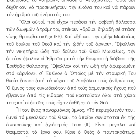
δέχθηκαν νά προσκυνήσουν τήν εἰκόνα του καί νά πάρουν
τόν ἀριθμό τοῦ ὀνόματός του.
῞Ολοι αὐτοί, πού εἶχαν περάσει τήν φοβερή θάλασσα
τῶν διωγμῶν ἀτρόμητοι, στέκουν «ὄρθιοι, δηλαδή σέ στάση
νίκης θριαμβευτικῆς» (ΕΒ). Καί «ᾄδουσι τήν ᾠδήν Μωϋσέως
τοῦ δούλου τοῦ Θεοῦ καί τήν ᾠδήν τοῦ ἀρνίου». ῎Εψαλλαν
τήν νικητήρια ὠδή τοῦ δούλου τοῦ Θεοῦ Μωϋσέως, τήν
ὁποίαν ἔψαλαν οἱ ῾Εβραῖοι μετά τήν θαυμαστή διάβασι τῆς
᾿Ερυθρᾶς θαλάσσης. ῎Εψαλλαν καί τήν ὠδή τήν ἀφιερωμένη
στό «ἀρνίον», σ’ ᾿Εκεῖνον ὁ ῾Οποῖος μέ τήν σταυρική Του
θυσία ἔσωσε ἀπό τά νύχια τοῦ Διαβόλου τούς ἀνθρώπους.
῾Ο ὕμνος τους συνωδευόταν ἀπό τούς ἁρμονικούς ἤχους πού
ἔβγαιναν ἀπό τίς κιθάρες πού κρατοῦσαν ὅλοι στά χέρια
τους καί οἱ ὁποῖες τούς εἶχαν δοθῆ ἀπό τόν Θεό.
῏Ηταν ἕνας παναρμόνιος ὕμνος. «Τό περιεχόμενόν του…
ὑμνεῖ τό μεγαλεῖον τοῦ Θεοῦ, τό ὁποῖον συνίσταται ἐκ τῆς
δικαιοσύνης καί ἁγιότητός Του» (ΙΓ). Εἶναι μεγάλα καί
θαυμαστά τά ἔργα σου, Κύριε ὁ Θεός ὁ παντοκράτωρ,