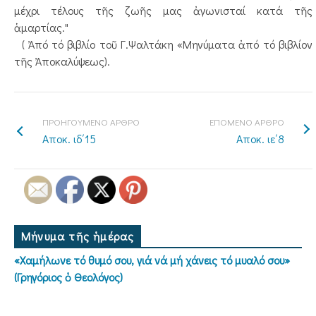
μέχρι τέλους τῆς ζωῆς μας ἀγωνισταί κατά τῆς
ἁμαρτίας."
( Ἀπό τό βιβλίο τοῦ Γ.Ψαλτάκη «Μηνύματα ἀπό τό βιβλίον
τῆς Ἀποκαλύψεως).
ΠΡΟΗΓΟΥΜΕΝΟ ΑΡΘΡΟ
ΕΠΟΜΕΝΟ ΑΡΘΡΟ
Αποκ. ιδ΄15
Αποκ. ιε΄8
Μήνυμα τῆς ἡμέρας
«Χαμήλωνε τό θυμό σου, γιά νά μή χάνεις τό μυαλό σου»
(Γρηγόριος ὁ Θεολόγος)