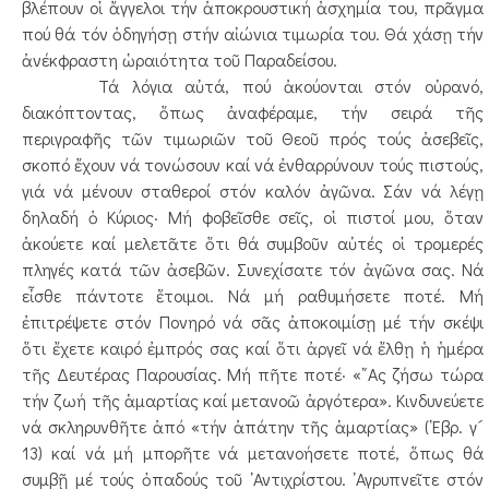
βλέπουν οἱ ἄγγελοι τήν ἀποκρουστική ἀσχημία του, πρᾶγμα
πού θά τόν ὁδηγήσῃ στήν αἰώνια τιμωρία του. Θά χάσῃ τήν
ἀνέκφραστη ὡραιότητα τοῦ Παραδείσου.
Τά λόγια αὐτά, πού ἀκούονται στόν οὐρανό,
διακόπτοντας, ὅπως ἀναφέραμε, τήν σειρά τῆς
περιγραφῆς τῶν τιμωριῶν τοῦ Θεοῦ πρός τούς ἀσεβεῖς,
σκοπό ἔχουν νά τονώσουν καί νά ἐνθαρρύνουν τούς πιστούς,
γιά νά μένουν σταθεροί στόν καλόν ἀγῶνα. Σάν νά λέγῃ
δηλαδή ὁ Κύριος· Μή φοβεῖσθε σεῖς, οἱ πιστοί μου, ὅταν
ἀκούετε καί μελετᾶτε ὅτι θά συμβοῦν αὐτές οἱ τρομερές
πληγές κατά τῶν ἀσεβῶν. Συνεχίσατε τόν ἀγῶνα σας. Νά
εἶσθε πάντοτε ἕτοιμοι. Νά μή ραθυμήσετε ποτέ. Μή
ἐπιτρέψετε στόν Πονηρό νά σᾶς ἀποκοιμίσῃ μέ τήν σκέψι
ὅτι ἔχετε καιρό ἐμπρός σας καί ὅτι ἀργεῖ νά ἔλθῃ ἡ ἡμέρα
τῆς Δευτέρας Παρουσίας. Μή πῆτε ποτέ· «῎Ας ζήσω τώρα
τήν ζωή τῆς ἁμαρτίας καί μετανοῶ ἀργότερα». Κινδυνεύετε
νά σκληρυνθῆτε ἀπό «τήν ἀπάτην τῆς ἁμαρτίας» (῾Εβρ. γ´
13) καί νά μή μπορῆτε νά μετανοήσετε ποτέ, ὅπως θά
συμβῇ μέ τούς ὀπαδούς τοῦ ᾿Αντιχρίστου. ᾿Αγρυπνεῖτε στόν