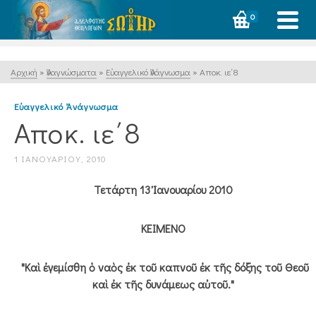
0
Αρχική
»
Ἀναγνώσματα
»
Εὐαγγελικό Ἀνάγνωσμα
»
Αποκ. ιε΄8
Εὐαγγελικό Ἀνάγνωσμα
Αποκ. ιε΄8
1 ΙΑΝΟΥΑΡΊΟΥ, 2010
Τετάρτη 13 Ἰανουαρίου 2010
ΚΕΙΜΕΝΟ
"Καὶ ἐγεμίσθη ὁ ναὸς ἐκ τοῦ καπνοῦ ἐκ τῆς δόξης τοῦ Θεοῦ
καὶ ἐκ τῆς δυνάμεως αὐτοῦ."