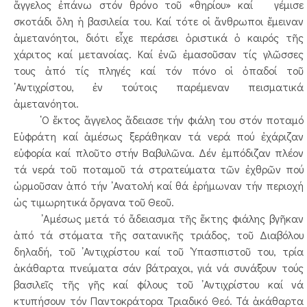
ἄγγελος ἐπάνω στόν θρόνο τοῦ «θηρίου» καί γέμισε
σκοτάδι ὅλη ἡ βασιλεία του. Καί τότε οἱ ἄνθρωποι ἔμειναν
ἀμετανόητοι, διότι εἶχε περάσει ὁριστικά ὁ καιρός τῆς
χάριτος καί μετανοίας. Καί ἐνῶ ἐμασοῦσαν τίς γλῶσσες
τους ἀπό τίς πληγές καί τόν πόνο οἱ ὀπαδοί τοῦ
᾿Αντιχρίστου, ἐν τούτοις παρέμεναν πεισματικά
ἀμετανόητοι.
῾Ο ἕκτος ἄγγελος ἄδειασε τήν φιάλη του στόν ποταμό
Εὐφράτη καί ἀμέσως ξεράθηκαν τά νερά πού ἐχάριζαν
εὐφορία καί πλοῦτο στήν Βαβυλῶνα. Δέν ἐμπόδιζαν πλέον
τά νερά τοῦ ποταμοῦ τά στρατεύματα τῶν ἐχθρῶν πού
ὡρμοῦσαν ἀπό τήν ᾿Ανατολή καί θά ἐρήμωναν τήν περιοχή
ὡς τιμωρητικά ὄργανα τοῦ Θεοῦ.
᾿Αμέσως μετά τό ἄδειασμα τῆς ἕκτης φιάλης βγῆκαν
ἀπό τά στόματα τῆς σατανικῆς τριάδος, τοῦ Διαβόλου
δηλαδή, τοῦ ᾿Αντιχρίστου καί τοῦ ῾Υπασπιστοῦ του, τρία
ἀκάθαρτα πνεύματα σάν βάτραχοι, γιά νά συνάξουν τούς
βασιλεῖς τῆς γῆς καί φίλους τοῦ ᾿Αντιχρίστου καί νά
κτυπήσουν τόν Παντοκράτορα Τριαδικό Θεό. Τά ἀκάθαρτα