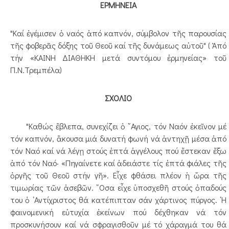
ΕΡΜΗΝΕΙΑ
"Καί ἐγέμισεν ὁ ναός ἀπό καπνόν, σύμβολον τῆς παρουσίας
τῆς φοβερᾶς δόξης τοῦ Θεοῦ καί τῆς δυνάμεως αὐτοῦ" ( Ἀπό
τήν «ΚΑΙΝΗ ΔΙΑΘΗΚΗ μετά συντόμου ἑρμηνείας» τοῦ
Π.Ν.Τρεμπέλα)
ΣΧΟΛΙΟ
"Καθώς ἔβλεπα, συνεχίζει ὁ ῞Αγιος, τόν Ναόν ἐκεῖνον μέ
τόν καπνόν, ἄκουσα μιά δυνατή φωνή νά ἀντηχῇ μέσα ἀπό
τόν Ναό καί νά λέγῃ στούς ἑπτά ἀγγέλους πού ἔστεκαν ἔξω
ἀπό τόν Ναό· «Πηγαίνετε καί ἀδειάστε τίς ἑπτά φιάλες τῆς
ὀργῆς τοῦ Θεοῦ στήν γῆ». Εἶχε φθάσει πλέον ἡ ὥρα τῆς
τιμωρίας τῶν ἀσεβῶν. ῞Οσα εἶχε ὑποσχεθῆ στούς ὀπαδούς
του ὁ ᾿Αντίχριστος θά κατέπιπταν σάν χάρτινος πύργος. ῾Η
φαινομενική εὐτυχία ἐκείνων πού δέχθηκαν νά τόν
προσκυνήσουν καί νά σφραγισθοῦν μέ τό χάραγμά του θά