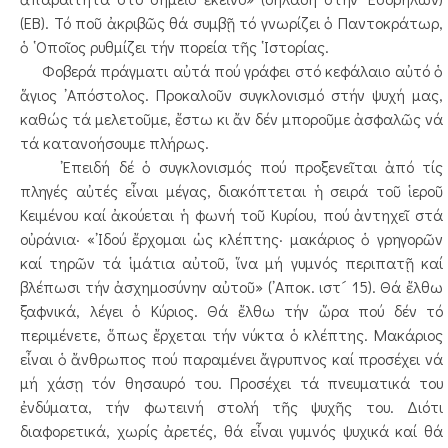
(ΕΒ). Τό ποῦ ἀκριβῶς θά συμβῇ τό γνωρίζει ὁ Παντοκράτωρ,
ὁ ῾Οποῖος ρυθμίζει τήν πορεία τῆς ῾Ιστορίας.
Φοβερά πράγματι αὐτά πού γράφει στό κεφάλαιο αὐτό ὁ
ἅγιος ᾿Απόστολος. Προκαλοῦν συγκλονισμό στήν ψυχή μας,
καθώς τά μελετοῦμε, ἔστω κι ἄν δέν μποροῦμε ἀσφαλῶς νά
τά κατανοήσουμε πλήρως.
᾿Επειδή δέ ὁ συγκλονισμός πού προξενεῖται ἀπό τίς
πληγές αὐτές εἶναι μέγας, διακόπτεται ἡ σειρά τοῦ ἱεροῦ
Κειμένου καί ἀκούεται ἡ φωνή τοῦ Κυρίου, πού ἀντηχεῖ στά
οὐράνια· «᾿Ιδού ἔρχομαι ὡς κλέπτης· μακάριος ὁ γρηγορῶν
καί τηρῶν τά ἱμάτια αὐτοῦ, ἵνα μή γυμνός περιπατῇ καί
βλέπωσι τήν ἀσχημοσύνην αὐτοῦ» (᾿Αποκ. ιστ´ 15). Θά ἔλθω
ξαφνικά, λέγει ὁ Κύριος. Θά ἔλθω τήν ὥρα πού δέν τό
περιμένετε, ὅπως ἔρχεται τήν νύκτα ὁ κλέπτης. Μακάριος
εἶναι ὁ ἄνθρωπος πού παραμένει ἄγρυπνος καί προσέχει νά
μή χάσῃ τόν θησαυρό του. Προσέχει τά πνευματικά του
ἐνδύματα, τήν φωτεινή στολή τῆς ψυχῆς του. Διότι
διαφορετικά, χωρίς ἀρετές, θά εἶναι γυμνός ψυχικά καί θά