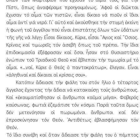
Πίστι, ὅπως ἀναφέραμε προηγουμένως. ᾿Αφοῦ οἱ διῶκται
ἔχυσαν τό αἷμα τῶν πιστῶν, εἶναι δίκαιο νά πιοῦν οἱ ἴδιοι
αἷμα ἀντί γιά νερό. Γι’ αὐτό καί ἀκούσθηκε τήν στιγμή ἐκείνη
ἡ φωνή τοῦ ἀγγέλου πού εἶναι ἐπιστάτης ὅλων τῶν ὑδάτων
τῆς γῆς νά λέγῃ· Εἶσαι δίκαιος, Κύριε, εἶσαι ῞Αγιος καί ῞Οσιος.
Κρίνεις καί τιμωρεῖς τόν ἀσεβῆ ὅπως τοῦ πρέπει. Τήν ἴδια
ἐπιδοκιμασία ἐξέφρασαν καί ὅσοι ἦσαν στό Θυσιαστήριο
ἐνώπιον τοῦ Τριαδικοῦ Θεοῦ καί ἔβλεπαν τήν τιμωρία μέ τό
αἷμα. «…ναί, Κύριε ὁ Θεός ὁ παντοκράτωρ», ἔλεγαν. Εἶναι
«ἀληθιναί καί δίκαιαι αἱ κρίσεις σου».
Κατόπιν ἄδειασε τήν φιάλη του στόν ἥλιο ὁ τέταρτος
ἄγγελος ἔχοντας τήν ἄδεια νά κατακαύσῃ τούς ἀνθρώπους.
Καί «ἐκαυματίσθησαν οἱ ἄνθρωποι καῦμα μέγα». Φοβερός
καύσωνας, φωτιά ἐζεμάτισε τόν κόσμο. Παρά ταῦτα ὅμως
δέν μετενόησαν οἱ πωρωμένοι ἄνθρωποι καί δέν
ἐπροσκύνησαν τόν Θεόν. ᾿Αντιθέτως ἐβλασφήμησαν τόν
Θεόν.
Τό ἴδιο συνέβη καί ὅταν ἄδειασε τήν φιάλη του ὁ πέμπτος