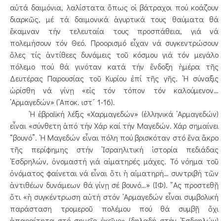
αὐτά δαιμόνια, λαλίστατα ὅπως οἱ βάτραχοι πού κοάζουν
διαρκῶς, μέ τά δαιμονικά ἀγυρτικά τους θαύματα θά
ἔκαμναν τήν τελευταία τους προσπάθεια, γιά νά
πολεμήσουν τόν Θεό. Προορισμό εἶχαν νά συγκεντρώσουν
ὅλες τίς ἀντίθεες δυνάμεις τοῦ κόσμου γιά τόν μεγάλο
πόλεμο πού θά γινόταν κατά τήν ἔνδοξη ἡμέρα τῆς
Δευτέρας Παρουσίας τοῦ Κυρίου ἐπί τῆς γῆς. ῾Η σύναξις
ὡρίσθη νά γίνῃ «εἰς τόν τόπον τόν καλούμενον…
῾Αρμαγεδών» (᾿Αποκ. ιστ´ 1-16).
῾Η ἑβραϊκή λέξις «Χαρμαγεδών» (ἑλληνικά ῾Αρμαγεδών)
εἶναι «σύνθετη ἀπό τήν Χάρ καί τήν Μαγεδών. Χάρ σημαίνει
“βουνό”. ῾Η Μαγεδών εἶναι πόλη πού βρισκόταν στό ἕνα ἄκρο
τῆς περίφημης στήν ᾿Ισραηλιτική ἱστορία πεδιάδας
᾿Εσδρηλών, ὀνομαστή γιά αἱματηρές μάχες. Τό νόημα τοῦ
ὀνόματος φαίνεται νά εἶναι ὅτι ἡ αἱματηρή… συντριβή τῶν
ἀντιθέων δυνάμεων θά γίνῃ σέ βουνό…» (ΙΦ). ῎Ας προστεθῇ
ὅτι «ἡ συγκέντρωση αὐτή στόν ῾Αρμαγεδών εἶναι συμβολική
παράσταση τρομεροῦ πολέμου πού θά συμβῇ ὄχι
ἀπαραίτητα στό σημεῖο ἐκεῖνο» (δηλαδή στήν ᾿Εσδρηλών)