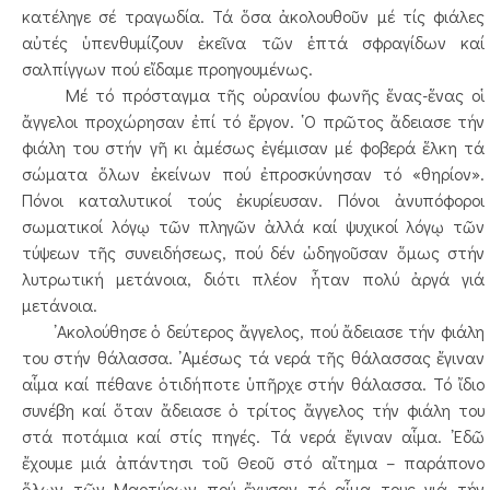
κατέληγε σέ τραγωδία. Τά ὅσα ἀκολουθοῦν μέ τίς φιάλες
αὐτές ὑπενθυμίζουν ἐκεῖνα τῶν ἑπτά σφραγίδων καί
σαλπίγγων πού εἴδαμε προηγουμένως.
Μέ τό πρόσταγμα τῆς οὐρανίου φωνῆς ἕνας-ἕνας οἱ
ἄγγελοι προχώρησαν ἐπί τό ἔργον. ῾Ο πρῶτος ἄδειασε τήν
φιάλη του στήν γῆ κι ἀμέσως ἐγέμισαν μέ φοβερά ἕλκη τά
σώματα ὅλων ἐκείνων πού ἐπροσκύνησαν τό «θηρίον».
Πόνοι καταλυτικοί τούς ἐκυρίευσαν. Πόνοι ἀνυπόφοροι
σωματικοί λόγῳ τῶν πληγῶν ἀλλά καί ψυχικοί λόγῳ τῶν
τύψεων τῆς συνειδήσεως, πού δέν ὡδηγοῦσαν ὅμως στήν
λυτρωτική μετάνοια, διότι πλέον ἦταν πολύ ἀργά γιά
μετάνοια.
᾿Ακολούθησε ὁ δεύτερος ἄγγελος, πού ἄδειασε τήν φιάλη
του στήν θάλασσα. ᾿Αμέσως τά νερά τῆς θάλασσας ἔγιναν
αἷμα καί πέθανε ὁτιδήποτε ὑπῆρχε στήν θάλασσα. Τό ἴδιο
συνέβη καί ὅταν ἄδειασε ὁ τρίτος ἄγγελος τήν φιάλη του
στά ποτάμια καί στίς πηγές. Τά νερά ἔγιναν αἷμα. ᾿Εδῶ
ἔχουμε μιά ἀπάντησι τοῦ Θεοῦ στό αἴτημα – παράπονο
ὅλων τῶν Μαρτύρων πού ἔχυσαν τό αἷμα τους γιά τήν