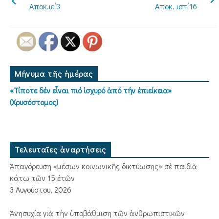
Αποκ.ιε΄3
Αποκ. ιστ΄16
Μήνυμα τῆς ἡμέρας
«Τίποτε δέν εἶναι πιό ἰσχυρό ἀπό τήν ἐπιείκεια»
(Χρυσόστομος)
Τελευταῖες ἀναρτήσεις
Ἀπαγόρευση «μέσων κοινωνικῆς δικτύωσης» σὲ παιδιὰ
κάτω τῶν 15 ἐτῶν
3 Αυγούστου, 2026
Ἀνησυχία γιὰ τὴν ὑποβάθμιση τῶν ἀνθρωπιστικῶν