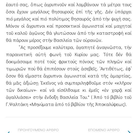
ἑαυτό σας, ὅπως ἀγρυπνοῦν καί λαμβάνουν τά μέτρα τους
ὅσοι ἔχουν μεγάλους θησαυρούς ἐπί τῆς γῆς. Δέν ὑπάρχει
πιό μεγάλος καί πιό πολύτιμος θησαυρός ἀπό τήν ψυχή σας.
Μόνον οἱ ἄγρυπνοι καί προσεκτικοί ἀγωνισταί καί μαχηταί
τοῦ καλοῦ ἀγῶνος θά γλυτώσουν ἀπό τήν καταστροφή καί
θά πάρουν μέρος στήν Βασιλεία τῶν οὐρανῶν.
῎Ας προσέξουμε καλύτερα, ἀγαπητέ ἀναγνῶστα, τήν
παραινετική αὐτή φωνή τοῦ Κυρίου μας. Τότε δέν θά
δοκιμάσουμε ποτέ τούς φρικτούς πόνους τῶν πληγῶν καί
τιμωριῶν πού θά ἐπιπέσουν στούς ἀσεβεῖς. ᾿Αντιθέτως, ἐφ’
ὅσον θά εἴμαστε ἄγρυπνοι ἀγωνισταί κατά τῆς ἁμαρτίας,
θά μᾶς ἀξιώσῃ ᾿Εκεῖνος νά συμπεριληφθοῦμε στόν «κλῆρον
τῶν δικαίων»· καί νά εἰσέλθουμε κι ἐμεῖς «ἐν χαρᾷ καί
ἀγαλλιάσει» στήν ἔνδοξη Βασιλεία Του." ( Ἀπό τό βιβλίο τοῦ
Γ.Ψαλτάκη «Μηνύματα ἀπό τό βιβλίον τῆς Ἀποκαλύψεως).
ΠΡΟΗΓΟΥΜΕΝΟ ΑΡΘΡΟ
ΕΠΟΜΕΝΟ ΑΡΘΡΟ