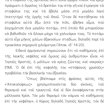
πράγματι ὁ ἄγγελος τό δρεπάνι του στήν γῆ καί ἐτρύγησε τά
σταφύλια της καί τά ἔβαλε μέσα στό μεγάλο ληνό
(πατητήρι) τῆς ὀργῆς τοῦ Θεοῦ. ῞Οταν δέ πατήθηκαν τά
σταφύλια αὐτά ἔξω ἀπό τήν πόλι, ἐβγῆκε αἷμα, πού
ἐσχημάτισε ἕνα μεγάλο ποτάμι, στό ὁποῖο θά μποροῦσαν
νά βυθισθοῦν τά ἄλογα μέχρι τά χαλινάρια τους. Τό ποτάμι
αὐτό εἶχε μῆκος χιλίων ἑξακοσίων σταδίων, δηλαδή περί τά
τριακόσια σημερινά χιλιόμετρα (᾿Αποκ. ιδ´ 14-20).
Εἰδικοί ἑρμηνευταί σημειώνουν ὅτι «ὁ καθήμενος ἐπί
τῆς λευκῆς νεφέλης καί ὅμοιος υἱῷ ἀνθρώπου» εἶναι «ὁ
᾿Ιησοῦς Χριστός, ὁ μέλλων νά κρίνῃ ζῶντας καί νεκρούς»
(ΠΜ). ῾Ο δέ ἐπί τῆς κεφαλῆς του «στέφανος χρυσοῦς»
προβάλλει τήν βασιλικήν του ἐξουσίαν.
῞Οπως βλέπουμε στίς φράσεις αὐτές τῆς
«᾿Αποκαλύψεως» χρησιμοποιοῦνται δύο εἰκόνες, τοῦ
θερισμοῦ καί τοῦ τρυγητοῦ. Καί οἱ δύο ἀναφέρονται στήν
μέλλουσα Κρίσι. Τόν μέν θερισμό τόν κάμνει «ὁ καθήμενος
ἐπί τήν νεφέλην», ὁ Κύριος δηλαδή ᾿Ιησοῦς Χριστός, τόν δέ