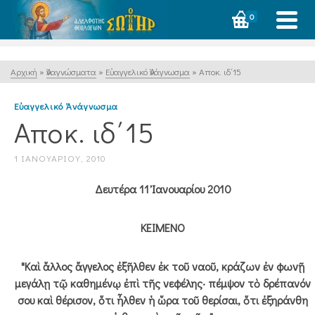
0
Αρχική
»
Ἀναγνώσματα
»
Εὐαγγελικό Ἀνάγνωσμα
»
Αποκ. ιδ΄15
Εὐαγγελικό Ἀνάγνωσμα
Αποκ. ιδ΄15
1 ΙΑΝΟΥΑΡΊΟΥ, 2010
Δευτέρα 11 Ἰανουαρίου 2010
ΚΕΙΜΕΝΟ
"Καὶ ἄλλος ἄγγελος ἐξῆλθεν ἐκ τοῦ ναοῦ, κράζων ἐν φωνῇ
μεγάλῃ τῷ καθημένῳ ἐπὶ τῆς νεφέλης· πέμψον τὸ δρέπανόν
σου καὶ θέρισον, ὅτι ἦλθεν ἡ ὥρα τοῦ θερίσαι, ὅτι ἐξηράνθη