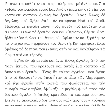
᾿Επάνω του καθόταν κάποιος πού ἔμοιαζε μέ ἄνθρωπο. Στό
κεφάλι του φοροῦσε χρυσό βασιλικό στέμμα καί στό χέρι του
κρατοῦσε κοφτερό ἀκονισμένο δρεπάνι. ῞Ενας ἄλλος δέ
ἄγγελος, πού βγῆκε ἀπό τόν ἐπουράνιο Ναό τοῦ Θεοῦ,
ἐφώναζε μέ μεγάλη φωνή πρός αὐτόν πού καθόταν στό
σύννεφο. Στεῖλε τό δρεπάνι σου καί «θέρισον», θέρισε, διότι
ἦλθε πλέον ἡ ὥρα τοῦ θερισμοῦ. ῾Ωρίμασαν καί ξεράθηκαν
τά στάχυα καί περιμένουν τόν θεριστή. Καί πράγματι ἔριξε
ἀμέσως τό δρεπάνι του ἐκεῖνος στήν γῆ καί θερίσθηκαν τά
ὥριμα στάχυα τῆς γῆς.
Βγῆκε ἐν τῷ μεταξύ καί ἕνας ἄλλος ἄγγελος ἀπό τόν
Ναόν ἐκεῖνον, πού κρατοῦσε καί αὐτός ἕνα κοφτερό καί
ἀκονισμένο δρεπάνι. ῞Ενας δέ τρίτος ἄγγελος, πού βγῆκε
ἀπό τό Θυσιαστήριον, ὅπου ἦταν τό αἷμα τῶν Μαρτύρων,
καί εἶχε ἐξουσία στήν φωτιά πού φυλάσσεται γιά τήν
τιμωρία τῶν ἀσεβῶν, ἐφώναξε μέ μεγάλη φωνή πρός τόν
δεύτερο ἄγγελο, ὁ ὁποῖος κρατοῦσε τό κοφτερό δρεπάνι.
Στεῖλε τό ἀκονισμένο δρεπάνι σου καί «τρύγησον»· τρύγησε
τά σταφύλια τῆς ἀμπέλου, διότι εἶναι ὥριμα πλέον. Καί ἔριξε