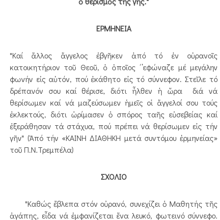
ὁ θερισμὸς τῆς γῆς."
ΕΡΜΗΝΕΙΑ
"Καί ἄλλος ἄγγελος ἐβγῆκεν ἀπό τό ἐν οὐρανοῖς
κατοικητήριον τοῦ Θεοῦ, ὁ ὁποῖος ΄’εφώναζε μέ μεγάλην
φωνήν εἰς αὐτόν, πού ἐκάθητο εἰς τό σύννεφον. Στεῖλε τό
δρέπανόν σου καί θέρισε, διότι ἦλθεν ἡ ὥρα διά νά
θερίσωμεν καί νά μαζεύσωμεν ἡμεῖς οἱ ἄγγελοί σου τούς
ἐκλεκτούς, διότι ὡρίμασεν ὁ σπόρος ταῆς εὐσεβείας καί
ἐξεράθησαν τά στάχυα, πού πρέπει νά θερίσωμεν εἰς τήν
γῆν" (Ἀπό τήν «ΚΑΙΝΗ ΔΙΑΘΗΚΗ μετά συντόμου ἑρμηνείας»
τοῦ Π.Ν.Τρεμπέλα)
ΣΧΟΛΙΟ
"Καθώς ἔβλεπα στόν οὐρανό, συνεχίζει ὁ Μαθητής τῆς
ἀγάπης, εἶδα νά ἐμφανίζεται ἕνα λευκό, φωτεινό σύννεφο.