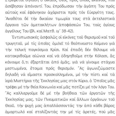
ἀσέβησαν ἀπέναντί Του, ἐπρόδωσαν τήν ἀγάπη Του πρός
αὐτούς καί ἐφάνηκαν ἀχάριστοι πρός τόν Εὐεργέτη τους.
᾿Αναθέτει δέ τήν δικαίαν τιμωρία τους στά ἐκτελεστικά
ὄργανα τῶν ἀμετακλήτων ἀποφάσεών Του, τούς ἁγίους
ἀγγέλους Του (βλ. καί Ματθ. ιγ´ 38-42).
᾿Εντυπωσιακές ἀσφαλῶς οἱ εἰκόνες τοῦ θερισμοῦ καί τοῦ
τρυγητοῦ, μέ τίς ὁποῖες ὁμιλεῖ τό θεόπνευστο Κείμενο γιά
τήν τελική παγκόσμια Κρίσι. Καί ἐπειδή δέν θέλουμε νά
κατακριθοῦμε αἰώνια καί νά ὁδηγηθοῦμε στήν Κόλασι, ἄς
κάνουμε ὅ,τι ἐξαρτᾶται ἀπό ἐμᾶς, γιά νά γίνουμε στάχυα
μεστωμένα, ἕτοιμα πρός θερισμόν. ῎Ας ἀγωνιζώμαστε
δηλαδή νά εἴμαστε προσκολλημένοι, μέ τήν πίστι καί τά
ἱερά Μυστήρια τῆς ᾿Εκκλησίας μας στόν Κύριο, ὁ ῾Οποῖος μᾶς
τρέφει μέ τήν θεία Κοινωνία καί μᾶς ποτίζει μέ τόν λόγο Του.
῎Ας καλλιεργοῦμε δέ μέ τήν βοήθεια τῶν ἐργατῶν τῆς
᾿Εκκλησίας μας, τῶν Πνευματικῶν καί ἄλλων ὀργάνων τοῦ
Θεοῦ, τήν ψυχή μας ἀπαλλάσσοντάς την ἀπό κάθε βάρος
ἁμαρτωλό καί στολίζοντάς την μέ τίς ἀρετές, πού μᾶς