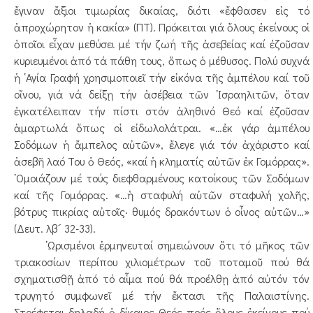
ἔγιναν ἄξιοι τιμωρίας δικαίας, διότι «ἔφθασεν εἰς τό
ἀπροχώρητον ἡ κακία» (ΠΤ). Πρόκειται γιά ὅλους ἐκείνους οἱ
ὁποῖοι εἶχαν μεθύσει μέ τήν ζωή τῆς ἀσεβείας καί ἐζοῦσαν
κυριευμένοι ἀπό τά πάθη τους, ὅπως ὁ μέθυσος. Πολύ συχνά
ἡ ῾Αγία Γραφή χρησιμοποιεῖ τήν εἰκόνα τῆς ἀμπέλου καί τοῦ
οἴνου, γιά νά δείξῃ τήν ἀσέβεια τῶν ᾿Ισραηλιτῶν, ὅταν
ἐγκατέλειπαν τήν πίστι στόν ἀληθινό Θεό καί ἐζοῦσαν
ἁμαρτωλά ὅπως οἱ εἰδωλολάτραι. «…ἐκ γάρ ἀμπέλου
Σοδόμων ἡ ἄμπελος αὐτῶν», ἔλεγε γιά τόν ἀχάριστο καί
ἀσεβῆ λαό Του ὁ Θεός, «καί ἡ κληματίς αὐτῶν ἐκ Γομόρρας».
῾Ομοιάζουν μέ τούς διεφθαρμένους κατοίκους τῶν Σοδόμων
καί τῆς Γομόρρας. «…ἡ σταφυλή αὐτῶν σταφυλή χολῆς,
βότρυς πικρίας αὐτοῖς· θυμός δρακόντων ὁ οἶνος αὐτῶν…»
(Δευτ. λβ´ 32-33).
῾Ωρισμένοι ἑρμηνευταί σημειώνουν ὅτι τό μῆκος τῶν
τριακοσίων περίπου χιλιομέτρων τοῦ ποταμοῦ πού θά
σχηματισθῇ ἀπό τό αἷμα πού θά προέλθῃ ἀπό αὐτόν τόν
τρυγητό συμφωνεῖ μέ τήν ἔκτασι τῆς Παλαιστίνης.
Στρέφεται δηλαδή ὁ δίκαιος Θεός πρός ὅλους ἐκείνους πού