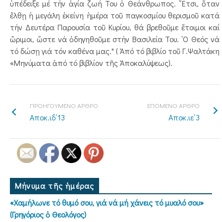
ὑπέδειξε μέ τήν ἁγία ζωή Του ὁ Θεάνθρωπος. ῎Ετσι, ὅταν
ἔλθῃ ἡ μεγάλη ἐκείνη ἡμέρα τοῦ παγκοσμίου θερισμοῦ κατά
τήν Δευτέρα Παρουσία τοῦ Κυρίου, θά βρεθοῦμε ἕτοιμοι καί
ὥριμοι, ὥστε νά ὁδηγηθοῦμε στήν Βασιλεία Του. ῾Ο Θεός νά
τό δώσῃ γιά τόν καθένα μας." ( Ἀπό τό βιβλίο τοῦ Γ.Ψαλτάκη
«Μηνύματα ἀπό τό βιβλίον τῆς Ἀποκαλύψεως).
ΠΡΟΗΓΟΥΜΕΝΟ ΑΡΘΡΟ
ΕΠΟΜΕΝΟ ΑΡΘΡΟ
Αποκ.ιδ΄13
Αποκ.ιε΄3
Μήνυμα τῆς ἡμέρας
«Χαμήλωνε τό θυμό σου, γιά νά μή χάνεις τό μυαλό σου»
(Γρηγόριος ὁ Θεολόγος)