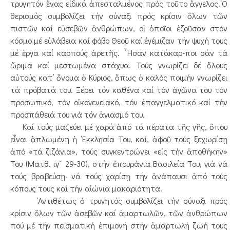
τρυγητόν ἕνας εἰδικά ἀπεσταλμένος πρός τοῦτο ἄγγελος.῾Ο
θερισμός συμβολίζει τήν σύναξι πρός κρίσιν ὅλων τῶν
πιστῶν καί εὐσεβῶν ἀνθρώπων, οἱ ὁποῖοι ἐζοῦσαν στόν
κόσμο μέ εὐλάβεια καί φόβο Θεοῦ καί ἐγέμιζαν τήν ψυχή τους
μέ ἔργα καί καρπούς ἀρετῆς. ῏Ησαν κατάκαρ-ποι σάν τά
ὥριμα καί μεστωμένα στάχυα. Τούς γνωρίζει δέ ὅλους
αὐτούς κατ’ ὄνομα ὁ Κύριος, ὅπως ὁ καλός ποιμήν γνωρίζει
τά πρόβατά του. Ξέρει τόν καθένα καί τόν ἀγῶνα του τόν
προσωπικό, τόν οἰκογενειακό, τόν ἐπαγγελματικό καί τήν
προσπάθειά του γιά τόν ἁγιασμό του.
Καί τούς μαζεύει μέ χαρά ἀπό τά πέρατα τῆς γῆς, ὅπου
εἶναι ἁπλωμένη ἡ ᾿Εκκλησία Του, καί, ἀφοῦ τούς ξεχωρίσῃ
ἀπό «τά ζιζάνια», τούς συγκεντρώνει «εἰς τήν ἀποθήκην»
Του (Ματθ. ιγ´ 29-30), στήν ἐπουράνια Βασιλεία Του, γιά νά
τούς βραβεύσῃ· νά τούς χαρίσῃ τήν ἀνάπαυσι ἀπό τούς
κόπους τους καί τήν αἰώνια μακαριότητα.
᾿Αντιθέτως ὁ τρυγητός συμβολίζει τήν σύναξι πρός
κρίσιν ὅλων τῶν ἀσεβῶν καί ἁμαρτωλῶν, τῶν ἀνθρώπων
πού μέ τήν πεισματική ἐπιμονή στήν ἁμαρτωλή ζωή τους