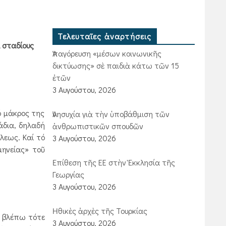
Τελευταῖες ἀναρτήσεις
ὶ σταδίους
Ἀπαγόρευση «μέσων κοινωνικῆς
δικτύωσης» σὲ παιδιὰ κάτω τῶν 15
ἐτῶν
3 Αυγούστου, 2026
ό μάκρος της
Ἀνησυχία γιὰ τὴν ὑποβάθμιση τῶν
τάδια, δηλαδή
ἀνθρωπιστικῶν σπουδῶν
λεως. Καί τό
3 Αυγούστου, 2026
μηνείας» τοῦ
Ἐπίθεση τῆς ΕΕ στὴν Ἐκκλησία τῆς
Γεωργίας
3 Αυγούστου, 2026
Ἠθικὲς ἀρχὲς τῆς Τουρκίας
ί βλέπω τότε
3 Αυγούστου, 2026