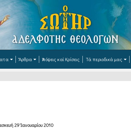
ματα
Ἄρθρα
Ἀπόψεις καὶ Κρίσεις
Τά περιοδικά μας
σκευή 29 Ἰανουαρίου 2010