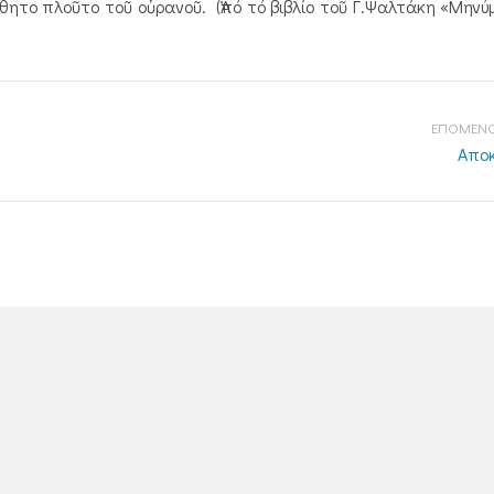
θητο πλοῦτο τοῦ οὐρανοῦ. (Ἀπό τό βιβλίο τοῦ Γ.Ψαλτάκη «Μην
ΕΠΟΜΕΝΟ
Αποκ