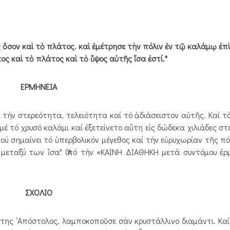
ς ὅσον καὶ τὸ πλάτος. καὶ ἐμέτρησε τὴν πόλιν ἐν τῷ καλάμῳ ἐπ
ος καὶ τὸ πλάτος καὶ τὸ ὕψος αὐτῆς ἴσα ἐστί."
ΕΡΜΗΝΕΙΑ
ει τήν στερεότητα, τελειότητα καί τό ἀδιάσειστον αὐτῆς. Καί τ
 μέ τό χρυσό καλάμι καί ἐξετείνετο αὕτη εἰς δώδεκα χιλιάδες σ
πού σημαίνει τό ὑπερβολικόν μέγεθος καί τήν εὐρυχωρίαν τῆς πό
 μεταξύ των ἴσα" (Ἀπό τήν «ΚΑΙΝΗ ΔΙΑΘΗΚΗ μετά συντόμου ἑρ
ΣΧΟΛΙΟ
της ᾿Απόστολος, λαμποκοποῦσε σάν κρυστάλλινο διαμάντι. Κα