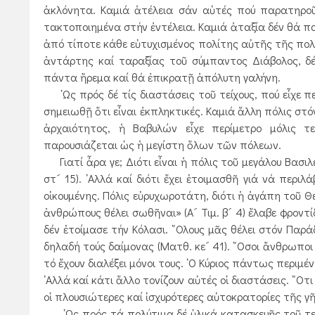
ἀκλόνητα. Καμιά ἀτέλεια σάν αὐτές πού παρατηροῦν
τακτοποιημένα στήν ἐντέλεια. Καμιά ἀταξία δέν θά πα
ἀπό τίποτε κάθε εὐτυχισμένος πολίτης αὐτῆς τῆς πολι
ἀντάρτης καί ταραξίας τοῦ σύμπαντος Διάβολος, 
πάντα ἤρεμα καί θά ἐπικρατῇ ἀπόλυτη γαλήνη.
῾Ως πρός δέ τίς διαστάσεις τοῦ τείχους, πού εἶχε πε
σημειωθῇ ὅτι εἶναι ἐκπληκτικές. Καμιά ἄλλη πόλις στόν
ἀρχαιότητος, ἡ Βαβυλών εἶχε περίμετρο μόλις τε
παρουσιάζεται ὡς ἡ μεγίστη ὅλων τῶν πόλεων.
Γιατί ἆρα γε; Διότι εἶναι ἡ πόλις τοῦ μεγάλου Βασιλ
στ´ 15). ᾿Αλλά καί διότι ἔχει ἑτοιμασθῆ γιά νά πε
οἰκουμένης. Πόλις εὐρυχωροτάτη, διότι ἡ ἀγάπη τοῦ Θε
ἀνθρώπους θέλει σωθῆναι» (Α´ Τιμ. β´ 4) ἔλαβε φροντ
δέν ἑτοίμασε τήν Κόλασι. ῞Ολους μᾶς θέλει στόν Παράδ
δηλαδή τούς δαίμονας (Ματθ. κε´ 41). ῞Οσοι ἄνθρωποι ε
τό ἔχουν διαλέξει μόνοι τους. ῾Ο Κύριος πάντως περιμ
᾿Αλλά καί κάτι ἄλλο τονίζουν αὐτές οἱ διαστάσεις. ῞Οτ
οἱ πλουσιώτερες καί ἰσχυρότερες αὐτοκρατορίες τῆς γῆ
῾Ως πρός τά πολύτιμα δέ ὑλικά κατασκευῆς τοῦ τείχο