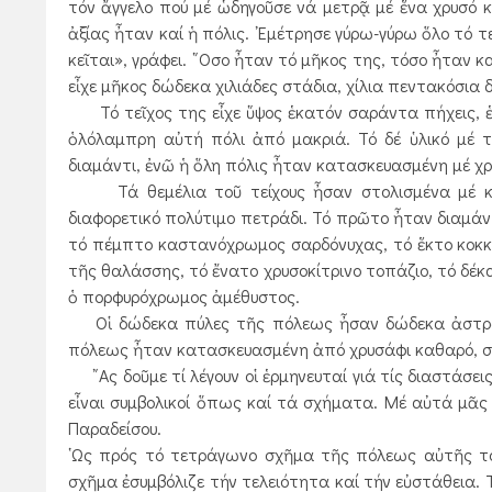
τόν ἄγγελο πού μέ ὡδηγοῦσε νά μετρᾷ μέ ἕνα χρυσό κα
ἀξίας ἦταν καί ἡ πόλις. ᾿Εμέτρησε γύρω-γύρω ὅλο τό 
κεῖται», γράφει. ῞Οσο ἦταν τό μῆκος της, τόσο ἦταν κ
εἶχε μῆκος δώδεκα χιλιάδες στάδια, χίλια πεντακόσια 
Τό τεῖχος της εἶχε ὕψος ἑκατόν σαράντα πήχεις, ἑβ
ὁλόλαμπρη αὐτή πόλι ἀπό μακριά. Τό δέ ὑλικό μέ τό
διαμάντι, ἐνῶ ἡ ὅλη πόλις ἦταν κατασκευασμένη μέ χ
Τά θεμέλια τοῦ τείχους ἦσαν στολισμένα μέ κάθε
διαφορετικό πολύτιμο πετράδι. Τό πρῶτο ἦταν διαμάντ
τό πέμπτο καστανόχρωμος σαρδόνυχας, τό ἕκτο κοκκιν
τῆς θαλάσσης, τό ἔνατο χρυσοκίτρινο τοπάζιο, τό δέκ
ὁ πορφυρόχρωμος ἀμέθυστος.
Οἱ δώδεκα πύλες τῆς πόλεως ἦσαν δώδεκα ἀστραφτ
πόλεως ἦταν κατασκευασμένη ἀπό χρυσάφι καθαρό, σάν 
῎Ας δοῦμε τί λέγουν οἱ ἑρμηνευταί γιά τίς διαστάσει
εἶναι συμβολικοί ὅπως καί τά σχήματα. Μέ αὐτά μᾶς 
Παραδείσου.
῾Ως πρός τό τετράγωνο σχῆμα τῆς πόλεως αὐτῆς το
σχῆμα ἐσυμβόλιζε τήν τελειότητα καί τήν εὐστάθεια. Τ