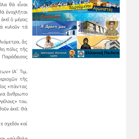
Ολα θά εἶναι
θά ἐνοχλῆται
ἐκεῖ ὁ μέγας
ά κυλοῦν τά
λιόμετρα, ἄς
άλη πόλις τῆς
 Παράδεισος
ων» (Α´ Τιμ.
περιοχῶν τῆς
ποῖος «πάντας
νένα ἄνθρωπο
γέλους» του,
θοῦν ἐκεῖ. Θά
τε σχεδόν καί
ναι «σύμβολα