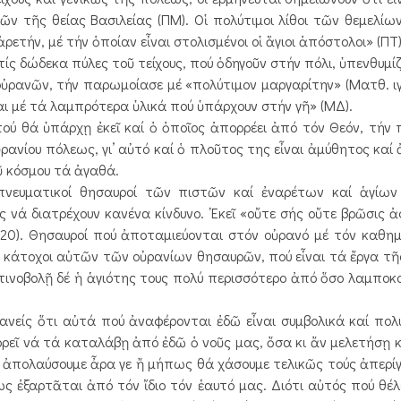
ν τῆς θείας Βασιλείας (ΠΜ). Οἱ πολύτιμοι λίθοι τῶν θεμελίων
ετήν, μέ τήν ὁποίαν εἶναι στολισμένοι οἱ ἅγιοι ἀπόστολοι» (ΠΤ)
 δώδεκα πύλες τοῦ τείχους, πού ὁδηγοῦν στήν πόλι, ὑπενθυμίζ
 οὐρανῶν, τήν παρωμοίασε μέ «πολύτιμον μαργαρίτην» (Ματθ. ιγ´
αι μέ τά λαμπρότερα ὑλικά πού ὑπάρχουν στήν γῆ» (ΜΔ).
ύ θά ὑπάρχῃ ἐκεῖ καί ὁ ὁποῖος ἀπορρέει ἀπό τόν Θεόν, τήν
ρανίου πόλεως, γι’ αὐτό καί ὁ πλοῦτος της εἶναι ἀμύθητος καί 
ῦ κόσμου τά ἀγαθά.
πνευματικοί θησαυροί τῶν πιστῶν καί ἐναρέτων καί ἁγίω
ά διατρέχουν κανένα κίνδυνο. ᾿Εκεῖ «οὔτε σής οὔτε βρῶσις ἀφ
´ 20). Θησαυροί πού ἀποταμιεύονται στόν οὐρανό μέ τόν καθη
έ κάτοχοι αὐτῶν τῶν οὐρανίων θησαυρῶν, πού εἶναι τά ἔργα τῆ
τινοβολῇ δέ ἡ ἁγιότης τους πολύ περισσότερο ἀπό ὅσο λαμποκ
ανείς ὅτι αὐτά πού ἀναφέρονται ἐδῶ εἶναι συμβολικά καί πο
εῖ νά τά καταλάβῃ ἀπό ἐδῶ ὁ νοῦς μας, ὅσα κι ἄν μελετήσῃ κα
ύς ἀπολαύσουμε ἆρα γε ἤ μήπως θά χάσουμε τελικῶς τούς ἀπερί
 ἐξαρτᾶται ἀπό τόν ἴδιο τόν ἑαυτό μας. Διότι αὐτός πού θέλε