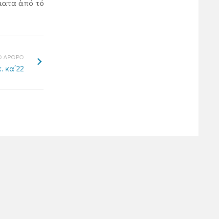
ύματα ἀπό τό
 ΑΡΘΡΟ
. κα΄22