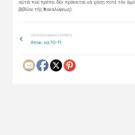
αὐτά πού πρέπει δέν πρόκειται νά χάσῃ ποτέ τόν ἀμύ
βιβλίον τῆς Ἀποκαλύψεως).
ΠΡΟΗΓΟΥΜΕΝΟ ΑΡΘΡΟ
Αποκ. κα΄10-11