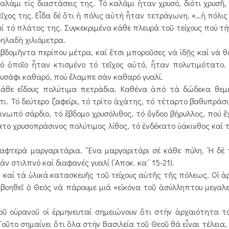
λάμι τίς διαστάσεις της. Τό καλάμι ἦταν χρυσό, διότι χρυσῆ,
τεῖχος της. Εἶδα δέ ὅτι ἡ πόλις αὐτή ἦταν τετράγωνη. «…ἡ πόλι
αί τό πλάτος της. Συγκεκριμένα κάθε πλευρά τοῦ τείχους πού τή
δηλαδή χιλιόμετρα.
δομῆντα περίπου μέτρα, καί ἔτσι μποροῦσες νά ἰδῇς καί νά 
 ὁποῖο ἦταν κτισμένο τό τεῖχος αὐτό, ἦταν πολυτιμότατο. Ε
ρυσάφι καθαρό, πού ἔλαμπε σάν καθαρό γυαλί.
 εἴδους πολύτιμα πετράδια. Καθένα ἀπό τά δώδεκα θεμέλ
ι. Τό δεύτερο ζαφείρι, τό τρίτο ἀχάτης, τό τέταρτο βαθυπράσι
ωπό σάρδιο, τό ἕβδομο χρυσόλιθος, τό ὄγδοο βήρυλλος, πού ἔ
ατο χρυσοπράσινος πολύτιμος λίθος, τό ἑνδέκατο ὑάκινθος καί
ερά μαργαριτάρια. ῞Ενα μαργαριτάρι σέ κάθε πύλη. ῾Η δέ 
στιλπνό καί διαφανές γυαλί (᾿Αποκ. κα´ 15-21).
ς καί τά ὑλικά κατασκευῆς τοῦ τείχους αὐτῆς τῆς πόλεως. Οἱ ἀρ
βοηθεῖ ὁ Θεός νά πάρουμε μιά «εἰκόνα τοῦ ἀσύλληπτου μεγαλεί
ῦ οὐρανοῦ οἱ ἑρμηνευταί σημειώνουν ὅτι στήν ἀρχαιότητα τ
οῦτο σημαίνει ὅτι ὅλα στήν Βασιλεία τοῦ Θεοῦ θά εἶναι τέλεια,