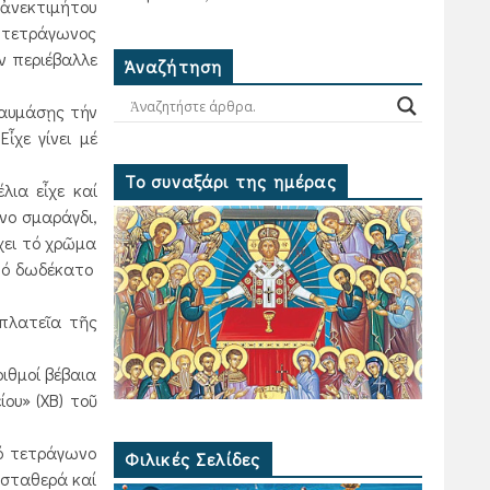
 ἀνεκτιμήτου
ς τετράγωνος
ν περιέβαλλε
Ἀναζήτηση
θαυμάσῃς τήν
ἶχε γίνει μέ
Το συναξάρι της ημέρας
ια εἶχε καί
νο σμαράγδι,
χει τό χρῶμα
 τό δωδέκατο
πλατεῖα τῆς
ιθμοί βέβαια
ου» (ΧΒ) τοῦ
ό τετράγωνο
Φιλικές Σελίδες
 σταθερά καί