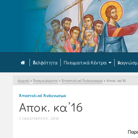
Ἀδελφότητα
Πνευματικά Κέντρα
Ἀναγνώσ
Αρχική
»
Ἀναγνώσματα
»
Ἀποστολικό Ἀνάγνωσμα
»
Αποκ. κα’16
Ἀποστολικό Ἀνάγνωσμα
Αποκ. κα’16
1 ΙΑΝΟΥΑΡΊΟΥ, 2010
Παρα