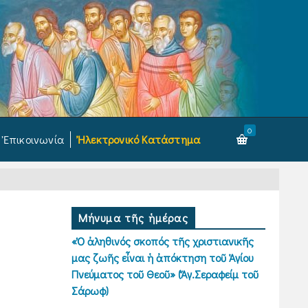
0
Ἐπικοινωνία
Ἠλεκτρονικό Κατάστημα
Μήνυμα τῆς ἡμέρας
«Ὁ ἀληθινός σκοπός τῆς χριστιανικῆς
μας ζωῆς εἶναι ἡ ἀπόκτηση τοῦ Ἁγίου
Πνεύματος τοῦ Θεοῦ» (Ἅγ.Σεραφείμ τοῦ
Σάρωφ)