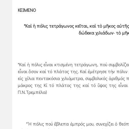
ΚΕΙΜΕΝΟ
"Καὶ ἡ πόλις τετράγωνος κεῖται, καὶ τὸ μῆκος αὐτῆ
δώδεκα χιλιάδων· τὸ μῆκ
"Καί ἡ πόλις εἶναι κτισμένη τετράγωνη, πού συμβολίζ
εἶναι ὅσον καί τό πλάτος της. Καί ἐμέτρησε τήν πόλιν
εἰς χίλια πεντακόσια χιλιόμετρα, συμβολικός ἀριθμός 
μάκρος της Κί τό πλάτος της καί τό ὕψος της εἶναι
Π.Ν.Τρεμπέλα)
"῾Η πόλις πού ἔβλεπα ἐμπρός μου, συνεχίζει ὁ θεόπ