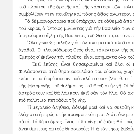
τοῦ πλούτου τῆς ἀρετῆς καί τῆς χάριτος» τῶν πολιτῶ
συμβολίζουν «τήν ποικίλην καί πάσης ἀξίας ἀνωτέραν ἀρ
Τά δέ μαργαριτάρια πού ὑπάρχουν σέ κάθε μιά ἀπό τίς
τοῦ Κυρίου, ὁ ῾Οποῖος μιλῶντας γιά τήν Βασιλεία τῶν
ὑπερκόσμια αἴγλη τῆς Βασιλείας τοῦ Θεοῦ παριστάνετ
῞Ολα γενικῶς μιλοῦν γιά τόν πνευματικό πλοῦτο πο
ἀγαθοῦ. ῾Ο πλουσιόδωρος Θεός εἶναι τό κέντρον τῆς οὐ
᾿Εμπρός σ’ ἐκεῖνον τόν πλοῦτο εἶναι ἀσήμαντα ὅλα το
᾿Εκεῖ ἐπίσης εἶναι θησαυρισμένοι καί ὅλοι οἱ 
Φυλάσσονται στά θησαυροφυλάκια τοῦ οὐρανοῦ, χωρίς ν
κλέπται οὐ διορύσσουσιν οὐδέ κλέπτουσι» (Ματθ. στ
τῆς ἐφαρμογῆς τοῦ θελήματος τοῦ Θεοῦ στήν γῆ. Οἱ δ
ἀστράφτουν καί θά λάμπουν ἐκεῖ σάν τόν ἥλιο. Θά ἀκ
πιό πολύτιμα πετράδια τῆς γῆς.
Τί μεγαλεῖο ἀλήθεια, ἀδελφέ μου! Καί νά σκεφθῇ κ
ἐλάχιστα ἐμπρός στήν πραγματικότητα! Διότι δέν μπορ
αὐτά. Τό θέμα ὅμως εἶναι, τί θά γίνῃ μέ ἐμᾶς; Θά το
ἀνεκτίμητους αὐτούς θησαυρούς; ῾Η ἀπάντησις βεβαίως