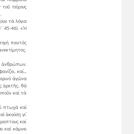
 τοῦ τείχους
.
ουν τά λόγια
 45-46). «῾Η
 πηγή παντός
ἀνεκτίμητος.
ν ἀνθρώπων.
ανίζει, καί…
μερινό ἀγῶνα
ς ἀρετῆς, θά
οποῦν καί τά
λύ πτωχά καί
ί ἀκούσῃ γι᾿
γραπτους καί
ι καί κάμνει