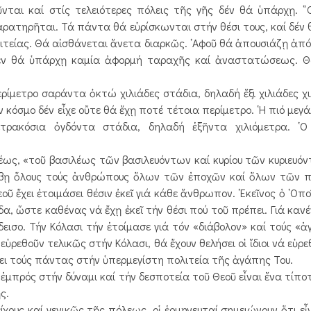
ται καί στίς τελειότερες πόλεις τῆς γῆς δέν θά ὑπάρχῃ. ῞
ρατηρῆται. Τά πάντα θά εὑρίσκωνται στήν θέσι τους, καί δέν 
τείας. Θά αἰσθάνεται ἄνετα διαρκῶς. ᾿Αφοῦ θά ἀπουσιάζῃ ἀπό 
δέν θά ὑπάρχῃ καμία ἀφορμή ταραχῆς καί ἀναστατώσεως. Θ
ρίμετρο σαράντα ὀκτώ χιλιάδες στάδια, δηλαδή ἕξι χιλιάδες χι
 κόσμο δέν εἶχε οὔτε θά ἔχῃ ποτέ τέτοια περίμετρο. ῾Η πιό μεγ
τρακόσια ὀγδόντα στάδια, δηλαδή ἑξῆντα χιλιόμετρα. ῾Ο
έως, «τοῦ βασιλέως τῶν βασιλευόντων καί κυρίου τῶν κυριευόντ
ριλάβῃ ὅλους τούς ἀνθρώπους ὅλων τῶν ἐποχῶν καί ὅλων τῶν 
οῦ ἔχει ἑτοιμάσει θέσιν ἐκεῖ γιά κάθε ἄνθρωπον. ᾿Εκεῖνος ὁ ῾Ο
ίδα, ὥστε καθένας νά ἔχῃ ἐκεῖ τήν θέσι πού τοῦ πρέπει. Γιά κα
εισο. Τήν Κόλασι τήν ἑτοίμασε γιά τόν «διάβολον» καί τούς «ἀγ
ὑρεθοῦν τελικῶς στήν Κόλασι, θά ἔχουν θελήσει οἱ ἴδιοι νά εὑρε
ένει τούς πάντας στήν ὑπερμεγίστη πολιτεία τῆς ἀγάπης Του.
ι ἐμπρός στήν δύναμι καί τήν δεσποτεία τοῦ Θεοῦ εἶναι ἕνα τίπο
ς.
υς καί γενικῶς τῆς πόλεως, οἱ ἑρμηνευταί σημειώνουν ὅτι εἶ