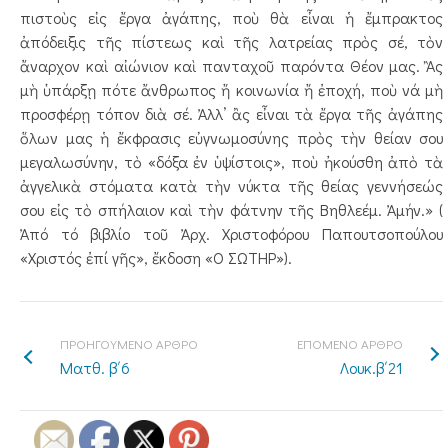
πιστοὺς εἰς ἔργα ἀγάπης, ποὺ θὰ εἶναι ἡ ἔμπρακτος
ἀπόδειξις τῆς πίστεως καὶ τῆς λατρείας πρὸς σέ, τὸν
ἄναρχον καὶ αἰώνιον καὶ πανταχοῦ παρόντα Θέον μας. Ἂς
μὴ ὑπάρξῃ πότε ἄνθρωπος ἤ κοινωνία ἤ ἐποχή, ποὺ νά μὴ
προσφέρῃ τόπον διὰ σέ. Ἀλλ’ ἂς εἶναι τὰ ἔργα τῆς ἀγάπης
ὅλων μας ἡ ἔκφρασις εὐγνωμοσύνης πρὸς τὴν θείαν σου
μεγαλωσύνην, τὸ «δόξα ἐν ὑψίστοις», ποὺ ἠκούσθη ἀπὸ τὰ
ἀγγελικὰ στόματα κατὰ τὴν νύκτα τῆς θείας γεννήσεώς
σου εἰς τὸ σπήλαιον καὶ τὴν φάτνην τῆς Βηθλεέμ. Ἀμήν.» (
Ἀπό τό βιβλίο τοῦ Ἀρχ. Χριστοφόρου Παπουτσοπούλου
«Χριστός ἐπί γῆς», ἔκδοση «Ο ΣΩΤΗΡ»).
ΠΡΟΗΓΟΥΜΕΝΟ ΑΡΘΡΟ
ΕΠΟΜΕΝΟ ΑΡΘΡΟ
Ματθ. β΄6
Λουκ.β΄21