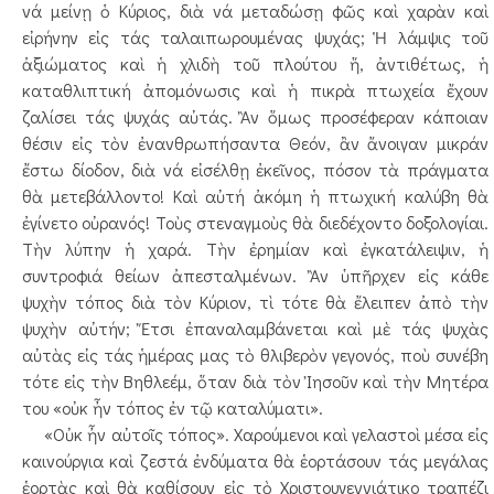
νά μείνῃ ὁ Κύριος, διὰ νά μεταδώσῃ φῶς καὶ χαρὰν καὶ
εἰρήνην εἰς τάς ταλαιπωρουμένας ψυχάς; Ἡ λάμψις τοῦ
ἀξιώματος καὶ ἡ χλιδὴ τοῦ πλούτου ἤ, ἀντιθέτως, ἡ
καταθλιπτική ἀπομόνωσις καὶ ἡ πικρὰ πτωχεία ἔχουν
ζαλίσει τάς ψυχάς αὐτάς. Ἂν ὅμως προσέφεραν κάποιαν
θέσιν εἰς τὸν ἐνανθρωπήσαντα Θεόν, ἂν ἄνοιγαν μικράν
ἔστω δίοδον, διὰ νά εἰσέλθῃ ἐκεῖνος, πόσον τὰ πράγματα
θὰ μετεβάλλοντο! Καὶ αὐτή ἀκόμη ἡ πτωχική καλύβη θὰ
ἐγίνετο οὐρανός! Τοὺς στεναγμοὺς θὰ διεδέχοντο δοξολογίαι.
Τὴν λύπην ἡ χαρά. Τὴν ἐρημίαν καὶ ἐγκατάλειψιν, ἡ
συντροφιά θείων ἀπεσταλμένων. Ἂν ὑπῆρχεν εἰς κάθε
ψυχὴν τόπος διὰ τὸν Κύριον, τὶ τότε θὰ ἔλειπεν ἀπὸ τὴν
ψυχὴν αὐτήν; Ἔτσι ἐπαναλαμβάνεται καὶ μὲ τάς ψυχὰς
αὐτὰς εἰς τάς ἡμέρας μας τὸ θλιβερὸν γεγονός, ποὺ συνέβη
τότε εἰς τὴν Βηθλεέμ, ὅταν διὰ τὸν Ἰησοῦν καὶ τὴν Μητέρα
του «οὐκ ἦν τόπος ἐν τῷ καταλύματι».
«Οὐκ ἦν αὐτοῖς τόπος». Χαρούμενοι καὶ γελαστοὶ μέσα εἰς
καινούργια καὶ ζεστά ἐνδύματα θὰ ἑορτάσουν τάς μεγάλας
ἑορτὰς καὶ θὰ καθίσουν εἰς τὸ Χριστουγεννιάτικο τραπέζι