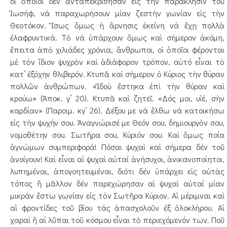
οἱ ὁποῖοι δεν ἀνταπεκρίθησαν εἰς τὴν παράκλησιν τοῦ
Ἰωσήφ, νά παραχωρήσουν μίαν ζεστὴν γωνίαν εἰς τὴν
Θεοτόκον. Ἴσως ὅμως ἡ ἄρνησις ἐκείνη νά ἔχῃ πολλὰ
ἐλαφρυντικά. Τὸ νά ὑπάρχουν ὅμως καὶ σήμερον ἀκόμη,
ἔπειτα ἀπὸ χιλιάδες χρόνια, ἄνθρωποι, οἱ ὁποῖοι φέρονται
μὲ τὸν ἴδιον ψυχρὸν καὶ ἀδιάφορον τρόπον, αὐτό εἶναι τὸ
κατ’ ἐξόχην θλιβερόν. Κτυπᾶ καὶ σήμερον ὁ Κύριος τὴν θύραν
πολλῶν ἀνθρώπων. «Ἰδοὺ ἕστηκα ἐπὶ τὴν θύραν καὶ
κρούω» (Ἀποκ. γ’ 20). Κτυπᾶ καὶ ζητεῖ. «Δός μοι, υἱέ, σὴν
καρδίαν» (Παροιμ. κγ’ 26). Δέξου με νά ἔλθω νά κατοικήσω
εἰς τὴν ψυχήν σου. Ἀναγνώρισέ με Θεόν σου, δημιουργὸν σου,
νομοθέτην σου. Σωτῆρα σου, Κύριόν σου. Καὶ ὅμως ποία
ἀγνώμων συμπεριφορά! Πόσαι ψυχαὶ καὶ σήμερα δέν τοῦ
ἀνοίγουν! Καὶ εἶναι αἱ ψυχαὶ αὐταί ἀνήσυχοι, ἀνικανοποίητοι,
λυπημέναι, ἀπογοητευμέναι, διότι δέν ὑπάρχει εἰς αὐτὰς
τόπος ἤ μᾶλλον δέν παρεχώρησαν αἱ ψυχαὶ αὐταί μίαν
μικράν ἔστω γωνίαν εἰς τὸν Σωτῆρα Κύριον. Αἱ μέριμναι καὶ
αἱ φροντίδες τοῦ βίου τάς ἀπασχολοῦν ἐξ ὁλοκλήρου. Αἱ
χαραὶ ἤ αἱ λῦπαι τοῦ κόσμου εἶναι τὸ περιεχόμενόν των. Ποῦ