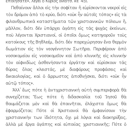
ἐποιήσατε», λέγει ὁ Κύριος (Ματθ. κε’ 45).
Πεθαίνουν ἄλλοι εἰς τὴν σοφίταν ἤ εὑρίσκονται νεκροί εἰς
τὸν δρόμον ἀπὸ τὸ κρύο, διότι «οὐκ ἦν αὐτοῖς τόπος» εἰς τὰ
φιλανθρωπικά καταστήματα τῶν χριστιανικῶν πόλεων ἤ,
μᾶλλον, διότι δέν ὑπάρχει ἀγάπη εἰς τάς ψυχὰς ἐκείνων,
ποὺ λέγονται Χριστιανοί, οἱ ὁποῖοι ὅμως κατηγοροῦν τοὺς
κατοίκους τῆς Βηθλεέμ, διότι δέν παρεχώρησαν ἕνα θερμὸν
δωμάτιον εἰς τὸν νεογέννητον Σωτῆρα. Περιφέρουν ἀπὸ
νοσοκομείου εἰς νοσοκομεῖον καὶ ἀπὸ κλινικῆς εἰς κλινικήν
τὸν αἰφνιδίως ἀσθενήσαντα ἐργάτην καὶ εὑρίσκουν τάς
θύρας ὅλας κλειστάς, μὲ διαφόρους προφάσεις καὶ
δικαιολογίας, καὶ ὁ ἄρρωστος ἀποθνῄσκει, διότι «οὐκ ἦν
αὐτῷ τόπος».
Ἀλλ’ ἕως πότε ἡ ἀντιχριστιανική αὐτή συμπεριφορὰ θὰ
συνεχίζεται; Ἕως πότε ἡ διδασκαλία τοῦ Ἰησοῦ θὰ
θαυμάζεται μὲν καὶ θὰ ἐπαινῆται, ἐλάχιστα ὅμως θὰ
ἐφαρμόζεται; Πότε οἱ Χριστιανοὶ θὰ ἐμφανίσουν τὴν
χριστιανικὴν των ἰδιότητα, ὄχι μὲ λόγια καὶ διακηρύξεις,
ἀλλὰ μὲ ἔργα ἀγάπης καὶ εὐποιίας χριστιανικῆς; Πότε ὁ