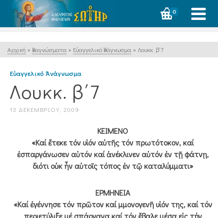
0
Αρχική
»
Ἀναγνώσματα
»
Εὐαγγελικό Ἀνάγνωσμα
»
Λουκκ. β΄7
Εὐαγγελικό Ἀνάγνωσμα
Λουκκ. β΄7
13 ΔΕΚΕΜΒΡΊΟΥ, 2009
ΚΕΙΜΕΝΟ
«Καί ἔτεκε τόν υἱόν αὐτῆς τόν πρωτότοκον, καί
ἐσπαργάνωσεν αὐτόν καί ἀνέκλινεν αὐτόν ἐν τῇ φάτνῃ,
διότι οὐκ ἦν αὐτοῖς τόπος ἐν τῷ καταλύμματι»
ΕΡΜΗΝΕΙΑ
«Καί ἐγέννησε τόν πρῶτον καί μμονογενῆ υἱόν της, καί τόν
περιετύλιξε μέ σπάργανα καί τόν ἔβαλε μέσα εἰς τήν