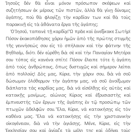
Ἰησοῦς δέν θὰ εἶναι μόνον πρόσωπον σκέψεων καὶ
συζητήσεων ἐκ μέρους τῶν πιστῶν, ἀλλὰ θὰ γίνῃ δύναμις
ἀγάπης, ποὺ θὰ φλογίζῃ τὴν καρδίαν των καὶ θὰ τοὺς
παρακινῇ εἰς τὰ ἀθάνατα ἔργα τῆς ἀγάπης;
Ὁ Ἰησοῦ, ταπεινὲ τῇ καρδίᾳ! Ὢ πρᾶε καὶ ἀνεξίκακε Σωτήρ!
Πόσον ἐκακοπάθησες χάριν ἡμῶν ἀπὸ τῆς πρώτης στιγμῆς
τῆς γεννήσεώς σου εἰς τὸ σπήλαιον καὶ τὴν φάτνην τῆς
Βηθλεέμ, διότι δέν εὑρέθη διὰ σὲ καὶ τὴν Παναγίαν Μητέρα
σου τόπος εἰς κανένα σπίτι! Πόσον ἔλειπε τότε ἡ ἀγάπη
ἀπὸ τοὺς ἀνθρώπους, ὅπως δυστυχῶς καὶ σήμερον λείπει
ἀπὸ πολλούς! Δὸς μας, Κύριε, τὴν χάριν σου, διὰ νά σοῦ
δώσωμεν ὁλόθερμον τὴν ἀγάπην μας, νά σοῦ ἀνοίξωμεν
διάπλατα τάς καρδίας μας, διὰ νά εἰσέλθῃς εἰς αὐτὰς καὶ
κατοικῇς μονίμως, αἰώνιος Κύριος καὶ ἐξουσιαστὴς καὶ
ἐμπνευστής τῶν ἔργων τῆς ἀγάπης ἐν τῷ προσώπῳ τῶν
πτωχῶν ἀδελφῶν σου. Ἔλα, Κύριε, νά κατοικήσῃς εἰς τὸν
καθένα μας. Ἔλα νά κατοικήσῃς εἰς τὴν χριστιανικὴν
οἰκογένειαν, διὰ νά τὴν ἁγιάσῃς. Μένε, Κύριε, εἰς τὴν
Ἐκκλησίαν σου καὶ ἁγίαζε τὰ μέλη της καὶ ὁδήγει τοὺς