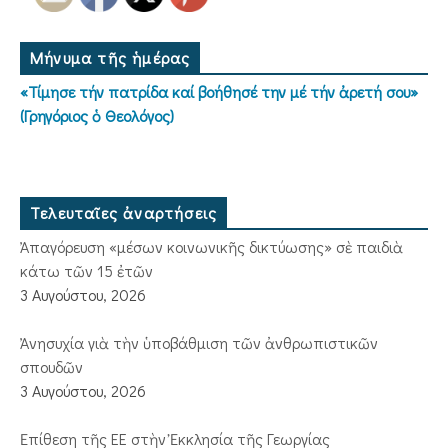
Μήνυμα τῆς ἡμέρας
«Τίμησε τήν πατρίδα καί βοήθησέ την μέ τήν ἀρετή σου»
(Γρηγόριος ὁ Θεολόγος)
Τελευταῖες ἀναρτήσεις
Ἀπαγόρευση «μέσων κοινωνικῆς δικτύωσης» σὲ παιδιὰ
κάτω τῶν 15 ἐτῶν
3 Αυγούστου, 2026
Ἀνησυχία γιὰ τὴν ὑποβάθμιση τῶν ἀνθρωπιστικῶν
σπουδῶν
3 Αυγούστου, 2026
Ἐπίθεση τῆς ΕΕ στὴν Ἐκκλησία τῆς Γεωργίας