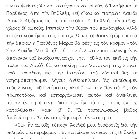
νύκτα ἐκείνην; Ἂν καὶ κατήγοντο καὶ οἱ δύο, ὁ Ἰωσήφ καὶ ἡ
Παρθένος, ἀπὸ τὴν Βηθλεέμ, «ἐξ οἴκου καὶ πατριὰς Δαυίδ»
(Λουκ. β’ 4), ὅμως εἰς τὰ σπίτια ὅλα τῆς Βηθλεέμ δέν ὑπῆρχε
χῶρος δι’ αὐτούς. Κτυποῦν τὴν θύραν τοῦ πανδοχείου. Ἀλλὰ
καὶ ἐκεῖ «οὐκ ἦν αὐτοῖς τόπος». Ὤ! καὶ ἔφθασεν ἡ ὥρα, κατὰ
τὴν ὁποίαν ἡ Παρθένος Μαρία θὰ φέρῃ εἰς τὸν κόσμον «τὸν
Υἱὸν Δαυίδ» (Ματθ. ιβ’ 23), τὸν ἐκλεκτόν καὶ εὐλογημένον
ἀπόγονον τοῦ ἐνδόξου γενάρχου της! Ποῦ λοιπόν, ἐκεῖ εἰς τὴν
πόλιν τοῦ Δαυίδ, θὰ κατακλίνῃ τὸν Μονογενῆ της; Στιγμὴ
ἱερά, μοναδικὴ εἰς τὴν ἱστορίαν τοῦ κόσμου! Ἂς μὴ
χρησιμοποιήσωμεν λόγους ἀνθρωπίνους. Ἂς ἀκούσωμεν
τοὺς λόγους τοῦ Πνεύματος. «Καὶ ἔτεκε τὸν Υἱὸν αὐτῆς τὸν
πρωτοτόκον, καὶ ἐσπαργάνωσεν αὐτόν καί ἀνέκλινεν
αὐτὸν ἐν τῇ φάτνῃ, διότι οὐκ ἦν αὐτοῖς τόπος ἐν τῷ
καταλύματι» (Λουκ. β’ 7). Ὤ, ταπεινώσεως βάθος
δυσθεώρητον! Ὤ, ἀγάπης θησαυρὸς ἀνεκτιμητος!
«Οὐκ ἦν αὐτοῖς τόπος». Ἀδελφέ μου, δυσφορεῖς διὰ τὴν
σκληράν συμπεριφορὰν τῶν κατοίκων ἐκείνων τῆς Βηθλεέμ,