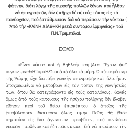
φάτνην, διότι λόγῳ τῆς συρροῆς πολλῶν ξένων πού ἦλθαν
νά ἀπογραφοῦν, δέν ὑπῆρχε δι’ αὐτούς τόπος εἰς τό
πανδοχεῖον, πού ἐστάθμευσαν διά νά περάσουν τήν νύκτα» (
Ἀπό τήν «ΚΑΙΝΗ ΔΙΑΘΗΚΗ μετά συντόμου ἑρμηνείας» τοῦ
Π.Ν.Τρεμπέλα).
ΣΧΟΛΙΟ
«Εἶναι νύκτα καὶ ἡ Βηθλεέμ κοιμ[Αται. Ἔχουν ἐκεῖ
συγκεντρωθ«Η ἸσραΗλῖται ἀπὸ ὅλα τὰ μέρη. Ὁ αὐτοκράτωρ
τῆς Ῥώμης εἶχε διατάξει γενικὴν ἀπογραφὴν καὶ ὅλοι ἦσαν
ὑποχρεωμένοι νά μεταβοῦν εἰς τὸν τόπον τῆς γεννήσεώς
των, ὅπου θὰ κατεγράφοντο εἰς τοὺς καταλόγους. Κανεὶς
ὅμως ἀπὸ τοὺς κατοίκους τῆς ἡσύχου πολίχνης δέν ἔλαβεν
εἴδησιν περὶ τοῦ θείου ἐπισκέπτου, ὁ ὁποῖος τῆς
ἐπεφύλασσεν ἰδιαιτέραν ὅλως τιμήν. Ποῖος θὰ ἔδιδε
σημασίαν εἰς ἕνα ἄγνωστον πρεσβύτην, ποὺ συνώδευε
νεαρὰν Παρθένον καὶ ἐζητοῦσε μέρος, διὰ νά περάσουν τὴν