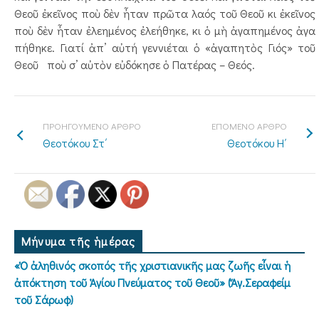
Θεοῦ ἐκεῖνος ποὺ δὲν ἦταν πρῶτα λαός τοῦ Θεοῦ κι ἐκεῖνος
ποὺ δὲν ἦταν ἐλεημένος ἐλεήθηκε, κι ὁ μὴ ἀγαπημένος ἀγα
πήθηκε. Γιατί ἀπ’ αὐτή γεννιέται ὁ «ἀγαπητὸς Γιός» τοῦ
Θεοῦ ποὺ σ’ αὐτὸν εὐδόκησε ὁ Πατέρας – Θεός.
ΠΡΟΗΓΟΥΜΕΝΟ ΑΡΘΡΟ
ΕΠΟΜΕΝΟ ΑΡΘΡΟ
Θεοτόκου Στ΄
Θεοτόκου Η΄
Μήνυμα τῆς ἡμέρας
«Ὁ ἀληθινός σκοπός τῆς χριστιανικῆς μας ζωῆς εἶναι ἡ
ἀπόκτηση τοῦ Ἁγίου Πνεύματος τοῦ Θεοῦ» (Ἅγ.Σεραφείμ
τοῦ Σάρωφ)