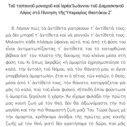
Τοῦ ταπεινοῦ μοναχοῦ καί ἱερέα Ἰωάννου τοῦ Δαμασκηνοῦ
Λόγος στό Γέννηση τῆς Ὑπεραγίας Θεοτόκου Ζ΄
8. Λέγουν πὼς τὰ ἀντίθετα γιατρεύουν τ’ ἀντίθετά τους,
μὰ δὲν μπορεῖ τ’ ἀντίθετα καὶ νὰ γεννοῦν τ’ ἀντίθετά τους.
Μολονότι κάθε πλάσμα ὑφαίνει αὐτό, ποὺ ἀπὸ τὴ φύση του
εἶναι ἀντιμετωπίζοντας τ’ ἀντίθετά του τὸ κατορθώνει
βέβαια ἀπ’ τὸν πλοῦτο τῆς δύναμης ποὺ κλείνει μέσα στὴ
φύση του. Κι ὅπως ἀκριβῶς «ἡ ἁμαρτία ἐχρησιμοποίησε τὸ
καλό, τὴν ἐντολὴ τοῦ Νόμου, γιὰ τὸν θάνατό μου, κι ἔγινε
ὑπερβολικὰ ἁμαρτωλή», ἔτσι κι ὁ αἴτιος τῶν καλῶν, ὁ Θεός,
μέσα ἀπὸ τ’ ἀντίθετό τους, τὸν θάνατο, κατεργάζεται γιὰ
μᾶς τὸ καλό, ποὺ τοῦ εἶναι φυσικό. «Ἐπειδὴ ὅπου φούντωσε
ἡ ἁμαρτία, ξεχείλισε ἡ χάρη». Ἂν εἴχαμε φυλάξει τὴν πρώτη
μας κοινὴ ζωὴ μὲ τὸν Θεό, δὲν θὰ ἀξιωνόμαστε τὴν πιὸ
μεγάλη καὶ τὴν πιὸ θαυμαστὴ ζωὴ μαζί Του. Τώρα ὅμως μὲ
τὴν ἁμαρτία, κριθήκαμε ἀνάξιοι τῆς πρώτης μας κοινῆς
ζωῆς μὲ τὸν Θεό, γιατί δὲν κρατήσαμε τὸ δῶρο, πού μᾶς