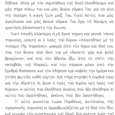
δόθηκε. Ἀλλὰ μὲ τὴν συμπάθεια τοῦ Θεοῦ ἐλεηθήκαμε καὶ
μᾶς πῆρε πάνω του καὶ μᾶς ἔκανε σάρκα Του, γιὰ νὰ γίνη
πιὸ σίγουρη ἡ κοινὴ ζωὴ μαζί Του. Γιατί Αὐτὸς πού μᾶς
ἀγκάλιασε καὶ μᾶς ἔκανε σάρκα Του ἔχει τὴ δύναμη νὰ
κρατήση ἀδιάσπαστη τὴν ἕνωση.
Γιατί ἐπειδὴ ὁλόκληρη ἡ γῆ ἔγινε πόρνη καὶ γεννᾶ τέκνα
πορνείας, γιαυτό κι ὁ λαὸς τοῦ Κύριου «πλανήθηκε μὲ τὸ
πνεῦμα τῆς πορνείας», μακριὰ ἀπὸ τὸν Κύριο καὶ Θεό του,
ποὺ τὸν ἔκανε λαὸ δικό του μὲ «δυνατὸ χέρι καὶ ψηλὸ
βραχίονα», καὶ ποὺ τὸν ἔβγαλε ἔξω ἀπὸ τὸ σπίτι τῆς
σκλαβιᾶς τοῦ Φαραώ, καὶ τὸν πέρασε μέσα ἀπὸ τὴν
Ἐρυθρὰ θάλασσα, καὶ τὸν ὁδήγησε «μὲ νεφέλη τὴν ἡμέρα καὶ
στήλη φωτιᾶς κάθε νύχτα». Καὶ πῆρε στροφὴ ἡ καρδιά τους
γιὰ τὴν Αἴγυπτο. Κι ἔγινε ὁ λαὸς τοῦ Κυρίου «μὴ λαὸς τοῦ
Κύριου», κι αὐτὸς ποὺ ἐλεήθηκε, ἐκεῖνος ποὺ δὲν ἐλεήθηκε, κι
αὐτὸς ποὺ ἀγαπήθηκε, ἐκεῖνος ποὺ δὲν ἀγαπήθηκε.
Γι’ αὐτὸ γεννιέται τώρα Παρθένος, ἀντίπαλος τῆς
προγονικῆς πορνείας κι ἀρραβωνιάζεται μὲ τό Θεὸ τὸν ἴδιο,
καί γεννάει τὴν εὐσπλαχνία τοῦ Θεοῦ. Καὶ γίνεται λαός τοῦ