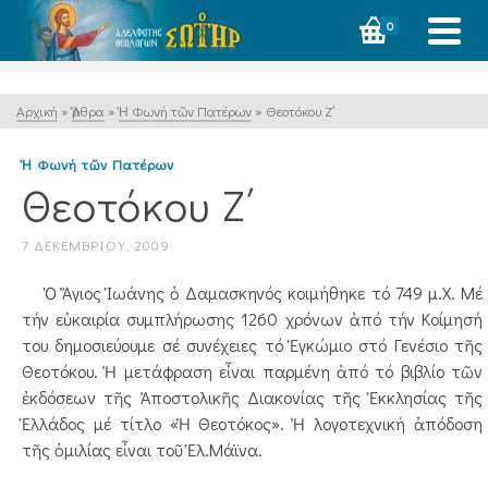
0
Αρχική
»
Ἄρθρα
»
Ἡ Φωνή τῶν Πατέρων
»
Θεοτόκου Ζ΄
Ἡ Φωνή τῶν Πατέρων
Θεοτόκου Ζ΄
7 ΔΕΚΕΜΒΡΊΟΥ, 2009
Ὁ Ἅγιος Ἰωάνης ὁ Δαμασκηνός κοιμήθηκε τό 749 μ.Χ. Μέ
τήν εὐκαιρία συμπλήρωσης 1260 χρόνων ἀπό τήν Κοίμησή
του δημοσιεύουμε σέ συνέχειες τό Ἐγκώμιο στό Γενέσιο τῆς
Θεοτόκου. Ἡ μετάφραση εἶναι παρμένη ἀπό τό βιβλίο τῶν
ἐκδόσεων τῆς Ἀποστολικῆς Διακονίας τῆς Ἐκκλησίας τῆς
Ἑλλάδος μέ τίτλο «Ἡ Θεοτόκος». Ἡ λογοτεχνική ἀπόδοση
τῆς ὁμιλίας εἶναι τοῦ Ἐλ.Μάϊνα.