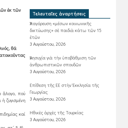
ἡμῶν ἐκ τῶν
Τελευταῖες ἀναρτήσεις
Ἀπαγόρευση «μέσων κοινωνικῆς
δικτύωσης» σὲ παιδιὰ κάτω τῶν 15
ἐτῶν
3 Αυγούστου, 2026
ινός, θά
κατοικοῦντας
Ἀνησυχία γιὰ τὴν ὑποβάθμιση τῶν
ἀνθρωπιστικῶν σπουδῶν
3 Αυγούστου, 2026
Ἐπίθεση τῆς ΕΕ στὴν Ἐκκλησία τῆς
Γεωργίας
 ἄλογο, πού
3 Αυγούστου, 2026
ι ἡ ζυγισμένη
Ἠθικὲς ἀρχὲς τῆς Τουρκίας
πιδημίας καί
3 Αυγούστου, 2026
κ. στ´ 5-8).