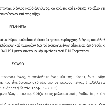
ότης ὁ ἅγιος καί ὁ ἀληθινός, οὐ κρίνεις καί ἐκδικεῖς τό αἷμα 
οικούντων ἐπί τῆς γῆς;»
ΕΡΜΗΝΕΙΑ
ε, Κύριε, πού εἶσαι ὁ δεσπότης καί κυρίαρχος, ὁ ἅγιος καί ἀληθ
ἐκδίκησιν καί τιμωρίαν διά τό ἀδικοχυμένον αἷμα μας ἀπό τούς 
 ΔΙΑΘΗΚΗ μετά συντόμου ἑρμηνείας» τοῦ Π.Ν.Τρεμπέλα)
ΣΧΟΛΙΟ
ροηγουμένως, ἐμφανίσθηκε ἕνας «ἵππος μέλας», ἕνα μαῦρο
ς του εἶχε ζυγαριά στό χέρι του· σέ περίοδο πείνας ἐπιβάλλετα
ε (ἄλλοτε) δελτία τροφίμων». (ΙΦ).
νο ἄλογο, πού συμβολίζει «τάς μολυσματικάς ἀσθενείας καί ἐ
ώνουν τό τέλος τῆς ἱστορίας τοῦ ἀποστατημένου κόσμου (᾿Απο