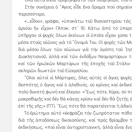
Στήν συνέχεια ὁ ῞Αγιος εἶδε ἕνα ὅραμα πού σημαίνε
περισσότερο.
«…εἶδον», γράφει, «ὑποκάτω τοῦ θυσιαστηρίου τάς 
ἀρνίου ἥν εἶχον» (᾿Αποκ. στ´ 9). Κάτω ἀπό τό ὑπερ
ὑπῆρχαν οἱ ψυχές ὅλων ἐκείνων οἱ ὁποῖοι εἶχαν χύσει 
μέσα στούς αἰῶνες γιά τό ῎Ονομά Του. Οἱ ψυχές τῶν 
διά μέσου ὅλων τῶν αἰώνων γιά τήν ἀγάπη τοῦ ᾿Ιη
Διοκλητιανοῦ, ἀλλά καί τῶν ἐνδόξων Νεομαρτύρων τ
καί τῶν ἡρωϊκῶν Μαρτύρων τῆς ἐποχῆς τοῦ Στάλιν σ
σκληρῶν διωκτῶν τοῦ Εὐαγγελίου.
῞Ολοι αὐτοί οἱ Μάρτυρες, ὅλες αὐτές οἱ ἅγιες ψυχές,
δεσπότης ὁ ἅγιος καί ὁ ἀληθινός, οὐ κρίνεις καί ἐκδι
πολύ δυνατή φωνή καί ἔλεγαν· «῞Εως πότε, Κύριε, σύ πο
μακροθυμῇς καί δέν θά κάνῃς κρίσιν καί δέν θά ζητῇς 
ἐπί τῆς γῆς;» (ΠΤ). ῞Εως πότε θά παρατείνεται ἡ ἀδικία
Τό ἐρώτημα αὐτό «ἐκφράζει τόν ζωηρότατον πόθον 
διά τῆς ἀποδόσεως δικαιοσύνης, καί πρός θρίαμβον
ἐκδικήσεως, «πού εἶναι ἀντιχριστιανική, ἀλλά εἶναι