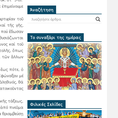
 ἐπιμείνουμε
Ἀναζήτηση
αρτυρίαν τοῦ
καί τῆς γῆς,
ία πού ἔδωσαν
Το συναξάρι της ημέρας
 θυσιάζωνται
νος καί τοῦ
ατολῆς, ὅπως
αί τῶν ἄλλων
 ἕως πότε, ὁ
 ᾿Εφώναξαν μέ
 ἀληθινός, θά
κατοικοῦντας
κῆς τάξεως,
Φιλικές Σελίδες
ι ἀπό πνεῦμα
ά θριαμβεύσῃ