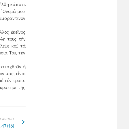
 ἔλθῃ κάποτε
 ῎Ονομά μου.
 ἀμαράντινον
λος ἐκεῖνος
ὅλη τους τήν
βλεψε καί τά
σία Του, τήν
παταχθοῦν ἡ
ον μας, εἶναι
μέ τόν τρόπο
ικράτησι τῆς
 ΑΡΘΡΟ
17 (16)