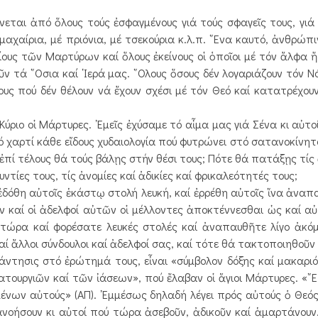
ται ἀπό ὅλους τούς ἐσφαγμένους γιά τούς σφαγεῖς τους, γιά 
μαχαίρια, μέ πριόνια, μέ τσεκούρια κ.λ.π. ῞Ενα καυτό, ἀνθρώπ
ίους τῶν Μαρτύρων καί ὅλους ἐκείνους οἱ ὁποῖοι μέ τόν ἄλφα 
ῦν τά ῞Οσια καί ῾Ιερά μας. ῞Ολους ὅσους δέν λογαριάζουν τόν Ν
ους πού δέν θέλουν νά ἔχουν σχέσι μέ τόν Θεό καί κατατρέχου
ιο οἱ Μάρτυρες. ᾿Εμεῖς ἐχύσαμε τό αἷμα μας γιά Σένα κι αὐτοί
 χαρτί κάθε εἴδους χυδαιολογία πού φυτρώνει στό σατανοκίνητ
 ἐπί τέλους θά τούς βάλῃς στήν θέσι τους; Πότε θά πατάξῃς τίς 
υντίες τους, τίς ἀνομίες καί ἀδικίες καί φρικαλεότητές τους;
όθη αὐτοῖς ἑκάστῳ στολή λευκή, καί ἐρρέθη αὐτοῖς ἵνα ἀναπ
 καί οἱ ἀδελφοί αὐτῶν οἱ μέλλοντες ἀποκτέννεσθαι ὡς καί αὐτο
ε τώρα καί φορέσατε λευκές στολές καί ἀναπαυθῆτε λίγο ἀκό
αί ἄλλοι σύνδουλοι καί ἀδελφοί σας, καί τότε θά τακτοποιηθοῦν
τησις στό ἐρώτημά τους, εἶναι «σύμβολον δόξης καί μακαριό
ουργιῶν καί τῶν ἰάσεων», πού ἔλαβαν οἱ ἅγιοι Μάρτυρες. «῎Ετ
ένων αὐτούς» (ΑΠ). ᾿Εμμέσως δηλαδή λέγει πρός αὐτούς ὁ Θεό
νοήσουν κι αὐτοί πού τώρα ἀσεβοῦν, ἀδικοῦν καί ἁμαρτάνουν.