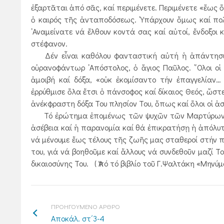
ἐξαρτᾶται ἀπό σᾶς, καί περιμένετε. Περιμένετε «ἕως
ὁ καιρός τῆς ἀνταποδόσεως. ῾Υπάρχουν ὅμως καί πολ
᾿Αναμείνατε νά ἔλθουν κοντά σας καί αὐτοί, ἔνδοξοι
στέφανον.
Δέν εἶναι καθόλου φανταστική αὐτή ἡ ἀπάντησις.
οὐρανοφάντωρ ᾿Απόστολος, ὁ ἅγιος Παῦλος. ῞Ολοι οἱ 
ἀμοιβή καί δόξα, «οὐκ ἐκομίσαντο τήν ἐπαγγελίαν…
ἐρρύθμισε ὅλα ἔτσι ὁ πάνσοφος καί δίκαιος Θεός, ὥστ
ἀνέκφραστη δόξα Του πλησίον Του, ὅπως καί ὅλοι οἱ ἀ
Τό ἐρώτημα ἑπομένως τῶν ψυχῶν τῶν Μαρτύρων δέ
ἀσέβεια καί ἡ παρανομία καί θά ἐπικρατήσῃ ἡ ἀπόλυτη 
νά μένουμε ἕως τέλους τῆς ζωῆς μας σταθεροί στήν πί
του, γιά νά βοηθοῦμε καί ἄλλους νά συνδεθοῦν μαζί Τ
δικαιοσύνης Του. ( Ἀπό τό βιβλίο τοῦ Γ.Ψαλτάκη «Μηνύ
ΠΡΟΗΓΟΥΜΕΝΟ ΑΡΘΡΟ
Αποκάλ. στ΄3-4