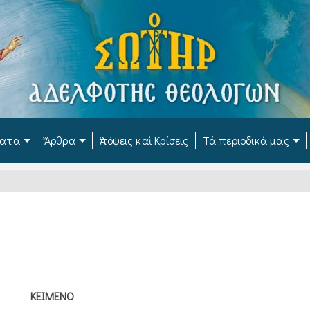
ματα
Ἄρθρα
Ἀπόψεις καὶ Κρίσεις
Τά περιοδικά μας
ΚΕΙΜΕΝΟ