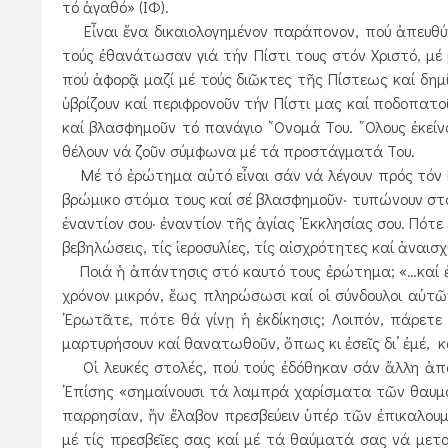
τό ἀγαθό» (ΙΦ).
Εἶναι ἕνα δικαιολογημένον παράπονον, πού ἀπευθύνε
τούς ἐθανάτωσαν γιά τήν Πίστι τους στόν Χριστό, μέ 
πού ἀφορᾷ μαζί μέ τούς διῶκτες τῆς Πίστεως καί δημ
ὑβρίζουν καί περιφρονοῦν τήν Πίστι μας καί ποδοπατο
καί βλασφημοῦν τό πανάγιο ῎Ονομά Του. ῞Ολους ἐκείν
θέλουν νά ζοῦν σύμφωνα μέ τά προστάγματά Του.
Μέ τό ἐρώτημα αὐτό εἶναι σάν νά λέγουν πρός τόν Κύρ
βρώμικο στόμα τους καί σέ βλασφημοῦν· τυπώνουν στό
ἐναντίον σου· ἐναντίον τῆς ἁγίας ᾿Εκκλησίας σου. Πότε
βεβηλώσεις, τίς ἱεροσυλίες, τίς αἰσχρότητες καί ἀναισχ
Ποιά ἡ ἀπάντησις στό καυτό τους ἐρώτημα; «…καί ἐδ
χρόνον μικρόν, ἕως πληρώσωσι καί οἱ σύνδουλοι αὐτῶν
᾿Ερωτᾶτε, πότε θά γίνῃ ἡ ἐκδίκησις; Λοιπόν, πάρετ
μαρτυρήσουν καί θανατωθοῦν, ὅπως κι ἐσεῖς δι’ ἐμέ, κ
Οἱ λευκές στολές, πού τούς ἐδόθηκαν σάν ἄλλη ἀπάν
᾿Επίσης «σημαίνουσι τά λαμπρά χαρίσματα τῶν θαυματ
παρρησίαν, ἥν ἔλαβον πρεσβεύειν ὑπέρ τῶν ἐπικαλουμ
μέ τίς πρεσβεῖες σας καί μέ τά θαύματά σας νά μετα