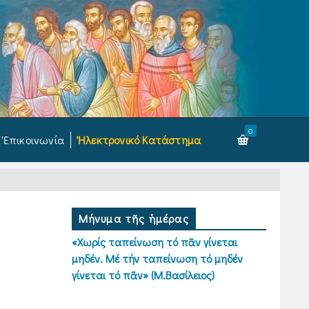
0
Ἐπικοινωνία
Ἠλεκτρονικό Κατάστημα
Μήνυμα τῆς ἡμέρας
«Χωρίς ταπείνωση τό πᾶν γίνεται
μηδέν. Μέ τήν ταπείνωση τό μηδέν
γίνεται τό πᾶν» (Μ.Βασίλειος)