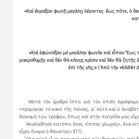
«Καί ἔκραξαν φωνῇ μεγάλῃ λέγοντες· ἕως πότε, ὀ δεσπ
κατ
«Καί ἐφώναξαν μέ μεγάλην φωνήν καί εἶπαν· Ἕως πότ
μακροθυμῇς καί δέν θά κάνῃς κρίσιν καί δέν θά ζητῇς 
ἐπί τῆς γῆς;» ( Ἀπό τήν «ΚΑΙΝΗ
Μετά τόν ἐρυθρό ἵππο, γιά τόν ὁποῖο ἐγράψαμε π
«προμηνύει τό κακό τῆς πείνας, γι’ αὐτό καί ὁ ἀναβάτη
διανομή τῶν τροφῶν, ὅπως καί στήν πατρίδα μας εἴχαμ
᾿Ακολούθησε κατόπιν ἕνας «ἵππος χλωρός», ἕνα κίτρι
εἶχεν ὄνομα ὁ θάνατος» (ΠΤ).
῞Ολα αὐτά εἶναι προμηνύματα τῶν θεομηνιῶν, πού δηλ