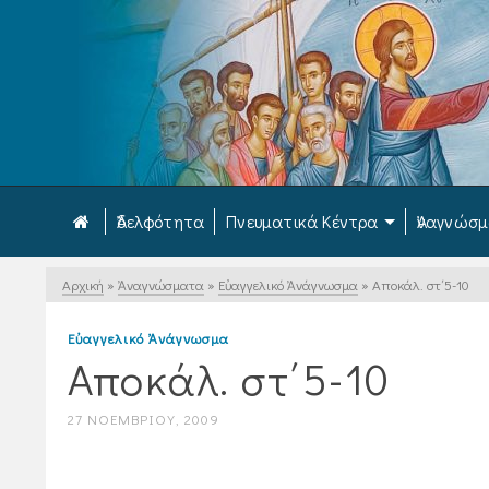
Ἀδελφότητα
Πνευματικά Κέντρα
Ἀναγνώσ
Αρχική
»
Ἀναγνώσματα
»
Εὐαγγελικό Ἀνάγνωσμα
»
Αποκάλ. στ΄5-10
Εὐαγγελικό Ἀνάγνωσμα
Αποκάλ. στ΄5-10
27 ΝΟΕΜΒΡΊΟΥ, 2009