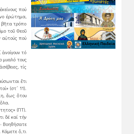
ἐκείνους πού
ινο ἐρώτημα,
ἤ βῆτα τρόπο
όμο τοῦ Θεοῦ
ν αὐτούς πού
 ἀνοίγουν τό
ο μυαλό τους
ἀσέβειες, τίς
αύσωνται ἔτι
ί» (στ´ 11).
μη, ἕως ὅτου
 ὅλα.
τητος» (ΠΤ).
ι δέ καί τήν
ς· Βοηθήσατε
 Κάμετε ὅ,τι