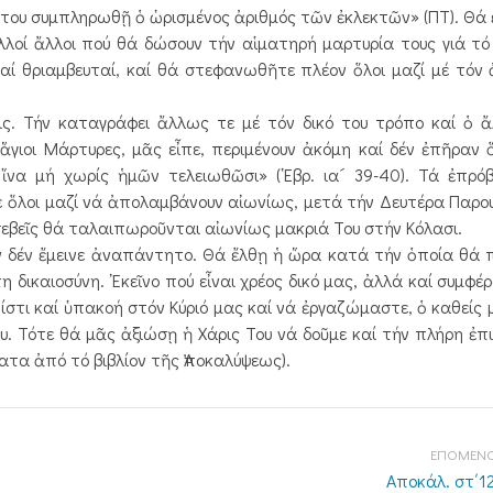
 ὅτου συμπληρωθῇ ὁ ὡρισμένος ἀριθμός τῶν ἐκλεκτῶν» (ΠΤ). Θά
λοί ἄλλοι πού θά δώσουν τήν αἱματηρή μαρτυρία τους γιά τό
 καί θριαμβευταί, καί θά στεφανωθῆτε πλέον ὅλοι μαζί μέ τόν
 Τήν καταγράφει ἄλλως τε μέ τόν δικό του τρόπο καί ὁ ἄλ
ἅγιοι Μάρτυρες, μᾶς εἶπε, περιμένουν ἀκόμη καί δέν ἐπῆραν 
 ἵνα μή χωρίς ἡμῶν τελειωθῶσι» (῾Εβρ. ια´ 39-40). Τά ἐπρό
ε ὅλοι μαζί νά ἀπολαμβάνουν αἰωνίως, μετά τήν Δευτέρα Παρου
σεβεῖς θά ταλαιπωροῦνται αἰωνίως μακριά Του στήν Κόλασι.
ν ἔμεινε ἀναπάντητο. Θά ἔλθῃ ἡ ὥρα κατά τήν ὁποία θά 
δικαιοσύνη. ᾿Εκεῖνο πού εἶναι χρέος δικό μας, ἀλλά καί συμφέρ
στι καί ὑπακοή στόν Κύριό μας καί νά ἐργαζώμαστε, ὁ καθείς 
ου. Τότε θά μᾶς ἀξιώσῃ ἡ Χάρις Του νά δοῦμε καί τήν πλήρη ἐπ
ματα ἀπό τό βιβλίον τῆς Ἀποκαλύψεως).
ΕΠΟΜΕΝΟ
Αποκάλ. στ΄12-