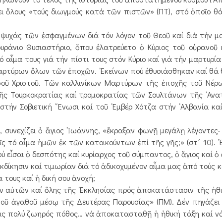
ι ὅλους «τούς διωγμούς κατά τῶν πιστῶν» (ΠΤ), στό ὁποῖο θά
ψυχάς τῶν ἐσφαγμένων διά τόν λόγον τοῦ Θεοῦ καί διά τήν μ
ουράνιο Θυσιαστήριο, ὅπου ἐλατρεύετο ὁ Κύριος τοῦ οὐρανοῦ 
τό αἷμα τους γιά τήν πίστι τους στόν Κύριο καί γιά τήν μαρτυρ
Μαρτύρων ὅλων τῶν ἐποχῶν. ᾿Εκείνων πού ἐθυσιάσθηκαν καί θά
σοῦ Χριστοῦ. Τῶν καλλινίκων Μαρτύρων τῆς ἐποχῆς τοῦ Νέρω
ῆς Τουρκοκρατίας καί τρομοκρατίας τῶν Σουλτάνων τῆς ᾿Αν
τήν Σοβιετική ῞Ενωσι καί τοῦ ᾿Εμβέρ Χότζα στήν ᾿Αλβανία κ
 συνεχίζει ὁ ἅγιος ᾿Ιωάννης, «ἔκραξαν φωνῇ μεγάλῃ λέγοντες·
κεῖς τό αἷμα ἡμῶν ἐκ τῶν κατοικούντων ἐπί τῆς γῆς;» (στ´ 10).
ύ εἶσαι ὁ δεσπότης καί κυρίαρχος τοῦ σύμπαντος, ὁ ἅγιος καί ὁ
ἐκδίκησιν καί τιμωρίαν διά τό ἀδικοχυμένον αἷμα μας ἀπό τούς 
 τους καί ἡ δική σου ἀνοχή;
αὐτῶν καί ὅλης τῆς ᾿Εκκλησίας πρός ἀποκατάστασιν τῆς ἠθι
 τοῦ ἀγαθοῦ μέσῳ τῆς Δευτέρας Παρουσίας» (ΠΜ). Δέν πηγάζε
 ἕνας πολύ ζωηρός πόθος… νά ἀποκατασταθῇ ἡ ἠθική τάξη καί ν