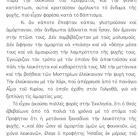
κατάπτωσι, αὐτοί κρατοῦσαν ἀμόλυντο τό ἔνδυμα τῆς
ψυχῆς, πού εἶχαν φορέσει κατά τό Βάπτισμα.
Κι ἄν κάποτε ἔπεφταν κάπου, γλιστροῦσαν καί
ἁμάρταναν, σάν ἄνθρωποι ἀδύνατοι πού ἦσαν, δέν ἔμεναν
στήν πτῶσι τους. Δέν συμβιβάζονταν μέ τούς μολυσμούς.
Δέν ἄφηναν τήν ἁμαρτία νά «πιάσῃ» καί νά «δέσῃ» μέσα
τους καί νά ἀμαυρώσῃ τήν λαμπρότητα τῆς ψυχῆς τους.
᾿Εγνώριζαν τόν τρόπο μέ τόν ὁποῖον θά ἀποκτοῦσαν καί
πάλι τήν λευκότητα καί καθαρότητά τους. Μέ τήν μετάνοια
καί τήν βοήθεια τῶν Μυστηρίων ἐλεύκαιναν τήν ψυχή τους.
Τήν ἐλεύκαιναν μέ τήν Χάρι, πού ἀπέρρευσε ἀπό τό πανάγιο
Αἷμα τοῦ Κυρίου, τό ὁποῖο ἐχύθη στόν Γολγοθᾶ, γιά νά
ξεπλύνῃ τίς ἁμαρτίες μας.
Τό εἶχαν ἀκούσει πολλές φορές στήν ᾿Εκκλησία, ὅτι ὁ Θεός
ἐβεβαίωνε ἀπό τά παλιά τά χρόνια μέ τό στόμα τοῦ
Προφήτου ὅτι ἡ μετάνοια ξαναδίνει τήν λευκότητα τῆς
ψυχῆς. «…καί ἐάν ὦσιν αἱ ἁμαρτίαι ὑμῶν ὡς φοινικοῦν, ὡς
χιόνα λευκανῶ», ἔλεγε ὁ προφήτης ῾Ησαΐας ἐκ μέρους τοῦ