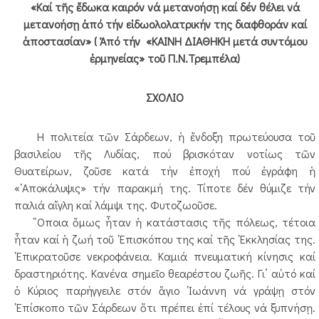
«Καί τῆς ἔδωκα καιρόν νά μετανοήσῃ καί δέν θέλει νά
μετανοήσῃ ἀπό τήν εἰδωολολατρικήν της διαφθοράν καί
ἀποστασίαν» ( Ἀπό τήν «ΚΑΙΝΗ ΔΙΑΘΗΚΗ μετά συντόμου
ἑρμηνείας» τοῦ Π.Ν.Τρεμπέλα)
ΣΧΟΛΙΟ
Η πολιτεία τῶν Σάρδεων, ἡ ἔνδοξη πρωτεύουσα τοῦ
βασιλείου τῆς Λυδίας, πού βρισκόταν νοτίως τῶν
Θυατείρων, ζοῦσε κατά τήν ἐποχή πού ἐγράφη ἡ
«᾿Αποκάλυψις» τήν παρακμή της. Τίποτε δέν θύμιζε τήν
παλιά αἴγλη καί λάμψι της. Φυτοζωοῦσε.
῞Οποια ὅμως ἦταν ἡ κατάστασις τῆς πόλεως, τέτοια
ἦταν καί ἡ ζωή τοῦ ᾿Επισκόπου της καί τῆς ᾿Εκκλησίας της.
᾿Επικρατοῦσε νεκροφάνεια. Καμιά πνευματική κίνησις καί
δραστηριότης. Κανένα σημεῖο θεαρέστου ζωῆς. Γι’ αὐτό καί
ὁ Κύριος παρήγγειλε στόν ἅγιο ᾿Ιωάννη νά γράψῃ στόν
᾿Επίσκοπο τῶν Σάρδεων ὅτι πρέπει ἐπί τέλους νά ξυπνήσῃ.