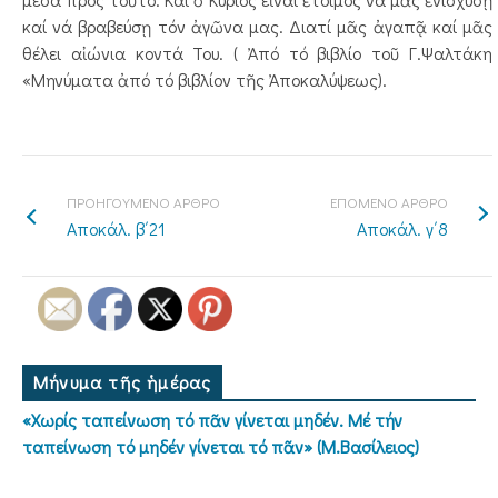
καί νά βραβεύσῃ τόν ἀγῶνα μας. Διατί μᾶς ἀγαπᾷ καί μᾶς
θέλει αἰώνια κοντά Του. ( Ἀπό τό βιβλίο τοῦ Γ.Ψαλτάκη
«Μηνύματα ἀπό τό βιβλίον τῆς Ἀποκαλύψεως).
ΠΡΟΗΓΟΥΜΕΝΟ ΑΡΘΡΟ
ΕΠΟΜΕΝΟ ΑΡΘΡΟ
Αποκάλ. β΄21
Αποκάλ. γ΄8
Μήνυμα τῆς ἡμέρας
«Χωρίς ταπείνωση τό πᾶν γίνεται μηδέν. Μέ τήν
ταπείνωση τό μηδέν γίνεται τό πᾶν» (Μ.Βασίλειος)