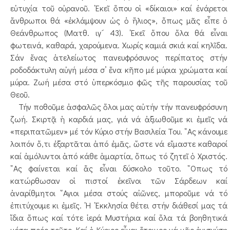
εὐτυχία τοῦ οὐρανοῦ. ᾿Εκεῖ ὅπου οἱ «δίκαιοι» καί ἐνάρετοι
ἄνθρωποι θά «ἐκλάμψουν ὡς ὁ ἥλιος», ὅπως μᾶς εἶπε ὁ
Θεάνθρωπος (Ματθ. ιγ´ 43). ᾿Εκεῖ ὅπου ὅλα θά εἶναι
φωτεινά, καθαρά, χαρούμενα. Χωρίς καμιά σκιά καί κηλῖδα.
Σάν ἕνας ἀτελείωτος πανευφρόσυνος περίπατος στήν
ροδοδάκτυλη αὐγή μέσα σ’ ἕνα κῆπο μέ μύρια χρώματα καί
μύρα. Ζωή μέσα στό ὑπερκόσμιο φῶς τῆς παρουσίας τοῦ
Θεοῦ.
Τήν ποθοῦμε ἀσφαλῶς ὅλοι μας αὐτήν τήν πανευφρόσυνη
ζωή. Σκιρτᾷ ἡ καρδιά μας, γιά νά ἀξιωθοῦμε κι ἐμεῖς νά
«περιπατῶμεν» μέ τόν Κύριο στήν Βασιλεία Του. ῎Ας κάνουμε
λοιπόν ὅ,τι ἐξαρτᾶται ἀπό ἐμᾶς, ὥστε νά εἴμαστε καθαροί
καί ἀμόλυντοι ἀπό κάθε ἁμαρτία, ὅπως τό ζητεῖ ὁ Χριστός.
῎Ας φαίνεται καί ἄς εἶναι δύσκολο τοῦτο. ῞Οπως τό
κατώρθωσαν οἱ πιστοί ἐκεῖνοι τῶν Σάρδεων καί
ἀναρίθμητοι ῞Αγιοι μέσα στούς αἰῶνες, μποροῦμε νά τό
ἐπιτύχουμε κι ἐμεῖς. ῾Η ᾿Εκκλησία θέτει στήν διάθεσί μας τά
ἴδια ὅπως καί τότε ἱερά Μυστήρια καί ὅλα τά βοηθητικά
μέσα πρός τοῦτο. Καί ὁ Κύριος εἶναι ἕτοιμος νά μᾶς ἐνισχύσῃ