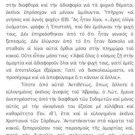
στήν διαφθορά καί τήν ἀδιαφορία γιά τά ψυχικά θέματα,
ἐκεῖνοι ἐπρόσεχαν νά μένουν ἀμόλυντοι. ῾Υπῆρχαν «οἱ
γνήσιες καί ἁγνές ψυχές» (ΕΒ). ῎Ας ἦταν λίγοι. «…ἔχεις ὀλίγα
ὀνόματα», γράφει ἡ ᾿Επιστολή, πού δέν ἐμόλυναν τήν ψυχή
τους. Δέν ἐπηρεάσθηκαν ἀπό τό ὅτι ἦταν γενικός ὁ
ξεπεσμός. Δέν ἐλύγισαν ἀπό τό ὅτι ἦταν δύσκολο νά
σταθοῦν οἱ λίγοι αὐτοί ὄρθιοι μέσα στήν πλημμύρα τοῦ
κακοῦ. Οὔτε εἶπαν μέσα τους· «᾿Αφοῦ ὅλος ὁ κόσμος ζῇ στήν
ἁμαρτία καί ἀδιαφοροῦν ὅλοι γιά τήν ψυχή τους, γιατί ἐμεῖς
νά ἀποτελοῦμε ἐξαίρεσι; Γιατί νά δυσκολευώμαστε, νά
προσέχουμε καί νά ἀποφεύγουμε ὅ,τι κάνουν οἱ ἄλλοι;».
Τίποτε ἀπό αὐτά! ᾿Αντιθέτως, ὅπως ἄλλοτε ὁ
εὐλογημένος ἐκεῖνος ἀνεψιός τοῦ ᾿Αβραάμ, ὁ Λώτ, ἔμεινε
ἀνεπηρέαστος ἀπό τήν διαφθορά τῶν Σοδομιτῶν καί μόνος
αὐτός μέ τήν οἰκογένειά του ἐζοῦσε μέ εὐλάβεια καί
καθαρότητα (Γεν. ιθ´), ἔτσι καί οἱ εὐλογημένοι ἐκεῖνοι
Χριστιανοί τῶν Σάρδεων. ᾿Αντιστέκονταν στά κύματα τοῦ
κακοῦ, ξεπερνοῦσαν τούς πειρασμούς τῆς ἁμαρτίας καί,
παρά τήν δυσκολία τοῦ πράγματος καί τήν γενική