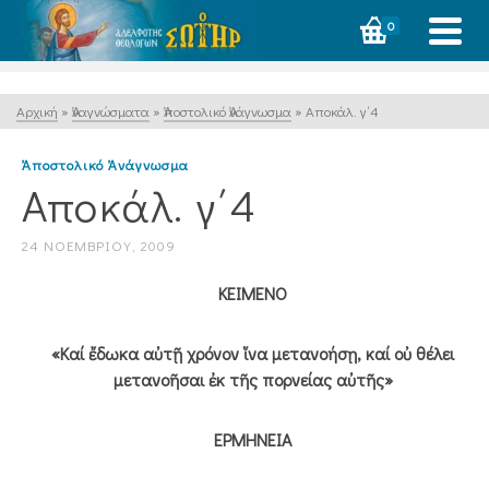
0
Αρχική
»
Ἀναγνώσματα
»
Ἀποστολικό Ἀνάγνωσμα
»
Αποκάλ. γ΄4
Ἀποστολικό Ἀνάγνωσμα
Αποκάλ. γ΄4
24 ΝΟΕΜΒΡΊΟΥ, 2009
ΚΕΙΜΕΝΟ
«Καί ἔδωκα αὐτῇ χρόνον ἵνα μετανοήσῃ, καί οὐ θέλει
μετανοῆσαι ἐκ τῆς πορνείας αὐτῆς»
ΕΡΜΗΝΕΙΑ