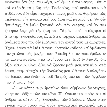
Φαίνεσαι ὅτι ζῇς, τοῦ λέγει, καί ὅμως εἶσαι νεκρός. Ξύπνα
καί στήριξε τά μέλη τῆς ᾿Εκκλησίας, πού κινδυνεύουν νά
πεθάνουν. Δέν εἶμαι εὐχαριστημένος μαζί σου. Θυμήσου πῶς
ξεκίνησες τήν πνευματική σου ζωή καί μετανόησε. ῎Αν δέν
ξυπνήσῃς, θά ἔλθω ξαφνικά, σάν τόν κλέφτη, καί θά σοῦ
ζητήσω λόγο γιά τήν ζωή σου. Τό μόνο πού μέ εὐχαριστεῖ
ἀπό τήν ᾿Εκκλησία σας εἶναι ὅτι ὑπάρχουν μερικοί ἄνθρωποι
ἀνάμεσά σας πού δέν ἐμόλυναν τόν ἑαυτό τους μέ ἁμαρτίες.
῎Εχουν λευκά τά ἱμάτιά τους. Κρατοῦν καθαρό καί ἀμόλυντο
τόν χιτῶνα τῆς ψυχῆς τους. ᾿Επειδή λοιπόν «οὐκ ἐμόλυναν
τά ἱμάτια αὐτῶν… περιπατήσουσι μετ’ ἐμοῦ ἐν λευκοῖς, ὅτι
ἄξιοί εἰσιν…». Εἶναι ἄξιοι νά ζήσουν μαζί μου, ντυμένοι στά
λευκά, στήν εὐτυχία τῆς βασιλείας μου. Θά τούς ὁμολογήσω
ὡς ἰδικούς μου ἐνώπιον τοῦ Πατρός μου καί τῶν ἀγγέλων
Του (᾿Αποκ. γ´ 1-6).
«῾Η λευκότης τῶν ἱματίων εἶναι σύμβολον ἁγιότητος,
νίκης καί δόξης τῶν πιστῶν» (ΙΓ). Θαυμαστοί πράγματι οἱ
ἄνθρωποι αὐτοί τῆς ᾿Εκκλησίας τῶν Σάρδεων. Μέσα στήν
γενική κατάπτωσι καί στόν πνευματικό μαρασμό, μέσα