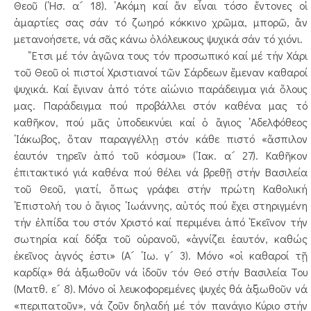
Θεοῦ (῾Ησ. α´ 18). ᾿Ακόμη καί ἄν εἶναι τόσο ἔντονες οἱ
ἁμαρτίες σας σάν τό ζωηρό κόκκινο χρῶμα, μπορῶ, ἄν
μετανοήσετε, νά σᾶς κάνω ὁλόλευκους ψυχικά σάν τό χιόνι.
῎Ετσι μέ τόν ἀγῶνα τους τόν προσωπικό καί μέ τήν Χάρι
τοῦ Θεοῦ οἱ πιστοί Χριστιανοί τῶν Σάρδεων ἔμεναν καθαροί
ψυχικά. Καί ἔγιναν ἀπό τότε αἰώνιο παράδειγμα γιά ὅλους
μας. Παράδειγμα πού προβάλλει στόν καθένα μας τό
καθῆκον, πού μᾶς ὑποδεικνύει καί ὁ ἅγιος ᾿Αδελφόθεος
᾿Ιάκωβος, ὅταν παραγγέλλῃ στόν κάθε πιστό «ἄσπιλον
ἑαυτόν τηρεῖν ἀπό τοῦ κόσμου» (᾿Ιακ. α´ 27). Καθῆκον
ἐπιτακτικό γιά καθένα πού θέλει νά βρεθῇ στήν Βασιλεία
τοῦ Θεοῦ, γιατί, ὅπως γράφει στήν πρώτη Καθολική
᾿Επιστολή του ὁ ἅγιος ᾿Ιωάννης, αὐτός πού ἔχει στηριγμένη
τήν ἐλπίδα του στόν Χριστό καί περιμένει ἀπό ᾿Εκεῖνον τήν
σωτηρία καί δόξα τοῦ οὐρανοῦ, «ἁγνίζει ἑαυτόν, καθώς
ἐκεῖνος ἁγνός ἐστι» (Α´ ᾿Ιω. γ´ 3). Μόνο «οἱ καθαροί τῇ
καρδίᾳ» θά ἀξιωθοῦν νά ἰδοῦν τόν Θεό στήν Βασιλεία Του
(Ματθ. ε´ 8). Μόνο οἱ λευκοφορεμένες ψυχές θά ἀξιωθοῦν νά
«περιπατοῦν», νά ζοῦν δηλαδή μέ τόν πανάγιο Κύριο στήν