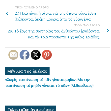
ΠΡΟΗΓΟΥΜΕΝΟ ΑΡΘΡΟ
27. Ποιὰ εἶναι ἡ αἰτία, γιὰ τὴν ὁποία τόσα ἔθνη
βρίσκονται ἀκόμη μακριὰ ἀπὸ τὸ Εὐαγγέλιο;
ΕΠΟΜΕΝΟ ΑΡΘΡΟ
29. Τὸ ἔργο τῆς σωτηρίας τοῦ ἀνθρώπου ἐργάζονται
καὶ τὰ τρία πρόσωπα τῆς Ἁγίας Τριάδος.
Μήνυμα τῆς ἡμέρας
«Χωρίς ταπείνωση τό πᾶν γίνεται μηδέν. Μέ τήν
ταπείνωση τό μηδέν γίνεται τό πᾶν» (Μ.Βασίλειος)
Τελευταῖες ἀναρτήσεις