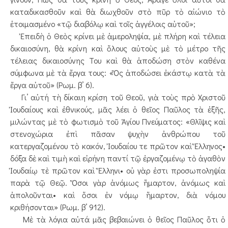
καταδικασθοῦν καὶ θὰ διωχθοῦν στὸ πῦρ τὸ αἰώνιο τὸ
ἑτοιμασμένο «τῷ διαβόλῳ καὶ τοῖς ἀγγέλοις αὐτοῦ»;
Ἐπειδὴ ὁ Θεὸς κρίνει μὲ ἀμεροληψία, μὲ πλήρη καὶ τέλεια
δικαιοσύνη, θὰ κρίνη καὶ ὅλους αὐτοὺς μὲ τὸ μέτρο τῆς
τέλειας δικαιοσύνης Του καὶ θὰ ἀποδώση στὸν καθένα
σύμφωνα μὲ τὰ ἔργα τους: «Ὅς ἀποδώσει ἐκάστῳ κατὰ τὰ
ἔργα αὐτοῦ» (Ρωμ. β’ 6).
Γι’ αὐτή τὴ δίκαιη κρίση τοῦ Θεοῦ, γιὰ τοὺς πρὸ Χριστοῦ
Ἰουδαίους καὶ ἐθνικούς, μᾶς λέει ὁ θεῖος Παῦλος τὰ ἑξῆς,
μιλώντας μὲ τὸ φωτισμὸ τοῦ Ἁγίου Πνεύματος: «Θλῖψις καὶ
στενοχώρια ἐπὶ πᾶσαν ψυχὴν ἀνθρώπου τοῦ
κατεργαζομένου τὸ κακόν, Ἰουδαίου τε πρῶτον καὶ Ἕλληνος•
δόξα δὲ καὶ τιμὴ καὶ εἰρήνη παντί τῷ ἐργαζομένῳ τὸ ἀγαθὸν
Ἰουδαίῳ τὲ πρῶτον καὶ Ἕλληνι• οὐ γὰρ ἐστι προσωποληψία
παρὰ τῷ Θεῷ. Ὅσοι γὰρ ἀνόμως ἥμαρτον, ἀνόμως καὶ
ἀπολοῦνται• καὶ ὅσοι ἐν νόμῳ ἥμαρτον, διὰ νόμου
κριθήσονται» (Ρωμ. β’ 912).
Μὲ τὰ λόγια αὐτά μᾶς βεβαιώνει ὁ θεῖος Παῦλος ὅτι ὁ