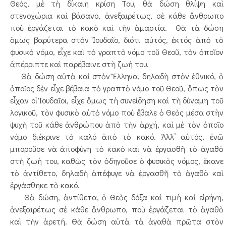
Θεός, μὲ τὴ δίκαιη κρίση Του, θὰ δώση θλίψη καὶ
στενοχώρια καὶ βάσανο, ἀνεξαιρέτως, σὲ κάθε ἄνθρωπο
ποὺ ἐργάζεται τὸ κακὸ καὶ τὴν ἁμαρτία. Θὰ τὰ δώση
ὅμως βαρύτερα στὸν Ἰουδαῖο, διότι αὐτός, ἐκτός ἀπὸ τὸ
φυσικὸ νόμο, εἶχε καὶ τὸ γραπτὸ νόμο τοῦ Θεοῦ, τὸν ὁποῖον
ἀπέρριπτε καὶ παρέβαινε στὴ ζωή του.
Θὰ δώση αὐτὰ καὶ στὸν Ἕλληνα, δηλαδὴ στὸν ἐθνικό, ὁ
ὁποῖος δὲν εἶχε βέβαια τὸ γραπτὸ νόμο τοῦ Θεοῦ, ὅπως τὸν
εἶχαν οἱ Ἰουδαῖοι, εἶχε ὅμως τὴ συνείδηση καὶ τὴ δύναμη τοῦ
λογικοῦ, τὸν φυσικὸ αὐτὸ νόμο ποὺ ἔβαλε ὁ Θεὸς μέσα στὴν
ψυχὴ τοῦ κάθε ἀνθρώπου ἀπὸ τὴν ἀρχή, καὶ μὲ τὸν ὁποῖο
νόμο διέκρινε τὸ καλό ἀπὸ τὸ κακό. Ἀλλ’ αὐτός, ἐνῶ
μποροῦσε νὰ ἀποφύγη τὸ κακὸ καὶ νὰ ἐργασθῆ τὸ ἀγαθὸ
στὴ ζωή του, καθὼς τὸν ὁδηγοῦσε ὁ φυσικὸς νόμος, ἔκανε
τὸ ἀντίθετο, δηλαδὴ ἀπέφυγε νὰ ἐργασθῆ τὸ ἀγαθὸ καὶ
ἐργάσθηκε τὸ κακό.
Θὰ δώση, ἀντίθετα, ὁ Θεὸς δόξα καὶ τιμὴ καὶ εἰρήνη,
ἀνεξαιρέτως σὲ κάθε ἄνθρωπο, ποὺ ἐργάζεται τὸ ἀγαθὸ
καὶ τὴν ἀρετή. Θὰ δώση αὐτὰ τὰ ἀγαθὰ πρῶτα στὸν