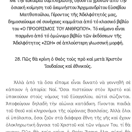
Μέ τήν εὐκαιρία συμπλήρωσης ὀγδόντα χρόνων ἀπό τήν
ὁσιακή κοίμηση τοῦ ἀειμνήστου Ἀρχιμανδρίτου Εὐσεβίου
Ματθοπούλου, Γέροντος τῆς Ἀδελφότητός μας,
δημοσιεύουμε σέ συνέχειες κομμάτια ἀπό τό κλασικό βιβλίο
του «Ο ΠΡΟΟΡΙΣΜΟΣ ΤΟΥ ΑΝΘΡΩΠΟΥ». Τό κείμενο εἶναι
παρμένο ἀπό τό ὁμώνυμο βιβλίο τῶν ἐκδόσεων τῆς
Ἀδελφότητος «ΖΩΗ» σέ ἁπλούστερη γλωσσική μορφή.
28. Πῶς θὰ κρίνη ὁ Θεὸς τοὺς πρὸ καὶ μετὰ Χριστὸν
Ἰουδαίους καὶ ἐθνικούς.
Ἀλλὰ ἀπὸ τὰ ὅσα εἴπαμε εἶναι δυνατὸ νὰ γεννηθῆ σὲ
κάποιον ἡ ἀπορία: Ναί. Ὅσοι πιστεύουν στὸν Χριστὸ καὶ
ὑπακούουν στοὺς νόμους τοῦ Εὐαγγελίου, αὐτοὶ σώζονται.
Ἀποφεύγουν δηλαδὴ τὴν αἰώνια κατάδικη. Γίνονται παιδιὰ
τοῦ Θεοῦ καὶ κληρονόμοι τῆς οὐράνιας Βασιλείας. Ἀλλὰ ὅλοι
οἱ ὑπόλοιποι, ὅσοι ζοῦν στὰ διάφορα ἔθνη τῆς γῆς καὶ ἔχουν
ὁλοκληρωτική ἄγνοια τοῦ Χριστοῦ καὶ τῶν νόμων Του, τί θὰ
γινουν; Πῶς θὰ τοὺς κρίνη ὁ Θεός; Ἄραγε ὅλοι αὐτοὶ θὰ