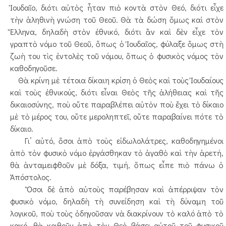
Ἰουδαῖο, διότι αὐτὸς ἦταν πιὸ κοντὰ στὸν Θεό, διότι εἶχε
τὴν ἀληθινὴ γνώση τοῦ Θεοῦ. Θὰ τὰ δώση ὅμως καὶ στὸν
Ἕλληνα, δηλαδὴ στὸν ἐθνικό, διότι ἂν καὶ δὲν εἶχε τὸν
γραπτὸ νόμο τοῦ Θεοῦ, ὅπως ὁ Ἰουδαῖος, φύλαξε ὅμως στὴ
ζωὴ του τὶς ἐντολὲς τοῦ νόμου, ὅπως ὁ φυσικὸς νόμος τὸν
καθοδηγοῦσε.
Θὰ κρίνη μὲ τέτοια δίκαιη κρίση ὁ Θεὸς καὶ τοὺς Ἰουδαίους
καὶ τοὺς ἐθνικούς, διότι εἶναι Θεὸς τῆς ἀλήθειας καὶ τῆς
δικαιοσύνης, ποὺ οὔτε παραβλέπει αὐτὸν ποὺ ἔχει τὸ δίκαιο
μὲ τὸ μέρος του, οὔτε μεροληπτεῖ, οὔτε παραβαίνει πότε τὸ
δίκαιο.
Γι’ αὐτό, ὅσοι ἀπὸ τοὺς εἰδωλολάτρες, καθοδηγημένοι
ἀπὸ τὸν φυσικὸ νόμο ἐργάσθηκαν τὸ ἀγαθὸ καὶ τὴν ἀρετή,
θὰ ἀνταμειφθοῦν μὲ δόξα, τιμή, ὅπως εἶπε πιὸ πάνω ὁ
Ἀπόστολος.
Ὅσοι δὲ ἀπὸ αὐτοὺς παρέβησαν καὶ ἀπέρριψαν τὸν
φυσικὸ νόμο, δηλαδὴ τὴ συνείδηση καὶ τὴ δύναμη τοῦ
λογικοῦ, ποὺ τοὺς ὁδηγοῦσαν νὰ διακρίνουν τὸ καλό ἀπὸ τὸ
κακό, θὰ κριθοῦν ἀπὸ τὸν Θεὸ βάσει αὐτοῦ τοῦ φυσικοῦ