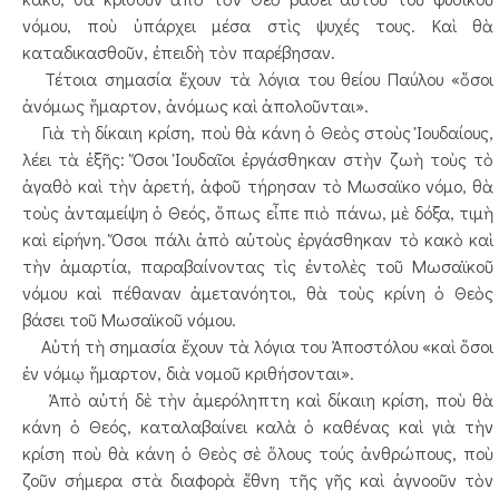
νόμου, ποὺ ὑπάρχει μέσα στὶς ψυχές τους. Καὶ θὰ
καταδικασθοῦν, ἐπειδὴ τὸν παρέβησαν.
Τέτοια σημασία ἔχουν τὰ λόγια του θείου Παύλου «ὅσοι
ἀνόμως ἥμαρτον, ἀνόμως καὶ ἀπολοῦνται».
Γιὰ τὴ δίκαιη κρίση, ποὺ θὰ κάνη ὁ Θεὸς στοὺς Ἰουδαίους,
λέει τὰ ἑξῆς: Ὅσοι Ἰουδαῖοι ἐργάσθηκαν στὴν ζωὴ τοὺς τὸ
ἀγαθὸ καὶ τὴν ἀρετή, ἀφοῦ τήρησαν τὸ Μωσαϊκο νόμο, θὰ
τοὺς ἀνταμείψη ὁ Θεός, ὅπως εἶπε πιὸ πάνω, μὲ δόξα, τιμὴ
καὶ εἰρήνη. Ὅσοι πάλι ἀπὸ αὐτοὺς ἐργάσθηκαν τὸ κακὸ καὶ
τὴν ἁμαρτία, παραβαίνοντας τὶς ἐντολὲς τοῦ Μωσαϊκοῦ
νόμου καὶ πέθαναν ἀμετανόητοι, θὰ τοὺς κρίνη ὁ Θεὸς
βάσει τοῦ Μωσαϊκοῦ νόμου.
Αὐτή τὴ σημασία ἔχουν τὰ λόγια του Ἀποστόλου «καὶ ὅσοι
ἐν νόμῳ ἥμαρτον, διὰ νομοῦ κριθήσονται».
Ἀπὸ αὐτή δὲ τὴν ἀμερόληπτη καὶ δίκαιη κρίση, ποὺ θὰ
κάνη ὁ Θεός, καταλαβαίνει καλὰ ὁ καθένας καὶ γιὰ τὴν
κρίση ποὺ θὰ κάνη ὁ Θεὸς σὲ ὅλους τούς ἀνθρώπους, ποὺ
ζοῦν σήμερα στὰ διαφορὰ ἔθνη τῆς γῆς καὶ ἀγνοοῦν τὸν