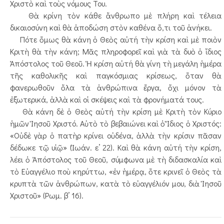
Χριστὸ καὶ τοὺς νόμους Του.
Θὰ κρίνη τὸν κάθε ἄνθρωπο μὲ πλήρη καὶ τέλεια
δικαιοσύνη καὶ θὰ ἀποδώση στὸν καθένα ὅ,τι τοῦ ἀνήκει.
Πότε ὅμως θὰ κάνη ὁ Θεὸς αὐτή τὴν κρίση καὶ μὲ ποιὸν
Κριτὴ θὰ τὴν κάνη; Μᾶς πληροφορεῖ καὶ γιὰ τὰ δυὸ ὁ ἴδιος
Ἀπόστολος τοῦ Θεοῦ. Ἡ κρίση αὐτή θὰ γίνη τὴ μεγάλη ἡμέρα
τῆς καθολικῆς καὶ παγκόσμιας κρίσεως, ὅταν θὰ
φανερωθοῦν ὅλα τὰ ἀνθρώπινα ἔργα, ὄχι μόνον τὰ
ἐξωτερικά, ἀλλὰ καὶ οἱ σκέψεις καὶ τὰ φρονήματά τους.
Θὰ κάνη δὲ ὁ Θεὸς αὐτή τὴν κρίση μὲ Κριτὴ τὸν Κύριο
ἡμῶν Ἰησοῦ Χριστό. Αὐτὸ τὸ βεβαιώνει καὶ ὁ Ἴδιος ὁ Χριστός:
«Οὐδὲ γὰρ ὁ πατὴρ κρίνει οὐδένα, ἀλλὰ τὴν κρίσιν πᾶσαν
δέδωκε τῷ υἱῷ» (Ἰωάν. ε’ 22). Καὶ θὰ κάνη αὐτή τὴν κρίση,
λέει ὁ Ἀπόστολος τοῦ Θεοῦ, σύμφωνα μὲ τὴ διδασκαλία καὶ
τὸ Εὐαγγέλιο ποὺ κηρύττω, «ἐν ἡμέρᾳ, ὅτε κρινεῖ ὁ Θεὸς τὰ
κρυπτὰ τῶν ἀνθρώπων, κατὰ τὸ εὐαγγέλιόν μου, διὰ Ἰησοῦ
Χριστοῦ» (Ρωμ. β’ 16).