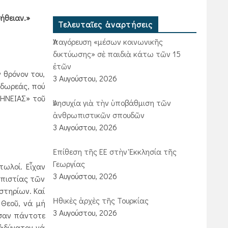
ήθειαν.»
Τελευταῖες ἀναρτήσεις
Ἀπαγόρευση «μέσων κοινωνικῆς
δικτύωσης» σὲ παιδιὰ κάτω τῶν 15
ἐτῶν
 θρόνον του,
3 Αυγούστου, 2026
 δωρεάς, πού
ΜΗΝΕΙΑΣ» τοῦ
Ἀνησυχία γιὰ τὴν ὑποβάθμιση τῶν
ἀνθρωπιστικῶν σπουδῶν
3 Αυγούστου, 2026
Ἐπίθεση τῆς ΕΕ στὴν Ἐκκλησία τῆς
Γεωργίας
ωλοί. Εἶχαν
3 Αυγούστου, 2026
 ἀπιστίας τῶν
στηρίων. Καί
Ἠθικὲς ἀρχὲς τῆς Τουρκίας
 Θεοῦ, νά μή
3 Αυγούστου, 2026
ἦσαν πάντοτε
 ἀδύνατον νά