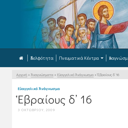
Ἀδελφότητα
Πνευματικά Κέντρα
Ἀναγνώσ
Αρχική
»
Ἀναγνώσματα
»
Εὐαγγελικό Ἀνάγνωσμα
»
Ἑβραίους δ’ 16
Εὐαγγελικό Ἀνάγνωσμα
Ἑβραίους δ’ 16
3 ΟΚΤΩΒΡΊΟΥ, 2009