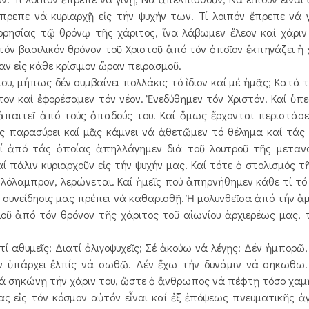
πρεπε νά κυριαρχῇ εἰς τήν ψυχήν των. Τί λοιπόν ἔπρεπε νά γ
ρησίας τῷ θρόνῳ τῆς χάριτος, ἵνα λάβωμεν ἔλεον καί χάριν
όν βασιλικόν θρόνον τοῦ Χριστοῦ ἀπό τόν ὁποῖον ἐκπηγάζει ἡ χ
ν εἰς κάθε κρίσιμον ὥραν πειρασμοῦ.
 μήπως δέν συμβαίνει πολλάκις τό ἴδιον καί μέ ἡμᾶς; Κατά 
ν καί ἐφορέσαμεν τόν νέον. Ἐνεδύθημεν τόν Χριστόν. Καί ὑπ
ἀπαιτεῖ ἀπό τούς ὀπαδούς του. Καί ὅμως ἔρχονται περιστάσ
ᾶς παρασύρει καί μᾶς κάμνει νά ἀθετῶμεν τό θέλημα καί τάς
ί ἀπό τάς ὁποίας ἀπηλλάγημεν διά τοῦ λουτροῦ τῆς μετανο
ί πάλιν κυριαρχοῦν εἰς τήν ψυχήν μας. Καί τότε ὁ στολισμός τ
ὀλόλαμπρον, λερώνεται. Καί ἡμεῖς πού ἀπηρνήθημεν κάθε τί τ
ος συνείδησις μας πρέπει νά καθαρισθῇ. Ἡ μολυνθεῖσα ἀπό τήν ἁ
οῦ ἀπό τόν θρόνον τῆς χάριτος τοῦ αἰωνίου ἀρχιερέως μας,
αθυμεῖς; Διατί ὀλιγοψυχεῖς; Σέ ἀκούω νά λέγῃς: Δέν ἠμπορῶ
έν ὑπάρχει ἐλπίς νά σωθῶ. Δέν ἔχω τήν δυνάμιν νά σηκωθω.
 νά σηκώνῃ τήν χάριν του, ὥστε ὁ ἄνθρωπος νά πέφτῃ τόσο χαμ
μας εἰς τόν κόσμον αὐτόν εἶναι καί ἐξ ἐπόψεως πνευματικῆς ἀ