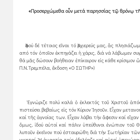
«Προσερχώμεθα οὖν μετά παρησσίας τῷ θρόνῳ τῆς χ
Ἀφού δέ τέτοιος εῖναι τό Ἀρχιερεύς μας, ἄς πλησιάζω
από τόν ὁποῖον ἐκπηγάζει ἡ χάρις, διά νά λάβωμεν συ
θά μᾶς δώσουν βοήθειαν ἐπίκαιρον εἰς κάθε κρίσιμον
Π.Ν.Τρεμπέλα, ἔκδοση «Ο ΣΩΤΗΡ»)
Ἐγνώριζε πολύ καλά ὁ ἐκλεκτός τοῦ Χριστοῦ ἀπόστ
πιστεύσει βεβαίως εἰς τόν Κύριον Ἰησοῦν. Εἶχαν μεταν
καί τῆς ἀγνοίας των. Εἶχαν λάβει τήν ἄφεσιν καί εἴχ
ὅμως, ἰδού αὐτοί καί πάλιν ὑπεύθυνοι ἐνώπιον τοῦ 
λυποῦν ἐκεῖνον πού ἐσταυρώθη διά τήν Σωτήρίαν τῶν
νικηταί. Ἡ ἁμαρτία τούς ἐδελέαζε καί αὐτοί ὑπεχώρου