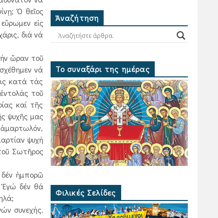
ίνῃ; Ὁ θεῖος
Ἀναζήτηση
 εὕρωμεν εἰς
άρις, διά νά
τήν ὥραν τοῦ
Το συναξάρι της ημέρας
εσχέθημεν νά
εις κατά τάς
 ἐντολάς τοῦ
ίας καί τῆς
ῆς ψυχῆς μας
ό ἁμαρτωλόν,
μαρτίαν ψυχή
 τοῦ Σωτῆρος
, δέν ἠμπορῶ
 Ἐγώ δέν θά
Φιλικές Σελίδες
ηλά;
γών συνεχής.