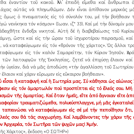
α ἐναντίον τοῦ κακοῦ. Ἀλλ’ ἐπειδή εἴμεθα καί ἄνθρωποι ἀ
 μάχας αὐτάς νά πληγωθῶμεν. Δέν εἶναι ἀπίθανον μερικάς 
 ὅμως ὁ πνευματικός εἰς τό σύνολόν του, μέ τήν βοήθειαν 
ώ νενίκηκα τόν κόσμον» (Ιωαν. ιζ" 33). Καί μέ τήν δύναμίν μου
άδειχθῆτε ἔνδοξοι νικηταί. Αὐτή δέ ἡ διαβεβαίωσις τοῦ Κυρίο
άμνῃ, ὥστε καί εἰς τήν ὥραν τοῦ ἰσχυροτέρου πειρασμοῦ, κα
 νά καταφεύγωμεν εἰς τόν «θρόνον τῆς χάριτος». Ὡς ἄλλοι τρ
ταφύγωμεν εἰς τόν καλόν Σαμαρείτην, τόν Κύριον Ἰησοῦν. Ἀορ
 τῶν λειτουργῶν τῆς Ἐκκλησίας, ζητεῖ νά ἐπιχύσῃ ἔλαιον καί 
ήν ὑγείαν, διά νά μᾶς ἀποδώση «τήν ἀγαλλίαση τοῦ Σωτηρίου 
 ἔλαιον καί χάριν εὕρωμεν εἰς εὔκαιρον βοήθειαν».
ύ εἶσαι ἡ καταφυγή καί ἡ Σωτηρία μας. Σύ κάθησαι ὡς αἰώνιος Ἀ
εσιν εἰς τόν ἁμαρτωλόν πού προσπίπτει εἰς τό ἔλεός σου. Μή
σμῶν τῆς ἁμαρτίας. Καί ὅταν ἡμεῖς, εἴτε ἀπό ἄγνοιαν εἴτε ἀπ
ἀδιαφορίαν τραυματιζώμεθα, πολυεύσπλαγχνε, μή μᾶς ἐγκαταλε
ταπεινώσει νά καταφεύγωμεν εἰς σέ μέ τήν πεποίθησιν ὅτι
ό ἔλεός σου θά τάς συγχωρήσῃ. Καί λαμβάνοντες τήν χάριν τῆς
ν Ἀρχιερέα, τόν Σωτῆρα τῶν ψυχῶν μας! Ἀμήν.
 τῆς Χάριτος», ἔκδοση «Ο ΣΩΤΗΡ»)