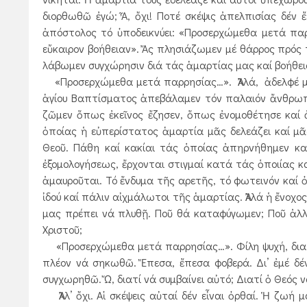
διορθωθῶ ἐγώ; Ἆ, ὄχι! Ποτέ σκέψις ἀπελπισίας δέν ἔ
ἀπόστολος τό ὑποδεικνύει: «Προσερχώμεθα μετά παρ
εὔκαιρον βοήθειαν». Ἄς πλησιάζωμεν μέ θάρρος πρός τ
λάβωμεν συγχώρησιν διά τάς ἁμαρτίας μας καί βοήθεια
«Προσερχώμεθα μετά παρρησίας…». Ἀλλά, ἀδελφέ μου,
ἁγίου Βαπτίσματος ἀπεβάλαμεν τόν παλαιόν ἄνθρωπο
ζῶμεν ὅπως ἐκεῖνος ἔζησεν, ὅπως ἐνομοθέτησε καί 
ὁποίας ἡ εὐπερίστατος ἁμαρτία μᾶς δελεάζει καί μ
Θεοῦ. Πάθη καί κακίαι τάς ὁποίας ἀπηρνήθημεν κα
ἐξομολογήσεως, ἔρχονται στιγμαί κατά τάς ὁποιίας κα
ἀμαυροῦται. Τό ἔνδυμα τῆς αρετῆς, τό φωτεινόν καί 
ἰδού καί πάλιν αἰχμάλωτοι τῆς ἁμαρτίας. Ἀλλά ἡ ἔνοχ
μας πρέπει νά πλυθῇ. Ποῦ θά καταφύγωμεν; Ποῦ ἀλλ
Χριστοῦ;
«Προσερχώμεθα μετά παρρησίας…». Φίλη ψυχή, διατί 
πλέον νά σηκωθῶ. Ἔπεσα, ἔπεσα φοβερά. Δι’ ἐμέ δ
συγχωρηθῶ. Ὤ, διατί νά συμβαίνει αὐτό; Διατί ὁ Θεός
Ἀλλ’ ὄχι. Αἱ σκέψεις αὐταί δέν εἶναι ὀρθαί. Ἡ ζωή 