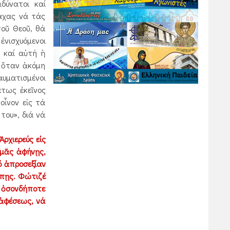
δύνατοι καί
μάχας νά τάς
τοῦ Θεοῦ, θά
 ἐνισχυόμενοι
υ καί αὐτή ἡ
ί ὅταν ἀκόμη
αυματισμένοι
άτως ἐκεῖνος
οἶνον εἰς τά
του», διά νά
ρχιερεύς εἰς
 μᾶς ἀφήνῃς,
ό ἀπροσεξίαν
ίπῃς. Φώτιζέ
, ὁσονδήποτε
 ἀφέσεως, νά