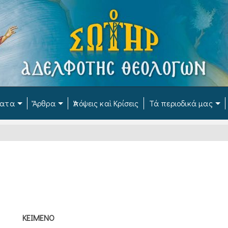
ματα
Ἄρθρα
Ἀπόψεις καὶ Κρίσεις
Τά περιοδικά μας
ΚΕΙΜΕΝΟ