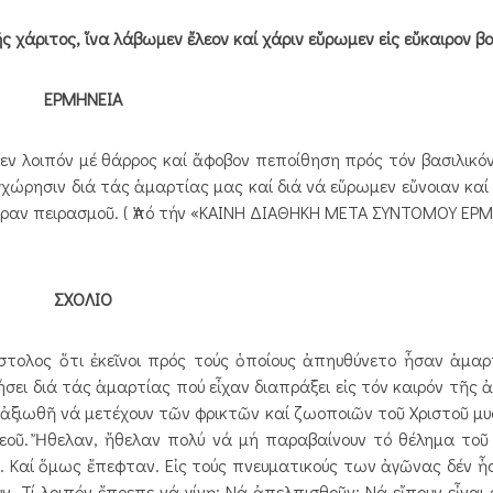
άριτος, ἵνα λάβωμεν ἔλεον καί χάριν εὕρωμεν εἰς εὔκαιρον βο
ΕΡΜΗΝΕΙΑ
μεν λοιπόν μέ θάρρος καί ἄφοβον πεποίθηση πρός τόν βασιλικόν
γχώρησιν διά τάς ἁμαρτίας μας καί διά νά εὕρωμεν εὔνοιαν καί
 ὥραν πειρασμοῦ. ( Ἀπό τήν «ΚΑΙΝΗ ΔΙΑΘΗΚΗ ΜΕΤΑ ΣΥΝΤΟΜΟΥ ΕΡ
ΣΧΟΛΙΟ
ολος ὅτι ἐκεῖνοι πρός τούς ὁποίους ἀπηυθύνετο ἦσαν ἁμαρτ
οήσει διά τάς ἁμαρτίας πού εἶχαν διαπράξει εἰς τόν καιρόν τῆς
αν ἀξιωθῆ νά μετέχουν τῶν φρικτῶν καί ζωοποιῶν τοῦ Χριστοῦ μυ
Θεοῦ. Ἤθελαν, ἤθελαν πολύ νά μή παραβαίνουν τό θέλημα τοῦ
. Καί ὅμως ἔπεφταν. Εἰς τούς πνευματικούς των ἀγῶνας δέν 
ν. Τί λοιπόν ἔπρεπε νά γίνῃ; Νά ἀπελπισθοῦν; Νά εἴπουν εἶναι