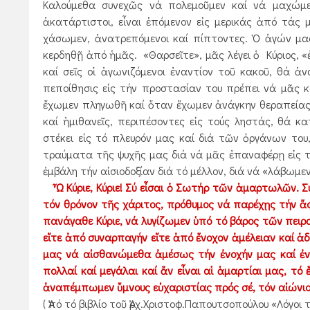
Καλούμεθα συνεχῶς νά πολεμοῦμεν καί νά μαχώμεθ
ἀκατάρτιστοι, εἶναι ἑπόμενον εἰς μερικάς ἀπό τάς
χάσωμεν, ἀνατρεπόμενοι καί πίπτοντες. Ὁ ἀγών μας
κερδηθῇ ἀπό ἡμᾶς. «Θαρσεῖτε», μᾶς λέγει ὁ Κύριος, «ἐγ
καί σεῖς οἱ ἀγωνιζόμενοι ἐναντίον τοῦ κακοῦ, θά ἀν
πεποίθησις εἰς τήν προστασίαν του πρέπει νά μᾶς κ
ἔχωμεν πληγωθῆ καί ὅταν ἔχωμεν ἀνάγκην θεραπείας,
καί ἡμιθανεῖς, περιπέσοντες εἰς τούς ληστάς, θά κα
στέκει εἰς τό πλευρόν μας καί διά τῶν ὀργάνων του,
τραύματα τῆς ψυχῆς μας διά νά μᾶς ἐπαναφέρῃ εἰς τ
ἐμβάλη τήν αἰσιοδοξίαν διά τό μέλλον, διά νά «λάβωμεν
Ὦ Κύριε, Κύριε! Σύ εἶσαι ὁ Σωτήρ τῶν ἁμαρτωλῶν. Σ
τόν θρόνον τῆς χάριτος, πρόθυμος νά παρέχῃς τήν ἄφ
πανάγαθε Κύριε, νά λυγίζωμεν ὑπό τό βάρος τῶν πειρα
εἴτε ἀπό συναρπαγήν εἴτε ἀπό ἔνοχον ἀμέλειαν καί 
μας νά αἰσθανώμεθα ἀμέσως τήν ἐνοχήν μας καί ἐν 
πολλαί καί μεγάλαι καί ἄν εἶναι αἱ ἁμαρτίαι μας, τ
ἀναπέμπωμεν ὕμνους εὐχαριστίας πρός σέ, τόν αἰώνιο
( Ἀπό τό βιβλίο τοῦ Ἀρχ.Χριστοφ.Παπουτσοπούλου «Λόγοι