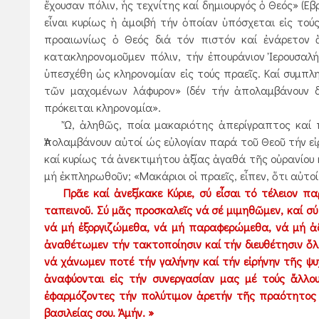
ἔχουσαν πόλιν, ἧς τεχνίτης καί δημιουργός ὁ Θεός» (Εβρ
εἶναι κυρίως ἡ ἀμοιβή τήν ὁποίαν ὑπόσχεται εἰς τού
προαιωνίως ὁ Θεός διά τόν πιστόν καί ἐνάρετον ἄ
κατακληρονομοῦμεν πόλιν, τήν ἐπουράνιον Ἰερουσαλή
ὑπεσχέθη ὡς κληρονομίαν εἰς τούς πραεῖς. Καί συμπληρ
τῶν μαχομένων λάφυρον» (δέν τήν ἀπολαμβάνουν δ
πρόκειται κληρονομία».
Ὤ, ἀληθῶς, ποία μακαριότης ἀπερίγραπτος καί ποία
Ἀπολαμβάνουν αὐτοί ώς εὐλογίαν παρά τοῦ Θεοῦ τήν ε
καί κυρίως τά ἀνεκτιμήτου ἀξίας ἀγαθά τῆς οὐρανίου 
μή ἐκπληρωθοῦν; «Μακάριοι οἱ πραεῖς, εἶπεν, ὅτι αὐτο
Πρᾶε καί ἀνεξίκακε Κύριε, σύ εἶσαι τό τέλειον 
ταπεινοῦ. Σύ μᾶς προσκαλεῖς νά σέ μιμηθῶμεν, καί σύ
νά μή ἐξοργιζώμεθα, νά μή παραφερώμεθα, νά μή ἀδ
ἀναθέτωμεν τήν τακτοποίησιν καί τήν διευθέτησιν 
νά χάνωμεν ποτέ τήν γαλήνην καί τήν εἰρήνην τῆς 
ἀναφύονται εἰς τήν συνεργασίαν μας μέ τούς ἄλλο
ἐφαρμόζοντες τήν πολύτιμον ἀρετήν τῆς πραότητος 
βασιλείας σου. Ἀμήν. »