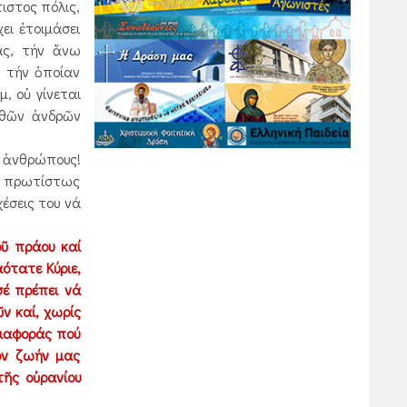
τιστος πόλις,
ει ἐτοιμάσει
ας, τήν ἄνω
ῆ τήν ὁποίαν
, οὐ γίνεται
αθῶν ἀνδρῶν
ς ἀνθρώπους!
υν πρωτίστως
έσεις του νά
οῦ πράου καί
ότατε Κύριε,
σέ πρέπει νά
ν καί, χωρίς
διαφοράς πού
ον ζωήν μας
τῆς οὐρανίου