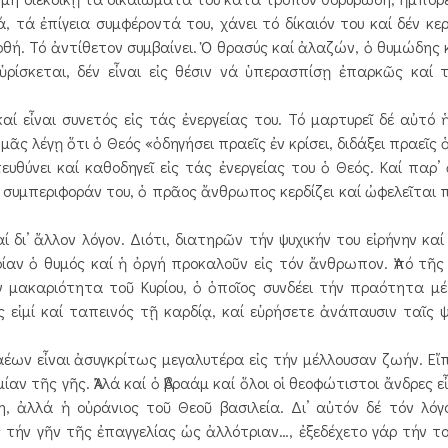
 τά ἐπίγεια συμφέροντά του, χάνει τό δίκαιόν του καί δέν κερδ
ὀρθή. Τό ἀντίθετον συμβαίνει. Ὁ θρασύς καί ἀλαζών, ὁ θυμώδης 
ὑρίσκεται, δέν εἶναι εἰς θέσιν νά ὑπερασπίσῃ ἐπαρκῶς καί 
 εἶναι συνετός εἰς τάς ἐνεργείας του. Τό μαρτυρεῖ δέ αὐτό 
 μᾶς λέγῃ ὅτι ὁ Θεός «ὁδηγήσει πραεῖς ἐν κρίσει, διδάξει πραεῖς
ευθύνει καί καθοδηγεῖ εἰς τάς ἐνεργείας του ὁ Θεός. Καί παρ’ 
ει συμπεριφοράν του, ὁ πρᾶος ἄνθρωπος κερδίζει καί ὠφελεῖται 
ι’ ἄλλον λόγον. Διότι, διατηρῶν τήν ψυχικήν του εἰρήνην καί 
οίαν ὁ θυμός καί ἡ ὀργή προκαλοῦν εἰς τόν ἄνθρωπον. Ἀπό τῆ
 μακαριότητα τοῦ Κυρίου, ὁ ὁποῖος συνδέει τήν πραότητα μέ
 εἰμί καί ταπεινός τῇ καρδίᾳ, καί εὑρήσετε ἀνάπαυσιν ταῖς 
ων εἶναι ἀσυγκρίτως μεγαλυτέρα εἰς τήν μέλλουσαν ζωήν. Εἴ
μίαν τῆς γῆς. Ἀλλά καί ὁ Ἀβραάμ καί ὅλοι οἱ θεοφώτιστοι ἄνδρες ε
η, ἀλλά ἡ οὐράνιος τοῦ Θεοῦ βασιλεία. Δι’ αὐτόν δέ τόν λόγ
 τήν γῆν τῆς ἐπαγγελίας ὡς ἀλλότριαν…, ἐξεδέχετο γάρ τήν το