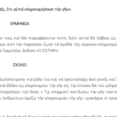
ῖς, ὅτι αὐτοί κληρονομήσουσι τήν γῆν».
ΕΡΜΗΝΕΙΑ
ν τους καί δέν παραφέρονται ποτέ, διότι αὐτοί θά λάβουν ὡς
ουν ἀπό τήν παροῦσαν ζωήν τά ἀγαθά τῆς οὐρανίου κληρονομίας
.Τρεμπέλα, ἔκδοση «Ο ΣΩΤΗΡ»).
ΣΧΟΛΙΟ
λολατρικήν πατρίδα του καί νά ἐγκαταλείψῃ ἐκεῖ γονεῖς καί Σ
οῦ ἔδιδεν ὡς κληρονομίαν τήν γῆν εἰς τήν ὁποίαν θά τόν ὡδηγοῦ
ἐπαγγελιῶν τοῦ Θεοῦ. « Τῷ σπέρματί σου δώσω τήν γῆν ταύτην» (
ων ἀνθρώπων ὁριίζει τήν κληρονομιάν τῆς γῆς: «μακάριοι οἱ πραε
μή διεκδικῇ τά δικαιώματά του κατά τρόπον θορυβώδη, ἠμπορ