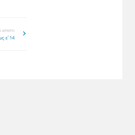
 ΑΡΘΡΟ
υς ε’ 14