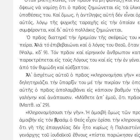
ὄψεως νά νομίσῃ ὅτι ὁ πρᾶος ζημιώνεται εἰς τά ὑλικά,
ὑποθέσεις του. Καί ὅμως, ἡ ἀντίληψις αὐτή δέν εἶναι 
αὐτός, λόγῳ τῆς ψυχικῆς ταραχῆς εἰς τήν ὁποίαν ε
συμφέροντα, καί δι’ αὐτό πολλάκις ζημιώνεται.
Ὁ πρᾶος διατηρεῖ τήν ἠρεμιίαν τῆς σκέψεώς του καί
πείρα. Ἀλλά τό ἐπιβεβαιώνει καί ὀ λόγος του Θεοῦ, ὅταν
(Ψαλμ. κδ’ 9). Τόν πρᾶον καί εἰρηνικόν ἄνθρωπον κατ
παρεκτρέπεται εἰς τούς Λόγους του καί εἰς τήν ἐν γέν
ἀπό τόν θυμώδη καί εὐέξαπτον.
Ἀλλ’ ἀσχέτως αὐτοῦ ὁ πρᾶος «κληρονομήσει γῆν» καί δ
δηλητηριάζει τήν ὕπαρξίν του μέ τήν πικρίαν τήν ὁπ
αὐτῆς ὁ πρᾶος ἀπολαμβάνει εἰς κάποιον βαθμόν τήν
γαλήνην καί ἀνάπαυσιν. «Μάθετε ἀπ’ ἐμοῦ, ὅτι πρᾶος
(Ματθ. ια’ 29).
«Κληρονομήσουσι τήν γῆν». Ἡ ἀμοιβή ὅμως τῶν πραέ
ἀμοιβήν εἰς τόν Ἀβραάμ ὁ Θεός εἶχεν ὁρίσει τήν κληρονο
ὅτι γῆ τῆς ἐπαγγελίας δέν ἦτο κυρίως ἡ Παλαιστιίν
γενάρχης τοῦ ἰουδαϊκοῦ ἔθνους «πίστει παρώκησεν εἰς