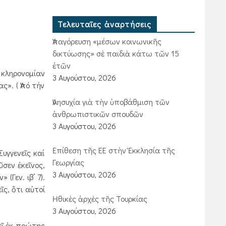
Τελευταῖες ἀναρτήσεις
Ἀπαγόρευση «μέσων κοινωνικῆς
δικτύωσης» σὲ παιδιὰ κάτω τῶν 15
ἐτῶν
 κληρονομίαν
3 Αυγούστου, 2026
». ( Ἀπό τήν
Ἀνησυχία γιὰ τὴν ὑποβάθμιση τῶν
ἀνθρωπιστικῶν σπουδῶν
3 Αυγούστου, 2026
Ἐπίθεση τῆς ΕΕ στὴν Ἐκκλησία τῆς
υγγενεῖς καί
Γεωργίας
σεν ἐκεῖνος,
3 Αυγούστου, 2026
Γεν. ιβ’ 7).
ῖς, ὅτι αὐτοί
Ἠθικὲς ἀρχὲς τῆς Τουρκίας
3 Αυγούστου, 2026
εῖ ἐκ πρώτης