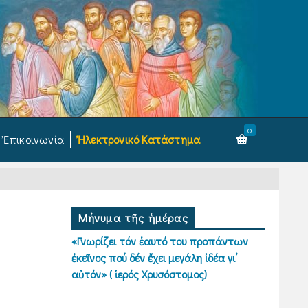
0
Ἐπικοινωνία
Ἠλεκτρονικό Κατάστημα
Μήνυμα τῆς ἡμέρας
«Γνωρίζει τόν ἑαυτό του προπάντων
ἐκεῖνος πού δέν ἔχει μεγάλη ἰδέα γι’
αὐτόν» ( ἱερός Χρυσόστομος)