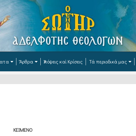
ματα
Ἄρθρα
Ἀπόψεις καὶ Κρίσεις
Τά περιοδικά μας
ΚΕΙΜΕΝΟ