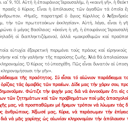
. ια’ 9, 10). Αὐτή ἡ ἐπουράνιος Ἰερουσαλήμ, ἡ «καινή γῆ», ἡ θεόκ
ς πραεῖς ὁ Κύριος. Εἶναι ἡ ἀπόλαυσις τῶν ἀγαθῶν τά ὁποῖα ἔχ
νθρωπον. «Ἡμεῖς, παρατηρεῖ ὁ ἅγιος Κύριλλος ὁ Ἀλεξανδρεί
μ, τήν τῶν πρωτοτοόκων ἐκκλησίαν». Αὐτή, λέγει, εἶναι ἡ γ
ώνει ὁ μέγας Βασίλειος: «ἐκείνη ἡ γῆ, ἡ ἐπουράνιος Ἰερουσαλήμ
ηλαδή οἱ διαπληκτιζόμενοι), ἀλλά «μακροθυμῶν καί πραϋπ
 εὐτυχία ἐξαιρετική περιμένει τούς πράους καί εἰρηνικού
ἰρήνην καί τήν γαλήνην τῆς παρούσης ζωῆς. Ἀλλά θά ἀπολαύσο
κληρονομίας. Ὁ Κύριος τό ὑπεσχέθη. Πῶς εἶναι δυνατόν αἱ ὑποσχ
ί κληρονομήσουσι τήν γῆν».
παράδειγμα τῆς πραότητος. Σύ εἶσαι τό αἰώνιον παράδειγμα τ
 ὁρίζεις τάς ἀμοιβάς τῶν πραέων. Δίδε μας τήν χάριν σου, πρα
ημονοῦμεν. Φώτιζε τήν ψυχήν μας διά νά ἐννοοῦμεν ὅτι εἰς 
ὅλων τῶν ζητημάτων καί τῶν προβλημάτων πού μᾶς ἀπασχολοῦ
ψυχῆς μας, νά προσπαθῶμεν μέ ἤρεμον τρόπον νά λύωμεν τάς 
υς ἀνθρώπους. Ἀξίωσέ μας, Κύριε, νά περάσωμεν τήν ἐπίγει
διά νά μᾶς χαρίσῃς ὡς αἰωνίαν κληρονομίαν τήν ἀπόλαυσιν 