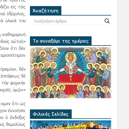
ίζει εἰς τάς
Ἀναζήτηση
καί ὀξύχολος,
τά ὑλικά του
ἡ καθημερινή
Το συναξάρι της ημέρας
 ὁδούς αὐτοῦ»
ὅλον ὅτι δέν
περισσότερον
ἠρεμίαν, δέν
ς ἀπόψεως δέ
 τήν ψυχικήν
ψυχαῖς ὑμῶν»
παμεν ὅτι ὡς
ἶχον ἐννοήσει
Φιλικές Σελίδες
ον ὁ ἔνδοξος
ύς θεμελίους