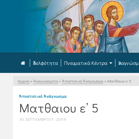
Ἀδελφότητα
Πνευματικά Κέντρα
Ἀναγνώσ
Αρχική
»
Ἀναγνώσματα
»
Ἀποστολικό Ἀνάγνωσμα
»
Ματθαιου ε’ 5
Ἀποστολικό Ἀνάγνωσμα
Ματθαιου ε’ 5
30 ΣΕΠΤΕΜΒΡΊΟΥ, 2009