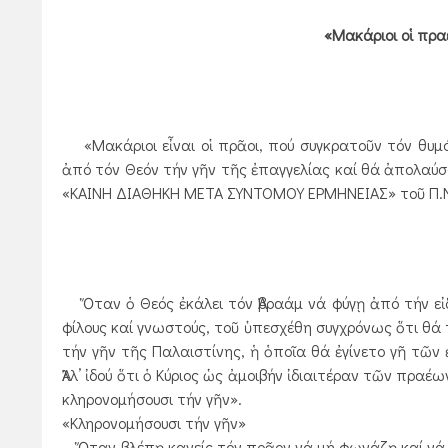
«Μακάριοι οἱ πραε
«Μακάριοι εἶναι οἱ πρᾶοι, πού συγκρατοῦν τόν θυμό
ἀπό τόν Θεόν τήν γῆν τῆς ἐπαγγελίας καί θά ἀπολαύσ
«ΚΑΙΝΗ ΔΙΑΘΗΚΗ ΜΕΤΑ ΣΥΝΤΟΜΟΥ ΕΡΜΗΝΕΙΑΣ» τοῦ Π.Ν
Ὅταν ὁ Θεός ἐκάλει τόν Ἀβραάμ νά φύγῃ ἀπό τήν εἰδω
φίλους καί γνωστούς, τοῦ ὑπεσχέθη συγχρόνως ὅτι θά τ
τήν γῆν τῆς Παλαιστίνης, ἡ ὁποῖα θά ἐγίνετο γῆ τῶν 
Ἀλλ’ ἰδού ὅτι ὁ Κύριος ὡς ἀμοιβήν ἰδιαιτέραν τῶν πραέ
κληρονομήσουσι τήν γῆν».
«Κληρονομήσουσι τήν γῆν»
Ὅταν βλέπῃ κανείς τόν πρᾶον νά μή φωνάζῃ καί νά 