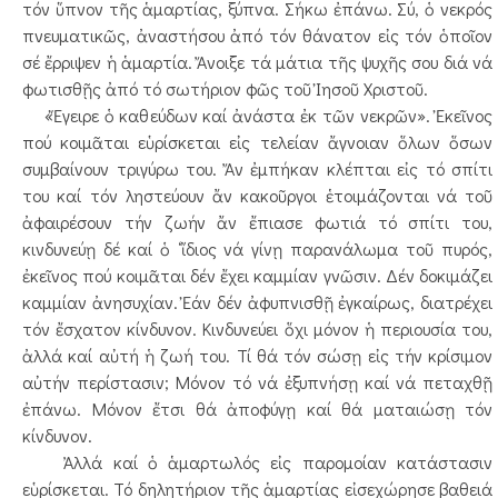
τόν ὕπνον τῆς ἁμαρτίας, ξύπνα. Σήκω ἐπάνω. Σύ, ὁ νεκρός
πνευματικῶς, ἀναστήσου ἀπό τόν θάνατον εἰς τόν ὁποῖον
σέ ἔρριψεν ἡ ἁμαρτία. Ἄνοιξε τά μάτια τῆς ψυχῆς σου διά νά
φωτισθῇς ἀπό τό σωτήριον φῶς τοῦ Ἰησοῦ Χριστοῦ.
«Ἔγειρε ὁ καθεύδων καί ἀνάστα ἐκ τῶν νεκρῶν». Ἐκεῖνος
πού κοιμᾶται εὑρίσκεται εἰς τελείαν ἄγνοιαν ὅλων ὅσων
συμβαίνουν τριγύρω του. Ἄν ἐμπήκαν κλέπται εἰς τό σπίτι
του καί τόν ληστεύουν ἄν κακοῦργοι ἑτοιμάζονται νά τοῦ
ἀφαιρέσουν τήν ζωήν ἄν ἔπιασε φωτιά τό σπίτι του,
κινδυνεύῃ δέ καί ὁ ‘ἴδιος νά γίνῃ παρανάλωμα τοῦ πυρός,
ἐκεῖνος πού κοιμᾶται δέν ἔχει καμμίαν γνῶσιν. Δέν δοκιμάζει
καμμίαν ἀνησυχίαν. Ἐάν δέν ἀφυπνισθῇ ἐγκαίρως, διατρέχει
τόν ἔσχατον κίνδυνον. Κινδυνεύει ὅχι μόνον ἡ περιουσία του,
ἀλλά καί αὐτή ἡ ζωή του. Τί θά τόν σώσῃ εἰς τήν κρίσιμον
αὐτήν περίστασιν; Μόνον τό νά ἐξυπνήσῃ καί νά πεταχθῇ
ἐπάνω. Μόνον ἔτσι θά ἀποφύγῃ καί θά ματαιώσῃ τόν
κίνδυνον.
Ἀλλά καί ὁ ἁμαρτωλός εἰς παρομοίαν κατάστασιν
εὑρίσκεται. Τό δηλητήριον τῆς ἁμαρτίας εἰσεχώρησε βαθειά