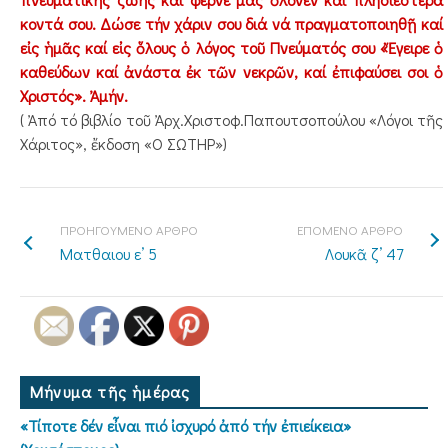
κοντά σου. Δώσε τήν χάριν σου διά νά πραγματοποιηθῇ καί
εἰς ἡμᾶς καί εἰς ὅλους ὁ λόγος τοῦ Πνεύματός σου «Ἔγειρε ὁ
καθεύδων καί ἀνάστα ἐκ τῶν νεκρῶν, καί ἐπιφαύσει σοι ὁ
Χριστός». Ἀμήν.
( Ἀπό τό βιβλίο τοῦ Ἀρχ.Χριστοφ.Παπουτσοπούλου «Λόγοι τῆς
Χάριτος», ἔκδοση «Ο ΣΩΤΗΡ»)
ΠΡΟΗΓΟΥΜΕΝΟ ΑΡΘΡΟ
ΕΠΟΜΕΝΟ ΑΡΘΡΟ
Ματθαιου ε’ 5
Λουκᾶ ζ’ 47
Μήνυμα τῆς ἡμέρας
«Τίποτε δέν εἶναι πιό ἰσχυρό ἀπό τήν ἐπιείκεια»