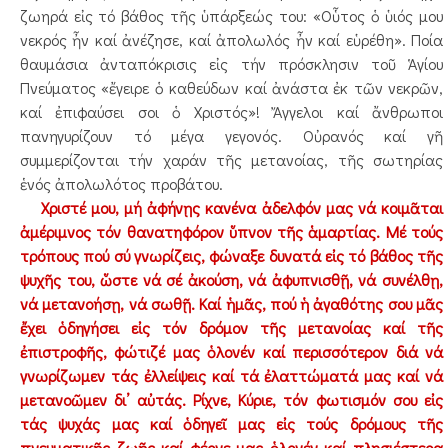
ζωηρά εἰς τό βάθος τῆς ὑπάρξεώς του: «Οὗτος ὁ ὑιός μου
νεκρός ἦν καί ἀνέζησε, καί ἀπολωλός ἦν καί εὑρέθη». Ποία
θαυμάσια ἀνταπόκρισις εἰς τήν πρόσκλησιν τοῦ Ἁγίου
Πνεύματος «ἔγειρε ὁ καθεύδων καί ἀνάστα ἐκ τῶν νεκρῶν,
καί ἐπιφαύσει σοι ὁ Χριστός»! Ἄγγελοι καί ἄνθρωποι
πανηγυρίζουν τό μέγα γεγονός. Οὐρανός καί γῆ
συμμερίζονται τήν χαράν τῆς μετανοίας, τῆς σωτηρίας
ἑνός ἀπολωλότος προβάτου.
Χριστέ μου, μή ἀφήνῃς κανένα ἀδελφόν μας νά κοιμᾶται
ἀμέριμνος τόν θανατηφόρον ὕπνον τῆς ἁμαρτίας. Μέ τούς
τρόπους πού σύ γνωρίζεις, φώναξε δυνατά εἰς τό βάθος τῆς
ψυχῆς του, ὥστε νά σέ ἀκούση, νά ἀφυπνισθῇ, νά συνέλθῃ,
νά μετανοήσῃ, νά σωθῇ. Καί ἡμᾶς, πού ἡ ἀγαθότης σου μᾶς
ἔχει ὁδηγήσει εἰς τόν δρόμον τῆς μετανοίας καί τῆς
ἐπιστροφῆς, φώτιζέ μας ὁλονέν καί περισσότερον διά νά
γνωρίζωμεν τάς ἐλλείψεις καί τά ἐλαττώματά μας καί νά
μετανοῶμεν δι’ αὐτάς. Ρίχνε, Κύριε, τόν φωτισμόν σου εἰς
τάς ψυχάς μας καί ὁδηγεῖ μας εἰς τούς δρόμους τῆς
πνευματικῆς ζωῆς καί φέρνε μας ὁλονέν καί πλησιέστερα