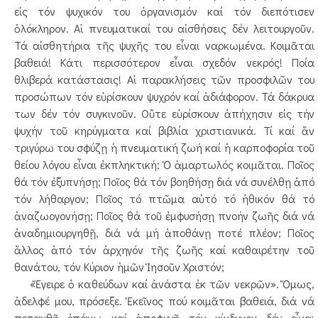
εἰς τόν ψυχικόν του ὀργανισμόν καί τόν διεπότισεν
ὁλόκληρον. Αἱ πνευματικαί του αἰσθήσεις δέν λειτουργοῦν.
Τά αἰσθητήρια τῆς ψυχῆς του εἶναι ναρκωμένα. Κοιμᾶται
βαθειά! Κάτι περισσότερον εἶναι σχεδόν νεκρός! Ποία
θλιβερά κατάστασις! Αἱ παρακλήσεις τῶν προσφιλῶν του
προσώπων τόν εὑρίσκουν ψυχρόν καί ἀδιάφορον. Τά δάκρυα
των δέν τόν συγκινοῦν. Οὔτε εὑρίσκουν ἀπήχησιν εἰς τήν
ψυχήν τοῦ κηρύγματα καί βιβλία χριστιανικά. Τί καί ἄν
τριγύρω του σφύζῃ ἡ πνευματική ζωή καί ἡ καρποφορία τοῦ
θείου λόγου εἶναι ἐκπληκτική; Ὁ ἁμαρτωλός κοιμᾶται. Ποῖος
θά τόν ἐξυπνήσῃ; Ποῖος θά τόν βοηθήσῃ διά νά συνέλθῃ ἀπό
τόν λήθαργον; Ποῖος τό πτῶμα αὐτό τό ἠθικόν θά τό
ἀναζωογονήσῃ; Ποῖος θά τοῦ ἐμφυσήσῃ πνοήν ζωῆς διά νά
ἀναδημιουργηθῇ, διά νά μή ἀποθάνῃ ποτέ πλέον; Ποῖος
ἄλλος ἀπό τόν ἀρχηγόν τῆς ζωῆς καί καθαιρέτην τοῦ
θανάτου, τόν Κύριον ἡμῶν Ἰησοῦν Χριστόν;
«Ἔγειρε ὁ καθεύδων καί ἀνάστα ἐκ τῶν νεκρῶν». Ὅμως,
ἀδελφέ μου, πρόσεξε. Ἐκεῖνος πού κοιμᾶται βαθειά, διά νά
πεταχθῇ ἐπάνω καί ἀποφυγῇ τόν κίνδυνον δέν εἶναι