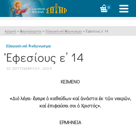
0
Αρχική
»
Ἀναγνώσματα
»
Εὐαγγελικό Ἀνάγνωσμα
»
Ἐφεσίους ε’ 14
Εὐαγγελικό Ἀνάγνωσμα
Ἐφεσίους ε’ 14
30 ΣΕΠΤΕΜΒΡΊΟΥ, 2009
ΚΕΙΜΕΝΟ
«Διό λέγει· ἔγειρε ὁ καθεύδων καί ἀνάστα ἐκ τῶν νεκρῶν,
καί ἐπιφαύσει σοι ὁ Χριστός».
ΕΡΜΗΝΕΙΑ