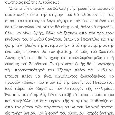
σωτηρίας καί τῆς λυτρώσεως.
Ὤ, ἀπό τήν στιγμήν πού θά λάβη τήν ἡρωϊκήν ἀπόφασιν ὁ
ἁμαρτωλός• ἀπό τήν στιγμήν πού θά φθάσουν εἰς τάς
ἀκοάς του οἱ στοργικοί λόγοι «ἔγειρε ὁ καθεύδων καί ἀνάστα
ἐκ τῶν νεκρῶν» καί αὐτός θά εἴπῃ «ναί, θέλω νά σηκωθῶ,
θέλω νά γίνω ὑγιής, θέλω νά ξεφύγω ἀπό τόν τρομερόν
κίνδυνον τοῦ αἰωνίου θανάτου, θέλω νά ἐπανέλθω εἰς τήν
ζωήν τήν ἠθικήν, τήν πνευματικήν», ἀπό τήν στιγμήν αὐτήν
ἕνα φῶς οὐράνιον θά τόν φωτίσῃ, τό φῶς τοῦ Χριστοῦ.
Δύναμις ἀόρατος θά ἐνισχύσῃ τά παραλελυμένα μέλη του, ἡ
δύναμις τοῦ Ζωοδότου. Πνεῦμα νέας ζωῆς θά ζωογονήσῃ
τήν προσωπικότητά του. Ἐξέφυγε πλέον τόν κίνδυνον.
Ἔπαυσε πλέον νά εἶναι αἰχμάλωτος ἀλυσοδεμένος. Τό
ἡρωϊκόν «θέλω» πού εἶπεν εἰς τήν φωνήν τοῦ Πνεύματος,
ἰδού τώρα τόν ὁδηγεῖ εἱς τόν λειτουργόν τῆς Ἐκκλησίας.
Ἐνώπιον αὐτοῦ ὁμολογεῖ ἐν συντριβῇ τά παραπτώματά του
καί ἀποβάλλει τό δηλητήριον τῆς ἁμαρτίας. Καθαρίζεται
ἀπό τόν ρύπον τῶν παραπτωμάτων του. Ἀποκαθίσταται
εἰς πλήρη ὑγείαν. Καί ἡ φωνή τοῦ οὐρανίου Πατρός ἀντηχεῖ