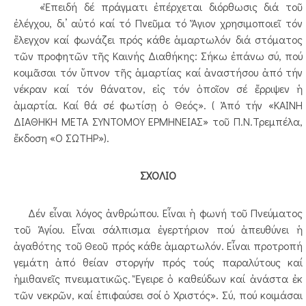
«Ἐπειδή δέ πράγματι ἐπέρχεται διόρθωσις διά τοῦ
ἐλέγχου, δι’ αὐτό καί τό Πνεῦμα τό Ἅγιον χρησιμοποιεῖ τόν
ἔλεγχον καί φωνάζει πρός κάθε ἁμαρτωλόν διά στόματος
τῶν προφητῶν τῆς Καινής Διαθήκης: Σήκω ἐπάνω σύ, πού
κοιμᾶσαι τόν ὕπνον τῆς ἁμαρτίας καί ἀναστήσου ἀπό τήν
νέκραν καί τόν θάνατον, εἰς τόν ὁποῖον σέ ἔρριψεν ἡ
ἁμαρτία. Καί θά σέ φωτίσῃ ὁ Θεός». ( Ἀπό τήν «ΚΑΙΝΗ
ΔΙΑΘΗΚΗ ΜΕΤΑ ΣΥΝΤΟΜΟΥ ΕΡΜΗΝΕΙΑΣ» τοῦ Π.Ν.Τρεμπέλα,
ἔκδοση «Ο ΣΩΤΗΡ»).
ΣΧΟΛΙΟ
Δέν εἶναι λόγος ἀνθρώπου. Εἶναι ἡ φωνή τοῦ Πνεύματος
τοῦ Ἁγίου. Εἶναι σάλπισμα ἐγερτήριον πού ἀπευθύνει ἡ
ἀγαθότης τοῦ Θεοῦ πρός κάθε ἁμαρτωλόν. Εἶναι προτροπή
γεμάτη ἀπό θείαν στοργήν πρός τούς παραλύτους καί
ἡμιθανεῖς πνευματικῶς. Ἔγειρε ὁ καθεύδων καί ἀνάστα ἐκ
τῶν νεκρῶν, καί ἐπιφαύσει σοί ὁ Χριστός». Σύ, πού κοιμάσαι