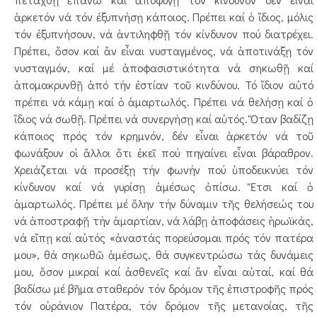
ἀρκετόν νά τόν ἐξυπνήσῃ κάποιος. Πρέπει καί ὁ ἴδιος, μόλις
τόν ἐξυπνήσουν, νά ἀντιληφθῇ τόν κίνδυνον πού διατρέχει.
Πρέπει, ὅσον καί ἄν εἶναι νυσταγμένος, νά ἀποτινάξῃ τόν
νυσταγμόν, καί μέ ἀποφασιστικότητα νά σηκωθῇ καί
ἀπομακρυνθῇ ἀπό τήν ἐστίαν τοῦ κινδύνου. Τό ἴδιον αὐτό
πρέπει νά κάμῃ καί ὁ ἁμαρτωλός. Πρέπει νά θελήσῃ καί ὁ
ἴδιος νά σωθῇ. Πρέπει νά συνεργήσῃ καί αὐτός. Ὅταν βαδίζῃ
κάποιος πρός τόν κρημνόν, δέν εἶναι ἀρκετόν νά τοῦ
φωνάξουν οἱ ἄλλοι ὅτι ἐκεῖ πού πηγαίνει εἶναι βάραθρον.
Χρειάζεται νά προσέξῃ τήν φωνήν πού ὑποδεικνύει τόν
κίνδυνον καί νά γυρίσῃ ἀμέσως ὀπίσω. Ἔτσι καί ὁ
ἁμαρτωλός. Πρέπει μέ ὅλην τήν δύναμιν τῆς θελήσεώς του
νά ἀποστραφῇ τήν ἁμαρτίαν, νά λάβῃ ἀποφάσεις ἡρωϊκάς,
νά εἴπῃ καί αὐτός «ἀναστάς πορεύσομαι πρός τόν πατέρα
μου», θά σηκωθῶ ἀμέσως, θά συγκεντρώσω τάς δυνάμεις
μου, ὅσον μικραί καί ἀσθενεῖς καί ἄν εἶναι αὐταί, καί θά
βαδίσω μέ βῆμα σταθερόν τόν δρόμον τῆς ἐπιστροφῆς πρός
τόν οὐράνιον Πατέρα, τόν δρόμον τῆς μετανοίας, τῆς