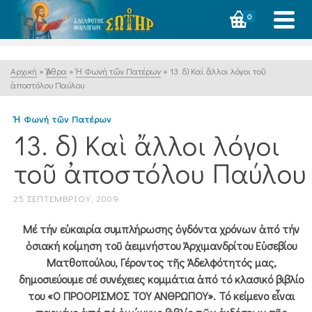
0
Αρχική
»
Ἄρθρα
»
Ἡ Φωνή τῶν Πατέρων
»
13. δ) Καὶ ἄλλοι λόγοι τοῦ
ἀποστόλου Παύλου
Ἡ Φωνή τῶν Πατέρων
13. δ) Καὶ ἄλλοι λόγοι
τοῦ ἀποστόλου Παύλου
25 ΣΕΠΤΕΜΒΡΊΟΥ, 2009
Μέ τήν εὐκαιρία συμπλήρωσης ὀγδόντα χρόνων ἀπό τήν
ὁσιακή κοίμηση τοῦ ἀειμνήστου Ἀρχιμανδρίτου Εὐσεβίου
Ματθοπούλου, Γέροντος τῆς Ἀδελφότητός μας,
δημοσιεύουμε σέ συνέχειες κομμάτια ἀπό τό κλασικό βιβλίο
του «Ο ΠΡΟΟΡΙΣΜΟΣ ΤΟΥ ΑΝΘΡΩΠΟΥ». Τό κείμενο εἶναι