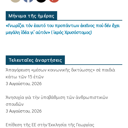
Μήνυμα τῆς ἡμέρας
«Γνωρίζει τόν ἑαυτό του προπάντων ἐκεῖνος πού δέν ἔχει
μεγάλη ἰδέα γι’ αὐτόν» ( ἱερός Χρυσόστομος)
Τελευταῖες ἀναρτήσεις
Ἀπαγόρευση «μέσων κοινωνικῆς δικτύωσης» σὲ παιδιὰ
κάτω τῶν 15 ἐτῶν
3 Αυγούστου, 2026
Ἀνησυχία γιὰ τὴν ὑποβάθμιση τῶν ἀνθρωπιστικῶν
σπουδῶν
3 Αυγούστου, 2026
Ἐπίθεση τῆς ΕΕ στὴν Ἐκκλησία τῆς Γεωργίας