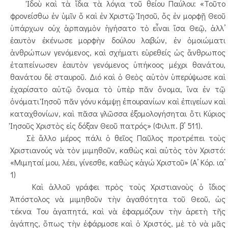
Ἰδοὺ καὶ τὰ ἴδια τὰ λόγια τοῦ θείου Παύλου: «Τοῦτο
φρονείσθω ἐν ὑμῖν ὅ καὶ ἐν Χριστῷ Ἰησοῦ, ὅς ἐν μορφῇ Θεοῦ
ὑπάρχων οὐχ ἁρπαγμὸν ἡγήσατο τὸ εἶναι ἴσα Θεῷ, ἀλλ’
ἑαυτὸν ἐκένωσε μορφὴν δούλου λαβών, ἐν ὁμοιώματι
ἀνθρώπων γενόμενος, καὶ σχήματι εὑρεθείς ὡς ἄνθρωπος
ἐταπείνωσεν ἑαυτὸν γενόμενος ὑπήκοος μέχρι θανάτου,
θανάτου δὲ σταυροῦ. Διό καὶ ὁ Θεὸς αὐτὸν ὑπερύψωσε καὶ
ἐχαρίσατο αὐτῷ ὄνομα τὸ ὑπὲρ πᾶν ὄνομα, ἵνα ἐν τῷ
ὀνόματι Ἰησοῦ πᾶν γόνυ κάμψῃ ἐπουρανίων καὶ ἐπιγείων καὶ
καταχθονίων, καὶ πᾶσα γλῶσσα ἐξομολογήσηται ὅτι Κύριος
Ἰησοῦς Χριστὸς εἰς δόξαν Θεοῦ πατρός» (Φιλιπ. β’ 511).
Σὲ ἄλλο μέρος πάλι ὁ θεῖος Παῦλος προτρέπει τοὺς
Χριστιανούς νὰ τὸν μιμηθοῦν, καθὼς καὶ αὐτὸς τὸν Χριστό:
«Μιμηταί μου, λέει, γίνεσθε, καθὼς κἀγώ Χριστοῦ» (Α’ Κόρ. ια’
1)
Καὶ ἀλλοῦ γράφει πρὸς τοὺς Χριστιανοὺς ὁ ἴδιος
Ἀπόστολος νὰ μιμηθοῦν τὴν ἀγαθότητα τοῦ Θεοῦ, ὡς
τέκνα Του ἀγαπητά, καὶ νὰ ἐφαρμόζουν τὴν ἀρετὴ τῆς
ἀγάπης, ὅπως τὴν ἐφάρμοσε καὶ ὁ Χριστός, μὲ τὸ νὰ μᾶς