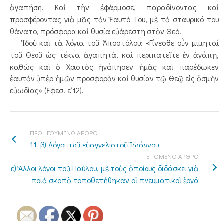
ἀγαπήση. Καὶ τὴν ἐφάρμοσε, παραδίνοντας καὶ
προσφέροντας γιὰ μᾶς τὸν Ἑαυτό Του, μὲ τὸ σταυρικό του
θάνατο, πρόσφορα καὶ θυσία εὐάρεστη στὸν Θεό.
Ἰδοὺ καὶ τὰ λόγια τοῦ Ἀποστόλου: «Γίνεσθε οὖν μιμηταί
τοῦ Θεοῦ ὡς τέκνα ἀγαπητά, καὶ περιπατεῖτε ἐν ἀγάπῃ,
καθώς καὶ ὁ Χριστὸς ἠγάπησεν ἡμᾶς καὶ παρέδωκεν
ἑαυτὸν ὑπὲρ ἡμῶν προσφορὰν καὶ θυσίαν τῷ Θεῷ εἰς ὀσμὴν
εὐωδίας» (Ἐφεσ. ε΄12).
ΠΡΟΗΓΟΥΜΕΝΟ ΑΡΘΡΟ
11. β) Λόγοι τοῦ εὐαγγελιστοῦ Ἰωάννου.
ΕΠΟΜΕΝΟ ΑΡΘΡΟ
ε) Ἄλλοι λόγοι τοῦ Παύλου, μὲ τοὺς ὁποίους διδάσκει γιὰ
ποιὸ σκοπὸ τοποθετήθηκαν οἱ πνευματικοὶ ἐργά