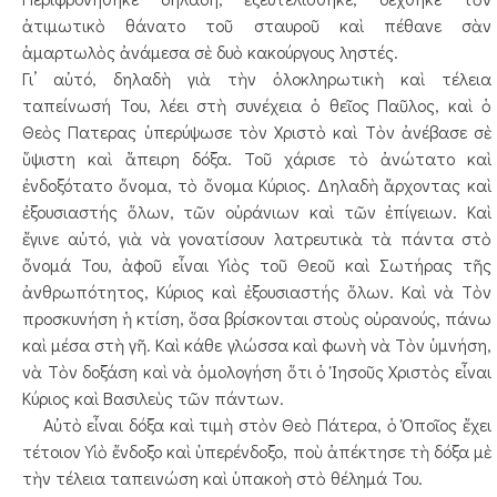
ἀτιμωτικὸ θάνατο τοῦ σταυροῦ καὶ πέθανε σὰν
ἁμαρτωλὸς ἀνάμεσα σὲ δυὸ κακούργους ληστές.
Γι’ αὐτό, δηλαδὴ γιὰ τὴν ὁλοκληρωτικὴ καὶ τέλεια
ταπείνωσή Του, λέει στὴ συνέχεια ὁ θεῖος Παῦλος, καὶ ὁ
Θεὸς Πατερας ὑπερύψωσε τὸν Χριστὸ καὶ Τὸν ἀνέβασε σὲ
ὕψιστη καὶ ἄπειρη δόξα. Τοῦ χάρισε τὸ ἀνώτατο καὶ
ἐνδοξότατο ὄνομα, τὸ ὄνομα Κύριος. Δηλαδὴ ἄρχοντας καὶ
ἐξουσιαστής ὅλων, τῶν οὐράνιων καὶ τῶν ἐπίγειων. Καὶ
ἔγινε αὐτό, γιὰ νὰ γονατίσουν λατρευτικὰ τὰ πάντα στὸ
ὄνομά Του, ἀφοῦ εἶναι Υἱὸς τοῦ Θεοῦ καὶ Σωτήρας τῆς
ἀνθρωπότητος, Κύριος καὶ ἐξουσιαστής ὅλων. Καὶ νὰ Τὸν
προσκυνήση ἡ κτίση, ὅσα βρίσκονται στοὺς οὐρανούς, πάνω
καὶ μέσα στὴ γῆ. Καὶ κάθε γλώσσα καὶ φωνὴ νὰ Τὸν ὑμνήση,
νὰ Τὸν δοξάση καὶ νὰ ὁμολογήση ὅτι ὁ Ἰησοῦς Χριστὸς εἶναι
Κύριος καὶ Βασιλεὺς τῶν πάντων.
Αὐτὸ εἶναι δόξα καὶ τιμὴ στὸν Θεὸ Πάτερα, ὁ Ὁποῖος ἔχει
τέτοιον Υἱὸ ἔνδοξο καὶ ὑπερένδοξο, ποὺ ἀπέκτησε τὴ δόξα μὲ
τὴν τέλεια ταπεινώση καὶ ὑπακοὴ στὸ θέλημά Του.