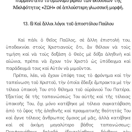
παρμένο ἀπό τό ὁμώνυμο βιβλίο τῶν ἐκδόσεων τῆς
Ἀδελφότητος «ΖΩΗ» σέ ἁπλούστερη γλωσσική μορφή.
13. δ) Καὶ ἄλλοι λόγοι τοῦ ἀποστόλου Παύλου
Καὶ πάλι ὁ θεῖος Παῦλος, σὲ ἄλλη ἐπιστολή του,
ὑποδεικνύει στοὺς Χριστιανοὺς ὅτι, ἂν θέλουν νὰ τοὺς
τιμήση καὶ νὰ τοὺς δοξάση ὁ Θεὸς μὲ δόξα ἀληθινὴ καὶ
αἰώνια, πρέπει νὰ ἔχουν τὸν Χριστὸ ὡς ὑπόδειγμα καὶ
παράδειγμά τους καὶ Αὐτόν νὰ μιμοῦνται.
Πρέπει, λέει, νὰ ἔχουν ὑπόψη τους τὸ φρόνημα καὶ τὴν
ταπείνωση τοῦ Χριστοῦ, τὴν ὁποία ἔδειξε ἔμπρακτα μὲ τὴν
τέλεια ὑπακοὴ Του στὸ θέλημα τοῦ οὐράνιού Του Πατέρα.
Ἐξαιτίας δὲ τῆς ταπεινώσεώς Του αὐτῆς καὶ τῆς τέλειας
ὑπακοῆς Του, ὄχι μόνο κατέβηκε μὲ τέλεια συγκατάβαση
ἀπὸ τὸ ὕψος τῆς ἀληθινῆς καὶ πραγματικῆς θεότητάς Του
καὶ ἔγινε τέλειος ἄνθρωπος ὅμοιος μέ μᾶς, ἀλλὰ κατέβηκε
καὶ σὲ ἀκόμη μεγαλύτερο βάθος ταπεινώσεως:
Περιφρονήθηκε δηλαδή, ἐξευτελίσθηκε, δέχθηκε τὸν