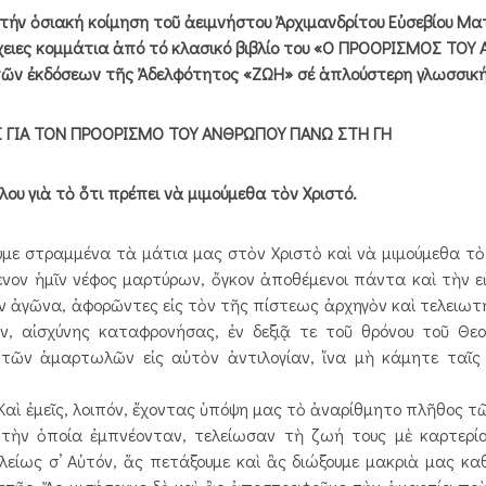
ήν ὁσιακή κοίμηση τοῦ ἀειμνήστου Ἀρχιμανδρίτου Εὐσεβίου Μα
έχειες κομμάτια ἀπό τό κλασικό βιβλίο του «Ο ΠΡΟΟΡΙΣΜΟΣ ΤΟΥ
ο τῶν ἐκδόσεων τῆς Ἀδελφότητος «ΖΩΗ» σέ ἁπλούστερη γλωσσική
Σ ΓΙΑ ΤΟΝ ΠΡΟΟΡΙΣΜΟ ΤΟΥ ΑΝΘΡΩΠΟΥ ΠΑΝΩ ΣΤΗ ΓΗ
ύλου γιὰ τὸ ὅτι πρέπει νὰ μιμούμεθα τὸν Χριστό.
ουμε στραμμένα τὰ μάτια μας στὸν Χριστὸ καὶ νὰ μιμούμεθα τ
ίμενον ἡμῖν νέφος μαρτύρων, ὄγκον ἀποθέμενοι πάντα καὶ τὴν 
ν ἀγῶνα, ἀφορῶντες εἰς τὸν τῆς πίστεως ἀρχηγὸν καὶ τελειωτή
, αἰσχύνης καταφρονήσας, ἐν δεξιᾷ τε τοῦ θρόνου τοῦ Θεο
 τῶν ἁμαρτωλῶν εἰς αὐτὸν ἀντιλογίαν, ἵνα μὴ κάμητε ταῖς 
Καὶ ἐμεῖς, λοιπόν, ἔχοντας ὑπόψη μας τὸ ἀναρίθμητο πλῆθος 
 τὴν ὁποία ἐμπνέονταν, τελείωσαν τὴ ζωή τους μὲ καρτερί
είως σ’ Αὐτόν, ἄς πετάξουμε καὶ ἂς διώξουμε μακριὰ μας κα