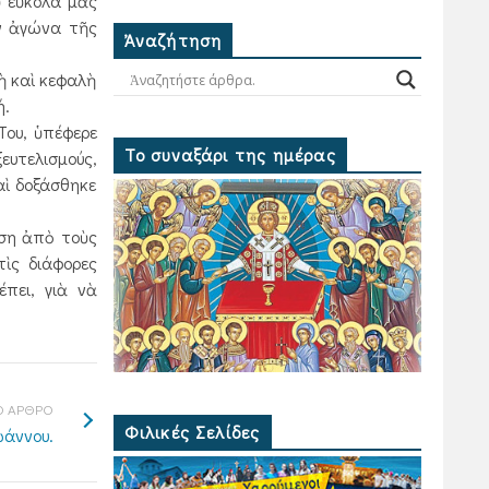
ὺ εὔκολα μᾶς
ὸν ἀγώνα τῆς
Ἀναζήτηση
ὴ καὶ κεφαλὴ
ή.
Του, ὑπέφερε
Το συναξάρι της ημέρας
ευτελισμούς,
καὶ δοξάσθηκε
ηση ἀπὸ τοὺς
ὶς διάφορες
έπει, γιὰ νὰ
 ΑΡΘΡΟ
Φιλικές Σελίδες
ωάννου.