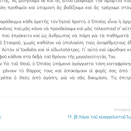
ρετῆς. Ἄς μισήσουμε δὲ καὶ ἂς ἀποστραφοῦμε τὴν ἁμαρτία πο
εγάλη προθυμία καὶ ὑπομονὴ ἄς βαδίζουμε καὶ ἂς τρέχουμε στ
ράδειγμα κάθε ἀρετῆς τὸν Ἰησοῦ Χριστό, ὁ Ὁποῖος εἶναι ἡ ἀρχ
εῖνος πού μᾶς κάνει νὰ προοδεύουμε καὶ μᾶς τελειοποιεῖ σ’ αὐτ
, ποὺ ἐπρόκειτο καὶ ὡς ἄνθρωπος νὰ πάρη γιὰ τὰ παθήματά 
 Σταυροῦ, χωρὶς καθόλου νὰ ὑπολογίση τοὺς ἀναρίθμητους ἐξ
 Αὐτὸν οἱ Ἰουδαῖοι καὶ οἱ εἰδωλολάτρες. Γι’ αὐτὸ καὶ ὑψώθηκε 
φοῦ κάθισε στὰ δεξιὰ τοῦ θρόνου τῆς μεγαλειότητάς Του.
ν Υἱὸ τοῦ Θεοῦ, ὁ Ὁποῖος ὑπέμεινε ἀγόγγυστα τόση καταφρόν
 χάνουν τὸ θάρρος τους καὶ ἀποκάμουν οἱ ψυχές σας ἀπὸ τ
πιτρέπει ὁ Θεὸς ἀπὸ ἀγάπη, γιὰ νὰ σᾶς δοκιμάση. Τὶς ἐπιτρ
ΕΠΟΜΕΝΟ
;
11. β) Λόγοι τοῦ εὐαγγελιστοῦ Ἰ