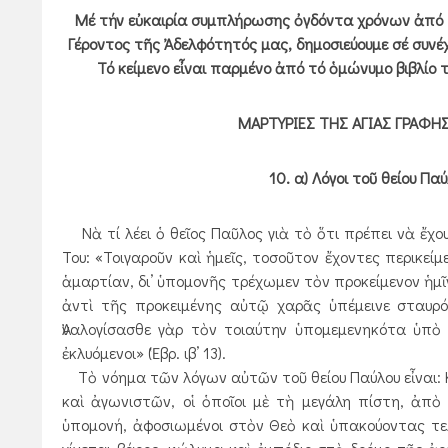
Μέ τήν εὐκαιρία συμπλήρωσης ὀγδόντα χρόνων ἀπό τ
Γέροντος τῆς Ἀδελφότητός μας, δημοσιεύουμε σέ συν
Τό κείμενο εἶναι παρμένο ἀπό τό ὁμώνυμο βιβλί
ΜΑΡΤΥΡΙΕΣ ΤΗΣ ΑΓΙΑΣ ΓΡΑΦΗ
10. α) Λόγοι τοῦ θείου Πα
Νὰ τί λέει ὁ θεῖος Παῦλος γιὰ τὸ ὅτι πρέπει νὰ ἔχ
Του: «Τοιγαροῦν καὶ ἡμεῖς, τοσοῦτον ἔχοντες περικε
ἁμαρτίαν, δι’ ὑπομονῆς τρέχωμεν τὸν προκείμενον ἡμῖ
ἀντὶ τῆς προκειμένης αὐτῷ χαρᾶς ὑπέμεινε σταυρόν
Ἀναλογίσασθε γὰρ τὸν τοιαύτην ὑπομεμενηκότα ὑπὸ
ἐκλυόμενοι» (Ἑβρ. ιβ’ 13).
Τὸ νόημα τῶν λόγων αὐτῶν τοῦ θείου Παύλου εἶναι: 
καὶ ἀγωνιστῶν, οἱ ὁποῖοι μὲ τὴ μεγάλη πίστη, ἀπὸ
ὑπομονή, ἀφοσιωμένοι στὸν Θεὸ καὶ ὑπακούοντας τελ