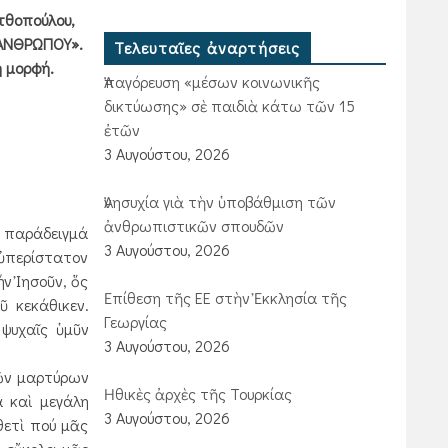
τθοπούλου,
 ΑΝΘΡΩΠΟΥ».
Τελευταῖες ἀναρτήσεις
 μορφή.
Ἀπαγόρευση «μέσων κοινωνικῆς
δικτύωσης» σὲ παιδιὰ κάτω τῶν 15
ἐτῶν
3 Αυγούστου, 2026
Ἀνησυχία γιὰ τὴν ὑποβάθμιση τῶν
ἀνθρωπιστικῶν σπουδῶν
ὸ παράδειγμά
3 Αυγούστου, 2026
εὐπερίστατον
ν Ἰησοῦν, ὅς
Ἐπίθεση τῆς ΕΕ στὴν Ἐκκλησία τῆς
ῦ κεκάθικεν.
Γεωργίας
ψυχαῖς ὑμῦν
3 Αυγούστου, 2026
τῶν μαρτύρων
Ἠθικὲς ἀρχὲς τῆς Τουρκίας
α καὶ μεγάλη
3 Αυγούστου, 2026
θετὶ πού μᾶς