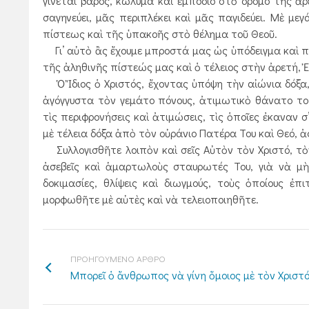
γίνεται βάρος, κώλυμα καὶ ἐμπόδιο στὸ δρόμο τῆς ἀ
σαγηνεύει, μᾶς περιπλέκει καὶ μᾶς παγιδεύει. Μὲ μ
πίστεως καὶ τῆς ὑπακοῆς στὸ θέλημα τοῦ Θεοῦ.
Γι’ αὐτὸ ἂς ἔχουμε μπροστά μας ὡς ὑπόδειγμα καὶ πα
τῆς ἀληθινῆς πίστεώς μας καὶ ὁ τέλειος στὴν ἀρετή, Ἐκ
Ὁ Ἴδιος ὁ Χριστός, ἔχοντας ὑπόψη τὴν αἰώνια δόξα
ἀγόγγυστα τὸν γεμάτο πόνους, ἀτιμωτικὸ θάνατο τοῦ
τὶς περιφρονήσεις καὶ ἀτιμώσεις, τὶς ὁποῖες ἐκαναν σ’
μὲ τέλεια δόξα ἀπὸ τὸν οὐράνιο Πατέρα Του καὶ Θεό, ἀ
Συλλογισθῆτε λοιπὸν καὶ σεῖς Αὐτὸν τὸν Χριστό, τὸ
ἀσεβεῖς καὶ ἁμαρτωλοὺς σταυρωτές Του, γιὰ νὰ μὴ
δοκιμασίες, θλίψεις καὶ διωγμούς, τοὺς ὁποίους ἐ
μορφωθῆτε μὲ αὐτὲς καὶ νὰ τελειοποιηθῆτε.
ΠΡΟΗΓΟΥΜΕΝΟ ΑΡΘΡΟ
Μπορεῖ ὁ ἄνθρωπος νὰ γίνη ὅμοιος μὲ τὸν Χριστό