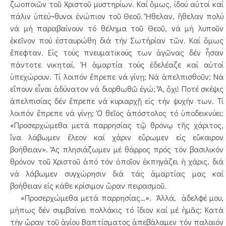
ζωοποιῶν τοῦ Χριστοῦ μυστηρίων. Καί ὅμως, ἰδού αὐτοί καί
πάλιν ὑπεύ¬θυνοι ἐνώπιον τοῦ Θεοῦ. Ἤθελαν, ἤθελαν πολύ
νά μή παραβαίνουν τό θέλημα τοῦ Θεοῦ, νά μή λυποῦν
ἐκεῖνον πού ἐσταυρώθη διά τήν Σωτήρίαν τῶν. Καί ὅμως
ἔπεφταν. Εἰς τούς πνευματικούς των ἀγῶνας δέν ἦσαν
πάντοτε νικηταί. Ἡ ἁμαρτία τούς ἐδελέαζε καί αὐτοί
ὑπεχώρουν. Τί λοιπόν ἔπρεπε νά γίνῃ; Νά ἀπελπισθοῦν; Νά
εἴπουν εἶναι ἀδύνατον νά διορθωθῶ ἐγώ; Ἆ, ὄχι! Ποτέ σκέψις
ἀπελπισίας δέν ἔπρεπε νά κυριαρχῇ εἰς τήν ψυχήν των. Τί
λοιπόν ἔπρεπε νά γίνῃ; Ὁ θεῖος ἀπόστολος τό ὑποδεικνύει:
«Προσερχώμεθα μετά παρρησίας τῷ θρόνῳ τῆς χάριτος,
ἵνα λάβωμεν ἔλεον καί χάριν εὕρωμεν εἰς εὔκαιρον
βοήθειαν». Ἄς πλησιάζωμεν μέ θάρρος πρός τόν βασιλικόν
θρόνον τοῦ Χριστοῦ ἀπό τόν ὁποῖον ἐκπηγάζει ἡ χάρις, διά
νά λάβωμεν συγχώρησιν διά τάς ἁμαρτίας μας καί
βοήθειαν εἰς κάθε κρίσιμον ὥραν πειρασμοῦ.
«Προσερχώμεθα μετά παρρησίας…». Ἀλλά, ἀδελφέ μου,
μήπως δέν συμβαίνει πολλάκις τό ἴδιον καί μέ ἡμᾶς; Κατά
τήν ὥραν τοῦ ἁγίου Βαπτίσματος ἀπεβάλαμεν τόν παλαιόν