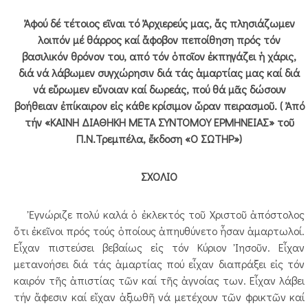
Ἀφού δέ τέτοιος εῖναι τό Ἀρχιερεύς μας, ἄς πλησιάζωμεν
λοιπόν μέ θάρρος καί ἄφοβον πεποίθηση πρός τόν
βασιλικόν θρόνον του, από τόν ὁποῖον ἐκπηγάζει ἡ χάρις,
διά νά λάβωμεν συγχώρησιν διά τάς ἁμαρτίας μας καί διά
νά εὕρωμεν εὔνοιαν καί δωρεάς, πού θά μᾶς δώσουν
βοήθειαν ἐπίκαιρον εἰς κάθε κρίσιμον ὥραν πειρασμοῦ. ( Ἀπό
τήν «ΚΑΙΝΗ ΔΙΑΘΗΚΗ ΜΕΤΑ ΣΥΝΤΟΜΟΥ ΕΡΜΗΝΕΙΑΣ» τοῦ
Π.Ν.Τρεμπέλα, ἔκδοση «Ο ΣΩΤΗΡ»)
ΣΧΟΛΙΟ
Ἐγνώριζε πολύ καλά ὁ ἐκλεκτός τοῦ Χριστοῦ ἀπόστολος
ὅτι ἐκεῖνοι πρός τούς ὁποίους ἀπηυθύνετο ἦσαν ἁμαρτωλοί.
Εἶχαν πιστεύσει βεβαίως εἰς τόν Κύριον Ἰησοῦν. Εἶχαν
μετανοήσει διά τάς ἁμαρτίας πού εἶχαν διαπράξει εἰς τόν
καιρόν τῆς ἀπιστίας τῶν καί τῆς ἀγνοίας των. Εἶχαν λάβει
τήν ἄφεσιν καί εἴχαν ἀξιωθῆ νά μετέχουν τῶν φρικτῶν καί