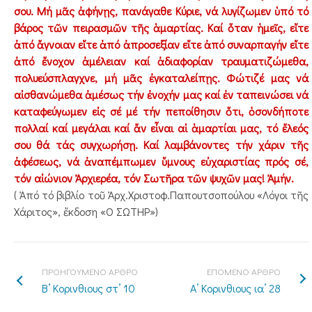
σου. Μή μᾶς ἀφήνῃς, πανάγαθε Κύριε, νά λυγίζωμεν ὑπό τό
βάρος τῶν πειρασμῶν τῆς ἁμαρτίας. Καί ὅταν ἡμεῖς, εἴτε
ἀπό ἄγνοιαν εἴτε ἀπό ἀπροσεξίαν εἴτε ἀπό συναρπαγήν εἴτε
ἀπό ἔνοχον ἀμέλειαν καί ἀδιαφορίαν τραυματιζώμεθα,
πολυεύσπλαγχνε, μή μᾶς ἐγκαταλείπῃς. Φώτιζέ μας νά
αἰσθανώμεθα ἀμέσως τήν ἐνοχήν μας καί ἐν ταπεινώσει νά
καταφεύγωμεν εἰς σέ μέ τήν πεποίθησιν ὅτι, ὁσονδήποτε
πολλαί καί μεγάλαι καί ἄν εἶναι αἱ ἁμαρτίαι μας, τό ἔλεός
σου θά τάς συγχωρήσῃ. Καί λαμβάνοντες τήν χάριν τῆς
ἀφέσεως, νά ἀναπέμπωμεν ὕμνους εὐχαριστίας πρός σέ,
τόν αἰώνιον Ἀρχιερέα, τόν Σωτῆρα τῶν ψυχῶν μας! Ἀμήν.
( Ἀπό τό βιβλίο τοῦ Ἀρχ.Χριστοφ.Παπουτσοπούλου «Λόγοι τῆς
Χάριτος», ἔκδοση «Ο ΣΩΤΗΡ»)
ΠΡΟΗΓΟΥΜΕΝΟ ΑΡΘΡΟ
ΕΠΟΜΕΝΟ ΑΡΘΡΟ
Β’ Κορινθιους στ’ 10
Α’ Κορινθιους ια’ 28