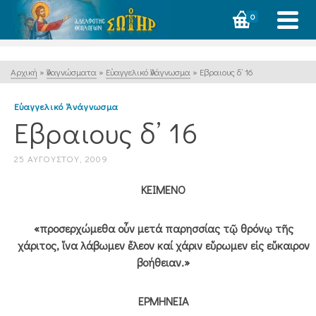
0
Αρχική
»
Ἀναγνώσματα
»
Εὐαγγελικό Ἀνάγνωσμα
»
Εβραιους δ’ 16
Εὐαγγελικό Ἀνάγνωσμα
Εβραιους δ’ 16
25 ΑΥΓΟΎΣΤΟΥ, 2009
ΚΕΙΜΕΝΟ
«προσερχώμεθα οὖν μετά παρησσίας τῷ θρόνῳ τῆς
χάριτος, ἵνα λάβωμεν ἔλεον καί χάριν εὕρωμεν εἰς εὔκαιρον
βοήθειαν.»
ΕΡΜΗΝΕΙΑ