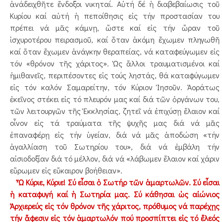
ἀνάδειχθῆτε ἔνδοξοι νικηταί. Αὐτή δέ ἡ διαβεβαίωσις τοῦ
Κυρίου καί αὐτή ἡ πεποίθησις εἰς τήν προστασίαν του
πρέπει νά μᾶς κάμνῃ, ὥστε καί εἰς τήν ὥραν τοῦ
ἰσχυροτέρου πειρασμοῦ, καί ὅταν ἀκόμη ἔχωμεν πληγωθῆ
καί ὅταν ἔχωμεν ἀνάγκην θεραπείας, νά καταφεύγωμεν εἰς
τόν «θρόνον τῆς χάριτος». Ὡς ἄλλοι τραυματισμένοι καί
ἡμιθανεῖς, περιπέσοντες εἰς τούς ληστάς, θά καταφύγωμεν
εἰς τόν καλόν Σαμαρείτην, τόν Κύριον Ἰησοῦν. Ἀοράτως
ἐκεῖνος στέκει εἰς τό πλευρόν μας καί διά τῶν ὀργάνων του,
τῶν λειτουργῶν τῆς Ἐκκλησίας, ζητεῖ νά ἐπιχύσῃ ἔλαιον καί
οἶνον εἰς τά τραύματα τῆς ψυχῆς μας διά νά μᾶς
ἐπαναφέρῃ εἰς τήν ὑγείαν, διά νά μᾶς ἀποδώση «τήν
ἀγαλλίαση τοῦ Σωτηρίου του», διά νά ἐμβάλη τήν
αἰσιοδοξίαν διά τό μέλλον, διά νά «λάβωμεν ἔλαιον καί χάριν
εὕρωμεν εἰς εὔκαιρον βοήθειαν».
Ὦ Κύριε, Κύριε! Σύ εἶσαι ὁ Σωτήρ τῶν ἁμαρτωλῶν. Σύ εἶσαι
ἡ καταφυγή καί ἡ Σωτηρία μας. Σύ κάθησαι ὡς αἰώνιος
Ἀρχιερεύς εἰς τόν θρόνον τῆς χάριτος, πρόθυμος νά παρέχῃς
τήν ἄφεσιν εἰς τόν ἁμαρτωλόν πού προσπίπτει εἰς τό ἔλεός