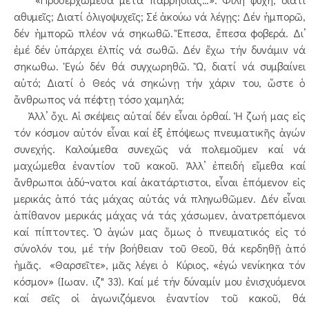
αθυμεῖς; Διατί ὀλιγοψυχεῖς; Σέ ἀκούω νά λέγῃς: Δέν ἠμπορῶ,
δέν ἠμπορῶ πλέον νά σηκωθῶ. Ἔπεσα, ἔπεσα φοβερά. Δι’
ἐμέ δέν ὑπάρχει ἐλπίς νά σωθῶ. Δέν ἔχω τήν δυνάμιν νά
σηκωθω. Ἐγώ δέν θά συγχωρηθῶ. Ὤ, διατί νά συμβαίνει
αὐτό; Διατί ὁ Θεός νά σηκώνῃ τήν χάριν του, ὥστε ὁ
ἄνθρωπος νά πέφτῃ τόσο χαμηλά;
Ἀλλ’ ὄχι. Αἱ σκέψεις αὐταί δέν εἶναι ὀρθαί. Ἡ ζωή μας εἰς
τόν κόσμον αὐτόν εἶναι καί ἐξ ἐπόψεως πνευματικῆς ἀγών
συνεχής. Καλούμεθα συνεχῶς νά πολεμοῦμεν καί νά
μαχώμεθα ἐναντίον τοῦ κακοῦ. Ἀλλ’ ἐπειδή εἴμεθα καί
ἄνθρωποι ἀδύ¬νατοι καί ἀκατάρτιστοι, εἶναι ἑπόμενον εἰς
μερικάς ἀπό τάς μάχας αὐτάς νά πληγωθῶμεν. Δέν εἶναι
ἀπίθανον μερικάς μάχας νά τάς χάσωμεν, ἀνατρεπόμενοι
καί πίπτοντες. Ὁ ἀγών μας ὅμως ὁ πνευματικός εἰς τό
σύνολόν του, μέ τήν βοήθειαν τοῦ Θεοῦ, θά κερδηθῇ ἀπό
ἡμᾶς. «Θαρσεῖτε», μᾶς λέγει ὁ Κύριος, «ἐγώ νενίκηκα τόν
κόσμον» (Ιωαν. ιζ" 33). Καί μέ τήν δύναμίν μου ἐνισχυόμενοι
καί σεῖς οἱ ἀγωνιζόμενοι ἐναντίον τοῦ κακοῦ, θά