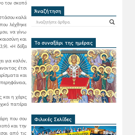
νο τον σκοπό
Ἀναζήτηση
 στάσου καλά
που λέχθηκε
μου, να γίνω
ικαιοσύνη και
Το συναξάρι της ημέρας
3,9). «Η δόξα
ι για καλόν,
κάνοντας έτσι
αρίσματα και
υπερηφάνεια,
 και η χάρις
ρχικό πατέρα
άρη που σου
Φιλικές Σελίδες
κοπό και την
εσαι από τις