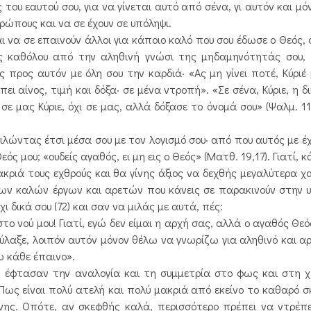
του εαυτού σου, για να γίνεται αυτό από σένα, γι αυτόν και μό
ρώπους και να σε έχουν σε υπόληψι.
 να σε επαινούν άλλοι για κάποιο καλό που σου έδωσε ο Θεός,
ς καθόλου από την αληθινή γνώσι της μηδαμηνότητάς σου, 
ρος αυτόν με όλη σου την καρδιά· «Ας μη γίνει ποτέ, Κύριέ 
ει αίνος, τιμή και δόξα· σε μένα ντροπή». «Σε σένα, Κύριε, η δ
σε μας Κύριε, όχι σε μας, αλλά δόξασε το όνομά σου» (Ψαλμ. 11
ώντας έτσι μέσα σου με τον λογισμό σου· από που αυτός με έχε
ς μου; «ουδείς αγαθός, ει μη εις ο Θεός» (Ματθ. 19,17). Γιατί, 
κριά τους εχθρούς και θα γίνης άξιος να δεχθής μεγαλύτερα χ
 των καλών έργων και αρετών που κάνεις σε παρακινούν στην 
 δικά σου (72) και σαν να μιλάς με αυτά, πές:
ού μου! Γιατί, εγώ δεν είμαι η αρχή σας, αλλά ο αγαθός Θεός
αφύλαξε, λοιπόν αυτόν μόνον θέλω να γνωρίζω για αληθινό και α
ω κάθε έπαινο».
 έφτασαν την αναλογία και τη συμμετρία στο φως και στη χ
Πως είναι πολύ ατελή και πολύ μακριά από εκείνο το καθαρό σ
νης. Οπότε, αν σκεφθής καλά, περισσότερο πρέπει να ντρέπ