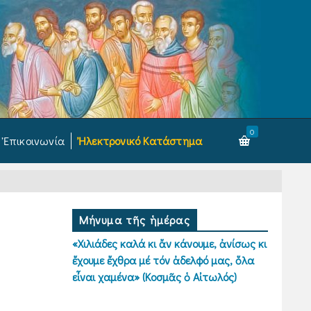
0
Ἐπικοινωνία
Ἠλεκτρονικό Κατάστημα
Μήνυμα τῆς ἡμέρας
«Χιλιάδες καλά κι ἄν κάνουμε, ἀνίσως κι
ἔχουμε ἔχθρα μέ τόν ἀδελφό μας, ὅλα
εἶναι χαμένα» (Κοσμᾶς ὁ Αἰτωλός)