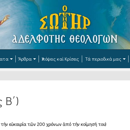
ματα
Ἄρθρα
Ἀπόψεις καὶ Κρίσεις
Τά περιοδικά μας
 Β΄)
μέ τήν εὐκαιρία τῶν 200 χρόνων ἀπό τήν κοίμησή του)