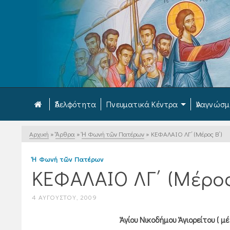
Ἀδελφότητα
Πνευματικά Κέντρα
Ἀναγνώσ
Αρχική
»
Ἄρθρα
»
Ἡ Φωνή τῶν Πατέρων
»
ΚΕΦΑΛΑΙΟ ΛΓ΄ (Μέρος Β΄)
Ἡ Φωνή τῶν Πατέρων
ΚΕΦΑΛΑΙΟ ΛΓ΄ (Μέρος
4 ΑΥΓΟΎΣΤΟΥ, 2009
Ἁγίου Νικοδήμου Ἁγιορείτου ( 