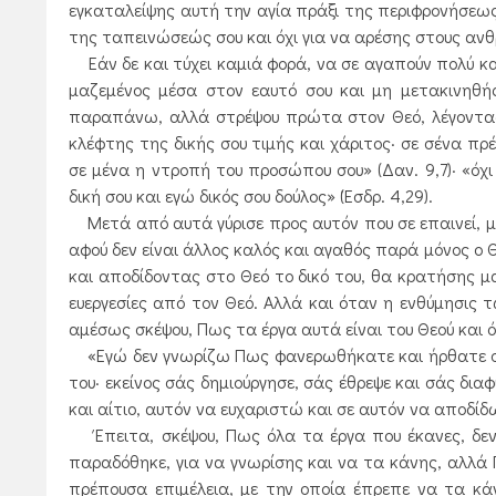
εγκαταλείψης αυτή την αγία πράξι της περιφρονήσεως 
της ταπεινώσεώς σου και όχι για να αρέσης στους ανθ
Εάν δε και τύχει καμιά φορά, να σε αγαπούν πολύ και
μαζεμένος μέσα στον εαυτό σου και μη μετακινηθή
παραπάνω, αλλά στρέψου πρώτα στον Θεό, λέγοντας π
κλέφτης της δικής σου τιμής και χάριτος· σε σένα πρέπ
σε μένα η ντροπή του προσώπου σου» (Δαν. 9,7)· «όχι 
δική σου και εγώ δικός σου δούλος» (Έσδρ. 4,29).
Μετά από αυτά γύρισε προς αυτόν που σε επαινεί, μιλ
αφού δεν είναι άλλος καλός και αγαθός παρά μόνος ο Θεό
και αποδίδοντας στο Θεό το δικό του, θα κρατήσης μα
ευεργεσίες από τον Θεό. Αλλά και όταν η ενθύμησις
αμέσως σκέψου, Πως τα έργα αυτά είναι του Θεού και όχι
«Εγώ δεν γνωρίζω Πως φανερωθήκατε και ήρθατε στο ν
του· εκείνος σάς δημιούργησε, σάς έθρεψε και σάς δι
και αίτιο, αυτόν να ευχαριστώ και σε αυτόν να αποδίδ
Έπειτα, σκέψου, Πως όλα τα έργα που έκανες, δεν
παραδόθηκε, για να γνωρίσης και να τα κάνης, αλλά 
πρέπουσα επιμέλεια, με την οποία έπρεπε να τα κά