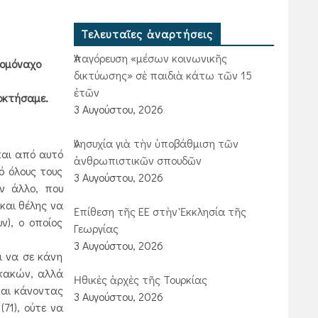
Τελευταῖες ἀναρτήσεις
Ἀπαγόρευση «μέσων κοινωνικῆς
ρομόναχο
δικτύωσης» σὲ παιδιὰ κάτω τῶν 15
ἐτῶν
ποκτήσαμε.
3 Αυγούστου, 2026
Ἀνησυχία γιὰ τὴν ὑποβάθμιση τῶν
και από αυτό
ἀνθρωπιστικῶν σπουδῶν
ό όλους τους
3 Αυγούστου, 2026
ν άλλο, που
 και θέλης να
Ἐπίθεση τῆς ΕΕ στὴν Ἐκκλησία τῆς
ν), ο οποίος
Γεωργίας
3 Αυγούστου, 2026
ι να σε κάνη
 κακών, αλλά
Ἠθικὲς ἀρχὲς τῆς Τουρκίας
και κάνοντας
3 Αυγούστου, 2026
71), ούτε να