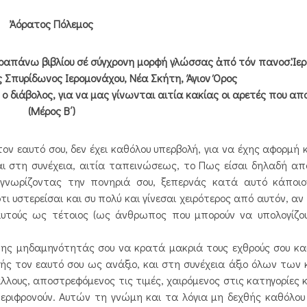
Ἀόρατος Πόλεμος
αραπάνω βιβλίου σέ σύγχρονη μορφή γλώσσας ἀπό τόν πανοσ.Ἱε
ς Σπυρίδωνος Ιερομονάχου, Νέα Σκήτη, Άγιον Όρος
ο διάβολος, για να μας γίνωνται αιτία κακίας οι αρετές που α
(Μέρος Β΄)
τον εαυτό σου, δεν έχει καθόλου υπερβολή, για να έχης αφορμή 
και στη συνέχεια, αιτία ταπεινώσεως, το Πως είσαι δηλαδή απ
 γνωρίζοντας την πονηριά σου, ξεπερνάς κατά αυτό κάποιο
ι υστερείσαι και συ πολύ και γίνεσαι χειρότερος από αυτόν, αν
αυτούς ως τέτοιος (ως άνθρωπος που μπορούν να υπολογίζου
ης μηδαμηνότητάς σου να κρατά μακριά τους εχθρούς σου κα
νής τον εαυτό σου ως ανάξιο, και στη συνέχεια άξιο όλων των
άλλους, αποστρεφόμενος τις τιμές, χαιρόμενος στις κατηγορίες 
περιφρονούν. Αυτών τη γνώμη και τα λόγια μη δεχθής καθόλου (