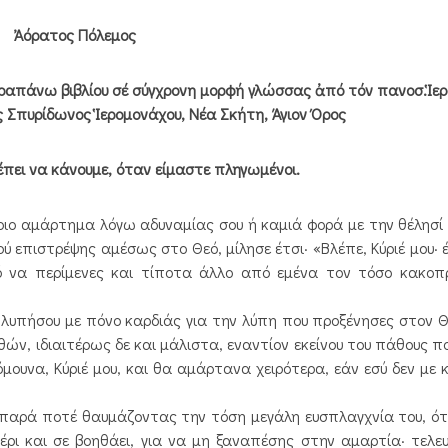
Ἀόρατος Πόλεμος
αραπάνω βιβλίου σέ σύγχρονη μορφή γλώσσας ἀπό τόν πανοσ.Ἱε
ς Σπυρίδωνος Ἱερομονάχου, Νέα Σκήτη, Άγιον Όρος
πει να κάνουμε, όταν είμαστε πληγωμένοι.
ο αμάρτημα λόγω αδυναμίας σου ή καμιά φορά με την θέλησί 
ού επιστρέψης αμέσως στο Θεό, μίλησε έτσι· «Βλέπε, Κύριέ μου·
ό να περίμενες και τίποτα άλλο από εμένα τον τόσο κακοπρ
λυπήσου με πόνο καρδιάς για την λύπη που προξένησες στον Θ
, ιδιαιτέρως δε και μάλιστα, εναντίον εκείνου του πάθους που
μουνα, Κύριέ μου, και θα αμάρτανα χειρότερα, εάν εσύ δεν με 
παρά ποτέ θαυμάζοντας την τόση μεγάλη ευσπλαγχνία του, ότ
χέρι και σε βοηθάει, για να μη ξαναπέσης στην αμαρτία· τελε