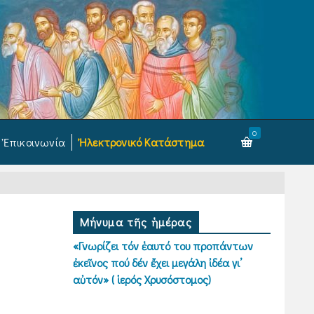
0
Ἐπικοινωνία
Ἠλεκτρονικό Κατάστημα
Μήνυμα τῆς ἡμέρας
«Γνωρίζει τόν ἑαυτό του προπάντων
ἐκεῖνος πού δέν ἔχει μεγάλη ἰδέα γι’
αὐτόν» ( ἱερός Χρυσόστομος)