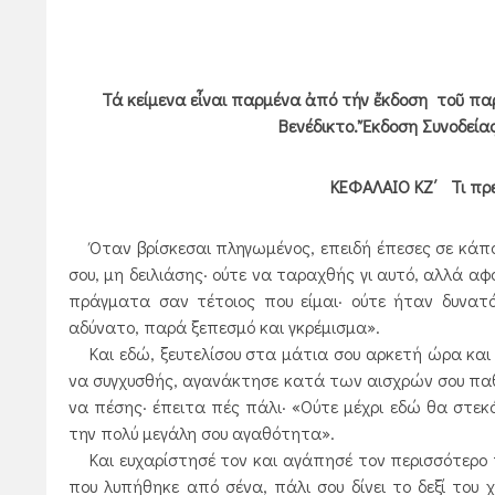
Τά κείμενα εἶναι παρμένα ἀπό τήν ἔκδοση τοῦ π
Βενέδικτο. Ἔκδοση Συνοδεία
ΚΕΦΑΛΑΙΟ ΚΖ΄ Τι πρέ
Όταν βρίσκεσαι πληγωμένος, επειδή έπεσες σε κάποι
σου, μη δειλιάσης· ούτε να ταραχθής γι αυτό, αλλά αφ
πράγματα σαν τέτοιος που είμαι· ούτε ήταν δυνατ
αδύνατο, παρά ξεπεσμό και γκρέμισμα».
Και εδώ, ξευτελίσου στα μάτια σου αρκετή ώρα και 
να συγχυσθής, αγανάκτησε κατά των αισχρών σου παθών
να πέσης· έπειτα πές πάλι· «Ούτε μέχρι εδώ θα στεκό
την πολύ μεγάλη σου αγαθότητα».
Και ευχαρίστησέ τον και αγάπησέ τον περισσότερο 
που λυπήθηκε από σένα, πάλι σου δίνει το δεξί του 