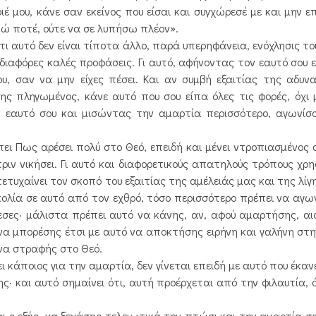
ιέ μου, κάνε σαν εκείνος που είσαι και συγχώρεσέ με και μην ε
ώ ποτέ, ούτε να σε λυπήσω πλέον».
ι αυτό δεν είναι τίποτα άλλο, παρά υπερηφάνεια, ενόχλησις του
διαφόρες καλές προφάσεις. Γι αυτό, αφήνοντας τον εαυτό σου 
υ, σαν να μην είχες πέσει. Και αν συμβή εξαιτίας της αδυν
ης πληγωμένος, κάνε αυτό που σου είπα όλες τις φορές, όχι 
 εαυτό σου και μισώντας την αμαρτία περισσότερο, αγωνίσ
ει Πως αρέσει πολύ στο Θεό, επειδή και μένει ντροπιασμένος 
ριν νικήσει. Γι αυτό και διαφορετικούς απατηλούς τρόπους χρησ
ετυχαίνει τον σκοπό του εξαιτίας της αμέλειάς μας και της λίγ
υσκολία σε αυτό από τον εχθρό, τόσο περισσότερο πρέπει να αγω
εσες· μάλιστα πρέπει αυτό να κάνης, αν, αφού αμαρτήσης, αι
α να μπορέσης έτσι με αυτό να αποκτήσης ειρήνη και γαλήνη στη
 να στραφής στο Θεό.
 κάποιος για την αμαρτία, δεν γίνεται επειδή με αυτό που έκαν
κης· και αυτό σημαίνει ότι, αυτή προέρχεται από την φιλαυτία,
 ο εξής· να ξεχάσης τελειωτικά την πτώσι και την αμαρτία σου