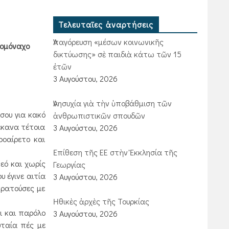
Τελευταῖες ἀναρτήσεις
Ἀπαγόρευση «μέσων κοινωνικῆς
ρομόναχο
δικτύωσης» σὲ παιδιὰ κάτω τῶν 15
ἐτῶν
3 Αυγούστου, 2026
Ἀνησυχία γιὰ τὴν ὑποβάθμιση τῶν
σου για κακό
ἀνθρωπιστικῶν σπουδῶν
 έκανα τέτοια
3 Αυγούστου, 2026
οαίρετο και
Ἐπίθεση τῆς ΕΕ στὴν Ἐκκλησία τῆς
εό και χωρίς
Γεωργίας
 έγινε αιτία
3 Αυγούστου, 2026
κρατούσες με
Ἠθικὲς ἀρχὲς τῆς Τουρκίας
ι και παρόλο
3 Αυγούστου, 2026
υταία πές με