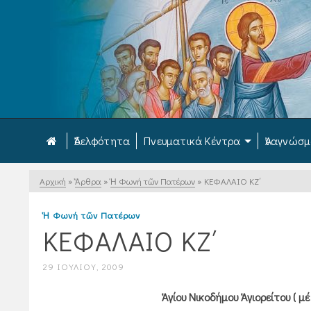
Ἀδελφότητα
Πνευματικά Κέντρα
Ἀναγνώσ
Αρχική
»
Ἄρθρα
»
Ἡ Φωνή τῶν Πατέρων
»
ΚΕΦΑΛΑΙΟ ΚΖ΄
Ἡ Φωνή τῶν Πατέρων
ΚΕΦΑΛΑΙΟ ΚΖ΄
29 ΙΟΥΛΊΟΥ, 2009
Ἁγίου Νικοδήμου Ἁγιορείτου ( 