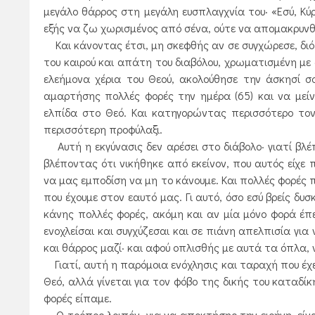
μεγάλο θάρρος στη μεγάλη ευσπλαγχνία του· «Εσύ, Κύρ
εξής να ζω χωρισμένος από σένα, ούτε να απομακρυνθ
Και κάνοντας έτσι, μη σκεφθής αν σε συγχώρεσε, διότ
του καιρού και απάτη του διαβόλου, χρωματισμένη με 
ελεήμονα χέρια του Θεού, ακολούθησε την άσκησί σο
αμαρτήσης πολλές φορές την ημέρα (65) και να μείν
ελπίδα στο Θεό. Και κατηγορώντας περισσότερο τον
περισσότερη προφύλαξι.
Αυτή η εκγύνασις δεν αρέσει στο διάβολο· γιατί βλέπ
βλέποντας ότι νικήθηκε από εκείνον, που αυτός είχε π
να μας εμποδίση να μη το κάνουμε. Και πολλές φορές π
που έχουμε στον εαυτό μας. Γι αυτό, όσο εσύ βρείς δ
κάνης πολλές φορές, ακόμη και αν μία μόνο φορά έπ
ενοχλείσαι και συγχύζεσαι και σε πιάνη απελπισία γι
και θάρρος μαζί· και αφού οπλισθής με αυτά τα όπλα,
Γιατί, αυτή η παρόμοια ενόχλησις και ταραχή που έχει
Θεό, αλλά γίνεται για τον φόβο της δικής του καταδί
φορές είπαμε.
Ο τρόπος λοιπόν, για να αποκτήσης την ειρήνη, είναι