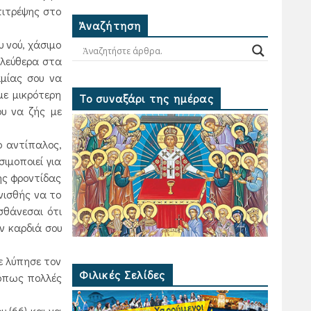
πιτρέψης στο
Ἀναζήτηση
 νού, χάσιμο
ελεύθερα στα
αμίας σου να
με μικρότερη
Το συναξάρι της ημέρας
ου να ζής με
ο αντίπαλος,
ιμοποιεί για
ης φροντίδας
νισθής να το
σθάνεσαι ότι
ν καρδιά σου
ε λύπησε τον
Φιλικές Σελίδες
 όπως πολλές
 (66) και να