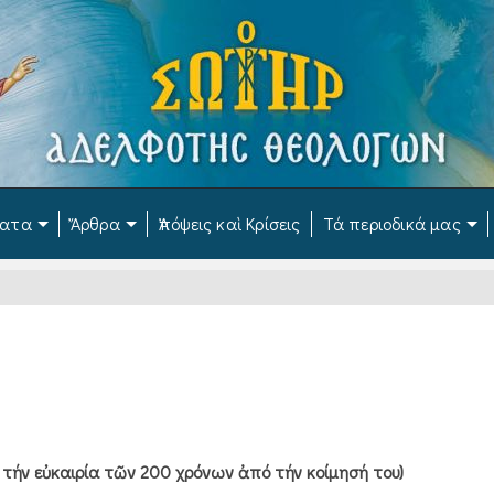
ματα
Ἄρθρα
Ἀπόψεις καὶ Κρίσεις
Τά περιοδικά μας
μέ τήν εὐκαιρία τῶν 200 χρόνων ἀπό τήν κοίμησή του)