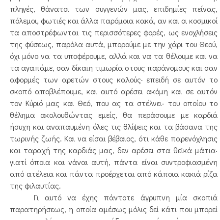
πληγές, θάνατοι των συγγενών μας, επιδημίες πείνας,
πόλεμοι, φωτιές και άλλα παρόμοια κακά, αν και οι κοσμικοί
τα αποστρέφωνται τις περισσότερες φορές, ως ενοχλήσεις
της φύσεως, παρόλα αυτά, μπορούμε με την χάρι του Θεού,
όχι μόνο να τα υποφέρουμε, αλλά και να τα θέλουμε και να
τα αγαπάμε, σαν δίκαιη τιμωρία στους παράνομους και σαν
αφορμές των αρετών στους καλούς· επειδή σε αυτόν το
σκοπό αποβλέπουμε, και αυτό αρέσει ακόμη και σε αυτόν
τον Κύριό μας και Θεό, που ας τα στέλνει· του οποίου το
θέλημα ακολουθώντας εμείς, θα περάσουμε με καρδιά
ήσυχη και αναπαυμένη όλες τις θλίψεις και τα βάσανα της
τωρινής ζωής. Και να είσαι βέβαιος, ότι κάθε παρενόχλησις
και ταραχή της καρδιάς μας, δεν αρέσει στα θεϊκά μάτια·
γιατί όποια και νάναι αυτή, πάντα είναι συντροφιασμένη
από ατέλεια και πάντα προέρχεται από κάποια κακιά ρίζα
της φιλαυτίας.
Γι αυτό να έχης πάντοτε άγρυπνη μία σκοπιά
παρατηρήσεως, η οποία αμέσως μόλις δεί κάτι που μπορεί