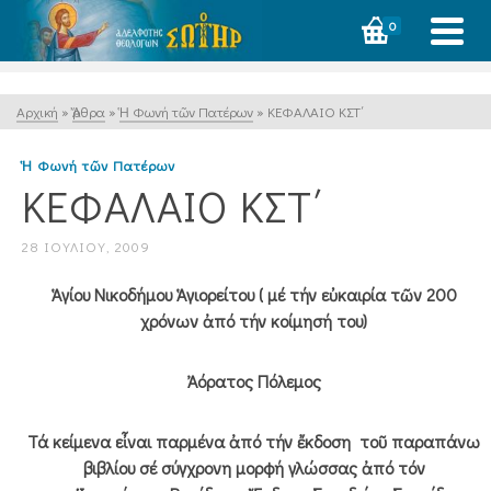
0
Αρχική
»
Ἄρθρα
»
Ἡ Φωνή τῶν Πατέρων
»
ΚΕΦΑΛΑΙΟ ΚΣΤ΄
Ἡ Φωνή τῶν Πατέρων
ΚΕΦΑΛΑΙΟ ΚΣΤ΄
28 ΙΟΥΛΊΟΥ, 2009
Ἁγίου Νικοδήμου Ἁγιορείτου ( μέ τήν εὐκαιρία τῶν 200
χρόνων ἀπό τήν κοίμησή του)
Ἀόρατος Πόλεμος
Τά κείμενα εἶναι παρμένα ἀπό τήν ἔκδοση τοῦ παραπάνω
βιβλίου σέ σύγχρονη μορφή γλώσσας ἀπό τόν