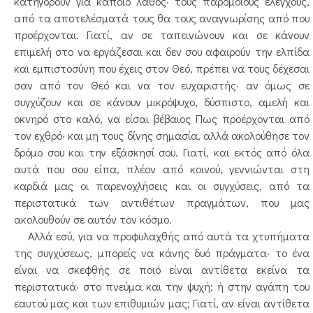
κατηγορούν για κάποιο λάθος· τους παρόμοιους ελέγχους,
από τα αποτελέσματά τους θα τους αναγνωρίσης από που
προέρχονται. Γιατί, αν σε ταπεινώνουν και σε κάνουν
επιμελή στο να εργάζεσαι και δεν σου αφαιρούν την ελπίδα
και εμπιστοσύνη που έχεις στον Θεό, πρέπει να τους δέχεσαι
σαν από τον Θεό και να τον ευχαριστής· αν όμως σε
συγχύζουν και σε κάνουν μικρόψυχο, δύσπιστο, αμελή και
οκνηρό στο καλό, να είσαι βέβαιος Πως προέρχονται από
τον εχθρό· και μη τους δίνης σημασία, αλλά ακολούθησε τον
δρόμο σου και την εξάσκησί σου. Γιατί, και εκτός από όλα
αυτά που σου είπα, πλέον από κοινού, γεννιώνται στη
καρδιά μας οι παρενοχλήσεις και οι συγχύσεις, από τα
περιστατικά των αντιθέτων πραγμάτων, που μας
ακολουθούν σε αυτόν τον κόσμο.
Αλλά εσύ, για να προφυλαχθής από αυτά τα χτυπήματα
της συγχύσεως, μπορείς να κάνης δυό πράγματα· το ένα
είναι να σκεφθής σε ποιό είναι αντίθετα εκείνα τα
περιστατικά· στο πνεύμα και την ψυχή; ή στην αγάπη του
εαυτού μας και των επιθυμιών μας; Γιατί, αν είναι αντίθετα