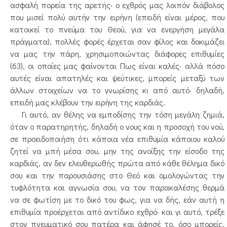
ασφαλή πορεία της αρετής· ο εχθρός μας λοιπόν διάβολος
που μισεί πολύ αυτήν την ειρήνη (επειδή είναι μέρος, που
κατοικεί το πνεύμα του Θεού, για να ενεργήση μεγάλα
πράγματα), πολλές φορές έρχεται σαν φίλος και δοκιμάζει
να μας την πάρη, χρησιμοποιώντας διάφορες επιθυμίες
(63), οι οποίες μας φαίνονται Πως είναι καλές· αλλά πόσο
αυτές είναι απατηλές και ψεύτικες, μπορείς μεταξύ των
άλλων στοιχείων να το γνωρίσης κι από αυτό· δηλαδή,
επειδή μας κλέβουν την ειρήνη της καρδιάς.
Γι αυτό, αν θέλης να εμποδίσης την τόση μεγάλη ζημιά,
όταν ο παρατηρητής, δηλαδή ο νους και η προσοχή του νού,
σε προειδοποιήση ότι κάποια νέα επιθυμία κάποιου καλού
ζητεί να μπή μέσα σου, μην της ανοίξης την είσοδο της
καρδιάς, αν δεν ελευθερωθής πρώτα από κάθε θέλημα δικό
σου και την παρουσιάσης στο Θεό και ομολογώντας την
τυφλότητα και αγνωσία σου, να τον παρακαλέσης θερμά
να σε φωτίση με το δικό του φως, για να δής, εάν αυτή η
επιθυμία προέρχεται από αντίδικο εχθρό· και γι αυτό, τρέξε
στον πνευματικό σου πατέρα και άφησέ το, όσο μπορείς,