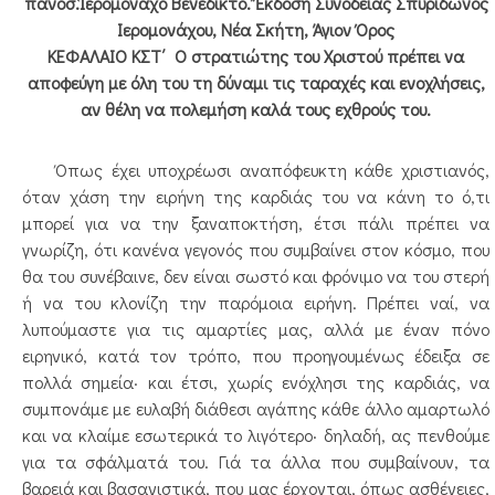
πανοσ.Ἱερομόναχο Βενέδικτο. Ἔκδοση Συνοδείας Σπυρίδωνος
Ιερομονάχου, Νέα Σκήτη, Άγιον Όρος
ΚΕΦΑΛΑΙΟ ΚΣΤ΄ Ο στρατιώτης του Χριστού πρέπει να
αποφεύγη με όλη του τη δύναμι τις ταραχές και ενοχλήσεις,
αν θέλη να πολεμήση καλά τους εχθρούς του.
Όπως έχει υποχρέωσι αναπόφευκτη κάθε χριστιανός,
όταν χάση την ειρήνη της καρδιάς του να κάνη το ό,τι
μπορεί για να την ξαναποκτήση, έτσι πάλι πρέπει να
γνωρίζη, ότι κανένα γεγονός που συμβαίνει στον κόσμο, που
θα του συνέβαινε, δεν είναι σωστό και φρόνιμο να του στερή
ή να του κλονίζη την παρόμοια ειρήνη. Πρέπει ναί, να
λυπούμαστε για τις αμαρτίες μας, αλλά με έναν πόνο
ειρηνικό, κατά τον τρόπο, που προηγουμένως έδειξα σε
πολλά σημεία· και έτσι, χωρίς ενόχλησι της καρδιάς, να
συμπονάμε με ευλαβή διάθεσι αγάπης κάθε άλλο αμαρτωλό
και να κλαίμε εσωτερικά το λιγότερο· δηλαδή, ας πενθούμε
για τα σφάλματά του. Γιά τα άλλα που συμβαίνουν, τα
βαρειά και βασανιστικά, που μας έρχονται, όπως ασθένειες,