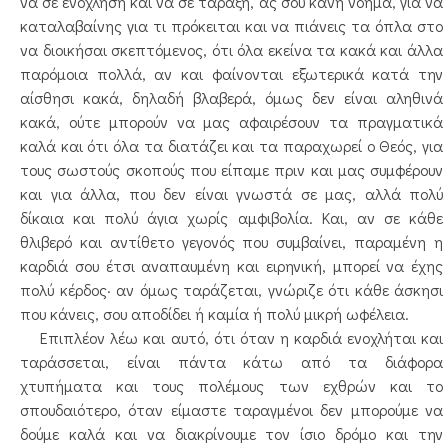
να σε ενοχλήση και να σε ταράξη, ας σου κάνη νόημα, για να
καταλαβαίνης για τι πρόκειται και να πιάνεις τα όπλα στο
να διοικήσαι σκεπτόμενος, ότι όλα εκείνα τα κακά και άλλα
παρόμοια πολλά, αν και φαίνονται εξωτερικά κατά την
αίσθησι κακά, δηλαδή βλαβερά, όμως δεν είναι αληθινά
κακά, ούτε μπορούν να μας αφαιρέσουν τα πραγματικά
καλά και ότι όλα τα διατάζει και τα παραχωρεί ο Θεός, για
τους σωστούς σκοπούς που είπαμε πριν και μας συμφέρουν
και για άλλα, που δεν είναι γνωστά σε μας, αλλά πολύ
δίκαια και πολύ άγια χωρίς αμφιβολία. Και, αν σε κάθε
θλιβερό και αντίθετο γεγονός που συμβαίνει, παραμένη η
καρδιά σου έτσι αναπαυμένη και ειρηνική, μπορεί να έχης
πολύ κέρδος· αν όμως ταράζεται, γνώριζε ότι κάθε άσκησι
που κάνεις, σου αποδίδει ή καμία ή πολύ μικρή ωφέλεια.
Επιπλέον λέω και αυτό, ότι όταν η καρδιά ενοχλήται και
ταράσσεται, είναι πάντα κάτω από τα διάφορα
χτυπήματα και τους πολέμους των εχθρών και το
σπουδαιότερο, όταν είμαστε ταραγμένοι δεν μπορούμε να
δούμε καλά και να διακρίνουμε τον ίσιο δρόμο και την