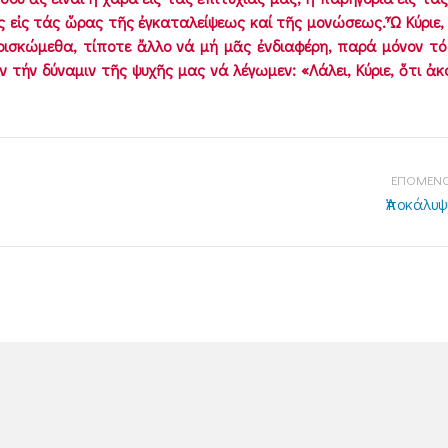
ς εἰς τάς ὥρας τῆς ἐγκαταλείψεως καί τῆς μονώσεως. Ὦ Κύριε, 
ὑρισκώμεθα, τίποτε ἄλλο νά μή μᾶς ἐνδιαφέρη, παρά μόνον τ
 τήν δύναμιν τῆς ψυχῆς μας νά λέγωμεν: «Λάλει, Κύριε, ὅτι ἀκο
ΕΠΟΜΕΝΟ
Ἀποκάλυψι