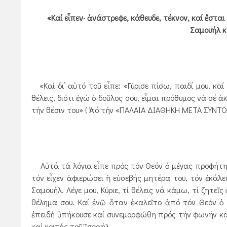
«Καί εἶπεν· ἀνάστρεφε, κάθευδε, τέκνον, καί ἔσται ἐά
Σαμουήλ κ
«Καί δι’ αὐτό τοῦ εἶπε: «Γύρισε πίσω, παιδί μου, καί
θέλεις, διότι ἐγώ ὁ δοῦλος σου, εἶμαι πρόθυμος νά σέ 
τήν θέσιν του» ( Ἀπό τήν «ΠΑΛΑΙΑ ΔΙΑΘΗΚΗ ΜΕΤΑ ΣΥΝΤ
Αὐτά τά λόγια εἶπε πρός τόν Θεόν ὁ μέγας προφήτης 
τόν εἶχεν ἀφιερώσει ἡ εὐσεβής μητέρα του, τόν ἐκάλε
Σαμουήλ. Λέγε μου, Κύριε, τί θέλεις νά κάμω, τί ζητ
θέλημα σου. Καί ἐνῶ ὅταν ἐκαλεῖτο ἀπό τόν Θεόν ὁ
ἐπειδή ὑπήκουσε καί συνεμορφώθη πρός τήν φωνήν καί
καί κριτής τοῦ Ἰσραήλ.