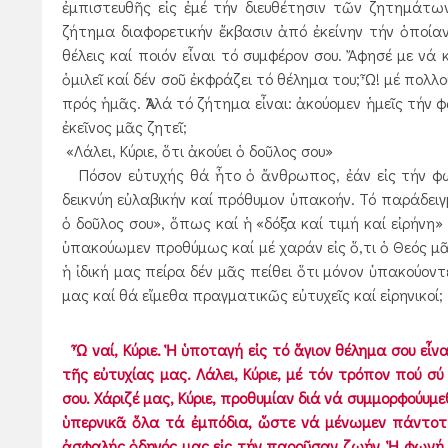
ἐμπιστευθῆς εἰς ἐμέ τήν διευθέτησιν τῶν ζητημάτω
ζήτημα διαφορετικήν ἔκβασιν ἀπό ἐκείνην τήν ὁποίαν
θέλεις καί ποιόν εἶναι τό συμφέρον σου. Ἄφησέ με νά
ὁμιλεῖ καί δέν σοῦ ἐκφράζει τό θέλημα του; Ὦ! μέ πολ
πρός ἡμᾶς. Ἀλλά τό ζήτημα εἶναι: ἀκούομεν ἡμεῖς τήν
ἐκεῖνος μᾶς ζητεῖ;
«Λάλει, Κύριε, ὅτι ἀκούει ὁ δοῦλος σου»
Πόσον εὐτυχής θά ἦτο ὁ ἄνθρωπος, ἐάν εἰς τήν φων
δεικνύη εὐλαβικήν καί πρόθυμον ὑπακοήν. Τό παράδειγμ
ὁ δοῦλος σου», ὅπως καί ἡ «δόξα καί τιμή καί εἰρήνη»
ὑπακούωμεν προθύμως καί μέ χαράν εἰς ὅ,τι ὁ Θεός μ
ἡ ἰδική μας πείρα δέν μᾶς πείθει ὅτι μόνον ὑπακούον
μας καί θά εἴμεθα πραγματικῶς εὐτυχεῖς καί εἰρηνικοί;
Ὦ ναί, Κύριε. Ἡ ὑποταγή εἰς τό ἅγιον θέλημα σου εἶν
τῆς εὐτυχίας μας. Λάλει, Κύριε, μέ τόν τρόπον πού σ
σου. Χάριζέ μας, Κύριε, προθυμίαν διά νά συμμορφούυμε
ὑπερνικᾶ ὅλα τά ἐμπόδια, ὥστε νά μένωμεν πάντοτε π
ἀσφαλής ὁδηγός μας εἰς τήν παροῦσαν ζωήν. Ἡ φωνή σο