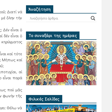
Ἀναζήτηση
οῦ; Διατί νά
 μέ ὅλην τήν
; Δέν εἶναι ὁ
Το συναξάρι της ημέρας
ί δέν εἶναι ὁ
υ κηρύγματος
ναι καί τότε
υ; Μήπως καί
ῦ;
ποτυχίαι, αἱ
ο εἶναι παρά
εως πού μᾶς
ήν φωνήν τῆς
Φιλικές Σελίδες
γει: Θέλω νά