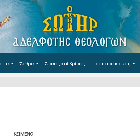
ματα
Ἄρθρα
Ἀπόψεις καὶ Κρίσεις
Τά περιοδικά μας
ΚΕΙΜΕΝΟ