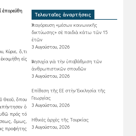
αί ἐπορεύθη
Τελευταῖες ἀναρτήσεις
Ἀπαγόρευση «μέσων κοινωνικῆς
δικτύωσης» σὲ παιδιὰ κάτω τῶν 15
ἐτῶν
3 Αυγούστου, 2026
 Κύριε, ὅ,τι
 ἐκοιμήθη εἰς
Ἀνησυχία γιὰ τὴν ὑποβάθμιση τῶν
ἀνθρωπιστικῶν σπουδῶν
3 Αυγούστου, 2026
Ἐπίθεση τῆς ΕΕ στὴν Ἐκκλησία τῆς
Γεωργίας
ῦ Θεοῦ, ὅπου
3 Αυγούστου, 2026
 ἀπήντησεν ὁ
φωθῶ πρός τό
Ἠθικὲς ἀρχὲς τῆς Τουρκίας
ήσεως, ὅμως,
3 Αυγούστου, 2026
γας προφήτης