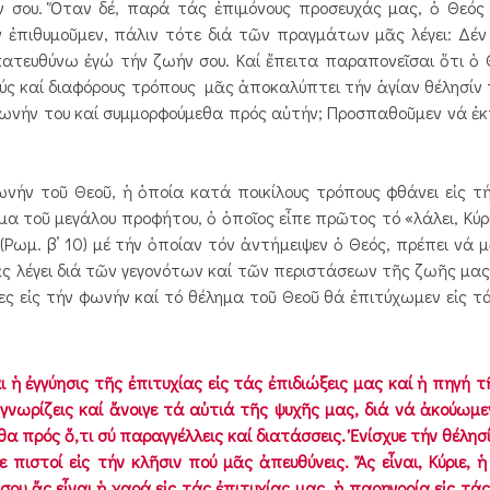
ν σου. Ὅταν δέ, παρά τάς ἐπιμόνους προσευχάς μας, ὁ Θεός 
 ἐπιθυμοῦμεν, πάλιν τότε διά τῶν πραγμάτων μᾶς λέγει: Δέν 
 κατευθύνω ἐγώ τήν ζωήν σου. Καί ἔπειτα παραπονεῖσαι ὅτι ὁ 
λούς καί διαφόρους τρόπους μᾶς ἀποκαλύπτει τήν ἁγίαν θέλησίν 
 φωνήν του καί συμμορφούμεθα πρός αὐτήν; Προσπαθοῦμεν νά ἐκ
ήν τοῦ Θεοῦ, ἡ ὁποία κατά ποικίλους τρόπους φθάνει εἰς τή
α τοῦ μεγάλου προφήτου, ὁ ὁποῖος εἶπε πρῶτος τό «λάλει, Κύριε
 (Ρωμ. β’ 10) μέ τήν ὁποίαν τόν ἀντήμειψεν ὁ Θεός, πρέπει νά 
ᾶς λέγει διά τῶν γεγονότων καί τῶν περιστάσεων τῆς ζωῆς μα
τες εἰς τήν φωνήν καί τό θέλημα τοῦ Θεοῦ θά ἐπιτύχωμεν εἰς τά
αι ἡ ἐγγύησις τῆς ἐπιτυχίας εἰς τάς ἐπιδιώξεις μας καί ἡ πηγή 
ύ γνωρίζεις καί ἄνοιγε τά αὐτιά τῆς ψυχῆς μας, διά νά ἀκούωμ
θα πρός ὅ,τι σύ παραγγέλλεις καί διατάσσεις. Ἐνίσχυε τήν θέλησ
ιστοί εἰς τήν κλῆσιν πού μᾶς ἀπευθύνεις. Ἄς εἶναι, Κύριε, 
υ ἄς εἶναι ἡ χαρά εἰς τάς ἐπιτυχίας μας, ἡ παρηγορία εἰς τάς 