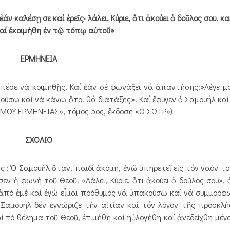
ν καλέσῃ σε καί ἐρεῖς· λάλει, Κύριε, ὅτι ἀκούει ὁ δοῦλος σου. κ
αί ἐκοιμήθη ἐν τῷ τόπῳ αὐτοῦ»
ΕΡΜΗΝΕΙΑ
 πέσε νά κοιμηθῇς. Καί ἐάν σέ φωνάξει νά ἀπαντήσης:»Λέγε μου,
ἀκούσω καί νά κάνω ὅτρι θά διατάξης». Καί ἔφυγεν ὁ Σαμουήλ καί
ΟΜΟΥ ΕΡΜΗΝΕΙΑΣ», τόμος 5ος, ἔκδοση «Ο ΣΩΤΡ»)
ΣΧΟΛΙΟ
: Ὁ Σαμουήλ ὅταν, παιδί ἀκόμη, ἐνῶ ὑπηρετεῖ εἰς τόν ναόν το
σεν ἡ φωνή τοῦ Θεοῦ. «Λάλει, Κύριε, ὅτι ἀκούει ὁ δοῦλος σου»,
εῖς ἀπό ἐμέ καί ἐγώ εἶμαι πρόθυμος νά ὑπακούσω καί νά συμμορ
 Σαμουήλ δέν ἐγνώριζε τήν αἰτίαν καί τόν λόγον τῆς προσκλ
 τό θέλημα τοῦ Θεοῦ, ἐτιμήθη καί ηὐλογήθη καί ἀνεδείχθη μέ