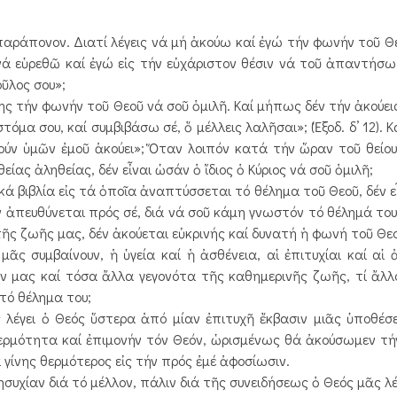
ράπονον. Διατί λέγεις νά μή ἀκούω καί ἐγώ τήν φωνήν τοῦ Θε
νά εὑρεθῶ καί ἐγώ εἰς τήν εὐχάριστον θέσιν νά τοῦ ἀπαντήσω
οῦλος σου»;
ης τήν φωνήν τοῦ Θεοῦ νά σοῦ ὁμιλῆ. Καί μήπως δέν τήν ἀκούεις
μα σου, καί συμβιβάσω σέ, ὅ μέλλεις λαλῆσαι»; (Ἐξοδ. δ’ 12). Κα
ἀκούν ὑμῶν ἐμοῦ ἀκούει»; Ὅταν λοιπόν κατά τήν ὥραν τοῦ θείο
ίας ἀληθείας, δέν εἶναι ὡσάν ὁ ἴδιος ὁ Κύριος νά σοῦ ὁμιλῆ;
 βιβλία εἰς τά ὁποῖα ἀναπτύσσεται τό θέλημα τοῦ Θεοῦ, δέν εἶ
ν ἀπευθύνεται πρός σέ, διά νά σοῦ κάμη γνωστόν τό θέλημά το
ῆς ζωῆς μας, δέν ἀκούεται εὐκρινής καί δυνατή ἡ φωνή τοῦ Θεο
 συμβαίνουν, ἡ ὑγεία καί ἡ ἀσθένεια, αἱ ἐπιτυχίαι καί αἱ ἀ
δων μας καί τόσα ἄλλα γεγονότα τῆς καθημερινῆς ζωῆς, τί ἄλλ
τό θέλημα του;
έγει ὁ Θεός ὕστερα ἀπό μίαν ἐπιτυχῆ ἔκβασιν μιᾶς ὑποθέσ
θερμότητα καί ἐπιμονήν τόν Θεόν, ὡρισμένως θά ἀκούσωμεν τ
 γίνης θερμότερος εἰς τήν πρός ἐμέ ἀφοσίωσιν.
χίαν διά τό μέλλον, πάλιν διά τῆς συνειδήσεως ὁ Θεός μᾶς λέ