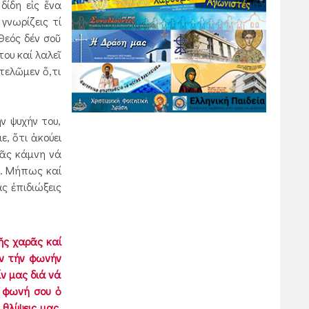
δίδη εἰς ἕνα
γνωρίζεις τί
Θεός δέν σοῦ
του καί λαλεῖ
τελῶμεν ὅ,τι
ν ψυχήν του,
, ὅτι ἀκούει
μᾶς κάμνη νά
ς. Μήπως καί
ς ἐπιδιώξεις
τῆς χαρᾶς καί
εν τήν φωνήν
ίν μας διά νά
ἡ φωνή σου ὁ
θλίψεις μας,