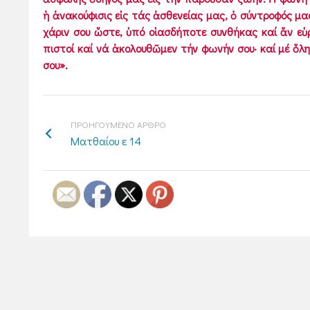
ἡ ἀνακούφισις εἰς τάς ἀσθενείας μας, ὁ σύντροφός μα
χάριν σου ὥστε, ὑπό οἱασδήποτε συνθήκας καί ἄν ε
πιστοί καί νά ἀκολουθῶμεν τήν φωνήν σου· καί μέ ὅλην
σου».
ΠΡΟΗΓΟΥΜΕΝΟ ΑΡΘΡΟ
Ματθαίου ε 14