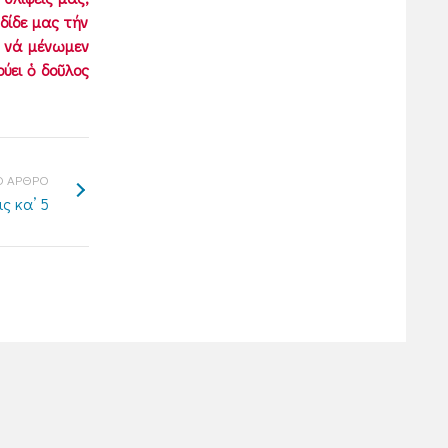
δίδε μας τήν
ό νά μένωμεν
ύει ὁ δοῦλος
 ΑΡΘΡΟ
ς κα’ 5