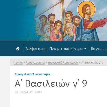
Ἀδελφότητα
Πνευματικά Κέντρα
Ἀναγνώσ
Αρχική
»
Ἀναγνώσματα
»
Εὐαγγελικό Ἀνάγνωσμα
»
Α’ Βασιλειών γ’ 9
Εὐαγγελικό Ἀνάγνωσμα
Α’ Βασιλειών γ’ 9
20 ΙΟΥΛΊΟΥ, 2009