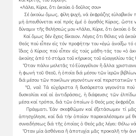
«Λάλει, Κύριε, ὅτι ἀκούει ὁ δοῦλος σου»
Σέ ἀκούω ὅμως, φίλη ψυχή, νά ἐκφράζης εὐλαβικόν πα
μή ἀπευθύνεται καί πρός ἐμέ ὁ ἀγαθός Κύριος, ὥστε 
δύναμιν τῆς θελήσεώς μου «Λάλει, Κύριε, ὅτι ἀκούει ὁ δ
Καί ὅμως δέν ἔχεις δίκαιον. Λέγεις ὅτι θέλεις νά ἀκού
Θεός πού εἶπεν εἰς τόν προφήτην του «ἐγώ ἀνοίξω τό στό
ἴδιος ὁ Κύριος πού εἶπεν εἰς τούς μάθη-τάς του «ὁ 
ἀκούης ἀπό τό στόμα τοῦ κήρυκος τοῦ εὐαγγελίου τάς θε
Ὅταν πάλιν μελετᾶς τό Εὐαγγέλιον ἤ ἄλλα χριστιανικά
ἡ φωνή τοῦ Θεοῦ, ἡ ὁποία διά μέσου τῶν ἱερῶν βιβλίω
διά μέσου τῶν ποικίλων γεγονότων καί περιστατικῶν τ
Ὦ, ναί! Τά εὐχάριστα ἤ δυσάρεστα γεγονότα πού μᾶς
δυσκολίαι καί αἱ ἀντιδράσεις, ἡ διάψευσις τῶν ἐλπί
μέσα καί τρόποι, διά τῶν ὁποίων ὁ Θεός μας ἐκφράζει 
Πράγματι. Ἐάν σκεφθῶμεν καί ἐξετάσωμεν τί μᾶς λ
ἀπησχόλησε, καί διά τήν ὁποίαν παρεκαλέσαμεν μέ 
συνειδήσεως διά τῆς ὁποίας ὁ Θεός μᾶς λέγει: Θέλω νά
Ὅταν μία ἀσθένεια ἤ ἀποτυχία μᾶς προκαλῆ τήν ἀνησυ