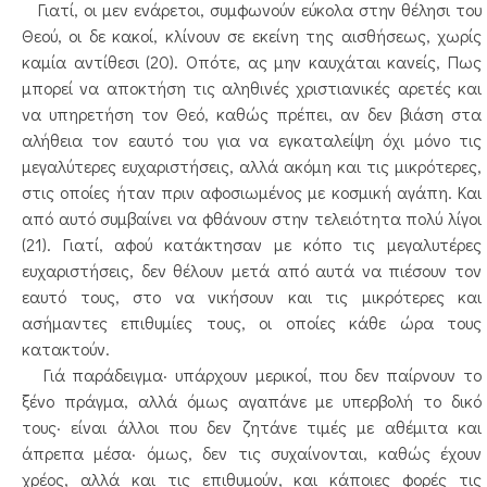
Γιατί, οι μεν ενάρετοι, συμφωνούν εύκολα στην θέλησι του
Θεού, οι δε κακοί, κλίνουν σε εκείνη της αισθήσεως, χωρίς
καμία αντίθεσι (20). Οπότε, ας μην καυχάται κανείς, Πως
μπορεί να αποκτήση τις αληθινές χριστιανικές αρετές και
να υπηρετήση τον Θεό, καθώς πρέπει, αν δεν βιάση στα
αλήθεια τον εαυτό του για να εγκαταλείψη όχι μόνο τις
μεγαλύτερες ευχαριστήσεις, αλλά ακόμη και τις μικρότερες,
στις οποίες ήταν πριν αφοσιωμένος με κοσμική αγάπη. Και
από αυτό συμβαίνει να φθάνουν στην τελειότητα πολύ λίγοι
(21). Γιατί, αφού κατάκτησαν με κόπο τις μεγαλυτέρες
ευχαριστήσεις, δεν θέλουν μετά από αυτά να πιέσουν τον
εαυτό τους, στο να νικήσουν και τις μικρότερες και
ασήμαντες επιθυμίες τους, οι οποίες κάθε ώρα τους
κατακτούν.
Γιά παράδειγμα· υπάρχουν μερικοί, που δεν παίρνουν το
ξένο πράγμα, αλλά όμως αγαπάνε με υπερβολή το δικό
τους· είναι άλλοι που δεν ζητάνε τιμές με αθέμιτα και
άπρεπα μέσα· όμως, δεν τις συχαίνονται, καθώς έχουν
χρέος, αλλά και τις επιθυμούν, και κάποιες φορές τις