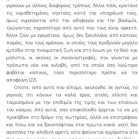
γυρεύουν με άλλους διαφόρους τρόπους. Άλλοι πάλι, κρατάνε
τις νομοθετημένες νηστείες κατά την υποχρέωσί τους,
όμως κυριεύονται από την αδηφαγία και την βουλιμία,
τρώγοντας περισσότερο από αυτό που τους είναι αρκετό.
Άλλοι ζούν με εγκράτεια, όμως δεν ξεκολλάνε από κάποιες
παρέες, που τους αρέσουν, οι οποίες τους προξενούν μεγάλο
εμπόδιο στην πνευματική ζωή και στη ένωσι με το Θεό· και
μάλιστα, οι εκείνες οι συναναστροφές, που γίνονται με
πρόσωπα νέα και ευλαβή, από τα οποία όσο λιγώτερο
φοβάται κάποιος, τόσο περισσότερο πρέπει να τα
αποφεύγη (22).
Οπότε, από αυτά που είπαμε, ακολουθεί σε αυτούς το
γεγονός ότι κάνουν τα καλά έργα, ατελή, ελλιπή και
ταιριασμένα με την επιθυμία της τιμής και των επαίνων
του κόσμου. Από αυτά, σαν επακόλουθο έρχεται το να μη
προκόβουν στο δρόμο της σωτηρίας, αλλά να επιστρέφουν
και πίσω και να ξαναπέφτουν στα πρώτα κακά· γιατί δεν
αγαπάνε την αληθινή αρετή, ούτε φαίνονται ευχάριστοι στο