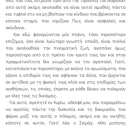
Θεό, που τους λύτρωσε πριν από την τυραννία του διαβόλου·
από αυτά ακόμη ακολουθεί να είναι αυτοί αμαθείς πάντα
και τυφλοί στο να μη βλέπουν τον κίνδυνο που βρίσκονται σε
κάποια στιγμή, που νομίζουν Πως είναι ασφαλείς και
ακίνδυνοι.
Και εδώ φανερώνεται μία πλάνη, τόσο περισσότερο
επιζήμια, όσο είναι λιγώτερο γνωστή· επειδή, είναι πολλοί
που ακολουθούν την πνευματική ζωή, αγαπάνε όμως
περισσότερο από ό,τι πρέπει τον εαυτό τους (αν και στην
πραγματικότητα δεν γνωρίζουν να τον αγαπούν). Γιατί,
καταπιάνονται περισσότερο, με εκείνα τα αγωνίσματα, που
γέρνει η επιθυμία τους και αφήνουν τα άλλα, που έρχονται
σε αντίθεσι με τη φυσική τους κλίσι και στις επιθυμίες των
αισθήσεων, τις οποίες, έπρεπε με κάθε δίκαιο να πολεμούν
με όλες τους τις δυνάμεις.
Γιά αυτό, αγαπητέ εν Κυρίω, αδελφέ μου, σου παραγγέλνω
να αγαπάς πάντα την δυσκολία και τη δοκιμασία, που
φέρνει μαζί του αυτός ο πόλεμος, ακόμη και αν νικηθής
κάποτε σε αυτόν. Γιατί λέει ο Σειράχ· «Μη μισήσης