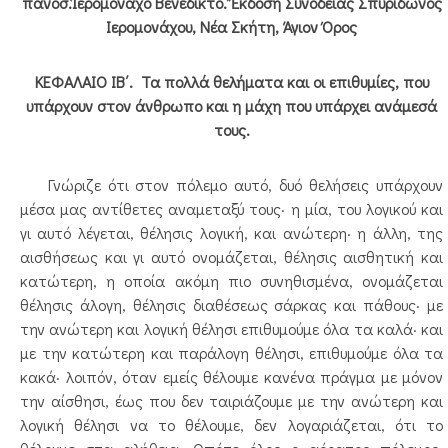
πανοσ.Ἱερομόναχο Βενέδικτο. Ἔκδοση Συνοδείας Σπυρίδωνος
Ιερομονάχου, Νέα Σκήτη, Άγιον Όρος
ΚΕΦΑΛΑΙΟ ΙΒ΄. Τα πολλά θελήματα και οι επιθυμίες, που
υπάρχουν στον άνθρωπο και η μάχη που υπάρχει ανάμεσά
τους.
Γνώριζε ότι στον πόλεμο αυτό, δυό θελήσεις υπάρχουν
μέσα μας αντίθετες αναμεταξύ τους· η μία, του λογικού και
γι αυτό λέγεται, θέλησις λογική, και ανώτερη· η άλλη, της
αισθήσεως και γι αυτό ονομάζεται, θέλησις αισθητική και
κατώτερη, η οποία ακόμη πιο συνηθισμένα, ονομάζεται
θέλησις άλογη, θέλησις διαθέσεως σάρκας και πάθους· με
την ανώτερη και λογική θέλησι επιθυμούμε όλα τα καλά· και
με την κατώτερη και παράλογη θέλησι, επιθυμούμε όλα τα
κακά· λοιπόν, όταν εμείς θέλουμε κανένα πράγμα με μόνον
την αίσθησι, έως που δεν ταιριάζουμε με την ανώτερη και
λογική θέλησι να το θέλουμε, δεν λογαριάζεται, ότι το