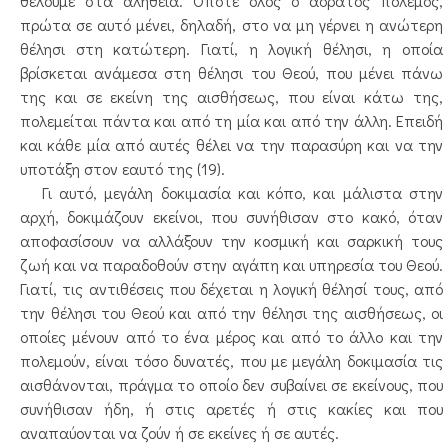
θέλουμε στα αλήθεια. Οπότε όλος ο αόρατος πόλεμος,
πρώτα σε αυτό μένει, δηλαδή, στο να μη γέρνει η ανώτερη
θέλησι στη κατώτερη. Γιατί, η λογική θέλησι, η οποία
βρίσκεται ανάμεσα στη θέλησι του Θεού, που μένει πάνω
της και σε εκείνη της αισθήσεως, που είναι κάτω της,
πολεμείται πάντα και από τη μία και από την άλλη. Επειδή
και κάθε μία από αυτές θέλει να την παρασύρη και να την
υποτάξη στον εαυτό της (19).
Γι αυτό, μεγάλη δοκιμασία και κόπο, και μάλιστα στην
αρχή, δοκιμάζουν εκείνοι, που συνήθισαν στο κακό, όταν
αποφασίσουν να αλλάξουν την κοσμική και σαρκική τους
ζωή και να παραδοθούν στην αγάπη και υπηρεσία του Θεού.
Γιατί, τις αντιθέσεις που δέχεται η λογική θέλησί τους, από
την θέλησι του Θεού και από την θέλησι της αισθήσεως, οι
οποίες μένουν από το ένα μέρος και από το άλλο και την
πολεμούν, είναι τόσο δυνατές, που με μεγάλη δοκιμασία τις
αισθάνονται, πράγμα το οποίο δεν συβαίνει σε εκείνους, που
συνήθισαν ήδη, ή στις αρετές ή στις κακίες και που
αναπαύονται να ζούν ή σε εκείνες ή σε αυτές.