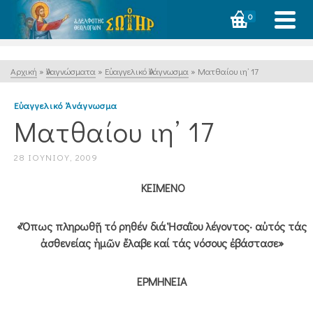
0
Αρχική
»
Ἀναγνώσματα
»
Εὐαγγελικό Ἀνάγνωσμα
»
Ματθαίου ιη’ 17
Εὐαγγελικό Ἀνάγνωσμα
Ματθαίου ιη’ 17
28 ΙΟΥΝΊΟΥ, 2009
ΚΕΙΜΕΝΟ
«Ὅπως πληρωθῇ τό ρηθέν διά Ἡσαῒου λέγοντος· αὐτός τάς
ἀσθενείας ἡμῶν ἔλαβε καί τάς νόσους ἐβάστασε»
ΕΡΜΗΝΕΙΑ