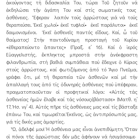
ἀκούγοντας τή διδασκαλία Του, τώρα Τοῦ ζητοῦν νά
ἐκδηλώσει τήν ἀγάπη Του καί στίς σωματικές τους
ἀσθένειες. Ἔφεραν λοιπόν τούς ἀρρώστους γιά νά τούς
θεραπεύσει. Ἐκεῖ χωλοί• ἐκεῖ τυφλοί• ἐκεῖ παράλυτοι• ἐκεῖ
δαιμονισμένοι. Ἐκεῖ ἀσθενεῖς παντός εἴδους. Καί, ὦ τοῦ
θαύματος! Στήν παντοδύναμη προσταγή τοῦ Κυρίου
«ἐθεραπεύοντο ἅπαντες» (Πραξ. ε’ 16). Καί ὁ ἱερός
Εὐαγγελιστής, ἔκπληκτος μπροστά στήν ἀνέκφραστη
φιλανθρωπία, στή βαθιά συμπάθεια πού ἔδειχνε ὁ Κύριος
στούς ἀρρώστους, καί φωτιζόμενος ἀπό τό Ἅγιο Πνεῦμα,
γράφει ὅτι, μέ τή θεραπεία τῶν ἀσθενῶν καί μέ τήν
ἀπαλλαγή τους ἀπό τίς ὀδυνηρές ἀσθένειες πού ὑπέφεραν,
πραγματοποιοῦνταν οἱ προφητικοί λόγοι: «Αὐτός τάς
ἀσθενείας ἡμῶν ἔλαβε καί τάς νόσουςἐβάστασε» (Ματθ. η’
17, Ἡσ. νγ’ 4). Αὐτός πῆρε τίς ἀσθένειες μας καί τίς βάσταξε
ἐπάνω Του, καί τιμωρεῖται Ἐκεῖνος, ὡς ἀντιπρόσωπός μας,
γιά τίς δικές μας ἁμαρτίες.
Ὦ, ἀδελφέ μου! Ἡ ἀσθένεια μας εἶναι ἀνεπιθύμητη. Ὅταν
οἱ πόνοι τῆς ἀρρώστιας δέν μᾶς ἀφήνουν νά ἡσυχάσουμε·