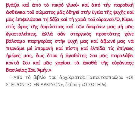
βγάζει καί ἀπό τό πικρό γλυκύ• καί ἀπό τήν παροδική
ἀσθένεια τοῦ σώματος μᾶς ὁδηγεῖ στήν ὑγεία τῆς ψυχῆς καί
μᾶς ἐπιφυλάσσει τή δόξα καί τή χαρά τοῦ οὐρανοῦ. Ὦ, Κύριε,
στίς ὧρες τῆς ἀρρώστιας καί τῶν δακρύων μας μή μᾶς
ἐγκαταλείπεις, ἀλλά σάν στοργικός προστάτης χύνε
βάλσαμο παρηγορίας στήν ψυχή μας καί ἀξίωνέ μας νά
περνᾶμε μέ ὑπομονή καί πίστη καί ἐλπίδα τίς ἐπίγειες
ἡμέρες μας, ἕως ὅτου ἡ ἀγαθότης Σου μᾶς παραλάβει
κοντά Σου καί μᾶς χαρίσει τά ἀγαθά τῆς οὐράνιαςς
Βασιλείας Σου. Ἀμήν.»
( Ἀπό τό βιβλίο τοῦ ἀρχ.Χριστοφ.Παπουτσοπούλου «ΟΙ
ΣΠΕΙΡΟΝΤΕΣ ΕΝ ΔΑΚΡΥΣΙΝ», ἔκδοση «Ο ΣΩΤΗΡ»).