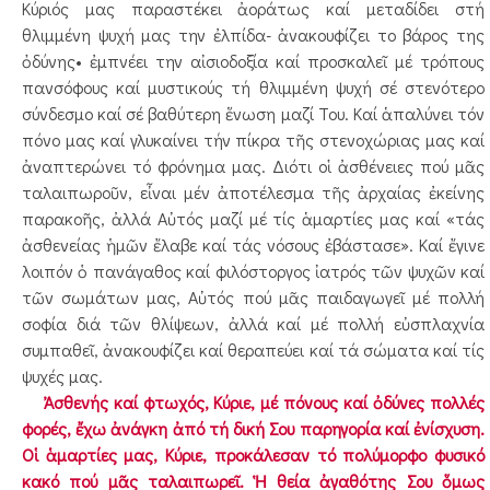
Κύριός μας παραστέκει ἀοράτως καί μεταδίδει στή
θλιμμένη ψυχή μας την ἐλπίδα- ἀνακουφίζει το βάρος της
ὀδύνης• ἐμπνέει την αἰσιοδοξία καί προσκαλεῖ μέ τρόπους
πανσόφους καί μυστικούς τή θλιμμένη ψυχή σέ στενότερο
σύνδεσμο καί σέ βαθύτερη ἕνωση μαζί Του. Καί ἁπαλύνει τόν
πόνο μας καί γλυκαίνει τήν πίκρα τῆς στενοχώριας μας καί
ἀναπτερώνει τό φρόνημα μας. Διότι οἱ ἀσθένειες πού μᾶς
ταλαιπωροῦν, εἶναι μέν ἀποτέλεσμα τῆς ἀρχαίας ἐκείνης
παρακοῆς, ἀλλά Αὐτός μαζί μέ τίς ἁμαρτίες μας καί «τάς
ἀσθενείας ἡμῶν ἔλαβε καί τάς νόσους ἐβάστασε». Καί ἔγινε
λοιπόν ὁ πανάγαθος καί φιλόστοργος ἰατρός τῶν ψυχῶν καί
τῶν σωμάτων μας, Αὐτός πού μᾶς παιδαγωγεῖ μέ πολλή
σοφία διά τῶν θλίψεων, ἀλλά καί μέ πολλή εὐσπλαχνία
συμπαθεῖ, ἀνακουφίζει καί θεραπεύει καί τά σώματα καί τίς
ψυχές μας.
Ἀσθενής καί φτωχός, Κύριε, μέ πόνους καί ὀδύνες πολλές
φορές, ἔχω ἀνάγκη ἀπό τή δική Σου παρηγορία καί ἐνίσχυση.
Οἱ ἁμαρτίες μας, Κύριε, προκάλεσαν τό πολύμορφο φυσικό
κακό πού μᾶς ταλαιπωρεῖ. Ἡ θεία ἀγαθότης Σου ὅμως