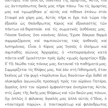
ὡς ἀντιπρόσωπος δικός μας πῆρε πάνω Του τίς ἁμαρτίες
μας καί τιμωρήθηκε γι’ αὐτές καί πέθανε ἐπάνω στόν
Σταυρό γιά χάρη μας, Αὐτός πῆρε κι ἔχει πιά τώρα τήν
ἐξουσία ὡς Θεάνθρωπος Κύριος καί ἐξουσιαστής τῶν
πάντων νά θεραπεύει καί τίς σωματικές ἀσθένειες μας.
Πόνεσε Ἐκεῖνος ὅσο κανένας ἄλλος. Ἔχυσε δάκρυα θερμά
συμμεριζόμενος καί συμπονώντας τούς ἀσθενεῖς καί
λυπημένους. Εἶναι ὁ Κύριος μας Ἰησοῦς ὁ ἐλεήμων καί
συμπαθής αἰώνιος Ἀρχιερέας, ὁ «πεπειρασμένος κατά
πάντα καθ’ ὁμοιότητα» πρός ἐμᾶς «χωρίς ἁμαρτίας» (Ἑβρ.
δ’ 15). Νιώθει τούς πόνους μας. Κατανοεῖ τά παθήματά μας.
Συμμερίζεται τίς θλίψεις μας. Καί ἐάν στή Γεθσημανῆ, ὅταν
Ἐκεῖνος μέ τήν ψυχή «περίλυπον ἕως θανάτου» εἶχε δοθεῖ σέ
ολοκαρδια ἀγωνιώδη προσευχή πρός τον οὐράνιο Πατέρα,
ἄγγελος ἀπό τον οὐρανό ἐμφανίστηκε ἐνισχύοντας Αὐτόν,
στίς ὧρες τῆς δικῆς μας θλίψεως καί τῶν δικῶν μας πόνων,
ὄχι ἁπλῶς ὁ φύλακας ἄγγελός μας ἀλλά αὐτός ὁ Ἴδιος, ὁ
«πανταχοῦ παρών», ὁ παντοκράτωρ καί φιλάνθρωπος