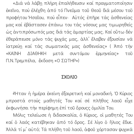
«Διά νά λάβῃ πλήρη ἐπαλήθευσιν καί πραγματοποίησιν
ἐκεῖνο, πού ἐλέχθη ἀπό τό Πνεῦμα τοῦ Θεοῦ διά μέσου τοῦ
προφήτου Ἡσαῒου, πού εἶπεν· Αὐτός ἐπῆρε τάς ἀσθενείας
μας καί ἐβάστασεν ἐπάνω του τάς νόσους μας τιμωρηθείς
ὡς ἀντιπρόσωπός μας διά τάς ἁμαρτίας μας. Καί οὕτω δέν
ἐθεράπευσε μόνο τάς ψυχάς μας, ἀλλ’ ἔλαβεν ἐξουσίαν νά
ἰατρεύῃ καί τάς σωματικάς μας ἀσθενείας» ( Ἀπό τήν
«ΚΑΙΝΗ ΔΙΑΘΗΚΗ μετά συντόμου ἑρμηνείας» τοῦ
Π.Ν.Τρεμπέλα, ἔκδοση «Ο ΣΩΤΗΡ»)
ΣΧΟΛΙΟ
«Ἦταν ἡ ἡμέρα ἐκείνη ἐξαιρετική καί μοναδική. Ὁ Κύριος
μπροστά στούς μαθητές Του καί σέ πλῆθος λαοῦ εἶχε
ἐκφωνήσει τήν περίφημη ἐπί τοῦ ὄρουςς ὁμιλία Του.
Μόλις τελείωσε ἡ διδασκαλία, ὁ Κύριος, οἱ μαθητές Του
καί ὁ λαός κατέβηκαν ἀπό τό ὄρος. Σέ λίγο ὁ ἥλιος ἔδυε.
Ἀλλά τί μ’ αὐτό; Τά πλήθη τοῦ λαοῦ, ἀφοῦ χόρτασαν ψυχικά