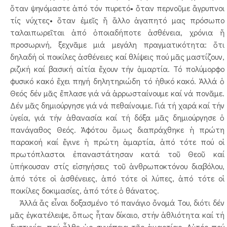
ὅταν ψηνόμαστε ἀπό τόν πυρετό• ὅταν περνοῦμε ἄγρυπνοι
τίς νύχτες• ὅταν ἐμεῖς ἤ ἄλλο ἀγαπητό μας πρόσωπο
ταλαιπωρεῖται ἀπό ὁποιαδήποτε ἀσθένεια, χρόνια ἤ
προσωρινή, ξεχνᾶμε μιά μεγάλη πραγματικότητα: ὅτι
δηλαδή οἱ ποικίλες ἀσθένειες καί θλίψεις πού μᾶς μαστίζουν,
ριζική καί βασική αἰτία ἔχουν τήν ἁμαρτία. Τό πολύμορφο
φυσικό κακό ἔχει πηγή δηλητηριώδη τό ἠθικό κακό. Ἀλλά ὁ
Θεός δέν μᾶς ἔπλασε γιά νά ἀρρωσταίνουμε καί νά πονᾶμε.
Δέν μᾶς δημιούργησε γιά νά πεθαίνουμε. Γιά τή χαρά καί τήν
ὑγεία, γιά τήν ἀθανασία καί τή δόξα μᾶς δημιούργησε ὁ
πανάγαθος Θεός. Ἀφότου ὅμως διαπράχθηκε ἡ πρώτη
παρακοή καί ἔγινε ἡ πρώτη ἁμαρτία, ἀπό τότε πού οἱ
πρωτόπλαστοι ἐπαναστάτησαν κατά τοῦ Θεοῦ καί
ὑπήκουσαν στίς εἰσηγήσεις τοῦ ἀνθρωποκτόνου διαβόλου,
ἀπό τότε οἱ ἀσθένειες, ἀπό τότε οἱ λύπες, ἀπό τότε οἱ
ποικίλες δοκιμασίες, ἀπό τότε ὁ θάνατος.
Ἀλλά ἄς εἶναι δοξασμένο τό πανάγιο ὄνομά Του, διότι δέν
μᾶς ἐγκατέλειψε, ὅπως ἦταν δίκαιο, στήν ἀθλιότητα καί τή
δυστυχία, πού ἦλθε ὡς συνέπεια τῆς ἁμαρτίας. Αὐτός πού