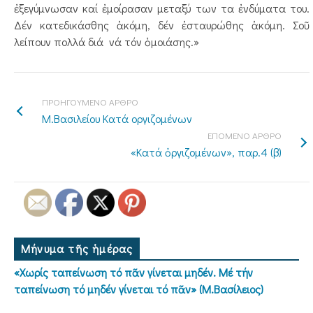
ἐξεγύμνωσαν καί ἐμοίρασαν μεταξύ των τα ἐνδύματα του.
Δέν κατεδικάσθης ἀκόμη, δέν ἐσταυρώθης ἀκόμη. Σοῦ
λείπουν πολλά διά νά τόν ὁμοιάσης.»
ΠΡΟΗΓΟΥΜΕΝΟ ΑΡΘΡΟ
Μ.Βασιλείου Κατά οργιζομένων
ΕΠΟΜΕΝΟ ΑΡΘΡΟ
«Κατά ὀργιζομένων», παρ.4 (β)
Μήνυμα τῆς ἡμέρας
«Χωρίς ταπείνωση τό πᾶν γίνεται μηδέν. Μέ τήν
ταπείνωση τό μηδέν γίνεται τό πᾶν» (Μ.Βασίλειος)