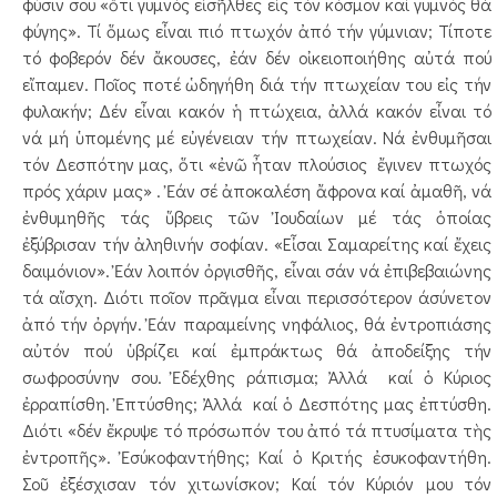
φύσιν σου «ὅτι γυμνός εἰσῆλθες εἰς τόν κόσμον καί γυμνός θά
φύγης». Τί ὅμως εἶναι πιό πτωχόν ἀπό τήν γύμνιαν; Τίποτε
τό φοβερόν δέν ἄκουσες, ἐάν δέν οἰκειοποιήθης αὐτά πού
εἴπαμεν. Ποῖος ποτέ ὡδηγήθη διά τήν πτωχείαν του εἰς τήν
φυλακήν; Δέν εἶναι κακόν ἡ πτώχεια, ἀλλά κακόν εἶναι τό
νά μή ὑπομένης μέ εὐγένειαν τήν πτωχείαν. Νά ἐνθυμῆσαι
τόν Δεσπότην μας, ὅτι «ἐνῶ ἦταν πλούσιος ἔγινεν πτωχός
πρός χάριν μας» . Ἐάν σέ ἀποκαλέση ἄφρονα καί ἀμαθῆ, νά
ἐνθυμηθῆς τάς ὕβρεις τῶν Ἰουδαίων μέ τάς ὁποίας
ἐξύβρισαν τήν ἀληθινήν σοφίαν. «Εἶσαι Σαμαρείτης καί ἔχεις
δαιμόνιον». Ἐάν λοιπόν ὀργισθῆς, εἶναι σάν νά ἐπιβεβαιώνης
τά αἴσχη. Διότι ποῖον πρᾶγμα εἶναι περισσότερον άσύνετον
ἀπό τήν ὀργήν. Ἐάν παραμείνης νηφάλιος, θά ἐντροπιάσης
αὐτόν πού ὑβρίζει καί ἐμπράκτως θά ἀποδείξης τήν
σωφροσύνην σου. Ἐδέχθης ράπισμα; Ἀλλά καί ὁ Κύριος
ἐρραπίσθη. Ἐπτύσθης; Ἀλλά καί ὁ Δεσπότης μας ἐπτύσθη.
Διότι «δέν ἔκρυψε τό πρόσωπόν του ἀπό τά πτυσίματα τὴς
ἐντροπῆς». Ἐσύκοφαντήθης; Καί ὁ Κριτής ἐσυκοφαντήθη.
Σοῦ ἐξέσχισαν τόν χιτωνίσκον; Καί τόν Κύριόν μου τόν