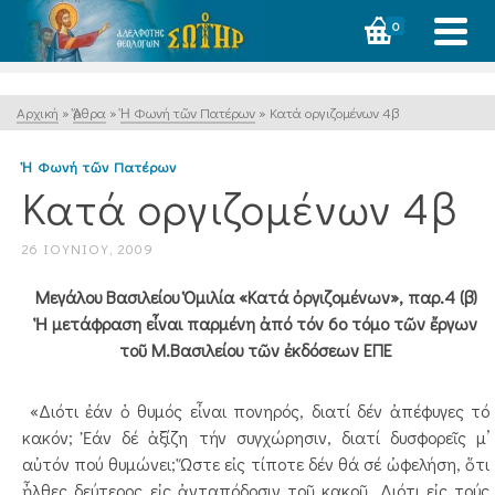
0
Αρχική
»
Ἄρθρα
»
Ἡ Φωνή τῶν Πατέρων
»
Κατά οργιζομένων 4β
Ἡ Φωνή τῶν Πατέρων
Κατά οργιζομένων 4β
26 ΙΟΥΝΊΟΥ, 2009
Μεγάλου Βασιλείου Ὁμιλία «Κατά ὀργιζομένων», παρ.4 (β)
Ἡ μετάφραση εἶναι παρμένη ἀπό τόν 6ο τόμο τῶν ἔργων
τοῦ Μ.Βασιλείου τῶν ἐκδόσεων ΕΠΕ
«Διότι ἐάν ὁ θυμός εἶναι πονηρός, διατί δέν ἀπέφυγες τό
κακόν; Ἐάν δέ ἀξίζη τήν συγχώρησιν, διατί δυσφορεῖς μ’
αὐτόν πού θυμώνει; Ὥστε εἰς τίποτε δέν θά σέ ὠφελήση, ὅτι
ἦλθες δεύτερος εἰς ἀνταπόδοσιν τοῦ κακοῦ. Διότι εἰς τούς