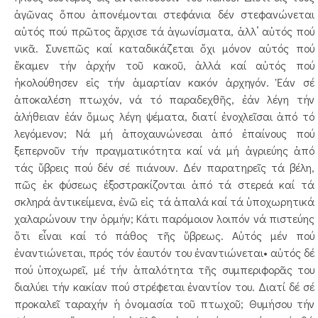
ἀγῶνας ὅπου ἀπονέμονται στεφάνια δέν στεφανώνεται
αὐτός πού πρῶτος ἄρχισε τά ἀγωνίσματα, ἀλλ’ αὐτός πού
νικᾶ. Συνεπῶς καί καταδικάζεται ὄχι μόνον αὐτός πού
ἔκαμεν τήν ἀρχήν τοῦ κακοῦ, ἀλλά καί αὐτός πού
ἠκολούθησεν εἰς τήν ἁμαρτίαν κακόν ἀρχηγόν. Ἐάν σέ
ἀποκαλέση πτωχόν, νά τό παραδεχθῆς, ἐάν λέγη τήν
ἀλήθειαν ἐάν ὅμως λέγη ψέματα, διατί ἐνοχλεῖσαι ἀπό τό
λεγόμενον; Νά μή ἀποχαυνώνεσαι ἀπό ἐπαίνους πού
ξεπερνοῦν τήν πραγματικότητα καί νά μή ἀγριεύης ἀπό
τάς ὕβρεις πού δέν σέ πιάνουν. Δέν παρατηρεῖς τά βέλη,
πῶς ἐκ φύσεως ἐξοστρακίζονται ἀπό τά στερεά καί τά
σκληρά ἀντικείμενα, ἐνῶ εἰς τά ἁπαλά καί τά ὑποχωρητικά
χαλαρώνουν την ὁρμήν; Κάτι παρόμοιον λοιπόν νά πιστεύης
ὅτι εἶναι καί τό πάθος τῆς ὕβρεως. Αὐτός μέν πού
ἐναντιώνεται, πρός τόν ἑαυτόν του ἐναντιώνεται• αὐτός δέ
πού ὑποχωρεῖ, μέ τήν ἁπαλότητα τῆς συμπεριφορᾶς του
διαλύει τήν κακίαν πού στρέφεται ἐναντίον του. Διατί δέ σέ
προκαλεῖ ταραχήν ἡ ὀνομασία τοῦ πτωχοῦ; Θυμήσου τήν