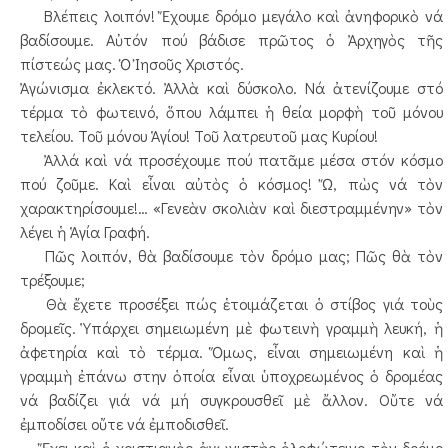
Βλέπεις λοιπόν! Ἔχουμε δρόμο μεγάλο καὶ ἀνηφορικὸ νά
βαδίσουμε. Αὐτόν πού βάδισε πρῶτος ὁ Ἀρχηγὸς τῆς
πίστεώς μας. Ὁ Ἰησοῦς Χριστός.
Ἀγώνισμα ἐκλεκτό. Ἀλλὰ καὶ δύσκολο. Νά ἀτενίζουμε στό
τέρμα τὸ φωτεινό, ὅπου λάμπει ἡ θεία μορφὴ τοῦ μόνου
τελείου. Τοῦ μόνου Ἁγίου! Τοῦ λατρευτοῦ μας Κυρίου!
Ἀλλά καὶ νά προσέχουμε πού πατᾶμε μέσα στόν κόσμο
πού ζοῦμε. Καὶ εἶναι αὐτὸς ὁ κόσμος! Ὤ, πὼς νά τὸν
χαρακτηρίσουμε!… «Γενεὰν σκολιὰν καὶ διεστραμμένην» τὸν
λέγει ἡ Ἁγία Γραφή.
Πῶς λοιπόν, θὰ βαδίσουμε τὸν δρόμο μας; Πῶς θὰ τὸν
τρέξουμε;
Θὰ ἔχετε προσέξει πώς ἑτοιμάζεται ὁ στίβος γιά τοὺς
δρομεῖς. Ὑπάρχει σημειωμένη μὲ φωτεινὴ γραμμὴ λευκή, ἡ
ἀφετηρία καὶ τὸ τέρμα. Ὅμως, εἶναι σημειωμένη καὶ ἡ
γραμμὴ ἐπάνω στην ὁποία εἶναι ὑποχρεωμένος ὁ δρομέας
νά βαδίζει γιά νά μή συγκρουσθεῖ μὲ ἄλλον. Οὔτε νά
ἐμποδίσει οὔτε νά ἐμποδισθεῖ.
Ἔχει καὶ ὁ χριστιανὸς ἀγωνιστὴς ὁλοφώτεινο τὸν δρόμο