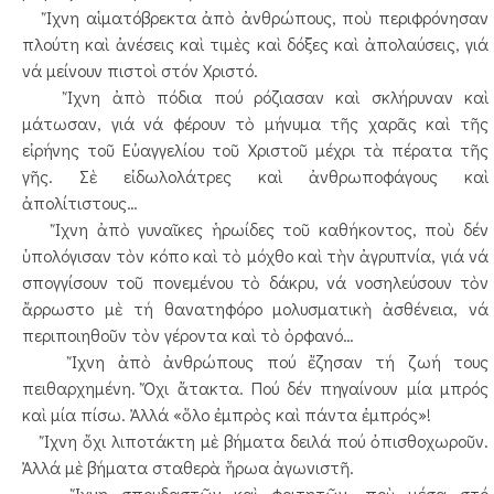
Ἴχνη αἱματόβρεκτα ἀπὸ ἀνθρώπους, ποὺ περιφρόνησαν
πλούτη καὶ ἀνέσεις καὶ τιμὲς καὶ δόξες καὶ ἀπολαύσεις, γιά
νά μείνουν πιστοὶ στόν Χριστό.
Ἴχνη ἀπὸ πόδια πού ρόζιασαν καὶ σκλήρυναν καὶ
μάτωσαν, γιά νά φέρουν τὸ μήνυμα τῆς χαρᾶς καὶ τῆς
εἰρήνης τοῦ Εὐαγγελίου τοῦ Χριστοῦ μέχρι τὰ πέρατα τῆς
γῆς. Σὲ εἰδωλολάτρες καὶ ἀνθρωποφάγους καὶ
ἀπολίτιστους…
Ἴχνη ἀπὸ γυναῖκες ἡρωίδες τοῦ καθήκοντος, ποὺ δέν
ὑπολόγισαν τὸν κόπο καὶ τὸ μόχθο καὶ τὴν ἀγρυπνία, γιά νά
σπογγίσουν τοῦ πονεμένου τὸ δάκρυ, νά νοσηλεύσουν τὸν
ἄρρωστο μὲ τή θανατηφόρο μολυσματικὴ ἀσθένεια, νά
περιποιηθοῦν τὸν γέροντα καὶ τὸ ὀρφανό…
Ἴχνη ἀπὸ ἀνθρώπους πού ἔζησαν τή ζωή τους
πειθαρχημένη. Ὄχι ἄτακτα. Πού δέν πηγαίνουν μία μπρός
καὶ μία πίσω. Ἀλλά «ὅλο ἐμπρὸς καὶ πάντα ἐμπρός»!
Ἴχνη ὄχι λιποτάκτη μὲ βήματα δειλά πού ὀπισθοχωροῦν.
Ἀλλά μὲ βήματα σταθερὰ ἥρωα ἀγωνιστῆ.
Ἴχνη σπουδαστῶν καὶ φοιτητῶν, ποὺ μέσα στό