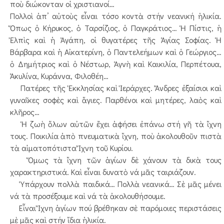
ποὺ διώκονταν οἱ χριστιανοί…
Πολλοὶ ἀπ’ αὐτοὺς εἶναι τόσο κοντὰ στήν νεανική ἡλικία.
Ὅπως ὁ Κήρυκος, ὁ Ταρσίζιος, ὁ Παγκράτιος… Ἡ Πίστις, ἡ
Ἐλπὶς καὶ ἡ Ἀγάπη, οἱ θυγατέρες τῆς Ἁγίας Σοφίας. Ἡ
Βάρβαρα καὶ ἡ Αἰκατερίνη, ὁ Παντελεήμων καὶ ὁ Γεώργιος…
ὁ Δημήτριος καὶ ὁ Νέστωρ, Ἁγνὴ καὶ Καικιλία, Περπέτουα,
Ἀκυλίνα, Κυράννα, Φιλοθέη…
Πατέρες τῆς Ἐκκλησίας καὶ Ἱεράρχες. Ἄνδρες ἐξαίσιοι καὶ
γυναῖκες σοφὲς καὶ ἅγιες. Παρθένοι καὶ μητέρες, λαὸς καὶ
κλῆρος…
Ἡ ζωὴ ὅλων αὐτῶν ἔχει ἀφήσει ἐπάνω στή γῆ τὰ ἴχνη
τους. Ποικιλία ἀπὸ πνευματικὰ ἴχνη, ποὺ ἀκολουθοῦν πιστὰ
τὰ αἱματοπότιστα Ἴχνη τοῦ Κυρίου.
Ὅμως τὰ ἴχνη τῶν ἁγίων δὲ χάνουν τὰ δικὰ τους
χαρακτηριστικά. Καὶ εἶναι δυνατὸ νά μᾶς ταιριάζουν.
Ὑπάρχουν πολλὰ παιδικά… Πολλὰ νεανικά… Σὲ μᾶς μένει
νά τὰ προσέξουμε καὶ νά τὰ ἀκολουθήσουμε.
Εἶναι Ἴχνη ἁγίων πού βρέθηκαν σὲ παρόμοιες περιστάσεις
μὲ μᾶς καὶ στήν ἴδια ἡλικία.