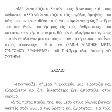
«Μή λογαριάζετε λοιπόν τούς διωγμούς καί τούς
κινδύνους, ἀλλά νά λογαριάζετε τάς μεγάλας ἀμοιβάς, πού
σᾶς περιμένουν. Καθένας πού θά μέ ὁμολογήσῃ ὡς Σωτῆρα
του καί Θεόν του ἐμπρός εἰς τούς ἀνθρώπους, πού
καταδιώκουν τήν πίστιν μου, θά τόν ὁμολογήσω καί ἐγώ ὡς
πιστόν ἀκόλουθόν μου ἐμπρός εἰς τόν πατέρα μου, πού εἶναι
στούς οὐρανούς» ( Ἀπό τήν «ΚΑΙΝΗ ΔΙΑΘΗΚΗ ΜΕΤΑ
ΣΥΝΤΟΜΟΥ ΕΡΜΗΝΕΙΑΣ» τοῦ Π.Ν.Τρεμπέλα, ἔκδοση «Ο
ΣΩΤΗΡ»)
ΣΧΟΛΙΟ
«Πανηγυρίζει σήμερα ἡ Ἐκκλησία μας. Γιορτάζει καὶ
εὐφραίνεται για ὅ,τι ἐκλεκτότερο ἔχει ἀποστείλει στόν
οὐρανό.
Γιά τὰ πιστὰ παιδιὰ της, ποὺ μέσα στούς αἰῶνες βγῆκαν
νικητὲς στόν ἀγώνα τῆς ἀρετῆς καὶ ἁγιότητας. Γιά τοὺς