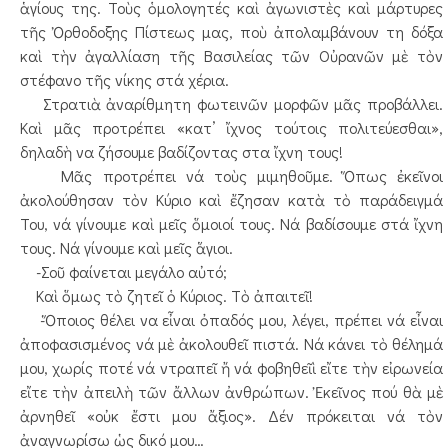
ἁγίους της. Τοὺς ὁμολογητές καὶ ἀγωνιστὲς καὶ μάρτυρες
τῆς Ὀρθοδοξης Πίστεως μας, ποὺ ἀπολαμβάνουν τη δόξα
καὶ τὴν ἀγαλλίαση τῆς Βασιλείας τῶν Οὐρανῶν μὲ τὸν
στέφανο τῆς νίκης στά χέρια.
Στρατιὰ ἀναρίθμητη φωτεινῶν μορφῶν μᾶς προβάλλει.
Καὶ μᾶς προτρέπει «κατ’ ἴχνος τούτοις πολιτεύεσθαι»,
δηλαδὴ να ζήσουμε βαδίζοντας στα ἴχνη τους!
Μᾶς προτρέπει νά τοὺς μιμηθοῦμε. Ὅπως ἐκεῖνοι
ἀκολούθησαν τὸν Κύριο καὶ ἔζησαν κατὰ τὸ παράδειγμά
Του, νά γίνουμε καὶ μεῖς ὅμοιοί τους. Νά βαδίσουμε στά ἴχνη
τους. Νά γίνουμε καὶ μεῖς ἅγιοι.
-Σοῦ φαίνεται μεγάλο αὐτό;
Καὶ ὅμως τὸ ζητεῖ ὁ Κύριος. Τὸ ἀπαιτεῖ!
-Ὅποιος θέλει να εἶναι ὀπαδός μου, λέγει, πρέπει νά εἶναι
ἀποφασισμένος νά μὲ ἀκολουθεῖ πιστά. Νά κάνει τὸ θέλημά
μου, χωρίς ποτέ νά ντραπεῖ ἤ νά φοβηθεῖὶ εἴτε τὴν εἰρωνεία
εἴτε τὴν ἀπειλὴ τῶν ἄλλων ἀνθρώπων. Ἐκεῖνος πού θὰ μὲ
ἀρνηθεῖ «οὐκ ἔστι μου ἄξιος». Δέν πρόκειται νά τὸν
ἀναγνωρίσω ὡς δικό μου…