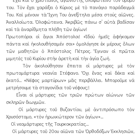
του. Τὸν ἔχει χαράξει ὁ Κύριος μὲ τὸ πανάγιο παράδειγμά
Του. Καὶ μένουν τὰ Ἴχνη Του ἀνεξίτηλα μέσα στούς αἰῶνες.
Ἀναλλοίωτα. Ὁλοφώτεινα. Ἀκριβῶς πάνω σ’ αὐτὰ βαδίσαν
καὶ τὰ ἀναρίθμητα πλήθη τῶν ἁγίων!
Πρωτοπόροι οἱ ἅγιοι Ἀπόστολοι! «Ἰδοὺ ἡμεῖς ἀφήκαμεν
πάντα καὶ ἠκολουθήσαμέν σοι» ὁμολόγησε ἐκ μέρους ὅλων
τῶν μαθητῶν ὁ Ἀπόστολος Πέτρος. Ἔγιναν οἱ πρῶτοι
μιμητὲς τοῦ Κυρίου στήν ἀρετὴ καὶ τὴν ἁγία ζωή.
Τὸν ἀκολούθησαν ἔπειτα οἱ μάρτυρες μὲ τὸν
πρωτομάρτυρα νεανία Στέφανο. Ὄχι ἕνας καὶ δέκα καὶ
ἑκατό… «Νέφος μαρτύρων» μᾶς περιβάλλει. Μποροῦμε νά
μετρήσουμε τὰ σταγονίδια τοῦ νέφους;!
Εἶναι οἱ μάρτυρες τῶν τριῶν πρώτων αἰώνων τῶν
σκληρῶν διωγμῶν.
Οἱ μάρτυρες τοῦ Βυζαντίου, μὲ ἀντιπρόσωπο τὸν
Χρυσόστομο, «τὸν ἠρωικώτερον τῶν ἁγίων»…
Οἱ νεομάρτυρες τῆς Τουρκοκρατίας…
Οἱ μάρτυρες τοῦ 20ου αἰῶνα τῶν Ὀρθοδόξων Ἐκκλησιῶν,