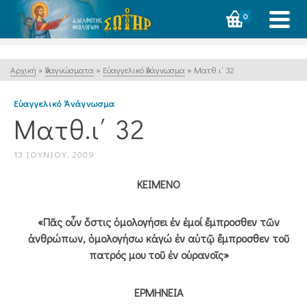
0
Αρχική
»
Ἀναγνώσματα
»
Εὐαγγελικό Ἀνάγνωσμα
»
Ματθ.ι΄ 32
Εὐαγγελικό Ἀνάγνωσμα
Ματθ.ι΄ 32
13 ΙΟΥΝΊΟΥ, 2009
ΚΕΙΜΕΝΟ
«Πᾶς οὖν ὅστις ὁμολογήσει ἐν ἐμοί ἔμπροσθεν τῶν
ἀνθρώπων, ὁμολογήσω κἀγώ ἐν αὐτῷ ἔμπροσθεν τοῦ
πατρός μου τοῦ ἐν οὐρανοῖς»
ΕΡΜΗΝΕΙΑ