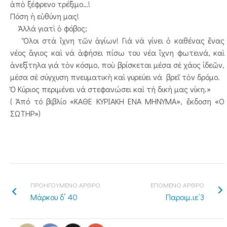
ἀπὸ ξέφρενο τρέξιμο…!
Πόση ἡ εὐθύνη μας!
Ἀλλά γιατὶ ὁ φόβος;
Ὅλοι στά ἴχνη τῶν ἁγίων! Γιά νά γίνει ὁ καθένας ἕνας
νέος ἅγιος καὶ νά ἀφήσει πίσω του νέα ἴχνη φωτεινά, καὶ
ἀνεξίτηλα γιά τὸν κόσμο, ποὺ βρίσκεται μέσα σὲ χάος ἰδεῶν,
μέσα σὲ σύγχυση πνευματικὴ καὶ γυρεύει νά βρεῖ τὸν δρόμο.
Ὁ Κύριος περιμένει νά στεφανώσει καὶ τή δική μας νίκη.»
( Ἀπό τό βιβλίο «ΚΑΘΕ ΚΥΡΙΑΚΗ ΕΝΑ ΜΗΝΥΜΑ», ἔκδοση «Ο
ΣΩΤΗΡ»)
ΠΡΟΗΓΟΥΜΕΝΟ ΑΡΘΡΟ
ΕΠΟΜΕΝΟ ΑΡΘΡΟ
Μάρκου δ’ 40
Παροιμ.ιε΄3