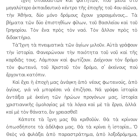
μεγαλύτερο ἐκπαιδευτικὸ κέντρο τῆς ἐποχῆς τοῦ 4ου αἰῶνα,
τὴν Ἀθήνα, δύο μόνο δρόμους ἔχουν χαραγμένους… Τὰ
βήματα τῶν δύο ἐπιστηθίων φίλων, τοῦ Βασιλείου καὶ τοῦ
Γρηγορίου. Τὸν ἕνα πρὸς τὸν ναό. Τὸν ἄλλον πρὸς τὸ
διδακτήριο.
Τὰ Ἴχνη τὰ πνευματικὰ τῶν ἁγίων μιλοῦν. Αὐτὰ γράφουν
τὴν ἱστορία. Φανερώνουν τὴν ποιότητα τοῦ νοῦ καὶ τῆς
καρδιᾶς τους. Λάμπουν καὶ φωτίζουν. Δείχνουν τὸν δρόμο
τὸν φωτεινό, τοῦ Χριστοῦ τὸν δρόμο, σ’ ἐκείνους πού
ἔρχονται κατόπιν.
Καὶ ἔχει ἡ ἐποχὴ μας ἀνάγκη ἀπὸ νέους φωτεινούς, ἀπὸ
ἁγίους, γιά νά μπορέσει νά ἐπιζήσει. Νά γράψει ἱστορία
ἀντάξια μὲ ἐκείνη τῶν ἡρώων προγόνων μας, ἱστορία
χριστιανικῆς ὁμολογίας μὲ τὰ λόγια καὶ μὲ τὰ ἔργα, ἀλλά
καὶ μὲ τὸν θάνατο, ἂν χρειασθεῖ!
Κάποτε τὰ ἴχνη μας θὰ κριθοῦύν. Θὰ τὰ κρίνουν
ὁπωσδήποτε τὰ ἀδέλφια μας. Θὰ τὰ κρίνει ἡ ἱστορία… Ὁ
Θεὸς νά φυλάξει ἀπὸ παραστράτημα, ἀπὸ λοξοδρόμημα,