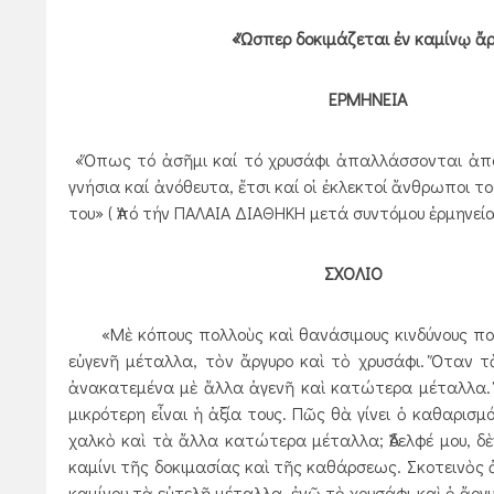
«Ὥσπερ δοκιμάζεται ἐν καμίνῳ ἄρ
ΕΡΜΗΝΕΙΑ
«Ὅπως τό ἀσῆμι καί τό χρυσάφι ἀπαλλάσσονται ἀπό 
γνήσια καί ἀνόθευτα, ἔτσι καί οἱ ἐκλεκτοί ἄνθρωποι το
του» ( Ἀπό τήν ΠΑΛΑΙΑ ΔΙΑΘΗΚΗ μετά συντόμου ἑρμηνεία
ΣΧΟΛΙΟ
«Μὲ κόπους πολλοὺς καὶ θανάσιμους κινδύνους πολ
εὐγενῆ μέταλλα, τὸν ἄργυρο καὶ τὸ χρυσάφι. Ὅταν τ
ἀνακατεμένα μὲ ἄλλα ἀγενῆ καὶ κατώτερα μέταλλα. 
μικρότερη εἶναι ἡ ἀξία τους. Πῶς θὰ γίνει ὁ καθαρισ
χαλκὸ καὶ τὰ ἄλλα κατώτερα μέταλλα; Ἀδελφέ μου, δὲ
καμίνι τῆς δοκιμασίας καὶ τῆς καθάρσεως. Σκοτεινὸς
καμίνου τὰ εὐτελῆ μέταλλα, ἐνῶ τὸ χρυσάφι καὶ ὁ ἄργυρ