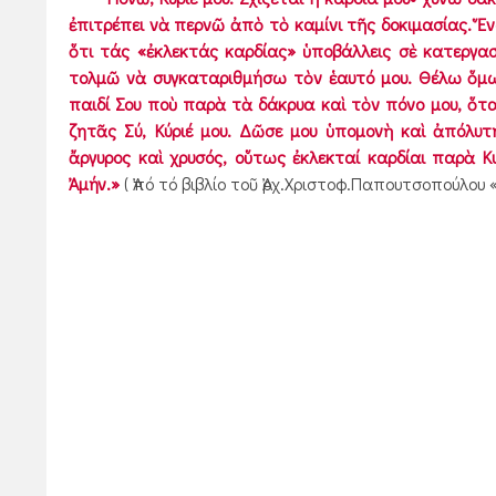
ἐπιτρέπει νὰ περνῶ ἀπὸ τὸ καμίνι τῆς δοκιμασίας. Ἕν
ὅτι τάς «ἐκλεκτάς καρδίας» ὑποβάλλεις σὲ κατεργασί
τολμῶ νὰ συγκαταριθμήσω τὸν ἑαυτό μου. Θέλω ὅμως
παιδί Σου ποὺ παρὰ τὰ δάκρυα καὶ τὸν πόνο μου, ὅταν
ζητᾶς Σύ, Κύριέ μου. Δῶσε μου ὑπομονὴ καὶ ἀπόλυτ
ἄργυρος καὶ χρυσός, οὕτως ἐκλεκταί καρδίαι παρὰ Κυρ
Ἀμήν.»
( Ἀπό τό βιβλίο τοῦ Ἀρχ.Χριστοφ.Παπουτσοπούλο