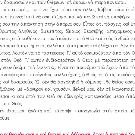
ν δοκιμασιῶν καὶ τῶν θλίψεων, σὲ ἀκούω νὰ παραπονεῖσαι.
ς οἱ συμφορές; Γιατί νὰ ἔχω πέσει σὰν ἄλλος Ἰώβ σὲ τόσο ἀπ
ται σ’ ἐμένα; Γιατί νὰ δοκιμάζομαι καὶ νὰ πονῶ καὶ νὰ ὑποφέρω 
σου τὴν ἀπάντηση στὴν ἀπορία σου. Εἶπες ὅτι πάσχεις καὶ ὑ
νθρωπος ἀληθινός, ἄμεμπτος, δίκαιος, θεοσεβής, ἀπεχόμενο
ατικὸς στὰ καθήκοντά του ἀπέναντι στὸ Θεὸ καὶ τοὺς ἀνθρώπο
νάσιμα ἁμαρτήματα, ἀλλά καὶ ἀπό μικρὰ καὶ ἐλάχιστα. Δὲν ἦ
ος. Λοιπὸν νὰ τὸ πιστεύσεις. Γι’ αὐτὸ δοκιμαζόταν ἀπὸ τὸν Θ
 στὸν Θεό. Γι’ αὐτὸν ἐνδιαφερόταν ὁ Θεὸς μὲ περισσότερη σ
 γίνουν ἀκόμη πιὸ ἐκλεκτές. Εἶναι τὸ προνόμιο ποὺ ἔχουν ἀπὸ τ
ὁ πάνσοφος καὶ πανάγαθος καλλιτέχνης, ὁ Θεός, ἀπὸ τὶς μυριάδ
 καὶ δοκιμασίες. Ὤ, δὲν θὰ ἀσχοληθεῖ ἡ κάμινος τῆς θείας δοκι
ιόλογο, μὲ «ἄργυρον καὶ χρυσόν». Ἀδελφέ μου, δὲν σὲ ἱκανοποιε
εσαι κι ἐσύ ἀπὸ τὸν Θεὸ σὲ ὀδυνηρὲς κατεργασίες μέσα ἀπὸ 
εται ὁ Θεός
ἰδιαίτερη ἀγάπη καί πάνσοφη παιδαγωγία στήν ὀποία μέ 
οῦμε:
άκρυα θερμά• κλαίω καὶ θρηνῶ καὶ ὀδύρομαι, ὅταν ἡ πατρική Σ