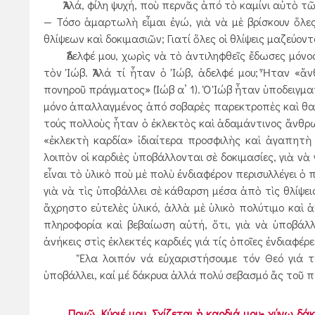
Ἀλλά, φίλη ψυχή, ποὺ περνᾶς ἀπό τὸ καμίνι αὐτὸ τῶ
— Τόσο ἁμαρτωλὴ εἶμαι ἐγώ, γιὰ νὰ μὲ βρίσκουν ὅλε
θλίψεων καὶ δοκιμασιῶν; Γιατί ὅλες οἱ θλίψεις μαζεύον
Ἀδελφέ μου, χωρὶς νὰ τὸ ἀντιληφθεῖς ἔδωσες μόνος 
τὸν Ἰώβ. Ἀλλά τί ἦταν ὁ Ἰώβ, ἀδελφέ μου; Ἦταν «ἄ
πονηροῦ πράγματος» (Ἰώβ α’ 1). Ὁ Ἰώβ ἦταν ὑποδειγμ
μόνο ἀπαλλαγμένος ἀπό σοβαρὲς παρεκτροπὲς καὶ θα
τούς πολλοὺς ἦταν ὁ ἐκλεκτὸς καὶ ἀδαμάντινος ἄνθρωπ
«ἐκλεκτὴ καρδία» ἰδιαίτερα προσφιλὴς καὶ ἀγαπητὴ
λοιπὸν οἱ καρδιὲς ὑποβάλλονται σὲ δοκιμασίες, γιὰ νὰ
εἶναι τὸ ὑλικὸ ποὺ μὲ πολὺ ἐνδιαφέρον περισυλλέγει 
γιὰ νὰ τὶς ὑποβάλλει σὲ κάθαρση μέσα ἀπὸ τὶς θλίψεις
ἄχρηστο εὐτελὲς ὑλικό, ἀλλὰ μὲ ὑλικὸ πολύτιμο καὶ ἀξ
πληροφορία καὶ βεβαίωση αὐτή, ὅτι, γιὰ νὰ ὑποβάλλ
ἀνήκεις στὶς ἐκλεκτές καρδιές γιά τίς ὁποῖες ἐνδιαφέρ
Ἔλα λοιπόν νά εὐχαριστήσουμε τόν Θεό γιά τήν 
ὑποβάλλει, καί μέ δάκρυα ἀλλά πολύ σεβασμό ἄς τοῦ π
Πονῶ, Κύριέ μου. Σχίζεται ἡ καρδιά μου• χύνω δ