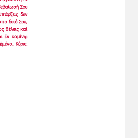
βεβαίωσή Σου
ὑπάρξεις δὲν
πο δικό Σου,
ς θέλεις καὶ
αι ἐν καμίνῳ
μένα, Κύριε.