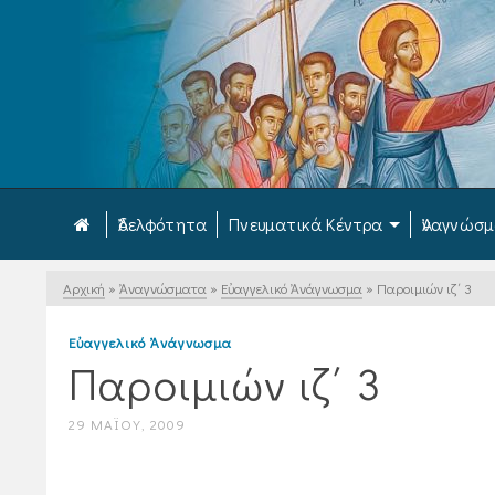
Ἀδελφότητα
Πνευματικά Κέντρα
Ἀναγνώσ
Αρχική
»
Ἀναγνώσματα
»
Εὐαγγελικό Ἀνάγνωσμα
»
Παροιμιών ιζ΄ 3
Εὐαγγελικό Ἀνάγνωσμα
Παροιμιών ιζ΄ 3
29 ΜΑΪ́ΟΥ, 2009