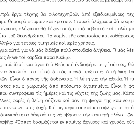
ρὰ ἔργα τέχνης θὰ φιλοτεχνηθοῦν ἀπό ἐξειδικευμένους τεχ
τιμο θησαυρὸ ἀτόμων καὶ κρατῶν. Σταυροὶ ὁλόχρυσοι θὰ κοσμ
πίχρυσα, ὁλόχρυσα θὰ δέχονται ὅ,τι πιὸ σεβαστὸ καὶ πολύτιμο
ἷμα τοῦ Θεανθρώπου. Τὸ καμίνι τῆς δοκιμασίας καὶ καθάρσεως
ηλα γιὰ τέτοιες τιμητικὲς καὶ ἱερὲς χρήσεις.
ὐτό, γιὰ νὰ μᾶς διδάξει πολὺ σπουδαία ἀλήθεια. Τί μᾶς λέει
 ἐκλεκταί καρδίαι παρὰ Κυρίῳ».
οὺ ἰδιαίτερα ἀγαπᾶ ὁ Θεὸς καὶ ἐνδιαφέρεται γι’ αὐτούς, θέ
νια βασιλεία Του. Γι’ αὐτὸ τοὺς περνᾶ πρῶτα ἀπό τὴ δική Το
ῶν. Εἶναι ὁ πόνος τῆς ἀσθένειας. Ἡ λύπη γιὰ τὴν ἀδικία. Ἡ πι
νατος καὶ ὁ χωρισμὸς ἀπό πρόσωπα ἀγαπημένα. Εἶναι ἡ φτ
ποὺ συντροφεύει τὶς ἡμέρες καὶ τὶς νύχτες τῆς ζωῆς μας. Κάπο
Ἄλλες φορὲς ἡ θλίψη αὐξάνει καὶ σὰν τὴ φλόγα τῆς καμίνου 
ν πονεμένη μας ψυχή. Καὶ σιγοψήνεται καὶ καταφλέγεται ἀπ
ὶ ἀσυγκράτητα δάκρυά της νὰ σβήσουν τὴν καυτερὴ φλόγα τῶν
Γραφῆς: «Ὥσπερ δοκιμάζεται ἐν καμίνῳ ἄργυρος καὶ χρυσός, οὕ