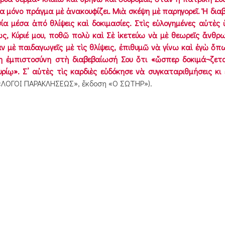
α μόνο πράγμα μὲ ἀνακουφίζει. Μιὰ σκέψη μὲ παρηγορεῖ. Ἡ δια
α μέσα ἀπό θλίψεις καὶ δοκιμασίες. Στὶς εὐλογημένες αὐτὲς 
, Κύριέ μου, ποθῶ πολὺ καὶ Σὲ ἱκετεύω νὰ μὲ θεωρεῖς ἄνθρω
 μὲ παιδαγωγεῖς μὲ τὶς θλίψεις, ἐπιθυμῶ νὰ γίνω καὶ ἐγὼ ὅπω
η ἐμπιστοσύνη στὴ διαβεβαίωσή Σου ὅτι «ὥσπερ δοκιμά¬ζετ
ίῳ». Σ’ αὐτὲς τὶς καρδιὲς εὐδόκησε νὰ συγκαταριθμήσεις κι ἐ
υ «ΛΟΓΟΙ ΠΑΡΑΚΛΗΣΕΩΣ», ἔκδοση «Ο ΣΩΤΗΡ»).