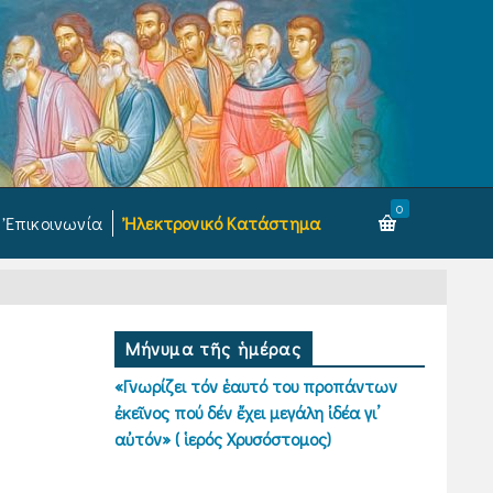
0
Ἐπικοινωνία
Ἠλεκτρονικό Κατάστημα
Μήνυμα τῆς ἡμέρας
«Γνωρίζει τόν ἑαυτό του προπάντων
ἐκεῖνος πού δέν ἔχει μεγάλη ἰδέα γι’
αὐτόν» ( ἱερός Χρυσόστομος)