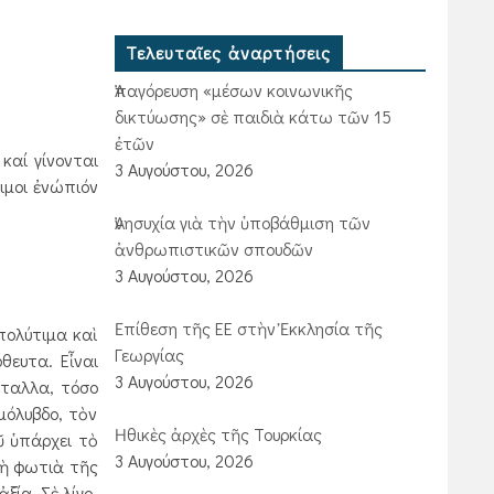
Τελευταῖες ἀναρτήσεις
Ἀπαγόρευση «μέσων κοινωνικῆς
δικτύωσης» σὲ παιδιὰ κάτω τῶν 15
ἐτῶν
καί γίνονται
3 Αυγούστου, 2026
κιμοι ἐνώπιόν
Ἀνησυχία γιὰ τὴν ὑποβάθμιση τῶν
ἀνθρωπιστικῶν σπουδῶν
3 Αυγούστου, 2026
Ἐπίθεση τῆς ΕΕ στὴν Ἐκκλησία τῆς
ολύτιμα καὶ
Γεωργίας
θευτα. Εἶναι
3 Αυγούστου, 2026
έταλλα, τόσο
μόλυβδο, τὸν
Ἠθικὲς ἀρχὲς τῆς Τουρκίας
ῦ ὑπάρχει τὸ
3 Αυγούστου, 2026
ρὴ φωτιὰ τῆς
ξία. Σὲ λίγο,