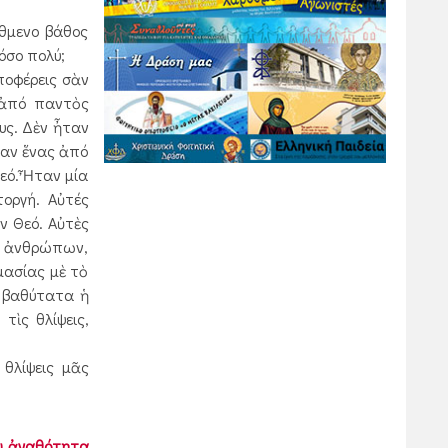
ύθμενο βάθος
τόσο πολύ;
ποφέρεις σὰν
ς ἀπό παντὸς
υς. Δὲν ἦταν
ταν ἕνας ἀπό
εό. Ἦταν μία
τοργή. Αὐτές
ὸν Θεό. Αὐτὲς
ες ἀνθρώπων,
μασίας μὲ τὸ
ῖ βαθύτατα ἡ
τὶς θλίψεις,
θλίψεις μᾶς
ου ἀγαθότητα