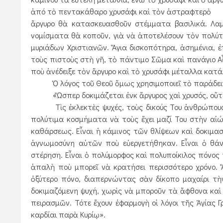
ἀπό τὸ πεντακάθαρο χρυσάφι καὶ τὸν ἀστραφτερὸ
ἄργυρο θὰ κατασκευασθοῦν στέμματα βασιλικά. Λαμπ
νομίσματα θὰ κοποῦν, γιὰ νὰ ἀποτελέσουν τὸν πολύ
μυριάδων Χριστιανῶν. Ἅγια δισκοπότηρα, ἀσημένια, ἐ
τοὺς πιστοὺς στὴ γῆ, τὸ πάντιμο Σῶμα καὶ πανάγιο Α
ποὺ ἀνέδειξε τὸν ἄργυρο καὶ τὸ χρυσάφι μέταλλα κατάλλ
Ὁ λόγος τοῦ Θεοῦ ὅμως χρησιμοποιεῖ τὸ παράδειγμα α
«Ὥσπερ δοκιμάζεται ἐνκ ἄργυρος χαὶ χρυσός, οὕτως
Τὶς ἐκλεκτὲς ψυχές, τοὺς δικούς Του ἀνθρώπους, π
πολύτιμα κοσμήματα νὰ τοὺς ἔχει μαζί Του στὴν αἰώ
καθάρσεως. Εἶναι ἡ κάμινος τῶν θλίψεων καὶ δοκιμασι
ἀγνωμοσύνη αὐτῶν ποὺ εὐεργετήθηκαν. Εἶναι ὁ θά
στέρηση. Εἶναι ὁ πολύμορφος καὶ πολυποίκιλος πόνος 
ἁπαλὴ ποὺ μπορεῖ νὰ κρατήσει περισσότερο χρόνο. 
ὀξύτερο πόνο, διαπερνώντας σὰν δίκοπο μαχαίρι τὴ
δοκιμαζόμενη ψυχή, χωρὶς νὰ μποροῦν τὰ ἄφθονα κα
πειρασμῶν. Τότε ἔχουν ἐφαρμογὴ οἱ λόγοι τῆς Ἁγίας 
καρδίαι παρὰ Κυρίῳ».