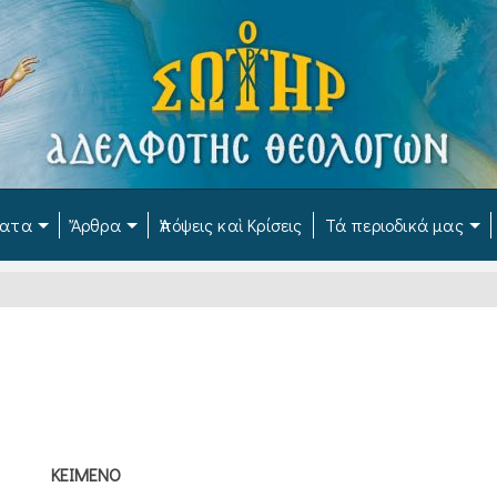
ματα
Ἄρθρα
Ἀπόψεις καὶ Κρίσεις
Τά περιοδικά μας
ΚΕΙΜΕΝΟ