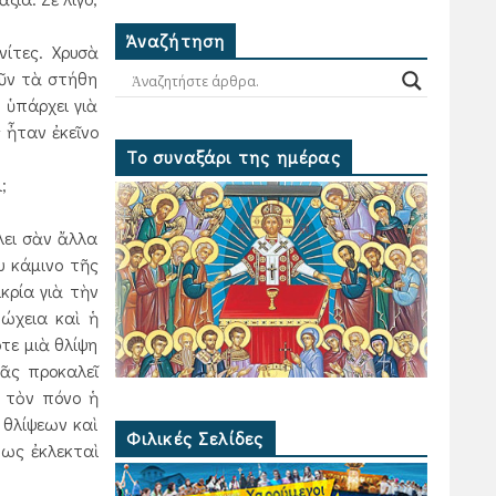
Ἀναζήτηση
νίτες. Χρυσὰ
οῦν τὰ στήθη
 ὑπάρχει γιὰ
 ἦταν ἐκεῖνο
Το συναξάρι της ημέρας
;
λει σὰν ἄλλα
υ κάμινο τῆς
κρία γιὰ τὴν
ώχεια καὶ ἡ
τε μιὰ θλίψη
μᾶς προκαλεῖ
ό τὸν πόνο ἡ
 θλίψεων καὶ
Φιλικές Σελίδες
τως ἐκλεκταὶ