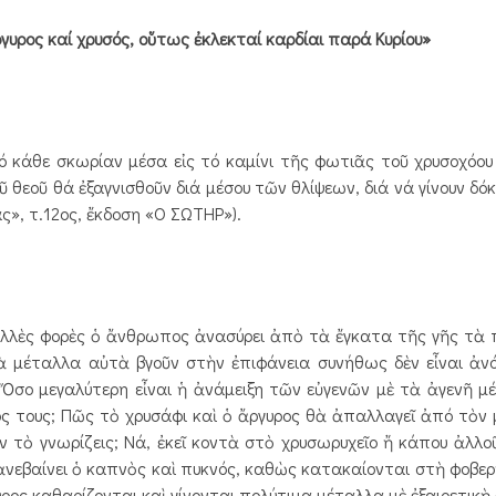
γυρος καί χρυσός, οὕτως ἐκλεκταί καρδίαι παρά Κυρίου»
κάθε σκωρίαν μέσα εἰς τό καμίνι τῆς φωτιᾶς τοῦ χρυσοχόου 
ῦ θεοῦ θά ἐξαγνισθοῦν διά μέσου τῶν θλίψεων, διά νά γίνουν δό
ς», τ.12ος, ἔκδοση «Ο ΣΩΤΗΡ»).
λὲς φορὲς ὁ ἄνθρωπος ἀνασύρει ἀπὸ τὰ ἔγκατα τῆς γῆς τὰ π
ὰ μέταλλα αὐτὰ βγοῦν στὴν ἐπιφάνεια συνήθως δὲν εἶναι ἀνό
Ὅσο μεγαλύτερη εἶναι ἡ ἀνάμειξη τῶν εὐγενῶν μὲ τὰ ἀγενῆ μ
μός τους; Πῶς τὸ χρυσάφι καὶ ὁ ἄργυρος θὰ ἀπαλλαγεῖ ἀπό τὸν 
ν τὸ γνωρίζεις; Νά, ἐκεῖ κοντὰ στὸ χρυσωρυχεῖο ἤ κάπου ἀλλο
 ἀνεβαίνει ὁ καπνὸς καὶ πυκνός, καθὼς κατακαίονται στὴ φοβε
ος καθαρίζονται καὶ γίνονται πολύτιμα μέταλλα μὲ ἐξαιρετικὴ ἀ