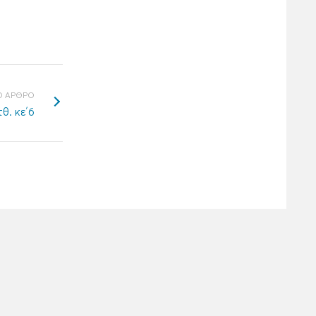
 ΑΡΘΡΟ
θ. κε΄6