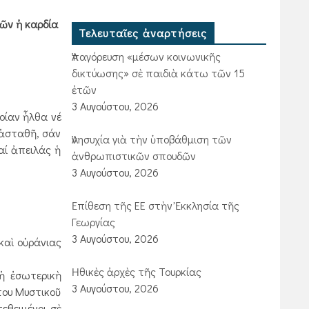
μῶν ἠ καρδία
Τελευταῖες ἀναρτήσεις
Ἀπαγόρευση «μέσων κοινωνικῆς
δικτύωσης» σὲ παιδιὰ κάτω τῶν 15
ἐτῶν
3 Αυγούστου, 2026
οίαν ἦλθα νέ
 ἀσταθῆ, σάν
Ἀνησυχία γιὰ τὴν ὑποβάθμιση τῶν
αί ἀπειλάς ἡ
ἀνθρωπιστικῶν σπουδῶν
3 Αυγούστου, 2026
Ἐπίθεση τῆς ΕΕ στὴν Ἐκκλησία τῆς
Γεωργίας
3 Αυγούστου, 2026
καὶ οὐράνιας
Ἠθικὲς ἀρχὲς τῆς Τουρκίας
ἡ ἐσωτερικὴ
3 Αυγούστου, 2026
του Μυστικοῦ
εθειμένοι σὲ