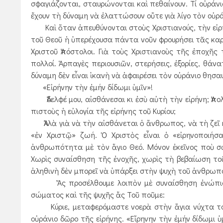
σφαγιάζονται, σταυρώνονται καὶ πεθαίνουν. Τί οὐράνι
ἔχουν τὴ δύναμη νὰ ἐλαττώσουν οὔτε γιὰ λίγο τὸν οὐρά
Καὶ ὅταν ἀπευθύνονται στοὺς Χριστιανούς, τὴν εἰρήν
τοῦ Θεοῦ ἡ ὑπερέχουσα πάντα νοῦν φρουρήσει τᾶς καρδ
Χριστοῦ Ἀπόστολοι. Γιὰ τοὺς Χριστιανοὺς τῆς ἐποχῆς 
πολλοί. Ἁρπαγὲς περιουσιῶν, στερήσεις, ἐξορίες, θάν
δύναμη δὲν εἶναι ἱκανὴ νὰ ἀφαιρέσει τὸν οὐράνιο θησα
«Εἰρήνην τὴν ἐμήν δίδωμι ὑμῖν»!
Ἀδελφέ μου, αἰσθάνεσαι κι ἐσὺ αὐτὴ τὴν εἰρήνη; Ἀπολ
πιστοὺς ἡ εὐλογία τῆς εἰρήνης τοῦ Κυρίου;
Ἀλλὰ γιὰ νὰ τὴν αἰσθάνεται ὁ ἄνθρωπος, νὰ τὴ ζεῖ κ
«ἐν Χριστῷ» ζωή. Ὁ Χριστὸς εἶναι ὁ «εἰρηνοποιή
ἀνθρωπότητα μὲ τὸν ἅγιο Θεό. Μόνον ἐκεῖνος ποὺ σ
Χωρὶς συναίσθηση τῆς ἐνοχῆς, χωρὶς τὴ βεβαίωση τοῦ 
ἀληθινὴ δὲν μπορεῖ νὰ ὑπάρξει στὴν ψυχὴ τοῦ ἀνθρωπ
Ἄς προσέλθουμε λοιπὸν μὲ συναίσθηση ἐνώπιον τ
σώματος καὶ τῆς ψυχῆς ἄς Τοῦ ποῦμε:
Κύριε, μεταφερόμαστε νοερὰ στὴν ἅγια νύχτα τοῦ φ
οὐράνιο δῶρο τῆς εἰρήνης. «Εἴρηνην τὴν ἐμήν δίδωμι 