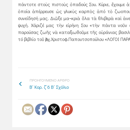
πάντοτε στοὺς πιστοὺς ὀπαδούς Σου. Κύριε, ἔχουμε ἀ
ὁποία ἀπέρρευσε ὡς γλυκὺς καρπὸς ἀπό τὸ ζωοποι
συνείδησή μας. Διῶξε μα¬κριὰ ὅλα τὰ θλιβερὰ καὶ ἀ
ψυχή. Χάριζέ μας τὴν εἰρήνη Σου «τὴν πάντα νοῦν 
παρούσας ζωῆς νὰ καταξιωθοῦμε τῆς οὐράνιας βασιλείας
τό βιβλίο τοῦ Ἀρχ.Χριστοφ.Παπουτσοπούλου «ΛΟΓΟΙ ΠΑ
ΠΡΟΗΓΟΥΜΕΝΟ ΑΡΘΡΟ
Β΄ Κορ. ζ΄6 Β΄ Σχόλιο