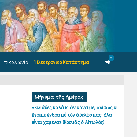
0
Ἐπικοινωνία
Ἠλεκτρονικό Κατάστημα
Μήνυμα τῆς ἡμέρας
«Χιλιάδες καλά κι ἄν κάνουμε, ἀνίσως κι
ἔχουμε ἔχθρα μέ τόν ἀδελφό μας, ὅλα
εἶναι χαμένα» (Κοσμᾶς ὁ Αἰτωλός)