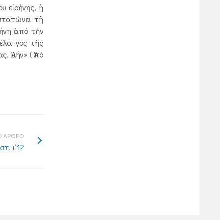
υ εἰρήνης, ἡ
στατώνει τὴ
ρήνη ἀπό τὴν
πέλα¬γος τῆς
 Ἀμήν» ( Ἀπό
 ΑΡΘΡΟ
τ. ι΄12