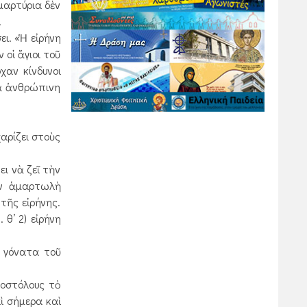
μαρτύρια δὲν
.
ι. «Ἡ εἰρήνη
οἱ ἅγιοι τοῦ
χαν κίνδυνοι
ιὰ ἀνθρώπινη
αρίζει στοὺς
ι νὰ ζεῖ τὴν
ὴν ἁμαρτωλὴ
τῆς εἰρήνης.
θ’ 2) εἰρήνη
 γόνατα τοῦ
ποστόλους τὸ
ὶ σήμερα καὶ