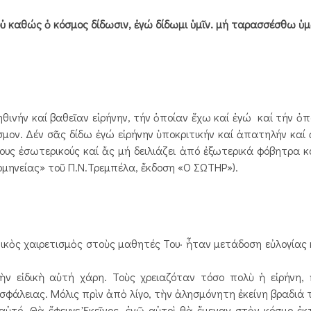
· οὐ καθώς ὁ κόσμος δίδωσιν, ἐγώ δίδωμι ὑμῖν. μή ταρασσέσθω ὑ
ήν καί βαθεῖαν εἰρήνην, τήν ὁποίαν ἔχω καί ἐγώ καί τήν ὀπ
μον. Δέν σᾶς δίδω ἐγώ εἰρήνην ὑποκριτικήν καί ἀπατηλήν καί
ους ἐσωτερικούς καί ἄς μή δειλιάζει ἀπό ἐξωτερικά φόβητρα κ
ἑρμηνείας» τοῦ Π.Ν.Τρεμπέλα, ἔκδοση «Ο ΣΩΤΗΡ»).
κὸς χαιρετισμὸς στοὺς μαθητές Του· ἦταν μετάδοση εὐλογίας 
ἰδικὴ αὐτή χάρη. Τοὺς χρειαζόταν τόσο πολὺ ἡ εἰρήνη, 
σφάλειας. Μόλις πρὶν ἀπὸ λίγο, τὴν ἀλησμόνητη ἐκείνη βραδιά 
αὐτό. Θὰ ἔφευγε Ἐκεῖνος, ἐνῶ αὐτοὶ θὰ ἔμεναν στὸν κόσμο ἐκτ