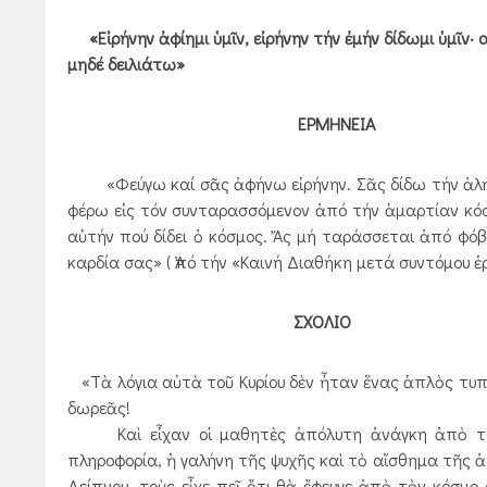
«Εἰρήνην ἀφίημι ὑμῖν, εἰρήνην τήν ἐμήν δίδωμι ὑμῖν
μηδέ δειλιάτω»
ΕΡΜΗΝΕΙΑ
«Φεύγω καί σᾶς ἀφήνω εἰρήνην. Σᾶς δίδω τήν ἀληθιν
φέρω εἰς τόν συνταρασσόμενον ἀπό τήν ἁμαρτίαν κόσ
αὐτήν πού δίδει ὁ κόσμος. Ἄς μή ταράσσεται ἀπό φόβ
καρδία σας» ( Ἀπό τήν «Καινή Διαθήκη μετά συντόμου 
ΣΧΟΛΙΟ
«Τὰ λόγια αὐτὰ τοῦ Κυρίου δὲν ἦταν ἕνας ἁπλὸς τυπι
δωρεᾶς!
Καὶ εἶχαν οἱ μαθητὲς ἀπόλυτη ἀνάγκη ἀπὸ τὴν ε
πληροφορία, ἡ γαλήνη τῆς ψυχῆς καὶ τὸ αἴσθημα τῆς ἀ
Δείπνου, τοὺς εἶχε πεῖ ὅτι θὰ ἔφευγε ἀπὸ τὸν κόσμο 