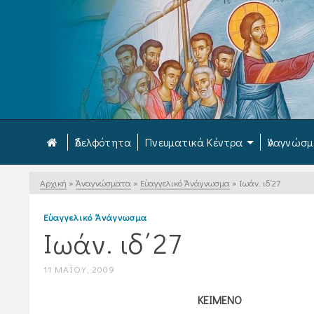
Ἀδελφότητα
Πνευματικά Κέντρα
Ἀναγνώσ
Αρχική
»
Ἀναγνώσματα
»
Εὐαγγελικό Ἀνάγνωσμα
»
Ιωάν. ιδ΄27
Εὐαγγελικό Ἀνάγνωσμα
Ιωάν. ιδ΄27
11 ΜΑΪ́ΟΥ, 2009
ΚΕΙΜΕΝΟ