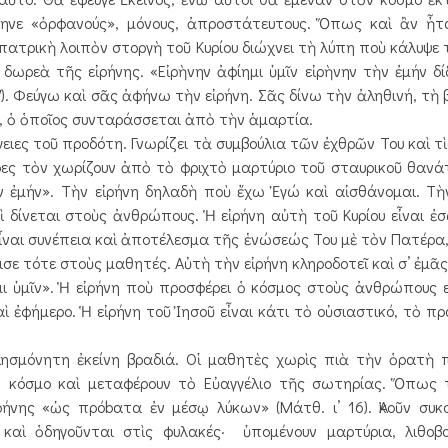
ἄφηνε «ὀρφανούς», μόνους, ἀπροστάτευτους. Ὅπως καὶ ἂν ἦ
πατρικὴ λοιπὸν στοργὴ τοῦ Κυρίου διώχνει τὴ λύπη ποὺ κάλυψε 
ωρεὰ τῆς εἰρήνης. «Εἰρὴνην ἀφίημι ὑμῖν εἰρὴνην τὴν ἐμήν δί
7). Φεύγω καὶ σᾶς ἀφήνω τὴν εἰρήνη. Σᾶς δίνω τὴν ἀληθινή, τὴ 
ο, ὁ ὁποῖος συνταράσσεται ἀπὸ τὴν ἁμαρτία.
ειες τοῦ προδότη. Γνωρίζει τὰ συμβούλια τῶν ἐχθρῶν Του καὶ τ
ρες τὸν χωρίζουν ἀπὸ τὸ φριχτὸ μαρτύριο τοῦ σταυρικοῦ θανάτ
ὴν ἐμήν». Τὴν εἰρήνη δηλαδὴ ποὺ ἔχω Ἐγώ καὶ αἰσθάνομαι. Τὴ
αὶ δίνεται στοὺς ἀνθρώπους. Ἡ εἰρήνη αὐτὴ τοῦ Κυρίου εἶναι ἐσ
ἶναι συνέπεια καὶ ἀποτέλεσμα τῆς ἑνώσεώς Του μὲ τὸν Πατέρα,
σε τότε στοὺς μαθητές. Αὐτὴ τὴν εἰρήνη κληροδοτεῖ καὶ σ’ ἐμᾶς
ὑμῖν». Ἡ εἰρήνη ποὺ προσφέρει ὁ κόσμος στοὺς ἀνθρώπους ε
ὶ ἐφήμερο. Ἡ εἰρήνη τοῦ Ἰησοῦ εἶναι κάτι τὸ οὐσιαστικό, τὸ πρ
όνητη ἐκείνη βραδιά. Οἱ μαθητὲς χωρὶς πιὰ τὴν ὁρατὴ π
ν κόσμο καὶ μεταφέρουν τὸ Εὐαγγέλιο τῆς σωτηρίας. Ὅπως τ
ρήνης «ὡς πρόbατα ἐν μέσῳ λύκων» (Μάτθ. ι’ 16). Ἀκοῦν συκ
καὶ ὁδηγοῦνται στὶς φυλακές· ὑπομένουν μαρτύρια, λιθοβο