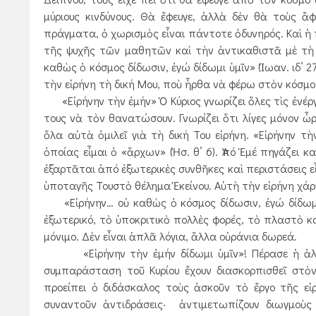
μύριους κινδύνους. Θὰ ἔφευγε, ἀλλὰ δὲν θὰ τοὺς 
πράγματα, ὁ χωρισμὸς εἶναι πάντοτε ὀδυνηρός. Καὶ ἡ 
τῆς ψυχῆς τῶν μαθητῶν καὶ τὴν ἀντικαθιστᾶ μὲ τὴ δ
καθὼς ὁ κόσμος δίδωσιν, ἐγώ δίδωμι ὑμῖν» (Ἰωαν. ιδ’ 2
τὴν εἰρήνη τὴ δική Μου, ποὺ ἦρθα νὰ φέρω στὸν κόσμ
«Εἰρήνην τὴν ἐμήν» Ὁ Κύριος γνωρίζει ὅλες τὶς ἐνέργ
τους νὰ τὸν θανατώσουν. Γνωρίζει ὅτι λίγες μόνον ὧ
ὅλα αὐτὰ ὁμιλεῖ γιὰ τὴ δική Του εἰρήνη. «Εἰρήνην τ
ὁποίας εἶμαι ὁ «ἄρχων» (Ἡσ. θ’ 6). Ἀπό Ἐμέ πηγάζει κ
ἐξαρτᾶται ἀπό ἐξωτερικὲς συνθῆκες καὶ περιστάσεις ε
ὑποταγῆς Τουστὸ θέλημα Ἐκείνου. Αὐτὴ τὴν εἰρήνη χάρι
«Εἰρήνην… οὐ καθὼς ὁ κόσμος δίδωσιν, ἐγώ δίδωμι 
ἐξωτερικό, τὸ ὑποκριτικὸ πολλὲς φορές, τὸ πλαστὸ κα
μόνιμο. Δὲν εἶναι ἁπλᾶ λόγια, ἄλλα οὐράνια δωρεά.
«Εἰρήνην τὴν ἐμήν δίδωμι ὑμῖν»! Πέρασε ἡ ἀλησμ
συμπαράσταση τοῦ Κυρίου ἔχουν διασκορπισθεῖ στὸ
προείπει ὁ διδάσκαλος τοὺς ἀσκοῦν τὸ ἔργο τῆς εἰ
συναντοῦν ἀντιδράσεις· ἀντιμετωπίζουν διωγμοὺς 