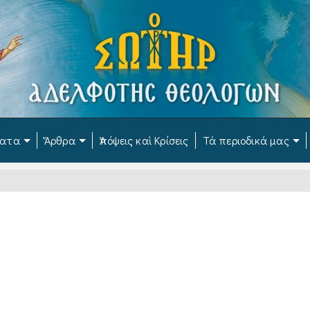
ματα
Ἄρθρα
Ἀπόψεις καὶ Κρίσεις
Τά περιοδικά μας