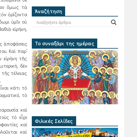
ταν ὅμως τὰ
Ἀναζήτηση
τὸν ὁρίζοντα
δωμι ὑμῖν οὐ
βαθιὰ εἰρήνη,
Το συναξάρι της ημέρας
ὶς ἀποφάσεις
ου. Καὶ παρ’
ν εἰρήνη τῆς
ωτερική, δὲν
 τῆς τέλειας
.
ἶναι κάτι τὸ
αγματικό, τὸ
αρουσία καὶ
οὺς τὸ εἶχε
Φιλικές Σελίδες
οφαντίες καὶ
λοῦνται καὶ