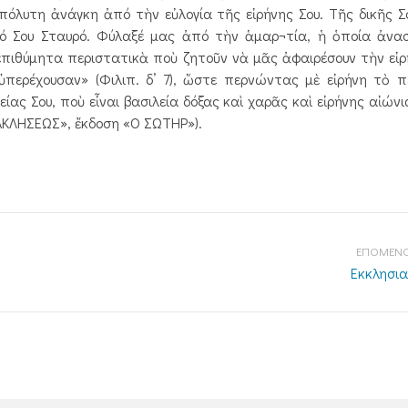
πόλυτη ἀνάγκη ἀπό τὴν εὐλογία τῆς εἰρήνης Σου. Τῆς δικῆς Σο
ό Σου Σταυρό. Φύλαξέ μας ἀπό τὴν ἁμαρ¬τία, ἡ ὁποία ἀνα
νεπιθύμητα περιστατικὰ ποὺ ζητοῦν νὰ μᾶς ἀφαιρέσουν τὴν εἰ
ὑπερέχουσαν» (Φιλιπ. δ’ 7), ὥστε περνώντας μὲ εἰρήνη τὸ 
 Σου, ποὺ εἶναι βασιλεία δόξας καὶ χαρᾶς καὶ εἰρήνης αἰώνιας.
ΡΑΚΛΗΣΕΩΣ», ἔκδοση «Ο ΣΩΤΗΡ»).
ΕΠΟΜΕΝΟ
Εκκλησιασ