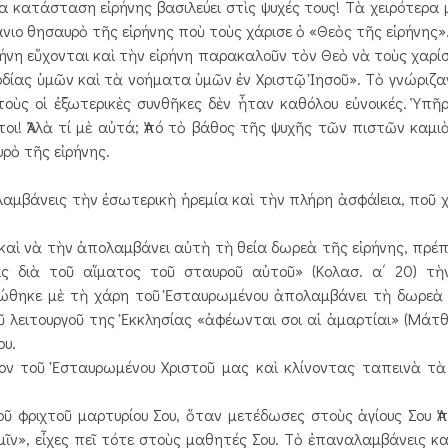
α κατάσταση εἰρήνης βασιλεύει στὶς ψυχές τους! Τὰ χειρότερα 
νιο θησαυρὸ τῆς εἰρήνης ποὺ τοὺς χάρισε ὁ «Θεὸς τῆς εἰρήνης»
η εὔχονται καὶ τὴν εἰρήνη παρακαλοῦν τὸν Θεὸ νὰ τοὺς χαρίσε
ίας ὑμῶν καὶ τὰ νοήματα ὑμῶν ἐν Χριστῷ Ἰησοῦ». Τὸ γνώριζαν 
τοὺς οἱ ἐξωτερικὲς συνθῆκες δὲν ἦταν καθόλου εὐνοικές. Ὑπῆρ
ατοι! Ἀλλὰ τί μὲ αὐτά; Ἀπό τὸ βάθος τῆς ψυχῆς τῶν πιστῶν καμ
υρὸ τῆς εἰρήνης.
αμβάνεις τὴν ἐσωτερικὴ ἠρεμία καὶ τὴν πλήρη ἀσφάlεια, ποῦ χ
αὶ νὰ τὴν ἀπολαμβάνει αὐτὴ τὴ θεία δωρεὰ τῆς εἰρήνης, πρέπε
σας διὰ τοῦ αἵματος τοῦ σταυροῦ αὐτοῦ» (Κολασ. α΄ 20) τ
ώθηκε μὲ τὴ χάρη τοῦ Ἐσταυρωμένου ἀπολαμβάνει τὴ δωρεὰ 
λειτουργοῦ της Ἐκκλησίας «ἀφέωνται σοι αἱ ἁμαρτίαι» (Μάτθ. 
ου.
οῦ Ἐσταυρωμένου Χριστοῦ μας καὶ κλίνοντας ταπεινὰ τὰ
ριχτοῦ μαρτυρίου Σου, ὅταν μετέδωσες στοὺς ἁγίους Σου Ἀ
ὑμῖν», εἶχες πεῖ τότε στοὺς μαθητές Σου. Τὸ ἐπαναλαμβάνεις κα