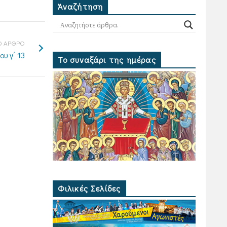
Ἀναζήτηση
 ΑΡΘΡΟ
υ γ΄ 13
Το συναξάρι της ημέρας
Φιλικές Σελίδες