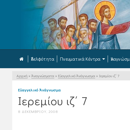
Ἀδελφότητα
Πνευματικά Κέντρα
Ἀναγνώσ
Αρχική
»
Ἀναγνώσματα
»
Εὐαγγελικό Ἀνάγνωσμα
»
Ιερεμίου ιζ΄ 7
Εὐαγγελικό Ἀνάγνωσμα
Ιερεμίου ιζ΄ 7
8 ΔΕΚΕΜΒΡΊΟΥ, 2008