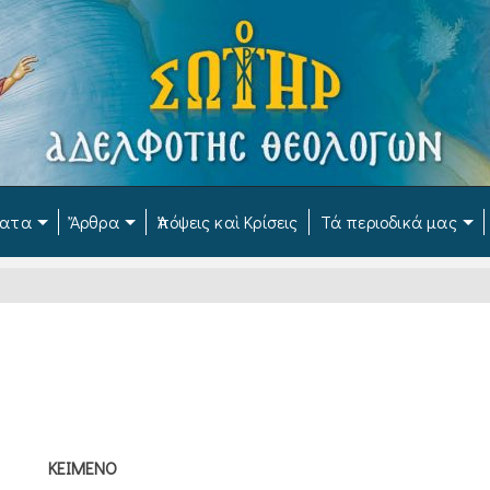
ματα
Ἄρθρα
Ἀπόψεις καὶ Κρίσεις
Τά περιοδικά μας
ΚΕΙΜΕΝΟ