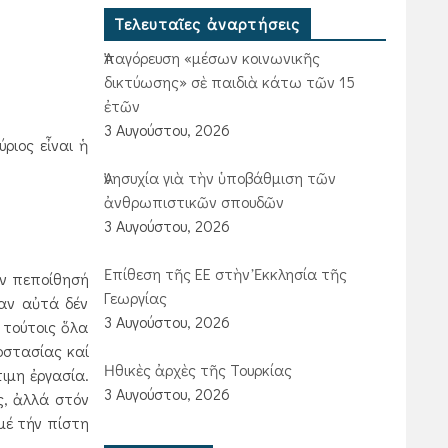
Τελευταῖες ἀναρτήσεις
Ἀπαγόρευση «μέσων κοινωνικῆς
δικτύωσης» σὲ παιδιὰ κάτω τῶν 15
ἐτῶν
3 Αυγούστου, 2026
ριος εἶναι ἡ
Ἀνησυχία γιὰ τὴν ὑποβάθμιση τῶν
ἀνθρωπιστικῶν σπουδῶν
3 Αυγούστου, 2026
Ἐπίθεση τῆς ΕΕ στὴν Ἐκκλησία τῆς
ήν πεποίθησή
Γεωργίας
ταν αὐτά δέν
3 Αυγούστου, 2026
 τούτοις ὅλα
οστασίας καί
Ἠθικὲς ἀρχὲς τῆς Τουρκίας
ιμη ἐργασία.
3 Αυγούστου, 2026
ς, ἀλλά στόν
μέ τήν πίστη