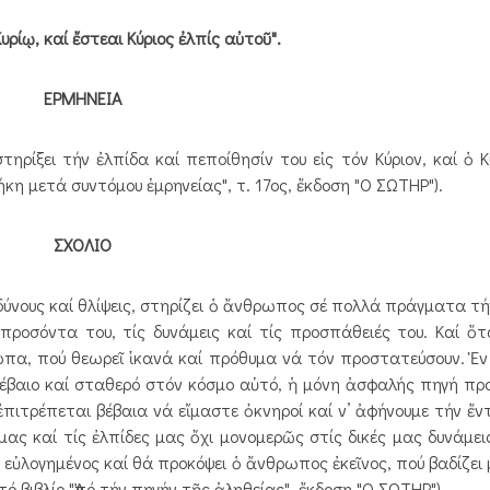
ίῳ, καί ἔστεαι Κύριος ἐλπίς αὐτοῦ".
ΕΡΜΗΝΕΙΑ
ρίξει τήν ἐλπίδα καί πεποίθησίν του εἰς τόν Κύριον, καί ὁ Κύ
ήκη μετά συντόμου ἑμρηνείας", τ. 17ος, ἔκδοση "Ο ΣΩΤΗΡ").
ΣΧΟΛΙΟ
ύνους καί θλίψεις, στηρίζει ὁ ἄνθρωπος σέ πολλά πράγματα τ
προσόντα του, τίς δυνάμεις καί τίς προσπάθειές του. Καί ὅ
ωπα, πού θεωρεῖ ἱκανά καί πρόθυμα νά τόν προστατεύσουν. Ἐν
βέβαιο καί σταθερό στόν κόσμο αὐτό, ἡ μόνη ἀσφαλής πηγή πρ
ἐπιτρέπεται βέβαια νά εἴμαστε ὀκνηροί καί ν’ ἀφήνουμε τήν ἔντ
ας καί τίς ἐλπίδες μας ὄχι μονομερῶς στίς δικές μας δυνάμει
εὐλογημένος καί θά προκόψει ὁ ἄνθρωπος ἐκεῖνος, πού βαδίζει 
 τό βιβλίο "Ἀπό τήν πηγήν τῆς ἀληθείας", ἔκδοση "Ο ΣΩΤΗΡ").