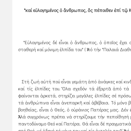
"καί εὐλογημένος ὁ ἄνθρωπος, ὅς πέποιθεν ἐπί τῷ Κυρ
"Εὐλογημένος δέ εἶναι ὁ ἄνθρωπος, ὁ ὁποῖος ἔχει στη
σταθερή καί μόνιμη ἐλπίδα του" ( Ἀπό τήν "Παλαιά Διαθ
Στή ζωή αὐτή πού εἶναι γεμάτη ἀπό ἀνάγκες καί κινδ
καί τίς ἐλπίδες του. Ὅλα σχεδόν τά ἐξαρτᾶ ἀπό τά 
φαίνονται ἀρκετά, στηρίζει μεγάλες ἐλπίδες σέ πρόσ
τά ἀνθρώπινα εἶναι ἀνεπαρκῆ καί ἀβέβαια. Τό μόνο 
βοηθείας, εἶναι ὁ Θεός, ὁ οὐράνιος Πατέρας μας. Δέν 
Ἀλλά συγχρόνως πρέπει νά στηρίζουμε τήν πεποίθησή μ
παντοδύναμο Θεό καί Πατέρα. Θά εἶναι δέ πραγματικά 
στό Θεό, μέ ὁδηγό τό νόμο του καί τίς ἐντολές του"( Ἀπό